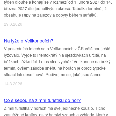
týden dlouhé a konají se v rozmezí od 1. února 2027 do 14.
března 2027 dle jednotlivých okresů. Tabulka termínů již
obsahuje i tipy na zájezdy a pobyty během jarňáků.
29.6.2026
Na lyže o Velikonocích?
V posledních letech se o Velikonocích v ČR většinou ještě
lyžovalo. Vyjde to i tentokrát? Na sjezdovkách určitě, na
běžkách těžko říct. Letos sice vychází Velikonoce na brzký
termín, ovšem zásoba sněhu na horách je oproti typické
situaci tak desetinová. Podívejme se, jaké jsou šance.
14.3.2026
Co s sebou na zimní turistiku do hor?
Zimní turistika v horách má své jedinečné kouzlo. Ticho
zasněžené krajiny, ostrý horský vzduch a výhledy, které v