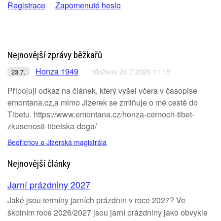
Registrace
Zapomenuté heslo
Nejnovější zprávy běžkařů
Honza 1949
Vloženo 24.7.2026 11:15
23.7.
Připojuji odkaz na článek, který vyšel včera v časopise
emontana.cz,a mimo Jizerek se zmiňuje o mé cestě do
Tibetu. https://www.emontana.cz/honza-cernoch-tibet-
zkusenosti-tibetska-doga/
Bedřichov a Jizerská magistrála
Nejnovější články
Jarní prázdniny 2027
Jaké jsou termíny jarních prázdnin v roce 2027? Ve
školním roce 2026/2027 jsou jarní prázdniny jako obvykle