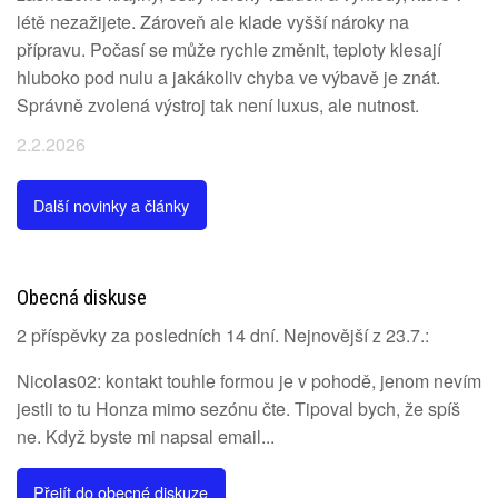
létě nezažijete. Zároveň ale klade vyšší nároky na
přípravu. Počasí se může rychle změnit, teploty klesají
hluboko pod nulu a jakákoliv chyba ve výbavě je znát.
Správně zvolená výstroj tak není luxus, ale nutnost.
2.2.2026
Další novinky a články
Obecná diskuse
2 příspěvky za posledních 14 dní. Nejnovější z 23.7.:
Nicolas02: kontakt touhle formou je v pohodě, jenom nevím
jestli to tu Honza mimo sezónu čte. Tipoval bych, že spíš
ne. Když byste mi napsal email...
Přejít do obecné diskuze