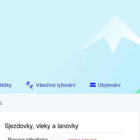
Běžky
Všechno lyžování
Ubytování
c
Sjezdovky, vleky a lanovky
Provoz střediska