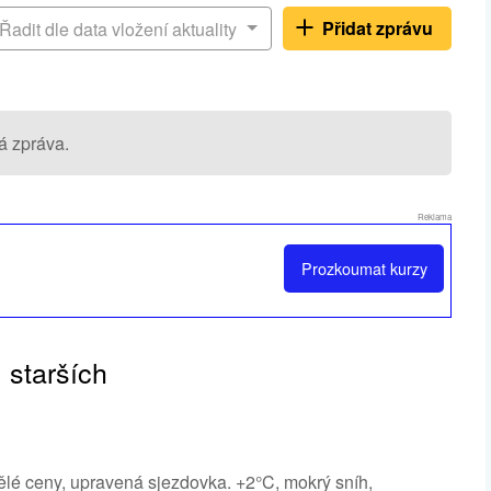
Přidat zprávu
Řadit dle data vložení aktuality
á zpráva.
Reklama
Prozkoumat
kurzy
 starších
vělé ceny, upravená sjezdovka. +2°C, mokrý sníh,