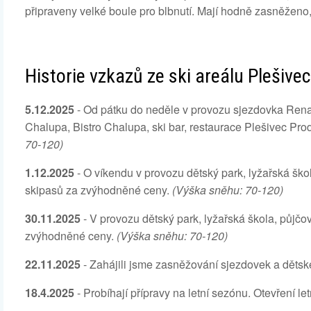
připraveny velké boule pro blbnutí. Mají hodně zasněženo, 
Historie vzkazů ze ski areálu Plešivec
5.12.2025
- Od pátku do neděle v provozu sjezdovka Renat
Chalupa, Bistro Chalupa, ski bar, restaurace Plešivec Pr
70-120)
1.12.2025
- O víkendu v provozu dětský park, lyžařská šk
skipasů za zvýhodněné ceny.
(Výška sněhu: 70-120)
30.11.2025
- V provozu dětský park, lyžařská škola, půjč
zvýhodněné ceny.
(Výška sněhu: 70-120)
22.11.2025
- Zahájili jsme zasněžování sjezdovek a děts
18.4.2025
- Probíhají přípravy na letní sezónu. Otevření l