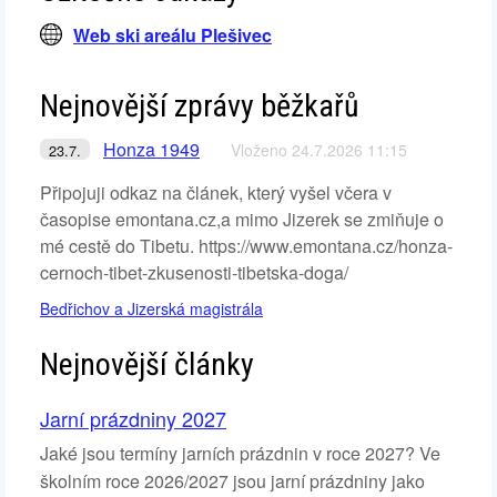
Web ski areálu Plešivec
Nejnovější zprávy běžkařů
Honza 1949
Vloženo 24.7.2026 11:15
23.7.
Připojuji odkaz na článek, který vyšel včera v
časopise emontana.cz,a mimo Jizerek se zmiňuje o
mé cestě do Tibetu. https://www.emontana.cz/honza-
cernoch-tibet-zkusenosti-tibetska-doga/
Bedřichov a Jizerská magistrála
Nejnovější články
Jarní prázdniny 2027
Jaké jsou termíny jarních prázdnin v roce 2027? Ve
školním roce 2026/2027 jsou jarní prázdniny jako