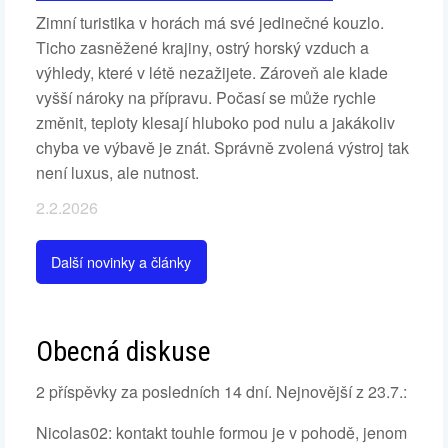
Zimní turistika v horách má své jedinečné kouzlo.
Ticho zasněžené krajiny, ostrý horský vzduch a
výhledy, které v létě nezažijete. Zároveň ale klade
vyšší nároky na přípravu. Počasí se může rychle
změnit, teploty klesají hluboko pod nulu a jakákoliv
chyba ve výbavě je znát. Správně zvolená výstroj tak
není luxus, ale nutnost.
2.2.2026
Další novinky a články
Obecná diskuse
2 příspěvky za posledních 14 dní. Nejnovější z 23.7.:
Nicolas02: kontakt touhle formou je v pohodě, jenom