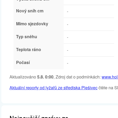
Nový sníh cm
-
Mimo sjezdovky
-
Typ sněhu
-
Teplota ráno
-
Počasí
-
Aktualizováno
5.8. 0:00
, Zdroj dat o podmínkách:
www.holi
Aktuální reporty od lyžařů ze střediska Plešivec
čtěte na 