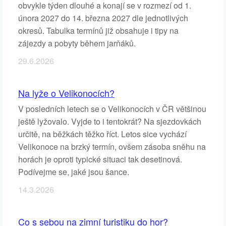
obvykle týden dlouhé a konají se v rozmezí od 1.
února 2027 do 14. března 2027 dle jednotlivých
okresů. Tabulka termínů již obsahuje i tipy na
zájezdy a pobyty během jarňáků.
29.6.2026
Na lyže o Velikonocích?
V posledních letech se o Velikonocích v ČR většinou
ještě lyžovalo. Vyjde to i tentokrát? Na sjezdovkách
určitě, na běžkách těžko říct. Letos sice vychází
Velikonoce na brzký termín, ovšem zásoba sněhu na
horách je oproti typické situaci tak desetinová.
Podívejme se, jaké jsou šance.
14.3.2026
Co s sebou na zimní turistiku do hor?