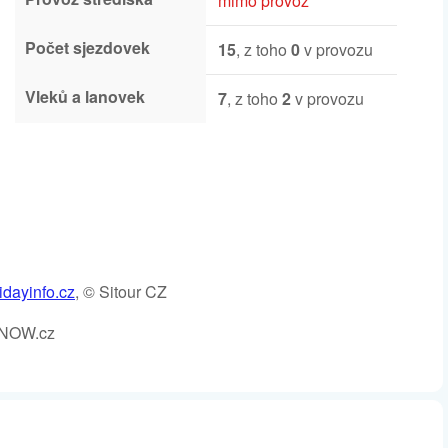
mimo provoz
Počet sjezdovek
15
, z toho
0
v provozu
Vleků a lanovek
7
, z toho
2
v provozu
dayinfo.cz
, © Sitour CZ
SNOW.cz