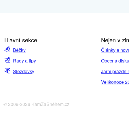
Hlavní sekce
Nejen v zi
Běžky
Články a nov
Rady a tipy
Obecná disku
Sjezdovky
Jarní prázdni
Velikonoce 2
© 2009-2026 KamZaSněhem.cz