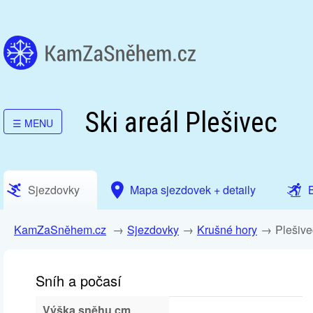
Ski areál Plešivec
☰
MENU
Sjezdovky
Mapa sjezdovek + detaily
KamZaSněhem.cz
Sjezdovky
Krušné hory
Plešive
Sníh a počasí
Výška sněhu cm