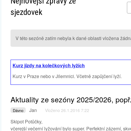
Nejnovější zprávy ze
sjezdovek
V této sezóně zatím nebyla k dané oblasti vložena žádn
Kurz jízdy na kolečkových lyžích
Kurz v Praze nebo v Jilemnici. Včetně zapůjčení lyží.
Aktuality ze sezóny 2025/2026, popř.
Jan
Vloženo 26.1.2016 7:22
Dávno
Skipot Potůčky,
včerejší večerní lyžování bylo super. Perfektní zázemí, sk