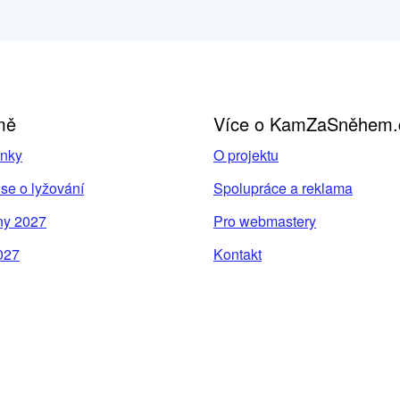
mě
Více o KamZaSněhem.
inky
O projektu
se o lyžování
Spolupráce a reklama
ny 2027
Pro webmastery
027
Kontakt