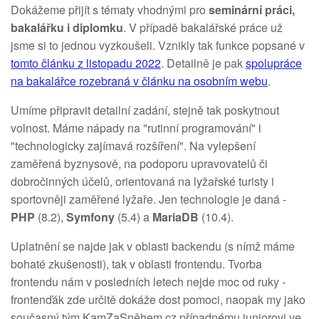
Dokážeme přijít s tématy vhodnými pro
seminární práci,
bakalářku i diplomku
. V případě bakalářské práce už
jsme si to jednou vyzkoušeli. Vznikly tak funkce popsané v
tomto článku z listopadu 2022
. Detailně je pak
spolupráce
na bakalářce rozebraná v článku na osobním webu
.
Umíme připravit detailní zadání, stejně tak poskytnout
volnost. Máme nápady na "rutinní programování" i
"technologicky zajímavá rozšíření". Na vylepšení
zaměřená byznysově, na podoporu upravovatelů či
dobročinných účelů, orientovaná na lyžařské turisty i
sportovněji zaměřené lyžaře. Jen technologie je daná -
PHP
(8.2),
Symfony
(5.4) a
MariaDB
(10.4).
Uplatnění se najde jak v oblasti backendu (s nímž máme
bohaté zkušenosti), tak v oblasti frontendu. Tvorba
frontendu nám v posledních letech nejde moc od ruky -
frontenďák zde určitě dokáže dost pomoci, naopak my jako
současný tým KamZaSněhem.cz případnému juniorovi ve