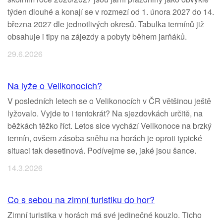
týden dlouhé a konají se v rozmezí od 1. února 2027 do 14.
března 2027 dle jednotlivých okresů. Tabulka termínů již
obsahuje i tipy na zájezdy a pobyty během jarňáků.
29.6.2026
Na lyže o Velikonocích?
V posledních letech se o Velikonocích v ČR většinou ještě
lyžovalo. Vyjde to i tentokrát? Na sjezdovkách určitě, na
běžkách těžko říct. Letos sice vychází Velikonoce na brzký
termín, ovšem zásoba sněhu na horách je oproti typické
situaci tak desetinová. Podívejme se, jaké jsou šance.
14.3.2026
Co s sebou na zimní turistiku do hor?
Zimní turistika v horách má své jedinečné kouzlo. Ticho