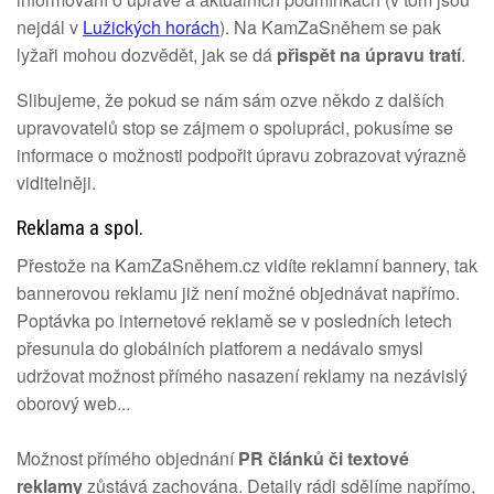
nejdál v
Lužických horách
). Na KamZaSněhem se pak
lyžaři mohou dozvědět, jak se dá
přispět na úpravu tratí
.
Slibujeme, že pokud se nám sám ozve někdo z dalších
upravovatelů stop se zájmem o spolupráci, pokusíme se
informace o možnosti podpořit úpravu zobrazovat výrazně
viditelněji.
Reklama a spol.
Přestože na KamZaSněhem.cz vidíte reklamní bannery, tak
bannerovou reklamu již není možné objednávat napřímo.
Poptávka po internetové reklamě se v posledních letech
přesunula do globálních platforem a nedávalo smysl
udržovat možnost přímého nasazení reklamy na nezávislý
oborový web...
Možnost přímého objednání
PR článků či textové
reklamy
zůstává zachována. Detaily rádi sdělíme napřímo,