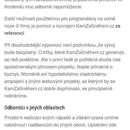
frontendu moc odborně nepomůžeme.
Další možností použitelnou pro programátory na volné
noze či firmy je pomoci s rozvojem KamZaSněhem.cz
za
referenci
.
Při dlouhodobější výpomoci není podmínkou, že vývoj
bude bezplatný. O tržby, které KamZaSněhem.cz generuje,
se rádi podělíme. Ale v první řadě je potřebná shoda nad
společnenským přínosem projektu. Nejde primárně o
byznys. Nicméně ani hypotetickému vlastnickému
propojení s jinými webovými projekty, se kterými by se
KamZaSněhem.cz dobře doplňovalo, se principielně
nebráníme.
Odborníci v jiných oblastech
Prostor k realizaci svých nápadů a získání praxe umíme
nabídnout i nadšencům do jiných oborů. Uplatnění zde