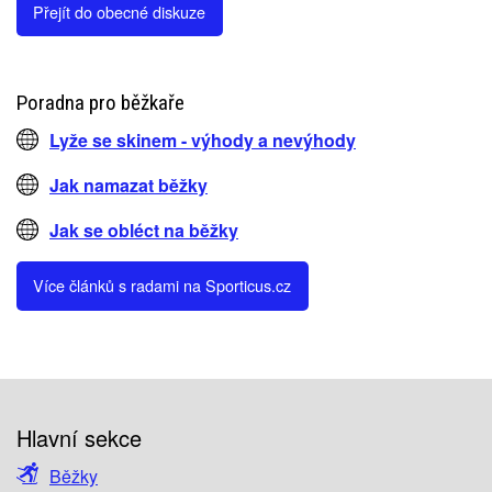
Přejít do obecné diskuze
Poradna pro běžkaře
Lyže se skinem - výhody a nevýhody
Jak namazat běžky
Jak se obléct na běžky
Více článků s radami na Sporticus.cz
Hlavní sekce
Běžky