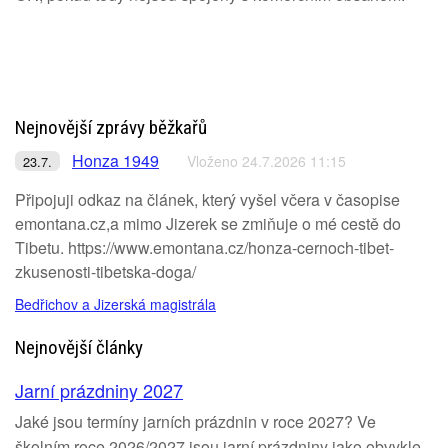
Nejnovější zprávy běžkařů
Honza 1949
Vloženo 24.7.2026 11:15
23.7.
Připojuji odkaz na článek, který vyšel včera v časopise
emontana.cz,a mimo Jizerek se zmiňuje o mé cestě do
Tibetu. https://www.emontana.cz/honza-cernoch-tibet-
zkusenosti-tibetska-doga/
Bedřichov a Jizerská magistrála
Nejnovější články
Jarní prázdniny 2027
Jaké jsou termíny jarních prázdnin v roce 2027? Ve
školním roce 2026/2027 jsou jarní prázdniny jako obvykle