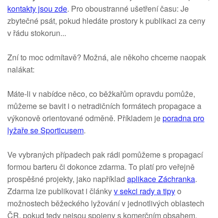
kontakty jsou zde
. Pro oboustranné ušetření času: Je
zbytečné psát, pokud hledáte prostory k publikaci za ceny
v řádu stokorun...
Zní to moc odmítavě? Možná, ale někoho chceme naopak
nalákat:
Máte-li v nabídce něco, co běžkařům opravdu pomůže,
můžeme se bavit i o netradičních formátech propagace a
výkonově orientované odměně. Příkladem je
poradna pro
lyžaře se Sporticusem
.
Ve vybraných případech pak rádi pomůžeme s propagací
formou barteru či dokonce zdarma. To platí pro veřejně
prospěšné projekty, jako například
aplikace Záchranka
.
Zdarma lze publikovat i články
v sekci rady a tipy
o
možnostech běžeckého lyžování v jednotlivých oblastech
ČR, pokud tedy nejsou spojeny s komerčním obsahem.