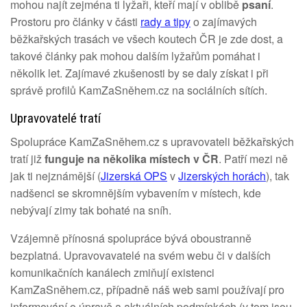
mohou najít zejména ti lyžaři, kteří mají v oblibě
psaní
.
Prostoru pro články v části
rady a tipy
o zajímavých
běžkařských trasách ve všech koutech ČR je zde dost, a
takové články pak mohou dalším lyžařům pomáhat i
několik let. Zajímavé zkušenosti by se daly získat i při
správě profilů KamZaSněhem.cz na sociálních sítích.
Upravovatelé tratí
Spolupráce KamZaSněhem.cz s upravovateli běžkařských
tratí již
funguje na několika místech v ČR
. Patří mezi ně
jak ti nejznámější (
Jizerská OPS
v
Jizerských horách
), tak
nadšenci se skromnějším vybavením v místech, kde
nebývají zimy tak bohaté na sníh.
Vzájemně přínosná spolupráce bývá oboustranně
bezplatná. Upravovavatelé na svém webu či v dalších
komunikačních kanálech zmiňují existenci
KamZaSněhem.cz, případně náš web sami používají pro
informování o úpravě a aktuálních podmínkách (v tom jsou