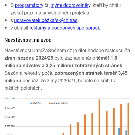
S
programátory
či
jinými dobrovolníky
, kteří by chtěli
získat praxi na smysluplném projektu,
s
upravovateli běžkařských tras
,
v oblasti
reklamy a podobných spoluprací
.
Návštěvnost na úvod
Návštěvnost KamZaSněhem.cz je dlouhodobě rostoucí. Za
zimní sezónu 2024/25
bylo zaznamenáno
téměř 1,8
milionu návštěv a 3,25 milionu zobrazených stránek
.
Sezónní rekord v počtu
zobrazených stránek téměř 3,45
milionu
pochází ze zimy 2020/21, bohaté na sníh i v
nižších polohách.