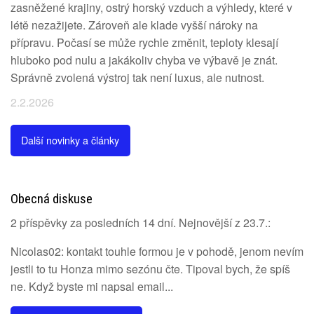
zasněžené krajiny, ostrý horský vzduch a výhledy, které v
létě nezažijete. Zároveň ale klade vyšší nároky na
přípravu. Počasí se může rychle změnit, teploty klesají
hluboko pod nulu a jakákoliv chyba ve výbavě je znát.
Správně zvolená výstroj tak není luxus, ale nutnost.
2.2.2026
Další novinky a články
Obecná diskuse
2 příspěvky za posledních 14 dní. Nejnovější z 23.7.:
Nicolas02: kontakt touhle formou je v pohodě, jenom nevím
jestli to tu Honza mimo sezónu čte. Tipoval bych, že spíš
ne. Když byste mi napsal email...