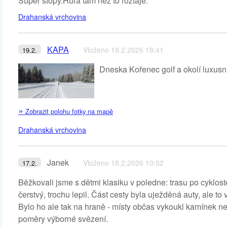
Super stopy.Hurá tam než to roztaje.
Drahanská vrchovina
KAPA
Vloženo 19.2.2026 18:41
19.2.
Dneska Kořenec golf a okolí luxusní
»
Zobrazit polohu fotky na mapě
Drahanská vrchovina
Janek
Vloženo 18.2.2026 10:02
17.2.
Běžkovali jsme s dětmi klasiku v poledne: trasu po cyklo
čerstvý, trochu lepil. Část cesty byla uježděná auty, ale to v
Bylo ho ale tak na hraně - místy občas vykoukl kamínek neb
poměry výborné svězení.