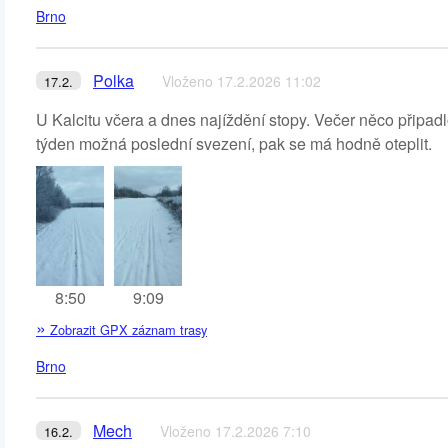
Brno
Polka
Vloženo 17.2.2026 11:02
17.2.
U Kalcitu včera a dnes najíždění stopy. Večer něco připadlo
týden možná poslední svezení, pak se má hodně oteplit.
8:50
9:09
»
Zobrazit GPX záznam trasy
Brno
Mech
Vloženo 17.2.2026 7:10
16.2.