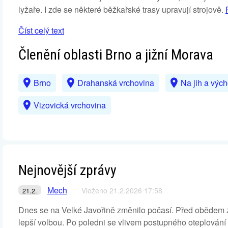
lyžaře. I zde se některé běžkařské trasy upravují strojově.
Číst celý text
Členění oblasti Brno a jižní Morava
Brno
Drahanská vrchovina
Na jih a výc
Vizovická vrchovina
Nejnovější zprávy
Mech
Vloženo 21.2.2026 17:58
21.2.
Dnes se na Velké Javořině změnilo počasí. Před obědem za
lepší volbou. Po poledni se vlivem postupného oteplování 