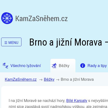
Brno a jižní Morava 
☰
MENU
Všechno lyžování
Běžky
Rady a tipy
KamZaSněhem.cz
Běžky
Brno a jižní Morava
I na jižní Moravě se nachází hory,
Bílé Karpaty
s nejvyšší
nimi sice zaostává svojí nadmořskou výškou, ale zejména d