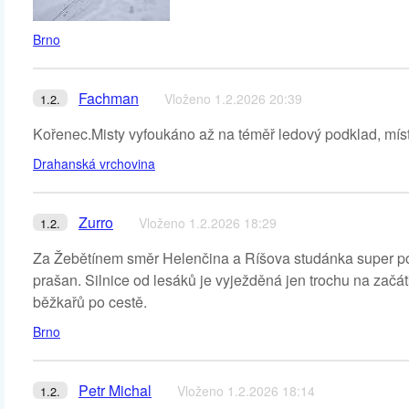
Brno
Fachman
Vloženo 1.2.2026 20:39
1.2.
Kořenec.Misty vyfoukáno až na téměř ledový podklad, místy
Drahanská vrchovina
Zurro
Vloženo 1.2.2026 18:29
1.2.
Za Žebětínem směr Helenčina a Ríšova studánka super pod
prašan. Silnice od lesáků je vyježděná jen trochu na začát
běžkařů po cestě.
Brno
Petr Michal
Vloženo 1.2.2026 18:14
1.2.