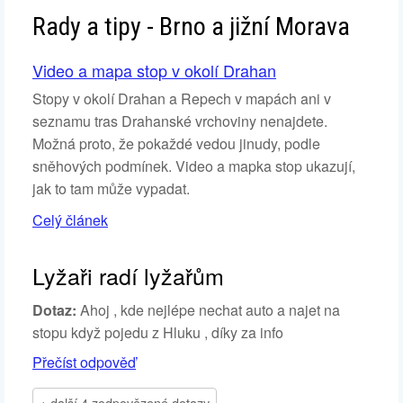
Rady a tipy - Brno a jižní Morava
Video a mapa stop v okolí Drahan
Stopy v okolí Drahan a Repech v mapách ani v
seznamu tras Drahanské vrchoviny nenajdete.
Možná proto, že pokaždé vedou jinudy, podle
sněhových podmínek. Video a mapka stop ukazují,
jak to tam může vypadat.
Celý článek
Lyžaři radí lyžařům
Dotaz:
Ahoj , kde nejlépe nechat auto a najet na
stopu když pojedu z Hluku , díky za info
Přečíst odpověď
+ další 4 zodpovězené dotazy