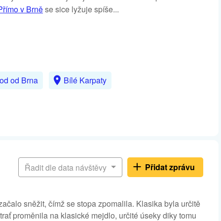
Přímo v Brně
se sice lyžuje spíše...
hod od Brna
Bílé Karpaty
Přidat zprávu
Řadit dle data návštěvy
čalo sněžit, čímž se stopa zpomalila. Klasika byla určitě
trať proměnila na klasické mejdlo, určité úseky diky tomu