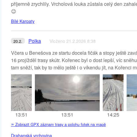
příjemně zrychlily. Vrcholová louka zůstala celý den zahal
😉
Bílé Karpaty
Polka
Vloženo 21.2.2026 8:38
20.2.
Včera u Benešova ze startu docela fičák a stopy ještě zav
16 projížděl trasy skútr. Kořenec byl o dost lepší, víc sn
tam sněží, tak by to mělo ještě i o víkendu jít, na Kořenci 
13:51
13:51
14:25
»
Zobrazit GPX záznam trasy a polohu fotek na mapě
Drahanská vrchovina