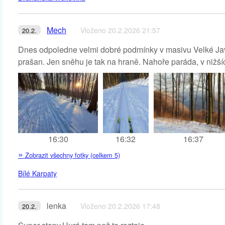
Mech
Vloženo 20.2.2026 21:57
20.2.
Dnes odpoledne velmi dobré podmínky v masivu Velké Javo
prašan. Jen sněhu je tak na hraně. Nahoře paráda, v nižší
16:30
16:32
16:37
»
Zobrazit všechny fotky (celkem 5)
Bílé Karpaty
lenka
Vloženo 20.2.2026 17:48
20.2.