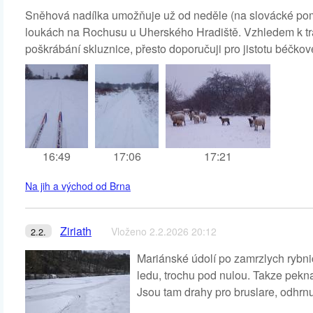
Sněhová nadílka umožňuje už od neděle (na slovácké po
loukách na Rochusu u Uherského Hradiště. Vzhledem k tr
poškrábání skluznice, přesto doporučuji pro jistotu béčkové
16:49
17:06
17:21
Na jih a východ od Brna
Ziriath
Vloženo 2.2.2026 20:12
2.2.
Mariánské údolí po zamrzlych rybni
ledu, trochu pod nulou. Takze pekna
Jsou tam drahy pro bruslare, odhrnu