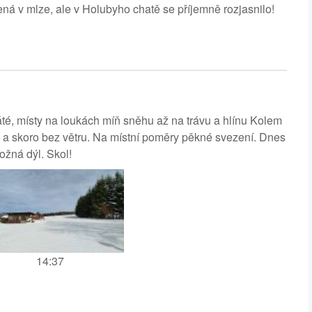
ená v mlze, ale v Holubyho chatě se příjemně rozjasnilo!
áté, místy na loukách míň sněhu až na trávu a hlínu Kolem
ěhu a skoro bez větru. Na místní poměry pěkné svezení. Dnes
možná dýl. Skol!
14:37