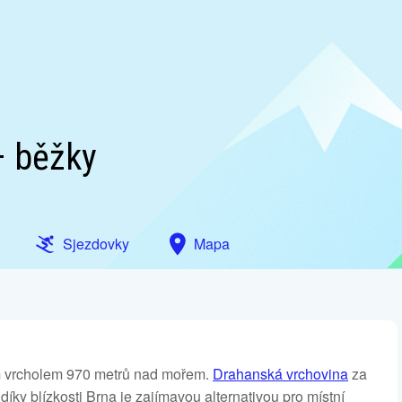
– běžky
Sjezdovky
Mapa
m vrcholem 970 metrů nad mořem.
Drahanská vrchovina
za
íky blízkosti Brna je zajímavou alternativou pro místní