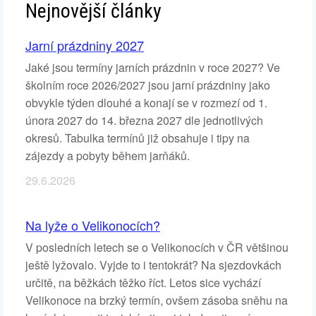
Nejnovější články
Jarní prázdniny 2027
Jaké jsou termíny jarních prázdnin v roce 2027? Ve
školním roce 2026/2027 jsou jarní prázdniny jako
obvykle týden dlouhé a konají se v rozmezí od 1.
února 2027 do 14. března 2027 dle jednotlivých
okresů. Tabulka termínů již obsahuje i tipy na
zájezdy a pobyty během jarňáků.
29.6.2026
Na lyže o Velikonocích?
V posledních letech se o Velikonocích v ČR většinou
ještě lyžovalo. Vyjde to i tentokrát? Na sjezdovkách
určitě, na běžkách těžko říct. Letos sice vychází
Velikonoce na brzký termín, ovšem zásoba sněhu na