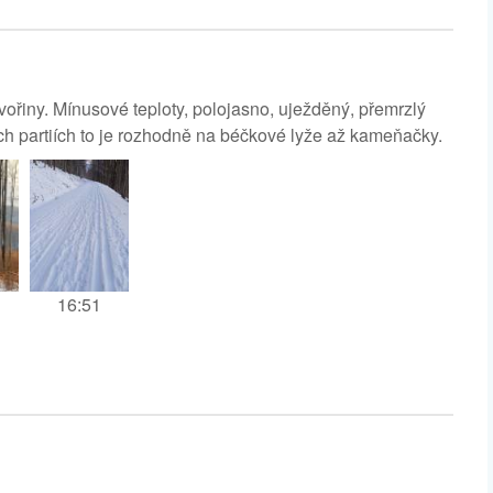
řiny. Mínusové teploty, polojasno, uježděný, přemrzlý
ch partiích to je rozhodně na béčkové lyže až kameňačky.
16:51