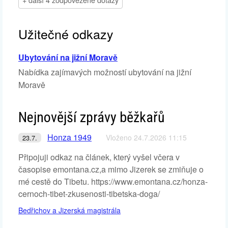
Užitečné odkazy
Ubytování na jižní Moravě
Nabídka zajímavých možností ubytování na jižní
Moravě
Nejnovější zprávy běžkařů
Honza 1949
Vloženo 24.7.2026 11:15
23.7.
Připojuji odkaz na článek, který vyšel včera v
časopise emontana.cz,a mimo Jizerek se zmiňuje o
mé cestě do Tibetu. https://www.emontana.cz/honza-
cernoch-tibet-zkusenosti-tibetska-doga/
Bedřichov a Jizerská magistrála