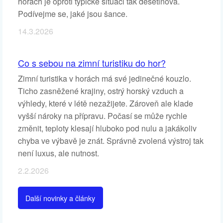
horách je oproti typické situaci tak desetinová.
Podívejme se, jaké jsou šance.
14.3.2026
Co s sebou na zimní turistiku do hor?
Zimní turistika v horách má své jedinečné kouzlo.
Ticho zasněžené krajiny, ostrý horský vzduch a
výhledy, které v létě nezažijete. Zároveň ale klade
vyšší nároky na přípravu. Počasí se může rychle
změnit, teploty klesají hluboko pod nulu a jakákoliv
chyba ve výbavě je znát. Správně zvolená výstroj tak
není luxus, ale nutnost.
2.2.2026
Další novinky a články