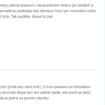
měry) pěkné svezení v neupraveném terénu po cestách a
avnatému podkladu bez kamenů hrozí jen minimální riziko
 lyže. Tak jezděte, dokud to jde!
cich (jinde tam neni snih), 2-3cm prasanu na hrbolatem
 souvisla stopa tam ani udelat nejde, ale svezt se dalo.
ta je jedna na prvnim rybniku.