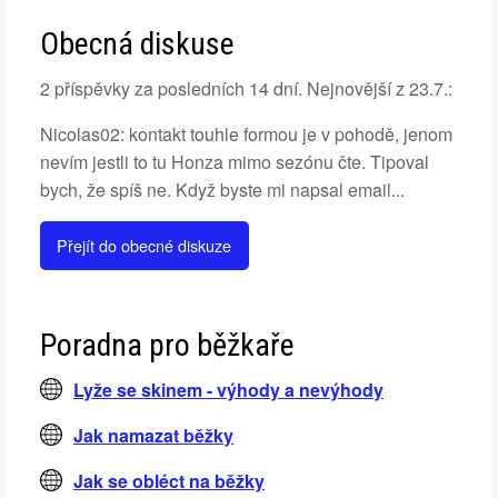
Obecná diskuse
2 příspěvky za posledních 14 dní. Nejnovější z 23.7.:
Nicolas02: kontakt touhle formou je v pohodě, jenom
nevím jestli to tu Honza mimo sezónu čte. Tipoval
bych, že spíš ne. Když byste mi napsal email...
Přejít do obecné diskuze
Poradna pro běžkaře
Lyže se skinem - výhody a nevýhody
Jak namazat běžky
Jak se obléct na běžky