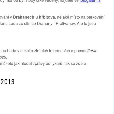
kudy mohou být stopy také vedeny, najdete ve
fotogalerii z
kování v
Drahanech u hřbitova
, nějaké místo na parkování
onu Lada ze silnice Drahany - Protivanov. Ale to jsou
onu Lada v sekci o zimních informacích a počasí
(tento
vozu)
,
ete jak hledat zprávy od lyžařů, tak se zde o
. 2013