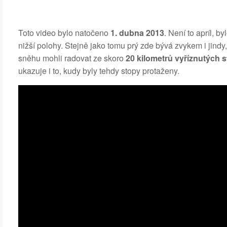
Toto video bylo natočeno
1. dubna 2013
. Není to apríl, b
nižší polohy. Stejně jako tomu prý zde bývá zvykem i jindy
sněhu mohli radovat ze skoro
20 kilometrů vyříznutých 
ukazuje i to, kudy byly tehdy stopy protaženy.