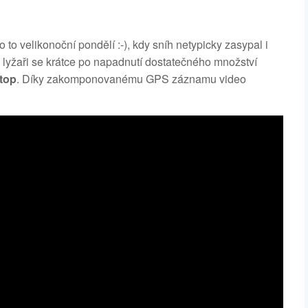
ylo to velikonoční pondělí :-), kdy sníh netypicky zasypal i
, lyžaři se krátce po napadnutí dostatečného množství
stop
. Díky zakomponovanému GPS záznamu video