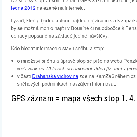
Další fotky stop v okolí Drahan i GPS záznam ukazující, 
ledna 2012
nalezené na internetu.
Lyžaři, kteří přijedou autem, najdou nejvíce místa k zapar
by se možná mohlo najít i v Bousíně či na odbočce k Pensi
odhady popsané na základě jediné návštěvy.
Kde hledat informace o stavu sněhu a stop:
o množství sněhu a úpravě stop se píše na webu Penzi
web však po 10 letech od natočení videa již není v pro
v části
Drahanská vrchovina
zde na KamZaSněhem cz můž
sněhových podmínkách navzájem informovat.
GPS záznam = mapa všech stop 1. 4