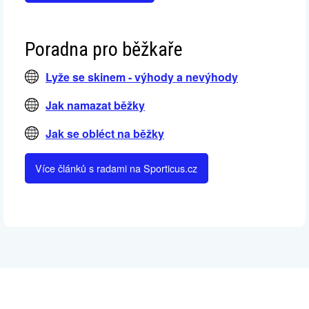
Poradna pro běžkaře
Lyže se skinem - výhody a nevýhody
Jak namazat běžky
Jak se obléct na běžky
Více článků s radami na Sporticus.cz