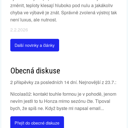
změnit, teploty klesají hluboko pod nulu a jakákoliv
chyba ve výbavě je znát. Správně zvolená výstroj tak
není luxus, ale nutnost.
2.2.2026
Další novinky a články
Obecná diskuse
2 příspěvky za posledních 14 dní. Nejnovější z 23.7.:
Nicolas02: kontakt touhle formou je v pohodě, jenom
nevím jestli to tu Honza mimo sezónu čte. Tipoval
bych, že spíš ne. Když byste mi napsal email...
Přejít do obecné diskuze