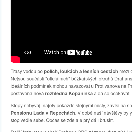
Trasy vedou po
polích, loukách a lesních cestách
mezi 
Nejsou součástí "oficiálních" běžkařských okruhů Draha
ideálních podmínek mohou navazovat u Protivanova na Pr
postavena nová
rozhledna Kopaninka
a dá se očekávat, 
Stopy nebývají najety pokaždé stejnými místy, závisí na 
Pensionu Lada v Repechách
. V době naší návštěvy byl
stop vedle sebe. Občas se zde ale prý dá i bruslit.