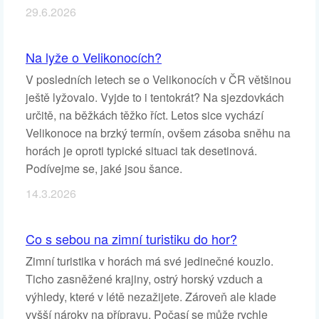
29.6.2026
Na lyže o Velikonocích?
V posledních letech se o Velikonocích v ČR většinou
ještě lyžovalo. Vyjde to i tentokrát? Na sjezdovkách
určitě, na běžkách těžko říct. Letos sice vychází
Velikonoce na brzký termín, ovšem zásoba sněhu na
horách je oproti typické situaci tak desetinová.
Podívejme se, jaké jsou šance.
14.3.2026
Co s sebou na zimní turistiku do hor?
Zimní turistika v horách má své jedinečné kouzlo.
Ticho zasněžené krajiny, ostrý horský vzduch a
výhledy, které v létě nezažijete. Zároveň ale klade
vyšší nároky na přípravu. Počasí se může rychle