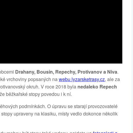
obcemi
Drahany, Bousín, Repechy, Protivanov a Niva
.
nské vrchoviny popsaných na
webu lyzarsketrasy.cz
, ale za
otivanovský okruh. V roce 2018 byla
nedaleko Repech
že běžkařské stopy povedou i k ní.
sněhových podmínkách. O úpravu se starají provozovatelé
y stopy upraveny na klasiku, místy vedlo dokonce několik