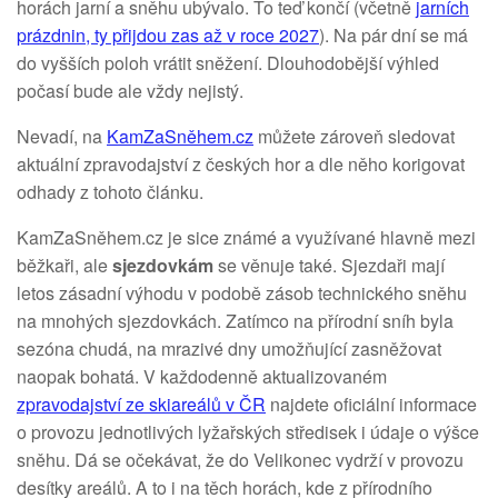
horách jarní a sněhu ubývalo. To teď končí (včetně
jarních
prázdnin, ty přijdou zas až v roce 2027
). Na pár dní se má
do vyšších poloh vrátit sněžení. Dlouhodobější výhled
počasí bude ale vždy nejistý.
Nevadí, na
KamZaSněhem.cz
můžete zároveň sledovat
aktuální zpravodajství z českých hor a dle něho korigovat
odhady z tohoto článku.
KamZaSněhem.cz je sice známé a využívané hlavně mezi
běžkaři, ale
sjezdovkám
se věnuje také. Sjezdaři mají
letos zásadní výhodu v podobě zásob technického sněhu
na mnohých sjezdovkách. Zatímco na přírodní sníh byla
sezóna chudá, na mrazivé dny umožňující zasněžovat
naopak bohatá. V každodenně aktualizovaném
zpravodajství ze skiareálů v ČR
najdete oficiální informace
o provozu jednotlivých lyžařských středisek i údaje o výšce
sněhu. Dá se očekávat, že do Velikonec vydrží v provozu
desítky areálů. A to i na těch horách, kde z přírodního