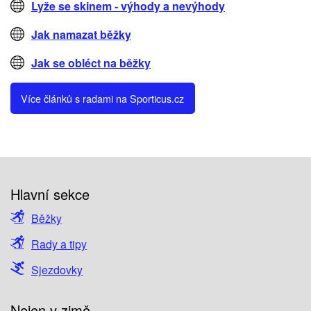
Lyže se skinem - výhody a nevýhody
Jak namazat běžky
Jak se obléct na běžky
Více článků s radami na Sporticus.cz
Hlavní sekce
Běžky
Rady a tipy
Sjezdovky
Nejen v zimě