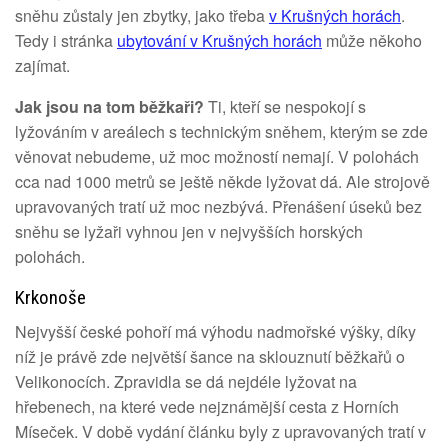
sněhu zůstaly jen zbytky, jako třeba
v Krušných horách
.
Tedy i stránka
ubytování v Krušných horách
může někoho
zajímat.
Jak jsou na tom běžkaři?
Ti, kteří se nespokojí s
lyžováním v areálech s technickým sněhem, kterým se zde
věnovat nebudeme, už moc možností nemají. V polohách
cca nad 1000 metrů se ještě někde lyžovat dá. Ale strojově
upravovaných tratí už moc nezbývá. Přenášení úseků bez
sněhu se lyžaři vyhnou jen v nejvyšších horských
polohách.
Krkonoše
Nejvyšší české pohoří má výhodu nadmořské výšky, díky
níž je právě zde největší šance na sklouznutí běžkařů o
Velikonocích. Zpravidla se dá nejdéle lyžovat na
hřebenech, na které vede nejznámější cesta z Horních
Míseček. V době vydání článku byly z upravovaných tratí v