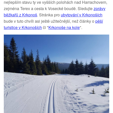
nejlepším stavu ty ve vyšších polohách nad Harrachovem,
zejména Terex a cesta k Vosecké boudě. Sledujte
zprávy
běžkařů z Krkonoš
. Stránka pro
ubytování v Krkonoších
bude v tuto chvíli asi ještě užitečnější, než články o
pěší
turistice v Krkonoších
či "
Krkonoše na kole
".