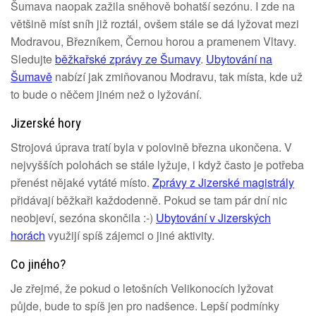
Šumava naopak zažila sněhově bohatší sezónu. I zde na
většině míst sníh již roztál, ovšem stále se dá lyžovat mezi
Modravou, Březníkem, Černou horou a pramenem Vltavy.
Sledujte
běžkařské zprávy ze Šumavy
.
Ubytování na
Šumavě
nabízí jak zmiňovanou Modravu, tak místa, kde už
to bude o něčem jiném než o lyžování.
Jizerské hory
Strojová úprava tratí byla v polovině března ukončena. V
nejvyšších polohách se stále lyžuje, i když často je potřeba
přenést nějaké vytáté místo.
Zprávy z Jizerské magistrály
přidávají běžkaři každodenně. Pokud se tam pár dní nic
neobjeví, sezóna skončila :-)
Ubytování v Jizerských
horách
využijí spíš zájemci o jiné aktivity.
Co jiného?
Je zřejmé, že pokud o letošních Velikonocích lyžovat
půjde, bude to spíš jen pro nadšence. Lepší podmínky