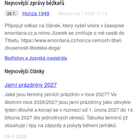
Nejnovější zprávy běžkařů
Honza 1949
Vloženo 24.7.2026 11:15
23.7.
Připojuji odkaz na článek, který vyšel včera v časopise
emontana.cz,a mimo Jizerek se zmiňuje o mé cestě do
Tibetu. https://www.emontana.cz/honza-cernoch-tibet-
zkusenosti-tibetska-doga/
Bedřichov a Jizerská magistrála
Nejnovější články
Jarní prázdniny 2027
Jaké jsou termíny jarních prázdnin v roce 2027? Ve
školním roce 2026/2027 jsou jarní prázdniny jako obvykle
týden dlouhé a konají se v rozmezí od 1. února 2027 do 14.
března 2027 dle jednotlivých okresů. Tabulka termínů již
obsahuje i tipy na zájezdy a pobyty během jarňáků.
29.6.2026