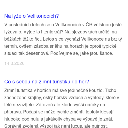
Na lyže o Velikonocích?
V posledních letech se o Velikonocích v ČR většinou ještě
lyžovalo. Vyjde to i tentokrát? Na sjezdovkách určitě, na
běžkách těžko říct. Letos sice vychází Velikonoce na brzký
termín, ovšem zásoba sněhu na horách je oproti typické
situaci tak desetinová. Podívejme se, jaké jsou šance.
14.3.2026
Co s sebou na zimní turistiku do hor?
Zimní turistika v horách má své jedinečné kouzlo. Ticho
zasněžené krajiny, ostrý horský vzduch a výhledy, které v
létě nezažijete. Zároveň ale klade vyšší nároky na
přípravu. Počasí se může rychle změnit, teploty klesají
hluboko pod nulu a jakákoliv chyba ve výbavě je znát.
Správně zvolená výstroj tak není luxus, ale nutnost.