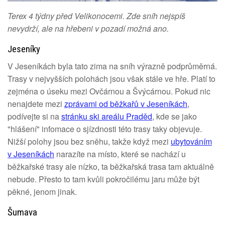
Terex 4 týdny před Velikonocemi. Zde sníh nejspíš
nevydrží, ale na hřebeni v pozadí možná ano.
Jeseníky
V Jeseníkách byla tato zima na sníh výrazně podprůměrná.
Trasy v nejvyšších polohách jsou však stále ve hře. Platí to
zejména o úseku mezi Ovčárnou a Švýcárnou. Pokud nic
nenajdete mezi
zprávami od běžkařů v Jeseníkách
,
podívejte si na
stránku ski areálu Praděd
, kde se jako
"hlášení" infomace o sjízdnosti této trasy taky objevuje.
Nižší polohy jsou bez sněhu, takže když mezi
ubytováním
v Jeseníkách
narazíte na místo, které se nachází u
běžkařské trasy ale nízko, ta běžkařská trasa tam aktuálně
nebude. Přesto to tam kvůli pokročilému jaru může být
pěkné, jenom jinak.
Šumava