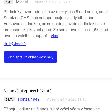
Michal
Vloženo 4.4.2026 22:18
4.4.
Podminky ruznorode, snih uz mokry, cca 5 nad nulou, pres
Serak na CHS moc nedoporucuju, sjezdy blbe, pod
Vresovou studankou, ac se da dojet az do sedla tak caste
prenaseni, klickovani apod. Ze sedla prvnich cca 1,5km, od
prvniho vetsiho stoupani...
více
Hrubý Jeseník
Více zpráv z oblasti Jeseníky
Nejnovější zprávy běžkařů
Honza 1949
Vloženo 24.7.2026 11:15
23.7.
Připojuji odkaz na článek, který vyšel včera v časopise