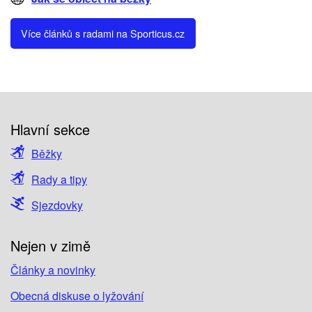
Více článků s radami na Sporticus.cz
Hlavní sekce
Běžky
Rady a tipy
Sjezdovky
Nejen v zimě
Články a novinky
Obecná diskuse o lyžování