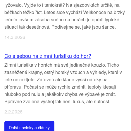
lyžovalo. Vyjde to i tentokrát? Na sjezdovkách určitě, na
běžkách těžko říct. Letos sice vychází Velikonoce na brzký
termín, ovšem zásoba sněhu na horách je oproti typické
situaci tak desetinová. Podívejme se, jaké jsou šance.
14.3.2026
Co s sebou na zimní turistiku do hor?
Zimní turistika v horách má své jedinečné kouzlo. Ticho
zasněžené krajiny, ostrý horský vzduch a výhledy, které v
létě nezažijete. Zároveň ale klade vyšší nároky na
přípravu. Počasí se může rychle změnit, teploty klesají
hluboko pod nulu a jakákoliv chyba ve výbavě je znát.
Správně zvolená výstroj tak není luxus, ale nutnost.
2.2.2026
Další novinky a články