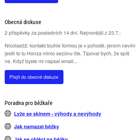
Obecná diskuse
2 příspěvky za posledních 14 dní. Nejnovější z 23.7.:
Nicolas02: kontakt touhle formou je v pohodě, jenom nevím
jestli to tu Honza mimo sezónu čte. Tipoval bych, že spíš
ne. Když byste mi napsal email...
Přejít do obecné diskuze
Poradna pro běžkaře
Lyže se skinem - výhody a nevýhody
Jak namazat běžky
Jak se obléct na běžky