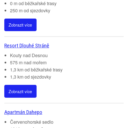
0 m od běžkařské trasy
250 m od sjezdovky
Zobrazit více
Resort Dlouhé Stráně
Kouty nad Desnou
575 m nad mořem
1,3 km od běžkařské trasy
1,3 km od sjezdovky
Zobrazit více
Apartmán Dahepo
Červenohorské sedlo