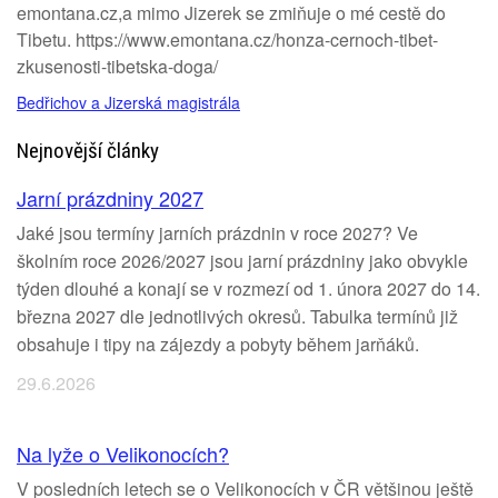
emontana.cz,a mimo Jizerek se zmiňuje o mé cestě do
Tibetu. https://www.emontana.cz/honza-cernoch-tibet-
zkusenosti-tibetska-doga/
Bedřichov a Jizerská magistrála
Nejnovější články
Jarní prázdniny 2027
Jaké jsou termíny jarních prázdnin v roce 2027? Ve
školním roce 2026/2027 jsou jarní prázdniny jako obvykle
týden dlouhé a konají se v rozmezí od 1. února 2027 do 14.
března 2027 dle jednotlivých okresů. Tabulka termínů již
obsahuje i tipy na zájezdy a pobyty během jarňáků.
29.6.2026
Na lyže o Velikonocích?
V posledních letech se o Velikonocích v ČR většinou ještě