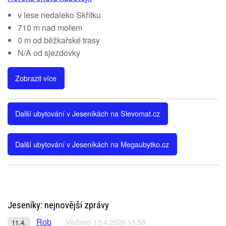
v lese nedaleko Skřítku
710 m nad mořem
0 m od běžkařské trasy
N/A od sjezdovky
Zobrazit více
Další ubytování v Jeseníkách na Slevomat.cz
Další ubytování v Jeseníkách na Megaubytko.cz
Jeseníky: nejnovější zprávy
Rob
Vloženo 13.4.2026 15:58
11.4.