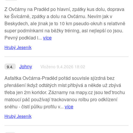
Z Ovčárny na Praděd po hlavní, zpátky kus dolu, doprava
ke Švícárně, zpátky a dolu na Ovčárnu. Nevím jak v
Beskydech, ale jinak je to 10 km pseudo-okruh s relativně
super podmínkami na běžky tréning, asi nejlepší co jsou.
Pevný podklad i...
více
Hrubý Jeseník
Johny
Vloženo 9.4.2026 18:02
9.4.
Asfaltka Ovčárna-Praděd pořád souvisle sjízdná bez
přenášení ikdyž odtátých míst přibývá a někde už zbývá
třeba jen 2m koridor. Záznamy na mapy.cz jsou teď trochu
matoucí páč používají trackovanou rolbu pro odklízení
sněhu - čistí půlku profilu v...
více
Hrubý Jeseník