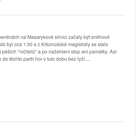
pentinách na Masarykově silnici začaly být sněhové
tů byl cca 1:30 a z Krkonošské magistrály se stalo
 pěších "ničitelů" a po nažehlení stop ani památky. Asi
 těchto partií hor v tuto dobu bez lyží.....