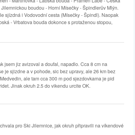
kámen - Martinovka - Labská bouda - Pramen Labe - Česká
 Jilemnickou boudou - Horní Mísečky - Špindlerův Mlýn.
le sjízdná i Vodovodní cesta (Mísečky - Špindl). Naopak
bská - Vrbatova bouda dokonce s protaženou stopou,
k jsem jiz avizoval a doufal, napadlo. Cca 8 cm na
e je sjizdne a v pohode, sic bez upravy, ale 26 km bez
a Medvedin, ale tam cca 300 m pod sjezdovkama je pid
det. Jinak okruh 2.5 do vikendu urcite OK.
hvala pro Ski Jilemnice, jak okruh připravili na víkendové