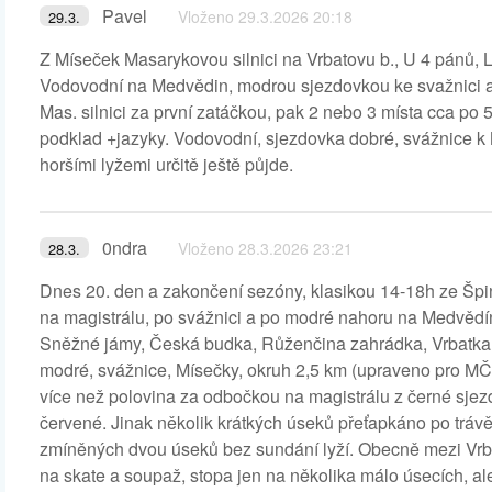
Pavel
Vloženo 29.3.2026 20:18
29.3.
Z Míseček Masarykovou silnici na Vrbatovu b., U 4 pánů, 
Vodovodní na Medvědin, modrou sjezdovkou ke svažnici a
Mas. silnici za první zatáčkou, pak 2 nebo 3 místa cca po 
podklad +jazyky. Vodovodní, sjezdovka dobré, svážnice k
horšími lyžemi určitě ještě půjde.
0ndra
Vloženo 28.3.2026 23:21
28.3.
Dnes 20. den a zakončení sezóny, klasikou 14-18h ze Špi
na magistrálu, po svážnici a po modré nahoru na Medvědí
Sněžné jámy, Česká budka, Růženčina zahrádka, Vrbatka,
modré, svážnice, Mísečky, okruh 2,5 km (upraveno pro MČ
více než polovina za odbočkou na magistrálu z černé sje
červené. Jinak několik krátkých úseků přeťapkáno po trávě
zmíněných dvou úseků bez sundání lyží. Obecně mezi Vrb
na skate a soupaž, stopa jen na několika málo úsecích, al