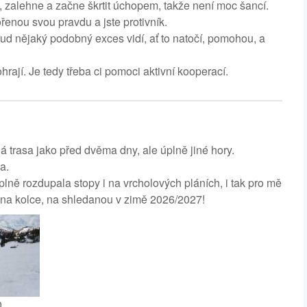
, zalehne a začne škrtit úchopem, takže není moc šancí.
enou svou pravdu a jste protivník.
ud nějaký podobný exces vidí, ať to natočí, pomohou, a
rají. Je tedy třeba ci pomoci aktivní kooperací.
 trasa jako před dvěma dny, ale úplně jiné hory.
a.
lně rozdupala stopy i na vrcholových pláních, i tak pro mě
 na kolce, na shledanou v zimě 2026/2027!
0