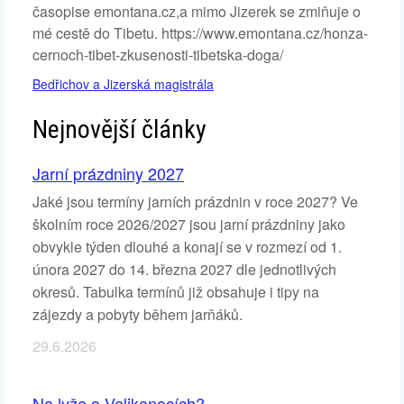
časopise emontana.cz,a mimo Jizerek se zmiňuje o
mé cestě do Tibetu. https://www.emontana.cz/honza-
cernoch-tibet-zkusenosti-tibetska-doga/
Bedřichov a Jizerská magistrála
Nejnovější články
Jarní prázdniny 2027
Jaké jsou termíny jarních prázdnin v roce 2027? Ve
školním roce 2026/2027 jsou jarní prázdniny jako
obvykle týden dlouhé a konají se v rozmezí od 1.
února 2027 do 14. března 2027 dle jednotlivých
okresů. Tabulka termínů již obsahuje i tipy na
zájezdy a pobyty během jarňáků.
29.6.2026
Na lyže o Velikonocích?