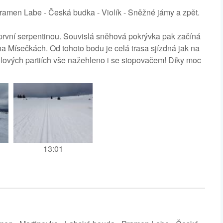
pramen Labe - Česká budka - Violík - Sněžné jámy a zpět.
první serpentinou. Souvislá sněhová pokrývka pak začíná
na Mísečkách. Od tohoto bodu je celá trasa sjízdná jak na
cholových partiích vše nažehleno i se stopovačem! Díky moc
13:01