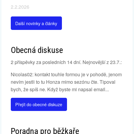
2.2.2026
Další novinky a články
Obecná diskuse
2 příspěvky za posledních 14 dní. Nejnovější z 23.7.:
Nicolas02: kontakt touhle formou je v pohodě, jenom
nevím jestli to tu Honza mimo sezónu čte. Tipoval
bych, že spíš ne. Když byste mi napsal email...
Přejít do obecné diskuze
Poradna pro běžkaře