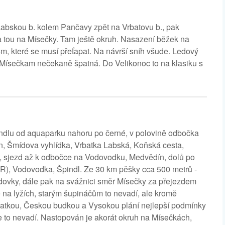
Labskou b. kolem Pančavy zpět na Vrbatovu b., pak
 tou na Mísečky. Tam ještě okruh. Nasazení běžek na
5m, které se musí přeťapat. Na návrší sníh všude. Ledový
 Mísečkam nečekaně špatná. Do Velikonoc to na klasiku s
ndlu od aquaparku nahoru po černé, v polovině odbočka
n, Šmídova vyhlídka, Vrbatka Labská, Koňská cesta,
 sjezd až k odbočce na Vodovodku, Medvědín, dolů po
R), Vodovodka, Špindl. Ze 30 km pěšky cca 500 metrů -
zdovky, dále pak na svážnici směr Mísečky za přejezdem
 na lyžích, starým šupináčům to nevadí, ale kromě
atkou, Českou budkou a Vysokou plání nejlepší podmínky
e to nevadí. Nastopován je akorát okruh na Mísečkách,