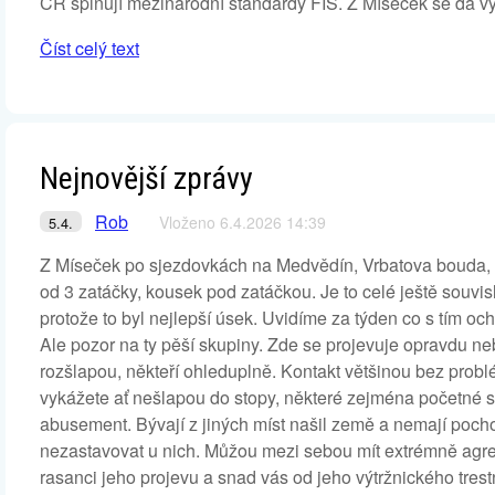
ČR splňují mezinárodní standardy FIS. Z Míseček se dá v
Číst celý text
Nejnovější zprávy
Rob
Vloženo 6.4.2026 14:39
5.4.
Z Míseček po sjezdovkách na Medvědín, Vrbatova bouda, La
od 3 zatáčky, kousek pod zatáčkou. Je to celé ještě souvisle
protože to byl nejlepší úsek. Uvidíme za týden co s tím oc
Ale pozor na ty pěší skupiny. Zde se projevuje opravdu ne
rozšlapou, někteří ohleduplně. Kontakt většinou bez problé
vykážete ať nešlapou do stopy, některé zejména početné sk
abusement. Bývají z jiných míst našil země a nemají pocho
nezastavovat u nich. Můžou mezi sebou mít extrémně agres
rasanci jeho projevu a snad vás od jeho výtržnického tres