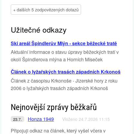
+ dalších 5 zodpovězených dotazů
Užitečné odkazy
Ski areál Špindlerův Mlýn - sekce běžecké tratě
Aktuální informace o stavu úpravy běžeckých tratí v
okolí Špindlerova mlýna a Horních Míseček
Článek o lyžařských trasách západních Krkonoš
Článek z časopisu Krkonoše - Jizerské hory z roku
2006 o lyžařských trasách západních Krkonoš
Nejnovější zprávy běžkařů
Honza 1949
Vloženo 24.7.2026 11:15
23.7.
Připojuji odkaz na článek, který vyšel včera v