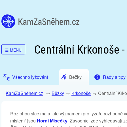
Centrální Krkonoše 
☰
MENU
Všechno lyžování
Běžky
Rady a tipy
KamZaSněhem.cz
Běžky
Krkonoše
Centrální Krk
Rozlohou sice malá, ale významem pro lyžaře rozhodně ve
místem” jsou
Horní Mísečky
. Závodníci zde vyhledávají z