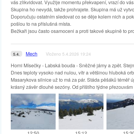
vás zlikvidovat. Využije momentu překvapení, vrazí do vás
Skupina ho nevydá, takže prohrajete. Skupina má už vytvoř
Doporučuju ostatním sledovat co se děje kolem nich a pok
pošlou to na příslušná místa.
Bežkaři jsou často osamoceni a proti takové skupině to proh
Mech
Vloženo 5.4.2026 19:24
5.4.
Horni Mísečky - Labská bouda - Sněžné jámy a zpět. Stejná
Dnes teploty vysoko nad nulou, vítr a většinou hluboká orb
Masarykova silnice už to má za pár. Stáda pěšáků téměř úp
krásný závěr dlouhé sezóny. Od příštího týdne přezouvám
12:50
15:12
15:3