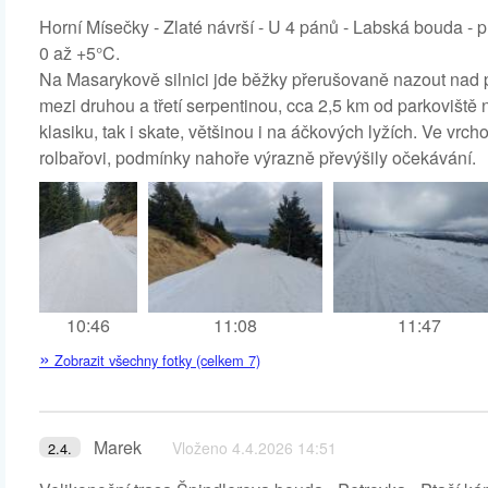
Horní Mísečky - Zlaté návrší - U 4 pánů - Labská bouda - 
0 až +5°C.
Na Masarykově silnici jde běžky přerušovaně nazout nad 
mezi druhou a třetí serpentinou, cca 2,5 km od parkoviště 
klasiku, tak i skate, většinou i na áčkových lyžích. Ve vr
rolbařovi, podmínky nahoře výrazně převýšily očekávání.
10:46
11:08
11:47
»
Zobrazit všechny fotky (celkem 7)
Marek
Vloženo 4.4.2026 14:51
2.4.