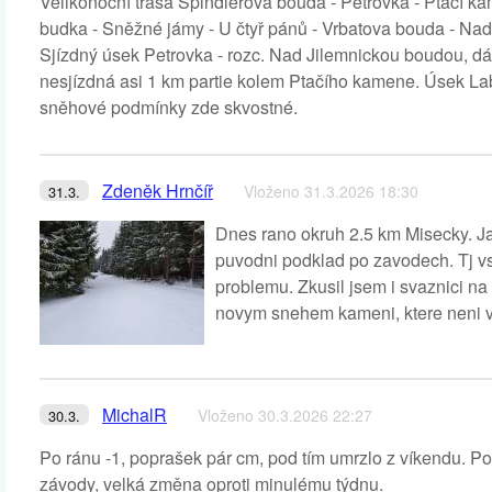
Velikonoční trasa Špindlerova bouda - Petrovka - Ptačí 
budka - Sněžné jámy - U čtyř pánů - Vrbatova bouda - Nad
Sjízdný úsek Petrovka - rozc. Nad Jilemnickou boudou, dá
nesjízdná asi 1 km partie kolem Ptačího kamene. Úsek La
sněhové podmínky zde skvostné.
Zdeněk Hrnčíř
Vloženo 31.3.2026 18:30
31.3.
Dnes rano okruh 2.5 km Misecky. Ja
puvodni podklad po zavodech. Tj vs
problemu. Zkusil jsem i svaznici n
novym snehem kameni, ktere neni vi
MichalR
Vloženo 30.3.2026 22:27
30.3.
Po ránu -1, poprašek pár cm, pod tím umrzlo z víkendu. Poc
závody, velká změna oproti minulému týdnu.