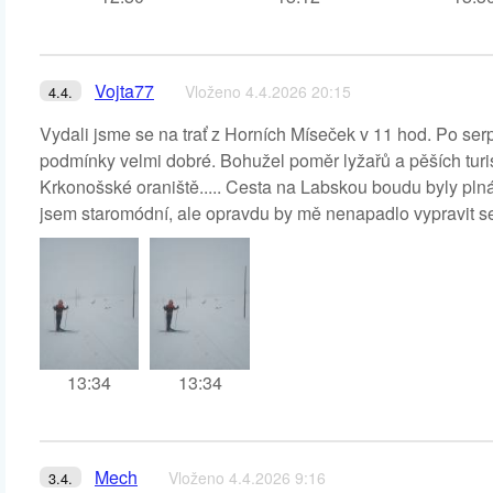
Vojta77
Vloženo 4.4.2026 20:15
4.4.
Vydali jsme se na trať z Horních Míseček v 11 hod. Po ser
podmínky velmi dobré. Bohužel poměr lyžařů a pěších turis
Krkonošské oraniště..... Cesta na Labskou boudu byly plná
jsem staromódní, ale opravdu by mě nenapadlo vypravit se do
13:34
13:34
Mech
Vloženo 4.4.2026 9:16
3.4.