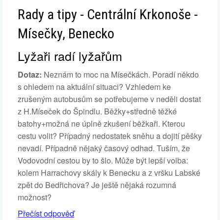
Rady a tipy - Centrální Krkonoše -
Mísečky, Benecko
Lyžaři radí lyžařům
Dotaz:
Neznám to moc na Mísečkách. Poradí někdo
s ohledem na aktuální situaci? Vzhledem ke
zrušeným autobusům se potřebujeme v neděli dostat
z H.Míseček do Špindlu. Běžky+středně těžké
batohy+možná ne úplně zkušení běžkaři. Kterou
cestu volit? Případný nedostatek sněhu a dojití pěšky
nevadí. Případně nějaký časový odhad. Tuším, že
Vodovodní cestou by to šlo. Může být lepší volba:
kolem Harrachovy skály k Benecku a z vršku Labské
zpět do Bedřichova? Je ještě nějaká rozumná
možnost?
Přečíst odpověď