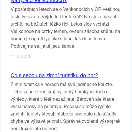
V posledních letech se o Velikonocích v ČR většinou
ještě lyžovalo. Vyjde to i tentokrát? Na sjezdovkách
určitě, na běžkách těžko říct. Letos sice vychází
Velikonoce na brzký termín, ovšem zásoba sněhu na
horách je oproti typické situaci tak desetinová.
Podívejme se, jaké jsou šance.
14.3.2026
Co s sebou na zimní turistiku do hor?
Zimní turistika v horách má své jedinečné kouzlo.
Ticho zasněžené krajiny, ostrý horský vzduch a
výhledy, které v létě nezažijete. Zároveň ale klade
vyšší nároky na přípravu. Počasí se může rychle
změnit, teploty klesají hluboko pod nulu a jakákoliv
chyba ve výbavě je znát. Správně zvolená výstroj tak
není luxus, ale nutnost.