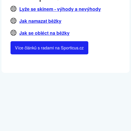
Lyže se skinem - výhody a nevýhody
Jak namazat běžky
Jak se obléct na běžky
Více článků s radami na Sporticus.cz