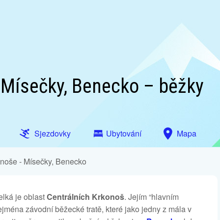
- Mísečky, Benecko – běžky
Sjezdovky
Ubytování
Mapa
onoše - Mísečky, Benecko
lká je oblast
Centrálních Krkonoš
. Jejím “hlavním
ejména závodní běžecké tratě, které jako jedny z mála v