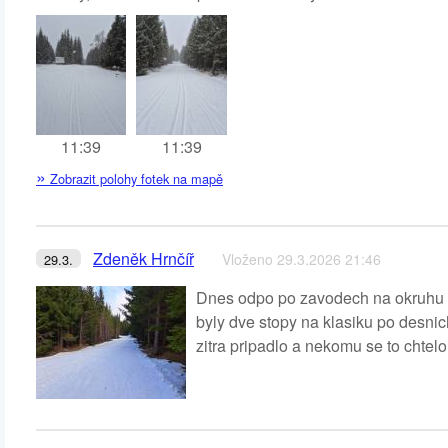
11:39
11:39
»
Zobrazit polohy fotek na mapě
Zdeněk Hrnčíř
Vloženo 29.3.2026 21:46
29.3.
Dnes odpo po zavodech na okruhu 
byly dve stopy na klasiku po desnic
zitra pripadlo a nekomu se to chtelo