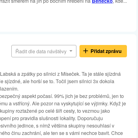
yrazit směrem na jih po bočním hřebeni na
Benecko
, kde...
Přidat zprávu
Řadit dle data návštěvy
bská a zpátky po silnici z Míseček. Ta je stále sjízdná
 sjízdné, ale horší se to. Točil jsem silnici 3x dokola
hlazením.
bezpečný aspekt počasí. 99% jich je bez problémů, jen to
mu a vstřícný. Ale pozor na vyskytující se výjimky. Když je
upiny roztažené po celé šiři cesty, to vezmou jako
pení pro pravidla slušnosti lokality. Doporučuju
ivního jedince, s nímž většina skupiny nesouhlasí v
tného činu zachrání, ale ten se s vámi nechce bavit. Chce