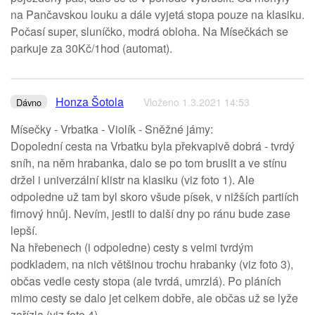
na Pančavskou louku a dále vyjetá stopa pouze na klasiku.
Počasí super, sluníčko, modrá obloha. Na Mísečkách se
parkuje za 30Kč/1hod (automat).
Honza Šotola
Vloženo 1.3.2021 14:53
Dávno
Mísečky - Vrbatka - Violík - Sněžné jámy:
Dopolední cesta na Vrbatku byla překvapivě dobrá - tvrdý
sníh, na něm hrabanka, dalo se po tom bruslit a ve stínu
držel i univerzální klistr na klasiku (viz foto 1). Ale
odpoledne už tam byl skoro všude písek, v nižších partiích
firnový hnůj. Nevím, jestli to další dny po ránu bude zase
lepší.
Na hřebenech (i odpoledne) cesty s velmi tvrdým
podkladem, na nich většinou trochu hrabanky (viz foto 3),
občas vedle cesty stopa (ale tvrdá, umrzlá). Po pláních
mimo cesty se dalo jet celkem dobře, ale občas už se lyže
zařízla (viz foto 4)..