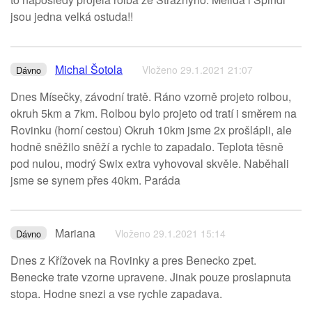
jsou jedna velká ostuda!!
Michal Šotola
Vloženo 29.1.2021 21:07
Dávno
Dnes Mísečky, závodní tratě. Ráno vzorně projeto rolbou,
okruh 5km a 7km. Rolbou bylo projeto od tratí i směrem na
Rovinku (horní cestou) Okruh 10km jsme 2x prošlápli, ale
hodně sněžilo sněží a rychle to zapadalo. Teplota těsně
pod nulou, modrý Swix extra vyhovoval skvěle. Naběhali
jsme se synem přes 40km. Paráda
Mariana
Vloženo 29.1.2021 15:14
Dávno
Dnes z Křížovek na Rovinky a pres Benecko zpet.
Benecke trate vzorne upravene. Jinak pouze proslapnuta
stopa. Hodne snezi a vse rychle zapadava.