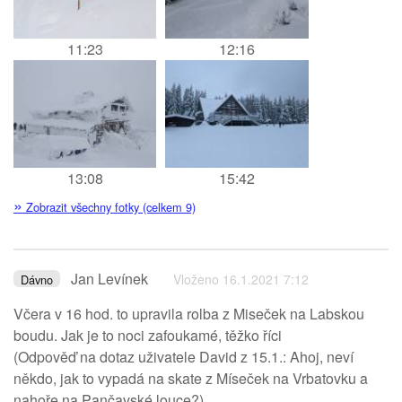
11:23
12:16
13:08
15:42
»
Zobrazit všechny fotky (celkem 9)
Jan Levínek
Vloženo 16.1.2021 7:12
Dávno
Včera v 16 hod. to upravila rolba z Miseček na Labskou
boudu. Jak je to noci zafoukamé, těžko říci
(Odpověď na dotaz uživatele David z 15.1.: Ahoj, neví
někdo, jak to vypadá na skate z Míseček na Vrbatovku a
nahoře na Pančavské louce?)