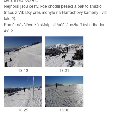
Nejhorší jsou cesty, kde chodili pěšáci a pak to zmrzlo
(např. z Vrbatky přes mohylu na Harrachovy kameny - viz
foto 2).
Poměr návštěvníků skialpisti /pěší / běžkaři byl odhadem
4:3:2.
13:12
13:21
13:25
15:02