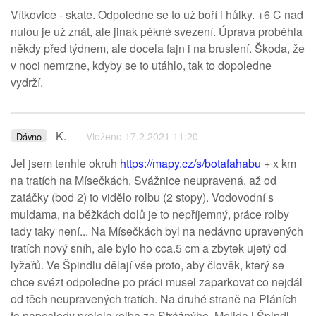
Vítkovice - skate. Odpoledne se to už boří i hůlky. +6 C nad
nulou je už znát, ale jinak pěkné svezení. Úprava proběhla
někdy před týdnem, ale docela fajn i na bruslení. Škoda, že
v noci nemrzne, kdyby se to utáhlo, tak to dopoledne
vydrží.
K.
Vloženo 17.2.2021 11:20
Dávno
Jel jsem tenhle okruh
https://mapy.cz/s/botafahabu
+ x km
na tratích na Mísečkách. Svážnice neupravená, až od
zatáčky (bod 2) to vidělo rolbu (2 stopy). Vodovodní s
muldama, na běžkách dolů je to nepříjemný, práce rolby
tady taky není... Na Mísečkách byl na nedávno upravených
tratích nový sníh, ale bylo ho cca.5 cm a zbytek ujetý od
lyžařů. Ve Špindlu dělají vše proto, aby člověk, který se
chce svézt odpoledne po práci musel zaparkovat co nejdál
od těch neupravených tratích. Na druhé straně na Pláních
to naposledy projela rolba ze Strážnýho. Melida i Špindl