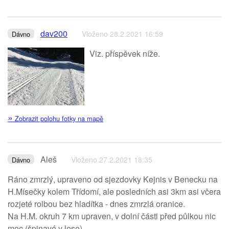
dav200
Vloženo 28.2.2021 16:59
Dávno
Viz. příspěvek níže.
»
Zobrazit polohu fotky na mapě
Aleš
Vloženo 27.2.2021 18:35
Dávno
Ráno zmrzlý, upraveno od sjezdovky Kejnis v Benecku na
H.Mísečky kolem Třídomí, ale posledních asi 3km asi včera
rozjeté rolbou bez hladítka - dnes zmrzlá oranice.
Na H.M. okruh 7 km upraven, v dolní části před půlkou nic
moc (špinavé v lese).