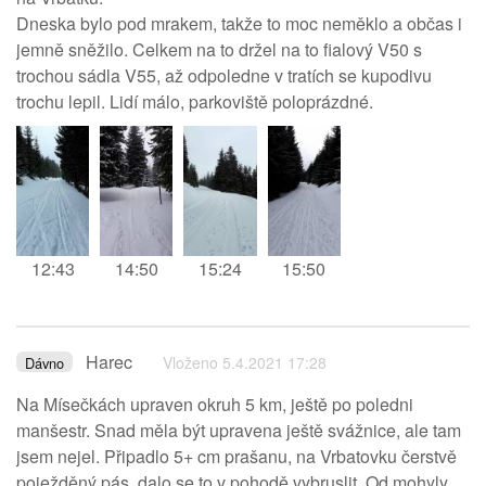
Dneska bylo pod mrakem, takže to moc neměklo a občas i
jemně sněžilo. Celkem na to držel na to fialový V50 s
trochou sádla V55, až odpoledne v tratích se kupodivu
trochu lepil. Lidí málo, parkoviště poloprázdné.
12:43
14:50
15:24
15:50
Harec
Vloženo 5.4.2021 17:28
Dávno
Na Mísečkách upraven okruh 5 km, ještě po poledni
manšestr. Snad měla být upravena ještě svážnice, ale tam
jsem nejel. Připadlo 5+ cm prašanu, na Vrbatovku čerstvě
poježděný pás, dalo se to v pohodě vybruslit. Od mohyly