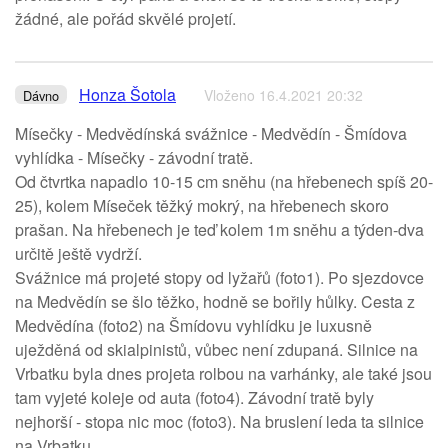
žádné, ale pořád skvělé projetí.
Honza Šotola
Vloženo 16.4.2021 20:32
Dávno
Mísečky - Medvědínská svážnice - Medvědín - Šmídova
vyhlídka - Mísečky - závodní tratě.
Od čtvrtka napadlo 10-15 cm sněhu (na hřebenech spíš 20-
25), kolem Míseček těžký mokrý, na hřebenech skoro
prašan. Na hřebenech je teď kolem 1m sněhu a týden-dva
určitě ještě vydrží.
Svážnice má projeté stopy od lyžařů (foto1). Po sjezdovce
na Medvědín se šlo těžko, hodně se bořily hůlky. Cesta z
Medvědína (foto2) na Šmídovu vyhlídku je luxusně
uježděná od skialpinistů, vůbec není zdupaná. Silnice na
Vrbatku byla dnes projeta rolbou na varhánky, ale také jsou
tam vyjeté koleje od auta (foto4). Závodní tratě byly
nejhorší - stopa nic moc (foto3). Na bruslení leda ta silnice
na Vrbatku.