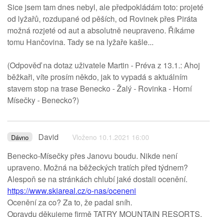
Sice jsem tam dnes nebyl, ale předpokládám toto: projeté
od lyžařů, rozdupané od pěších, od Rovinek přes Piráta
možná rozjeté od aut a absolutně neupraveno. Říkáme
tomu Hančovina. Tady se na lyžaře kašle...
(Odpověď na dotaz uživatele Martin - Préva z 13.1.: Ahoj
běžkaři, víte prosím někdo, jak to vypadá s aktuálním
stavem stop na trase Benecko - Žalý - Rovinka - Horní
Mísečky - Benecko?)
David
Vloženo 10.1.2021 16:00
Dávno
Benecko-Mísečky přes Janovu boudu. Nikde není
upraveno. Možná na běžeckých tratích před týdnem?
Alespoň se na stránkách chlubí jaké dostali ocenění.
https://www.skiareal.cz/o-nas/oceneni
Ocenění za co? Za to, že padal sníh.
Opravdu děkujeme firmě TATRY MOUNTAIN RESORTS,