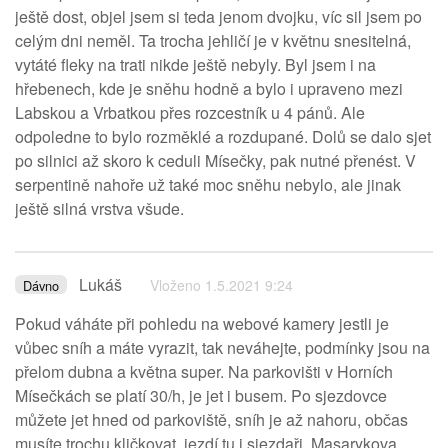
ještě dost, objel jsem si teda jenom dvojku, víc sil jsem po
celým dni neměl. Ta trocha jehličí je v květnu snesitelná,
vytáté fleky na trati nikde ještě nebyly. Byl jsem i na
hřebenech, kde je sněhu hodně a bylo i upraveno mezi
Labskou a Vrbatkou přes rozcestník u 4 pánů. Ale
odpoledne to bylo rozměklé a rozdupané. Dolů se dalo sjet
po silnici až skoro k ceduli Mísečky, pak nutné přenést. V
serpentině nahoře už také moc sněhu nebylo, ale jinak
ještě silná vrstva všude.
Lukáš
Vloženo 1.5.2021 9:24
Dávno
Pokud váháte při pohledu na webové kamery jestli je
vůbec sníh a máte vyrazit, tak neváhejte, podmínky jsou na
přelom dubna a května super. Na parkovišti v Horních
Mísečkách se platí 30/h, je jet i busem. Po sjezdovce
můžete jet hned od parkoviště, sníh je až nahoru, občas
musíte trochu kličkovat, jezdí tu i sjezdaři. Masarykova