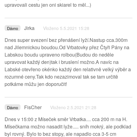
upravovali cestu jen oni skiarel to měl...)
Jirka
Vloženo 5.5.2021 15:28
Dávno
Dnes super svezení bez přenášení lyží.Nastup cca.300m
nad Jilemnickou boudou.Od Vrbatovky přez Čtyři Pány na
Labskou boudu upraveno rolbou(Budou do neděle
upravovat každý den)tak i bruslení možno.A navíc na
Labské otevřeno okénko každý den relativně velký výběr a
rozumné ceny.Tak kdo nezazimoval tak se tam určitě
potkáme můžu jen doporučit!
FisCher
Vloženo 2.5.2021 21:28
Dávno
Dnes v 15:00 z Míseček směr Vrbatka.... cca 200 m na H.
Mísečkama možno nasadit lyže..... sníh mokrý, ale podklad
byl rovný. Bylo to bez stopy, ale napadlo cca 3-5 cm