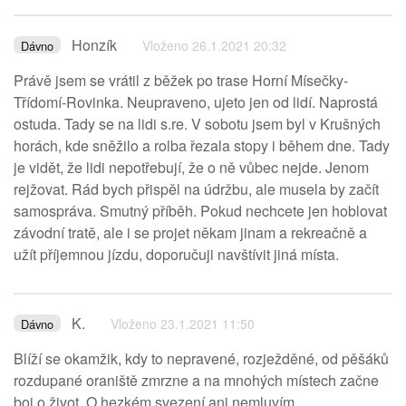
Honzík
Vloženo 26.1.2021 20:32
Dávno
Právě jsem se vrátil z běžek po trase Horní Mísečky-
Třídomí-Rovinka. Neupraveno, ujeto jen od lidí. Naprostá
ostuda. Tady se na lidi s.re. V sobotu jsem byl v Krušných
horách, kde sněžilo a rolba řezala stopy i během dne. Tady
je vidět, že lidi nepotřebují, že o ně vůbec nejde. Jenom
rejžovat. Rád bych přispěl na údržbu, ale musela by začít
samospráva. Smutný příběh. Pokud nechcete jen hoblovat
závodní tratě, ale i se projet někam jinam a rekreačně a
užít příjemnou jízdu, doporučuji navštívit jiná místa.
K.
Vloženo 23.1.2021 11:50
Dávno
Blíží se okamžik, kdy to nepravené, rozježděné, od pěšáků
rozdupané oraniště zmrzne a na mnohých místech začne
boj o život. O hezkém svezení ani nemluvím...