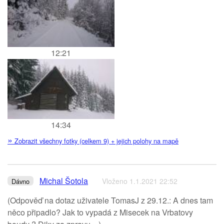
12:21
14:34
»
Zobrazit všechny fotky (celkem 9) + jejich polohy na mapě
Michal Šotola
Vloženo 1.1.2021 22:52
Dávno
(Odpověď na dotaz uživatele TomasJ z 29.12.: A dnes tam
něco připadlo? Jak to vypadá z Misecek na Vrbatovy