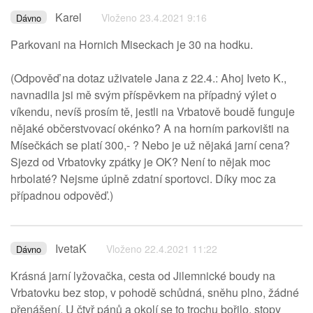
Karel
Vloženo 23.4.2021 9:16
Dávno
Parkovani na Hornich Miseckach je 30 na hodku.
(Odpověď na dotaz uživatele Jana z 22.4.: Ahoj Iveto K.,
navnadila jsi mě svým příspěvkem na případný výlet o
víkendu, nevíš prosím tě, jestli na Vrbatově boudě funguje
nějaké občerstvovací okénko? A na horním parkovišti na
Mísečkách se platí 300,- ? Nebo je už nějaká jarní cena?
Sjezd od Vrbatovky zpátky je OK? Není to nějak moc
hrbolaté? Nejsme úplně zdatní sportovci. Díky moc za
případnou odpověď.)
IvetaK
Vloženo 22.4.2021 11:22
Dávno
Krásná jarní lyžovačka, cesta od Jilemnické boudy na
Vrbatovku bez stop, v pohodě schůdná, sněhu plno, žádné
přenášení. U čtyř pánů a okolí se to trochu bořilo, stopy