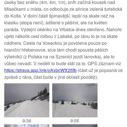
úseky bez sněhu (4m, 4m, 1m), sníh začíná kousek nad
Mísečkami u místa, co odbočuje ze silnice zelená turistická
do Kotle. V dolní části špinavější, lepší na skate než na
klasiku (stopa není), sdílené s pěšími, ale na květen
paráda. Výdejní okénko na Vrbatce dnes otevřeno. Nahoře
ujeto několik cest rolbou z Labské, po ránu to je na skate
nádhera. Cesta na Voseckou je povolena pouze po
hraniční hřebenovce, sice tam chodí spousta pěších
výletníků (z Polska na na Szrenici jezdí lanovka), ale to
vůbec nevadí. V neděli to bude stát za to. GPS záznam viz
https://strava.app.link/oAxbcWX25fb
(část už je popsaná ve
zprávě z rána, část bude v jiné oblasti později).
9:36
9:55