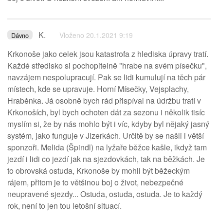
K.
Vloženo 20.1.2021 9:19
Dávno
Krkonoše jako celek jsou katastrofa z hlediska úpravy tratí.
Každé středisko si pochopitelně "hrabe na svém písečku",
navzájem nespolupracují. Pak se lidi kumulují na těch pár
místech, kde se upravuje. Horní Mísečky, Vejsplachy,
Hraběnka. Já osobně bych rád přispíval na údržbu tratí v
Krkonoších, byl bych ochoten dát za sezonu i několik tisíc
myslím si, že by nás mohlo být i víc, kdyby byl nějaký jasný
systém, jako funguje v Jizerkách. Určitě by se našli i větší
sponzoři. Melida (Špindl) na lyžaře běžce kašle, ikdyž tam
jezdí i lidi co jezdí jak na sjezdovkách, tak na běžkách. Je
to obrovská ostuda, Krkonoše by mohli být běžeckým
rájem, přitom je to většinou boj o život, nebezpečné
neupravené sjezdy... Ostuda, ostuda, ostuda. Je to každý
rok, není to jen tou letošní situací.