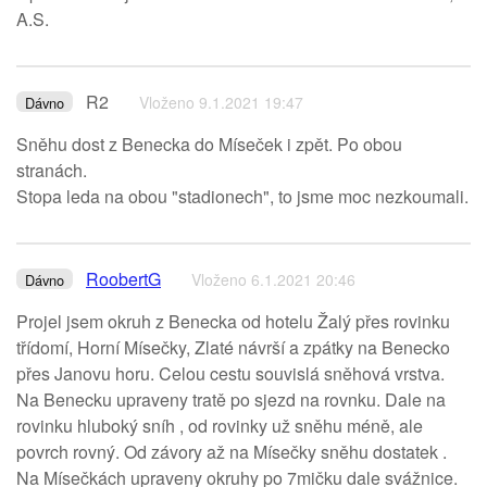
A.S.
R2
Vloženo 9.1.2021 19:47
Dávno
Sněhu dost z Benecka do Míseček i zpět. Po obou
stranách.
Stopa leda na obou "stadionech", to jsme moc nezkoumali.
RoobertG
Vloženo 6.1.2021 20:46
Dávno
Projel jsem okruh z Benecka od hotelu Žalý přes rovinku
třídomí, Horní Mísečky, Zlaté návrší a zpátky na Benecko
přes Janovu horu. Celou cestu souvislá sněhová vrstva.
Na Benecku upraveny tratě po sjezd na rovnku. Dale na
rovinku hluboký sníh , od rovinky už sněhu méně, ale
povrch rovný. Od závory až na Mísečky sněhu dostatek .
Na Mísečkách upraveny okruhy po 7mičku dale svážnice.