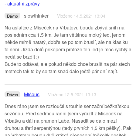
- aktuální zprávy
slowthinker
Vloženo 14.5.2021 13:04
Dávno
Na asfaltce z Míseček na Vrbatovu boudu zbývá sníh na
posledním cca 1.5 km. Je tam většinou mokrý led, jenom
někde mírně natátý, dobře se po tom bruslí, ale na klasiku
to není. Jízda dolů příkopem protože ten led je moc rychlý a
nedá se brzdit :)
Bude to odtávat, ale pokud někdo chce bruslit na pár stech
metrech tak to by se tam snad dalo ještě pár dní najít.
Mišous
Vloženo 12.5.2021 13:13
Dávno
Dnes ráno jsem se rozloučil s touhle senzační běžkařskou
sezónou. Před sedmou ranní jsem vyrazil z Míseček na
Vrbatku a dál na pramen Labe. Nasadit se dalo mezi
druhou a třetí serpentýnou (tedy prvních 1,5 km pěšky). Pak
na Vrbatovu boudu dvě krátká přenesení (několik desítek