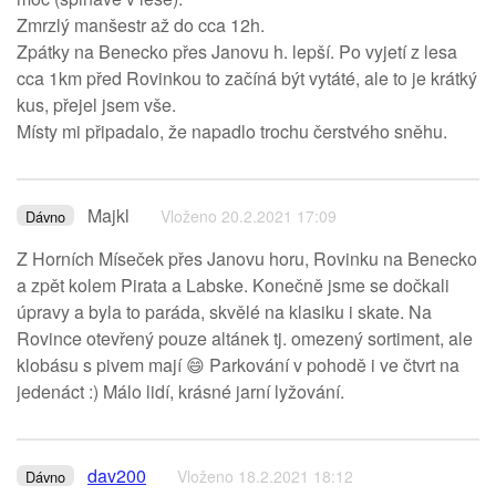
Zmrzlý manšestr až do cca 12h.
Zpátky na Benecko přes Janovu h. lepší. Po vyjetí z lesa
cca 1km před Rovinkou to začíná být vytáté, ale to je krátký
kus, přejel jsem vše.
Místy mi připadalo, že napadlo trochu čerstvého sněhu.
Majkl
Vloženo 20.2.2021 17:09
Dávno
Z Horních Míseček přes Janovu horu, Rovinku na Benecko
a zpět kolem Pirata a Labske. Konečně jsme se dočkali
úpravy a byla to paráda, skvělé na klasiku i skate. Na
Rovince otevřený pouze altánek tj. omezený sortiment, ale
klobásu s pivem mají 😄 Parkování v pohodě i ve čtvrt na
jedenáct :) Málo lidí, krásné jarní lyžování.
dav200
Vloženo 18.2.2021 18:12
Dávno