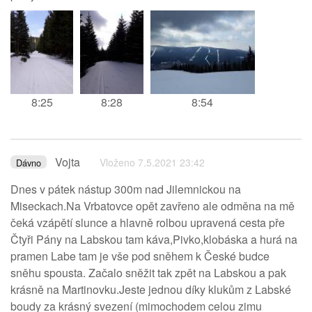
8:25
8:28
8:54
Vojta
Vloženo 7.5.2021 23:42
Dávno
Dnes v pátek nástup 300m nad Jilemnickou na
Miseckach.Na Vrbatovce opět zavřeno ale odměna na mě
čeká vzápětí slunce a hlavně rolbou upravená cesta pře
Čtyři Pány na Labskou tam káva,Pivko,klobáska a hurá na
pramen Labe tam je vše pod sněhem k České budce
sněhu spousta. Začalo sněžit tak zpět na Labskou a pak
krásně na Martinovku.Jeste jednou díky klukům z Labské
boudy za krásný svezení (mimochodem celou zimu