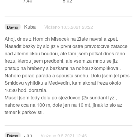
7:40
8:02
Kuba
Vloženo 10.5.2021 23:22
Dávno
Ahoj, dnes z Hornich Misecek na Zlate navrsi a zpet.
Nasadit bezky by slo jiz v prvni ostre pravotocive zatacce
nad Jilemnickou boudou, ale tam jsem potkal dnes rano
frezu, kterou jsem predbehl, ale vsem za mnou se jiz
pristup na hrebeny s bezkami na nohou zkomplikoval.
Nahore porad parada a spoustu snehu. Dolu jsem jel pres
Smidovu vyhlidku a Medvedin, kam akorat freza okolo
10:30 hod. dorazila.
Musel jsem tedy dolu po sjezdovce (2x sundani lyzi,
nahore cca na 100 m, dole jen na 10 m), jinak to slo az
temer k parkovisti.
Jan
Vloženo 9.5.2021 12:46
Dávno