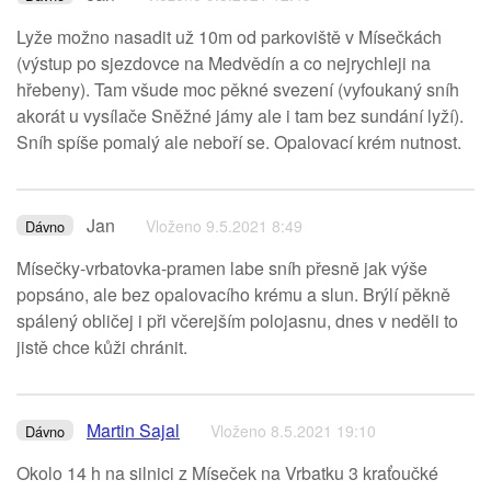
Lyže možno nasadit už 10m od parkoviště v Mísečkách
(výstup po sjezdovce na Medvědín a co nejrychleji na
hřebeny). Tam všude moc pěkné svezení (vyfoukaný sníh
akorát u vysílače Sněžné jámy ale i tam bez sundání lyží).
Sníh spíše pomalý ale neboří se. Opalovací krém nutnost.
Jan
Vloženo 9.5.2021 8:49
Dávno
Mísečky-vrbatovka-pramen labe sníh přesně jak výše
popsáno, ale bez opalovacího krému a slun. Brýlí pěkně
spálený obličej i při včerejším polojasnu, dnes v neděli to
jistě chce kůži chránit.
Martin Sajal
Vloženo 8.5.2021 19:10
Dávno
Okolo 14 h na silnici z Míseček na Vrbatku 3 kraťoučké