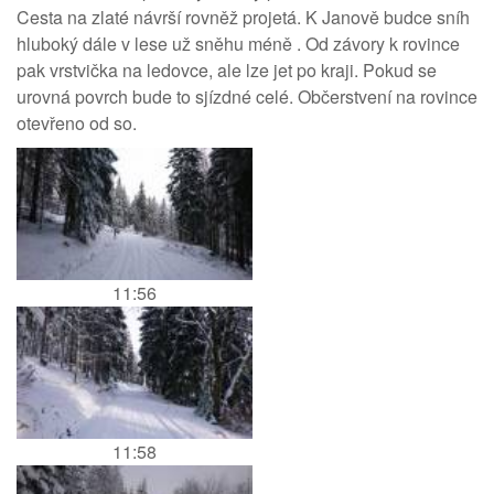
Cesta na zlaté návrší rovněž projetá. K Janově budce sníh
hluboký dále v lese už sněhu méně . Od závory k rovince
pak vrstvička na ledovce, ale lze jet po kraji. Pokud se
urovná povrch bude to sjízdné celé. Občerstvení na rovince
otevřeno od so.
11:56
11:58