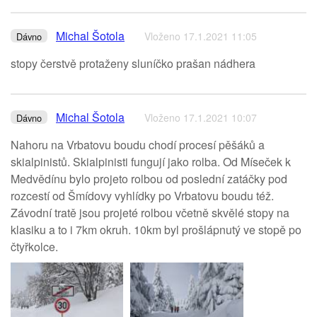
Michal Šotola
Vloženo 17.1.2021 11:05
Dávno
stopy čerstvě protaženy sluníčko prašan nádhera
Michal Šotola
Vloženo 17.1.2021 10:07
Dávno
Nahoru na Vrbatovu boudu chodí procesí pěšáků a
skialpinistů. Skialpinisti fungují jako rolba. Od Míseček k
Medvědínu bylo projeto rolbou od poslední zatáčky pod
rozcestí od Šmídovy vyhlídky po Vrbatovu boudu též.
Závodní tratě jsou projeté rolbou včetně skvělé stopy na
klasiku a to i 7km okruh. 10km byl prošlápnutý ve stopě po
čtyřkolce.