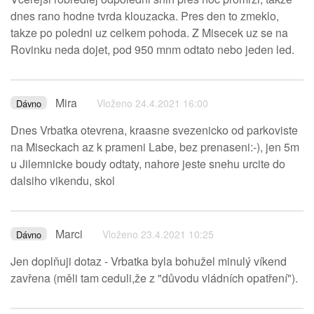
dnes rano hodne tvrda klouzacka. Pres den to zmeklo,
takze po poledni uz celkem pohoda. Z Misecek uz se na
Rovinku neda dojet, pod 950 mnm odtato nebo jeden led.
Mira
Vloženo 24.4.2021 16:00
Dávno
Dnes Vrbatka otevrena, kraasne svezenicko od parkoviste
na Miseckach az k prameni Labe, bez prenaseni:-), jen 5m
u Jilemnicke boudy odtaty, nahore jeste snehu urcite do
dalsiho vikendu, skol
Marci
Vloženo 23.4.2021 10:25
Dávno
Jen doplňuji dotaz - Vrbatka byla bohužel minulý víkend
zavřena (měli tam ceduli,že z "důvodu vládních opatření").