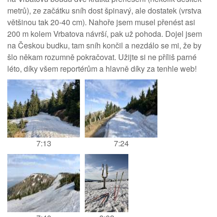
metrů), ze začátku sníh dost špinavý, ale dostatek (vrstva
většinou tak 20-40 cm). Nahoře jsem musel přenést asi
200 m kolem Vrbatova návrší, pak už pohoda. Dojel jsem
na Českou budku, tam sníh končil a nezdálo se mi, že by
šlo někam rozumně pokračovat. Užijte si ne příliš parné
léto, díky všem reportérům a hlavně díky za tenhle web!
7:13
7:24