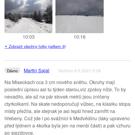
10:03
10:16
»
Zobrazit všechny fotky (celkem 9)
Martin Sajal
Vloženo 8.5.2021 9:06
Dávno
Na Miseckach cca 3 cm nového sněhu. Okruhy mají
poslední úpravu asi tu týden starou,viz zprávy níže. To by
nevadilo, ale až na pár stovek metrů jsou zničeny
ctyrkolkami. Na skate nedoporučuji vůbec, na klasiku stopa
místy přežila, ale stejnak je asi lepší hned zamířit na
hřebeny. Což jde i po svážnici k Medvědínu (taky upraveno
před týdnem a 4kolka byla jen na menší části) a pak vzhuru
po sjezdovce.