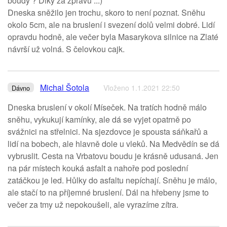
boudy ? Diky za zpravu ...)
Dneska sněžilo jen trochu, skoro to není poznat. Sněhu
okolo 5cm, ale na bruslení i svezení dolů velmi dobré. Lidí
opravdu hodně, ale večer byla Masarykova silnice na Zlaté
návrší už volná. S čelovkou cajk.
Michal Šotola
Vloženo 1.1.2021 22:50
Dávno
Dneska bruslení v okolí Míseček. Na tratích hodně málo
sněhu, vykukují kamínky, ale dá se vyjet opatrně po
svážnici na střelnici. Na sjezdovce je spousta sáňkařů a
lidí na bobech, ale hlavně dole u vleků. Na Medvědín se dá
vybruslit. Cesta na Vrbatovu boudu je krásně udusaná. Jen
na pár místech kouká asfalt a nahoře pod poslední
zatáčkou je led. Hůlky do asfaltu nepíchají. Sněhu je málo,
ale stačí to na příjemné bruslení. Dál na hřebeny jsme to
večer za tmy už nepokoušeli, ale vyrazíme zítra.