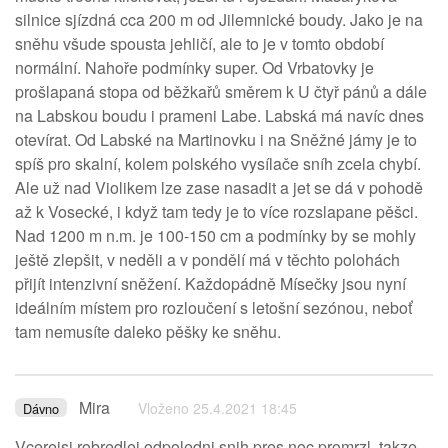
silnice sjízdná cca 200 m od Jilemnické boudy. Jako je na
sněhu všude spousta jehličí, ale to je v tomto období
normální. Nahoře podmínky super. Od Vrbatovky je
prošlapaná stopa od běžkařů směrem k U čtyř pánů a dále
na Labskou boudu i prameni Labe. Labská má navíc dnes
otevírat. Od Labské na Martinovku i na Sněžné jámy je to
spíš pro skalní, kolem polského vysílače sníh zcela chybí.
Ale už nad Violikem lze zase nasadit a jet se dá v pohodě
až k Vosecké, i když tam tedy je to více rozslapane pěšci.
Nad 1200 m n.m. je 100-150 cm a podmínky by se mohly
ještě zlepšit, v neděli a v pondělí má v těchto polohách
přijít intenzivní sněžení. Každopádně Mísečky jsou nyní
ideálním místem pro rozloučení s letošní sezónou, neboť
tam nemusíte daleko pěšky ke sněhu.
Mira
Vloženo 25.4.2021 18:45
Dávno
Vcerejsi robredlej odpoledni snih pres noc promrzl, takze