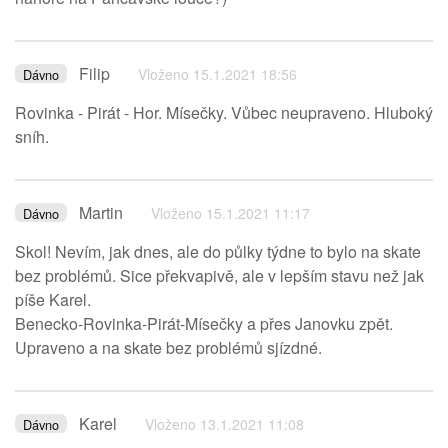
Filip
Vloženo 15.1.2021 18:56
Dávno
Rovinka - Pirát - Hor. Mísečky. Vůbec neupraveno. Hluboký
sníh.
Martin
Vloženo 15.1.2021 11:17
Dávno
Skol! Nevím, jak dnes, ale do půlky týdne to bylo na skate
bez problémů. Sice překvapivě, ale v lepším stavu než jak
píše Karel.
Benecko-Rovinka-Pirát-Mísečky a přes Janovku zpět.
Upraveno a na skate bez problémů sjízdné.
Karel
Vloženo 13.1.2021 11:08
Dávno