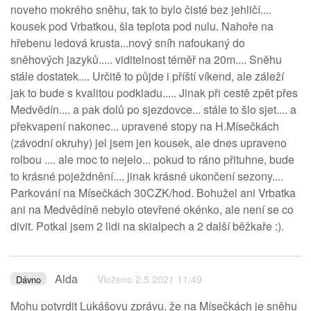
noveho mokrého sněhu, tak to bylo čisté bez jehličí....
kousek pod Vrbatkou, šla teplota pod nulu. Nahoře na
hřebenu ledová krusta...nový sníh nafoukaný do
sněhových jazyků..... viditelnost téměř na 20m.... Sněhu
stále dostatek.... Určitě to půjde i příští víkend, ale záleží
jak to bude s kvalitou podkladu..... Jinak při cestě zpět přes
Medvědín.... a pak dolů po sjezdovce... stále to šlo sjet.... a
překvapení nakonec... upravené stopy na H.Mísečkách
(závodní okruhy) jel jsem jen kousek, ale dnes upraveno
rolbou .... ale moc to nejelo... pokud to ráno přituhne, bude
to krásné poježdnění.... jinak krásné ukončení sezony....
Parkování na Mísečkách 30CZK/hod. Bohužel ani Vrbatka
ani na Medvědíně nebylo otevřené okénko, ale není se co
divit. Potkal jsem 2 lidi na skialpech a 2 další běžkaře :).
Alda
Vloženo 2.5.2021 11:49
Dávno
Mohu potvrdit Lukášovu zprávu, že na Mísečkách je sněhu