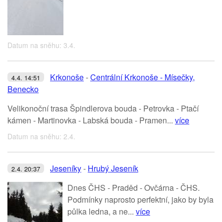
Datum na sněhu: 3.4.
Krkonoše
-
Centrální Krkonoše - Mísečky,
4.4. 14:51
Benecko
Velikonoční trasa Špindlerova bouda - Petrovka - Ptačí
kámen - Martinovka - Labská bouda - Pramen...
více
Datum na sněhu: 2.4.
Jeseníky
-
Hrubý Jeseník
2.4. 20:37
Dnes ČHS - Praděd - Ovčárna - ČHS.
Podmínky naprosto perfektní, jako by byla
půlka ledna, a ne...
více