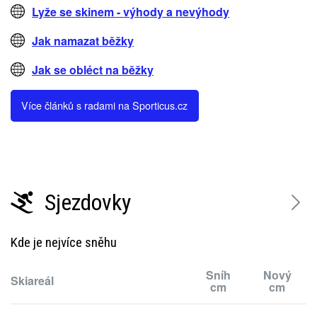
Lyže se skinem - výhody a nevýhody
Jak namazat běžky
Jak se obléct na běžky
Více článků s radami na Sporticus.cz
Sjezdovky
Kde je nejvíce sněhu
Sníh
Nový
Skiareál
cm
cm