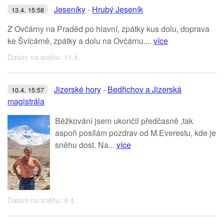
Jeseníky
-
Hrubý Jeseník
13.4. 15:58
Z Ovčárny na Praděd po hlavní, zpátky kus dolu, doprava
ke Švícárně, zpátky a dolu na Ovčárnu....
více
Datum na sněhu: 11.4.
Jizerské hory
-
Bedřichov a Jizerská
10.4. 15:57
magistrála
Běžkování jsem ukončil předčasně ,tak
aspoň posílám pozdrav od M.Everestu, kde je
sněhu dost. Na...
více
Datum na sněhu: 9.4.