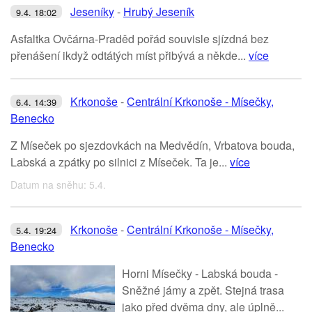
Jeseníky
-
Hrubý Jeseník
9.4. 18:02
Asfaltka Ovčárna-Praděd pořád souvisle sjízdná bez
přenášení ikdyž odtátých míst přibývá a někde...
více
Krkonoše
-
Centrální Krkonoše - Mísečky,
6.4. 14:39
Benecko
Z Míseček po sjezdovkách na Medvědín, Vrbatova bouda,
Labská a zpátky po silnici z Míseček. Ta je...
více
Datum na sněhu: 5.4.
Krkonoše
-
Centrální Krkonoše - Mísečky,
5.4. 19:24
Benecko
Horni Mísečky - Labská bouda -
Sněžné jámy a zpět. Stejná trasa
jako před dvěma dny, ale úplně...