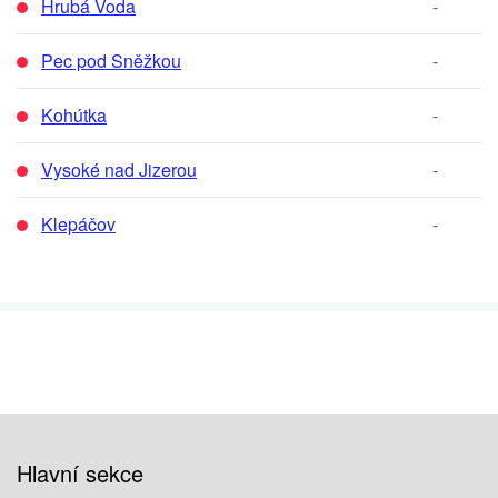
Hrubá Voda
-
Pec pod Sněžkou
-
Kohútka
-
Vysoké nad Jizerou
-
Klepáčov
-
Hlavní sekce