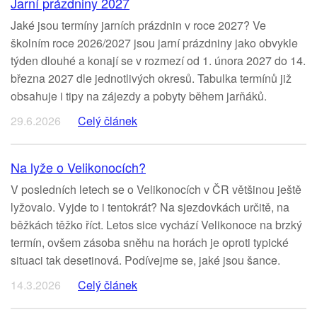
Jarní prázdniny 2027
Jaké jsou termíny jarních prázdnin v roce 2027? Ve
školním roce 2026/2027 jsou jarní prázdniny jako obvykle
týden dlouhé a konají se v rozmezí od 1. února 2027 do 14.
března 2027 dle jednotlivých okresů. Tabulka termínů již
obsahuje i tipy na zájezdy a pobyty během jarňáků.
29.6.2026
Celý článek
Na lyže o Velikonocích?
V posledních letech se o Velikonocích v ČR většinou ještě
lyžovalo. Vyjde to i tentokrát? Na sjezdovkách určitě, na
běžkách těžko říct. Letos sice vychází Velikonoce na brzký
termín, ovšem zásoba sněhu na horách je oproti typické
situaci tak desetinová. Podívejme se, jaké jsou šance.
14.3.2026
Celý článek