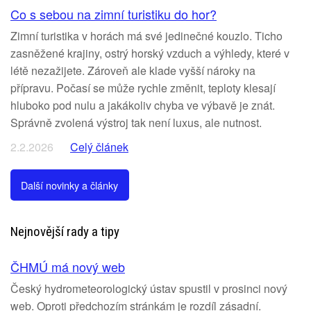
Co s sebou na zimní turistiku do hor?
Zimní turistika v horách má své jedinečné kouzlo. Ticho
zasněžené krajiny, ostrý horský vzduch a výhledy, které v
létě nezažijete. Zároveň ale klade vyšší nároky na
přípravu. Počasí se může rychle změnit, teploty klesají
hluboko pod nulu a jakákoliv chyba ve výbavě je znát.
Správně zvolená výstroj tak není luxus, ale nutnost.
2.2.2026
Celý článek
Další novinky a články
Nejnovější rady a tipy
ČHMÚ má nový web
Český hydrometeorologický ústav spustil v prosinci nový
web. Oproti předchozím stránkám je rozdíl zásadní.