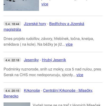
více
Jizerské hory
-
Bedřichov a Jizerská
5.4. 18:44
magistrála
Dnes projeto rudolfov, závory, hřebínek, točna, kneipa,
smědava ( na kole). Na běžky je již...
více
Jeseníky
-
Hrubý Jeseník
4.4. 22:18
Podminky ruznorode, snih uz mokry, cca 5 nad nulou, pres
Serak na CHS moc nedoporucuju, sjezdy...
více
Krkonoše
-
Centrální Krkonoše - Mísečky,
4.4. 20:15
Benecko
Vydali jsme se na trať z Horních Míseček