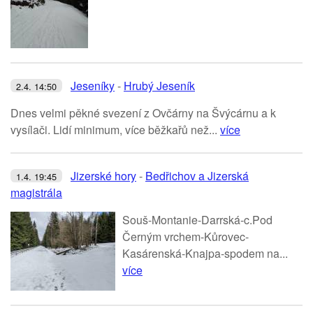
Jeseníky
-
Hrubý Jeseník
2.4. 14:50
Dnes velmi pěkné svezení z Ovčárny na Švýcárnu a k
vysílači. Lidí minimum, více běžkařů než...
více
Jizerské hory
-
Bedřichov a Jizerská
1.4. 19:45
magistrála
Souš-Montanie-Darrská-c.Pod
Černým vrchem-Kůrovec-
Kasárenská-Knajpa-spodem na...
více