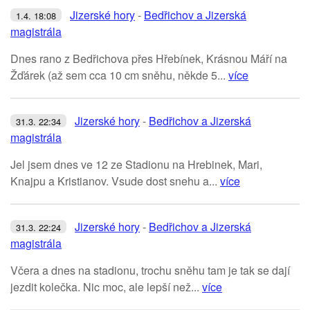
Jizerské hory
-
Bedřichov a Jizerská
1.4. 18:08
magistrála
Dnes rano z Bedřichova přes Hřebínek, Krásnou Máří na
Žďárek (až sem cca 10 cm sněhu, někde 5...
více
Jizerské hory
-
Bedřichov a Jizerská
31.3. 22:34
magistrála
Jel jsem dnes ve 12 ze Stadionu na Hrebinek, Mari,
Knajpu a Kristianov. Vsude dost snehu a...
více
Jizerské hory
-
Bedřichov a Jizerská
31.3. 22:24
magistrála
Včera a dnes na stadionu, trochu sněhu tam je tak se dají
jezdit kolečka. Nic moc, ale lepší než...
více