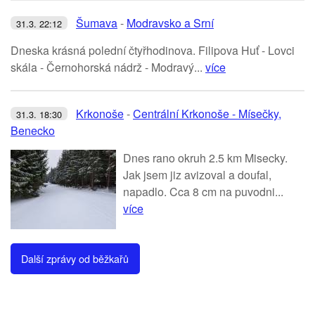
Šumava
-
Modravsko a Srní
31.3. 22:12
Dneska krásná polední čtyřhodinova. Filipova Huť - Lovci
skála - Černohorská nádrž - Modravý...
více
Krkonoše
-
Centrální Krkonoše - Mísečky,
31.3. 18:30
Benecko
Dnes rano okruh 2.5 km Misecky.
Jak jsem jiz avizoval a doufal,
napadlo. Cca 8 cm na puvodni...
více
Další zprávy od běžkařů