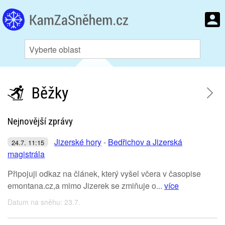
Běžky
Nejnovější zprávy
Jizerské hory
-
Bedřichov a Jizerská
24.7. 11:15
magistrála
Připojuji odkaz na článek, který vyšel včera v časopise
emontana.cz,a mimo Jizerek se zmiňuje o...
více
Datum na sněhu: 23.7.