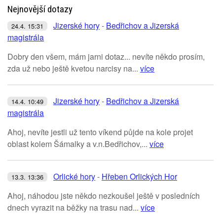
Nejnovější dotazy
Jizerské hory
-
Bedřichov a Jizerská
24.4. 15:31
magistrála
Dobry den všem, mám jarni dotaz... nevíte někdo prosím,
zda už nebo ještě kvetou narcisy na...
více
Jizerské hory
-
Bedřichov a Jizerská
14.4. 10:49
magistrála
Ahoj, nevíte jestli už tento víkend půjde na kole projet
oblast kolem Šámalky a v.n.Bedřichov,...
více
Orlické hory
-
Hřeben Orlických Hor
13.3. 13:36
Ahoj, náhodou jste někdo nezkoušel ještě v posledních
dnech vyrazit na běžky na trasu nad...
více