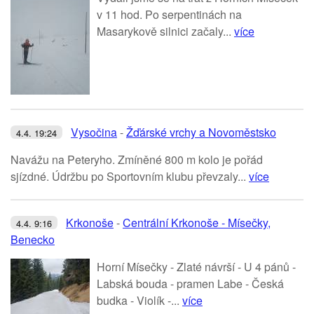
v 11 hod. Po serpentinách na
Masarykově silnici začaly...
více
Vysočina
-
Žďárské vrchy a Novoměstsko
4.4. 19:24
Navážu na Peteryho. Zmíněné 800 m kolo je pořád
sjízdné. Údržbu po Sportovním klubu převzaly...
více
Krkonoše
-
Centrální Krkonoše - Mísečky,
4.4. 9:16
Benecko
Horní Mísečky - Zlaté návrší - U 4 pánů -
Labská bouda - pramen Labe - Česká
budka - Violík -...
více