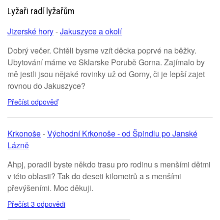
Lyžaři radí lyžařům
Jizerské hory
-
Jakuszyce a okolí
Dobrý večer. Chtěli bysme vzít děcka poprvé na běžky.
Ubytování máme ve Sklarske Porubě Gorna. Zajímalo by
mě jestli jsou nějaké rovinky už od Gorny, či je lepší zajet
rovnou do Jakuszyce?
Přečíst odpověď
Krkonoše
-
Východní Krkonoše - od Špindlu po Janské
Lázně
Ahpj, poradil byste někdo trasu pro rodinu s menšími dětmi
v této oblasti? Tak do deseti kilometrů a s menšími
převýšeními. Moc děkuji.
Přečíst 3 odpovědi