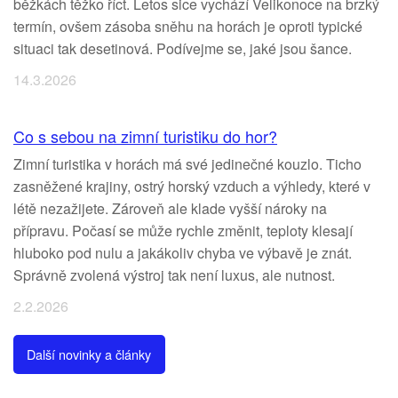
běžkách těžko říct. Letos sice vychází Velikonoce na brzký
termín, ovšem zásoba sněhu na horách je oproti typické
situaci tak desetinová. Podívejme se, jaké jsou šance.
14.3.2026
Co s sebou na zimní turistiku do hor?
Zimní turistika v horách má své jedinečné kouzlo. Ticho
zasněžené krajiny, ostrý horský vzduch a výhledy, které v
létě nezažijete. Zároveň ale klade vyšší nároky na
přípravu. Počasí se může rychle změnit, teploty klesají
hluboko pod nulu a jakákoliv chyba ve výbavě je znát.
Správně zvolená výstroj tak není luxus, ale nutnost.
2.2.2026
Další novinky a články