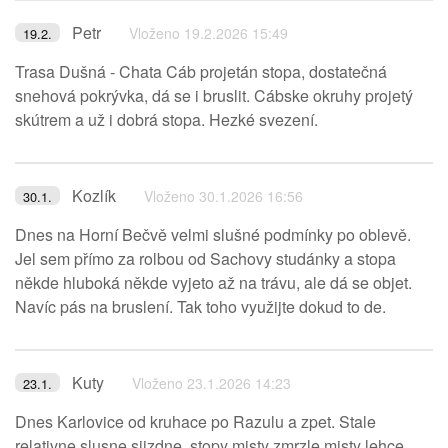
Petr
Vloženo 19.2.2026 15:49
19.2.
Trasa Dušná - Chata Cáb projetán stopa, dostatečná
snehová pokrývka, dá se i bruslit. Cábske okruhy projetý
skútrem a už i dobrá stopa. Hezké svezení.
Kozlík
Vloženo 30.1.2026 16:56
30.1.
Dnes na Horní Bečvě velmi slušné podmínky po oblevě.
Jel sem přímo za rolbou od Sachovy studánky a stopa
někde hluboká někde vyjeto až na trávu, ale dá se objet.
Navíc pás na bruslení. Tak toho využijte dokud to de.
Kuty
Vloženo 23.1.2026 14:23
23.1.
Dnes Karlovice od kruhace po Razulu a zpet. Stale
relativne slusne sjizdne, stopy misty zmrzle misty lehce