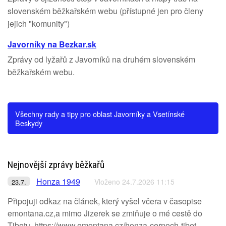
slovenském běžkařském webu (přístupné jen pro členy
jejich "komunity")
Javorníky na Bezkar.sk
Zprávy od lyžařů z Javorníků na druhém slovenském
běžkařském webu.
Všechny rady a tipy pro oblast Javorníky a Vsetínské
Beskydy
Nejnovější zprávy běžkařů
Honza 1949
Vloženo 24.7.2026 11:15
23.7.
Připojuji odkaz na článek, který vyšel včera v časopise
emontana.cz,a mimo Jizerek se zmiňuje o mé cestě do
Tibetu. https://www.emontana.cz/honza-cernoch-tibet-