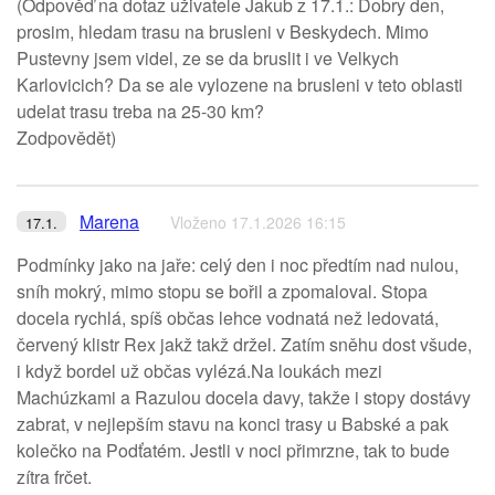
(Odpověď na dotaz uživatele Jakub z 17.1.: Dobry den,
prosim, hledam trasu na brusleni v Beskydech. Mimo
Pustevny jsem videl, ze se da bruslit i ve Velkych
Karlovicich? Da se ale vylozene na brusleni v teto oblasti
udelat trasu treba na 25-30 km?
Zodpovědět)
Marena
Vloženo 17.1.2026 16:15
17.1.
Podmínky jako na jaře: celý den i noc předtím nad nulou,
sníh mokrý, mimo stopu se bořil a zpomaloval. Stopa
docela rychlá, spíš občas lehce vodnatá než ledovatá,
červený klistr Rex jakž takž držel. Zatím sněhu dost všude,
i když bordel už občas vylézá.Na loukách mezi
Machúzkami a Razulou docela davy, takže i stopy dostávy
zabrat, v nejlepším stavu na konci trasy u Babské a pak
kolečko na Podťatém. Jestli v noci přimrzne, tak to bude
zítra frčet.