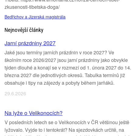
zkusenosti-tibetska-doga/
Bedřichov a Jizerská magistrála
Nejnovější články
Jarní prázdniny 2027
Jaké jsou termíny jarních prázdnin v roce 2027? Ve
školním roce 2026/2027 jsou jarní prázdniny jako obvykle
týden dlouhé a konají se v rozmezí od 1. února 2027 do 14.
března 2027 dle jednotlivých okresů. Tabulka termínů již
obsahuje i tipy na zájezdy a pobyty během jarňáků.
29.6.2026
Na lyže o Velikonocích?
V posledních letech se o Velikonocích v ČR většinou ještě
lyžovalo. Vyjde to i tentokrát? Na sjezdovkách určitě, na