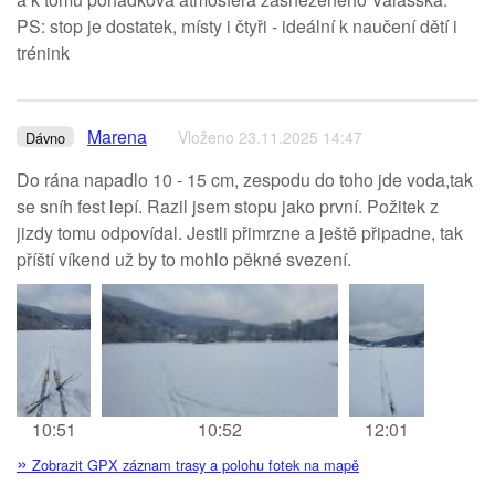
PS: stop je dostatek, místy i čtyři - ideální k naučení dětí i
trénink
Marena
Vloženo 23.11.2025 14:47
Dávno
Do rána napadlo 10 - 15 cm, zespodu do toho jde voda,tak
se sníh fest lepí. Razil jsem stopu jako první. Požitek z
jizdy tomu odpovídal. Jestli přimrzne a ještě připadne, tak
příští víkend už by to mohlo pěkné svezení.
10:51
10:52
12:01
»
Zobrazit GPX záznam trasy a polohu fotek na mapě