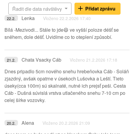
Přidat zprávu
Řadit dle data návštěvy
Lenka
Vloženo 22.2.2026 17:40
22.2.
Bílá -Mezivodi... Stále to jde😄 ve vyšší poloze déšť se
sněhem, dole déšť. Uvidíme co to oteplení způsobí.
Chata Vsacky Cáb
Vloženo 21.2.2026 17:18
21.2.
Dnes pripadlo 5cm nového snehu hrebeňovka Cáb - Soláň
zjazdný, avšak opatrne v úsekoch Lušovka a Leští. Tieto
úseky(cca 100m) sú skalnaté, nutné ich prejsť peši. Cesta
Cáb - Dušná súvislá vrstva utlačeného snehu 7-10 cm po
celej šírke vozovky.
Alena
Vloženo 20.2.2026 21:09
20.2.