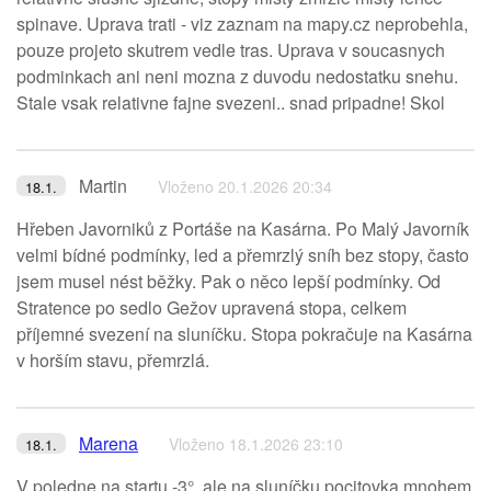
spinave. Uprava trati - viz zaznam na mapy.cz neprobehla,
pouze projeto skutrem vedle tras. Uprava v soucasnych
podminkach ani neni mozna z duvodu nedostatku snehu.
Stale vsak relativne fajne svezeni.. snad pripadne! Skol
Martin
Vloženo 20.1.2026 20:34
18.1.
Hřeben Javorniků z Portáše na Kasárna. Po Malý Javorník
velmi bídné podmínky, led a přemrzlý sníh bez stopy, často
jsem musel nést běžky. Pak o něco lepší podmínky. Od
Stratence po sedlo Gežov upravená stopa, celkem
příjemné svezení na sluníčku. Stopa pokračuje na Kasárna
v horším stavu, přemrzlá.
Marena
Vloženo 18.1.2026 23:10
18.1.
V poledne na startu -3°, ale na sluníčku pocitovka mnohem