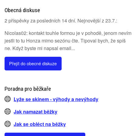
Obecná diskuse
2 příspěvky za posledních 14 dní. Nejnovější z 23.7.:
Nicolas02: kontakt touhle formou je v pohodě, jenom nevím
jestli to tu Honza mimo sezónu čte. Tipoval bych, že spíš
ne. Když byste mi napsal email...
Přejít do obecné diskuze
Poradna pro běžkaře
Lyže se skinem - výhody a nevýhody
Jak namazat běžky
Jak se obléct na běžky