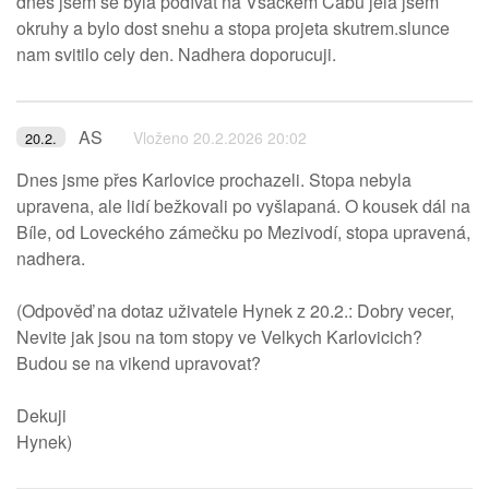
dnes jsem se byla podívat na Vsackem Cabu jela jsem
okruhy a bylo dost snehu a stopa projeta skutrem.slunce
nam svitilo cely den. Nadhera doporucuji.
AS
Vloženo 20.2.2026 20:02
20.2.
Dnes jsme přes Karlovice prochazeli. Stopa nebyla
upravena, ale lidí bežkovali po vyšlapaná. O kousek dál na
Bíle, od Loveckého zámečku po Mezivodí, stopa upravená,
nadhera.
(Odpověď na dotaz uživatele Hynek z 20.2.: Dobry vecer,
Nevite jak jsou na tom stopy ve Velkych Karlovicich?
Budou se na vikend upravovat?
Dekuji
Hynek)