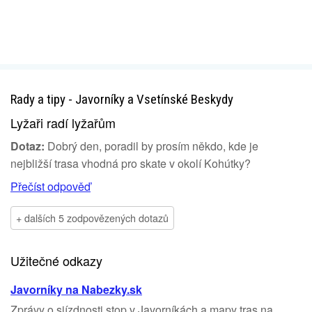
Rady a tipy - Javorníky a Vsetínské Beskydy
Lyžaři radí lyžařům
Dotaz:
Dobrý den, poradil by prosím někdo, kde je
nejbližší trasa vhodná pro skate v okolí Kohútky?
Přečíst odpověď
+ dalších 5 zodpovězených dotazů
Užitečné odkazy
Javorníky na Nabezky.sk
Zprávy o sjízdnosti stop v Javorníkách a mapy tras na