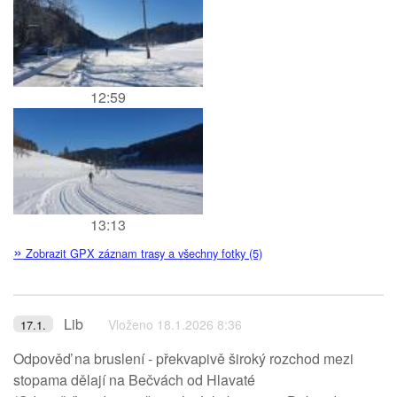
12:59
13:13
»
Zobrazit GPX záznam trasy a všechny fotky (5)
Lib
Vloženo 18.1.2026 8:36
17.1.
Odpověď na bruslení - překvapivě široký rozchod mezi
stopama dělají na Bečvách od Hlavaté