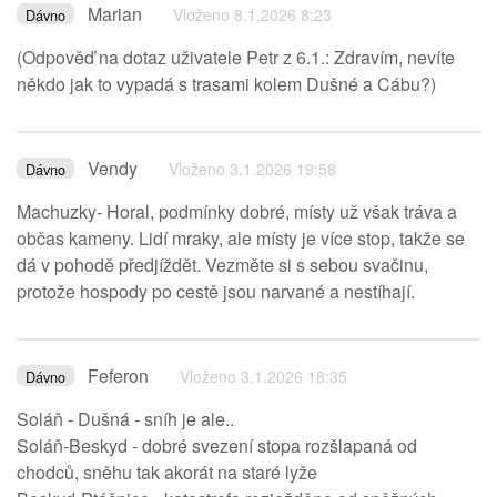
Marian
Vloženo 8.1.2026 8:23
Dávno
(Odpověď na dotaz uživatele Petr z 6.1.: Zdravím, nevíte
někdo jak to vypadá s trasami kolem Dušné a Cábu?)
Vendy
Vloženo 3.1.2026 19:58
Dávno
Machuzky- Horal, podmínky dobré, místy už však tráva a
občas kameny. Lidí mraky, ale místy je více stop, takže se
dá v pohodě předjíždět. Vezměte si s sebou svačinu,
protože hospody po cestě jsou narvané a nestíhají.
Feferon
Vloženo 3.1.2026 18:35
Dávno
Soláň - Dušná - sníh je ale..
Soláň-Beskyd - dobré svezení stopa rozšlapaná od
chodců, sněhu tak akorát na staré lyže