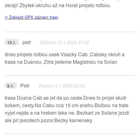
okraji! Zbytek okruhu až na Horal projeto rolbou.
»
Zobrazit GPX záznam trasy
petr
Vloženo 13.1.2026 21:02
13.1.
dnes projeto rolbou usek Vsacky Cab ,Cabsky okruh a
trasa na Dusnou. Zitra jedeme Magistralu na Solan
Petr
Vloženo 9.1.2026 20:53
9.1.
trasa Dusna Cab se jet da po ceste.Dnes to projel skutr
bokem, cesty.Na Cabu cca 15 cm snehu.Bolbou na trate
vyjet nejde a na hreben take ne. Bezkari ze Solane jezdi
ale pri jsezdech pozor.Bezky kamenaky.