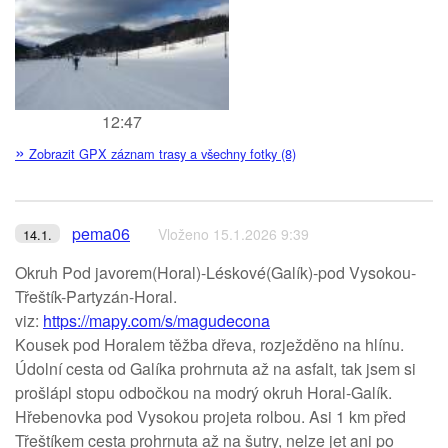
12:47
»
Zobrazit GPX záznam trasy a všechny fotky (8)
pema06
Vloženo 15.1.2026 9:39
14.1.
Okruh Pod javorem(Horal)-Léskové(Galík)-pod Vysokou-
Třeštík-Partyzán-Horal.
viz:
https://mapy.com/s/magudecona
Kousek pod Horalem těžba dřeva, rozježděno na hlínu.
Údolní cesta od Galíka prohrnuta až na asfalt, tak jsem si
prošlápl stopu odbočkou na modrý okruh Horal-Galík.
Hřebenovka pod Vysokou projeta rolbou. Asi 1 km před
Třeštíkem cesta prohrnuta až na šutry, nelze jet ani po