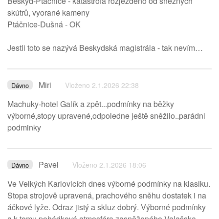
Beskyd-Ptáčnice - katastrofa rozježděno od sněžných
skútrů, vyorané kameny
Ptáčnice-Dušná - OK
Jestli toto se nazývá Beskydská magistrála - tak nevím…
Miri
Vloženo 2.1.2026 22:38
Dávno
Machuky-hotel Galík a zpět...podmínky na běžky
výborné,stopy upravené,odpoledne ještě sněžilo..parádni
podminky
Pavel
Vloženo 2.1.2026 18:06
Dávno
Ve Velkých Karlovicích dnes výborné podmínky na klasiku.
Stopa strojově upravená, prachového sněhu dostatek i na
áčkové lyže. Odraz jistý a skluz dobrý. Výborné podmínky
a k tomu pohádková atmosféra zasněženého Valašska.