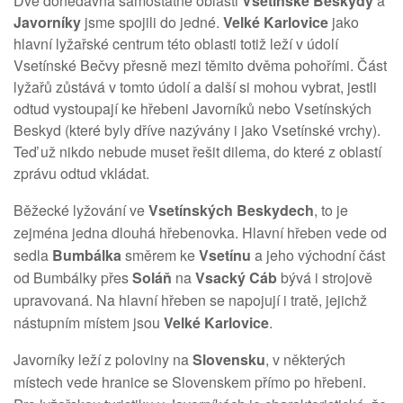
Dvě donedávna samostatné oblasti
Vsetínské Beskydy
a
Javorníky
jsme spojili do jedné.
Velké Karlovice
jako
hlavní lyžařské centrum této oblasti totiž leží v údolí
Vsetínské Bečvy přesně mezi těmito dvěma pohořími. Část
lyžařů zůstává v tomto údolí a další si mohou vybrat, jestli
odtud vystoupají ke hřebeni Javorníků nebo Vsetínských
Beskyd (které byly dříve nazývány i jako Vsetínské vrchy).
Teď už nikdo nebude muset řešit dilema, do které z oblastí
zprávu odtud vkládat.
Běžecké lyžování ve
Vsetínských Beskydech
, to je
zejména jedna dlouhá hřebenovka. Hlavní hřeben vede od
sedla
Bumbálka
směrem ke
Vsetínu
a jeho východní část
od Bumbálky přes
Soláň
na
Vsacký Cáb
bývá i strojově
upravovaná. Na hlavní hřeben se napojují i tratě, jejichž
nástupním místem jsou
Velké Karlovice
.
Javorníky leží z poloviny na
Slovensku
, v některých
místech vede hranice se Slovenskem přímo po hřebeni.