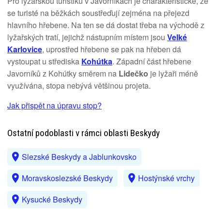
Pro lyžařskou turistiku v Javorníkách je charakteristické, že
se turisté na běžkách soustřeďují zejména na přejezd
hlavního hřebene. Na ten se dá dostat třeba na východě z
lyžařských tratí, jejichž nástupním místem jsou
Velké
Karlovice
, uprostřed hřebene se pak na hřeben dá
vystoupat u střediska
Kohútka
. Západní část hřebene
Javorníků z Kohútky směrem na
Lidečko
je lyžaři méně
využívána, stopa nebývá většinou projeta.
Jak přispět na úpravu stop?
Ostatní podoblasti v rámci oblasti Beskydy
Slezské Beskydy a Jablunkovsko
Moravskoslezské Beskydy
Hostýnské vrchy
Kysucké Beskydy