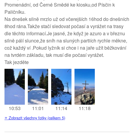
Promenádní, od Černé Smědé ke kiosku,od Písčin k
Paličníku.
Na dnešek silně mrzlo už od včerejších 16hod do dnešních
8hod rána.Takže stačí sledovat počasí a vyrážet na trasy
dle těchto informací.Je jasné, že když je azuro a v březnu
silně pálí slunce,že sníh na sluných partiích rychle měkne,
což každý ví .Pokud lyžník si chce i na jaře užít běžkování
na tvrdém základu, tak musí dle počasí vyrážet.
Tak jezděte
10:53
11:01
11:14
11:18
»
Zobrazit všechny fotky (celkem 5)