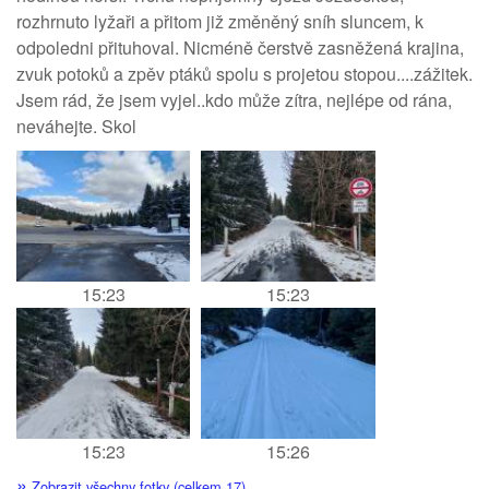
rozhrnuto lyžaři a přitom již změněný sníh sluncem, k
odpoledni přituhoval. Nicméně čerstvě zasněžená krajina,
zvuk potoků a zpěv ptáků spolu s projetou stopou....zážitek.
Jsem rád, že jsem vyjel..kdo může zítra, nejlépe od rána,
neváhejte. Skol
15:23
15:23
15:23
15:26
»
Zobrazit všechny fotky (celkem 17)