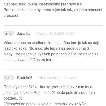
Naopak usek kolem Josefodolske prehrady a k
Prezidentske chate byl horsi a jen tak tak, ze jsem nemusel
prenaset.
Jana K.
Vloženo 31.3.2026 22:24
31.3.
Včera a dnes na stadionu, trochu sněhu tam je tak se dají
jezdit kolečka. Nic moc, ale lepší než sedět doma :)
Nebyl jste někdo ve vyšších polohách ? Stojí to někde za
to se tam vydat ? Díky za info
Radek96
Vloženo 28.3.2026 16:32
27.3.
Rád když nasněží ❄️ ..koukal jsem na fotky z min let a
jezdili jsme okolo Rozmezí běžně do poloviny dubna a
později.. 😊
(Odpověď na dotaz uživatele Lachim z 25.3.: Níže