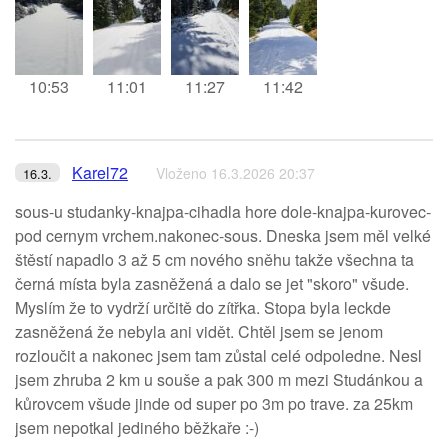
10:53
11:01
11:27
11:42
Karel72
Vloženo 16.3.2026 20:37
16.3.
sous-u studanky-knajpa-cihadla hore dole-knajpa-kurovec-
pod cernym vrchem.nakonec-sous. Dneska jsem měl velké
štěstí napadlo 3 až 5 cm nového sněhu takže všechna ta
černá místa byla zasněžená a dalo se jet "skoro" všude.
Myslím že to vydrží určitě do zítřka. Stopa byla leckde
zasněžená že nebyla ani vidět. Chtěl jsem se jenom
rozloučit a nakonec jsem tam zůstal celé odpoledne. Nesl
jsem zhruba 2 km u souše a pak 300 m mezi Studánkou a
kůrovcem všude jinde od super po 3m po trave. za 25km
jsem nepotkal jediného běžkaře :-)