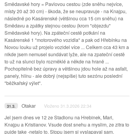
Smědavské hory = Pavlovou cestou (zde sněhu nejvíce,
místy 20 až 30 cm) - škoda, že se neupravuje - na Knajpu,
následně po Kasárenské (většinou cca 15 cm sněhu) na
Smědavu a zpátky stejnou cestou (krom "objezdu"
Smědavské hory). Na zpáteční cestě potkání na
Kasárenské 1 "motorového vozidla" a pak od Hřebínku na
Novou louku už projelo vozidel více ... Celkem cca 43 km a
nikde jsem nemusel sundávat lyže, ale na zpateční cestě
to už na slunci bylo rozměklé a někde na hraně ...
Pochopitelně bez úpravy a většinou jdou hole až na asfalt,
panely, hlínu - ale dobrý (nejspíše) tuto sezónu poslední
"běžkařský výlet".
Otakar
Vloženo 31.3.2026 22:34
31.3.
Jel jsem dnes ve 12 ze Stadionu na Hrebinek, Mari,
Knajpu a Kristianov. Vsude dost snehu a myslim, ze zitra to
pujde take -netalo to. Stopu jsem si vyslapaval sam.