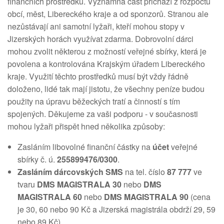
finančních prostředků. Významná část přichází z rozpočtů
obcí, měst, Libereckého kraje a od sponzorů. Stranou ale
nezůstávají ani samotní lyžaři, kteří mohou stopy v
Jizerských horách využívat zdarma. Dobrovolní dárci
mohou zvolit některou z možností veřejné sbírky, která je
povolena a kontrolována Krajským úřadem Libereckého
kraje. Využití těchto prostředků musí být vždy řádně
doloženo, lidé tak mají jistotu, že všechny peníze budou
použity na úpravu běžeckých tratí a činností s tím
spojených. Děkujeme za vaši podporu - v současnosti
mohou lyžaři přispět hned několika způsoby:
Zasláním libovolné finanční částky na
účet
veřejné
sbírky č. ú.
255899476/0300
.
Zasláním dárcovských SMS
na tel. číslo
87 777
ve
tvaru
DMS MAGISTRALA 30
nebo
DMS
MAGISTRALA 60
nebo
DMS MAGISTRALA 90
(cena
je 30, 60 nebo 90 Kč a Jizerská magistrála obdrží 29, 59
nebo 89 Kč).