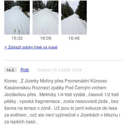
15:32
16:09
16:46
»
Zobrazit polohy fotek na mapě
Rob
Vloženo 16.3.2026 15:54
14.3.
Konec . Z Jizerky Mořiny přes Promenádní Kůrovec
Kasárenskou Rozmezí zpátky Pod Černým vrchem
Jezdeckou přes . Metricky 1/4 trati vytátá , časově 1/2 trati
pěšky , vysoká fragmentace , zcela nesouvislá jízda , bez
šance na tempo v zóně . Už jsou to jarní exkurze do lesa
za sněhem , což ale není vyjímečné v Jizerkách v březnu i
za lepších časů .