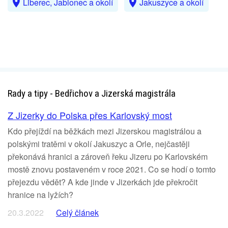
Liberec, Jablonec a okolí
Jakuszyce a okolí
Rady a tipy - Bedřichov a Jizerská magistrála
Z Jizerky do Polska přes Karlovský most
Kdo přejíždí na běžkách mezi Jizerskou magistrálou a
polskými tratěmi v okolí Jakuszyc a Orle, nejčastěji
překonává hranici a zároveň řeku Jizeru po Karlovském
mostě znovu postaveném v roce 2021. Co se hodí o tomto
přejezdu vědět? A kde jinde v Jizerkách jde překročit
hranice na lyžích?
20.3.2022
Celý článek