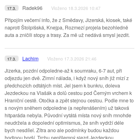
Radek96
Vloženo 18.3.2026 10:47
17.3.
Připojím večerní info, že z Smědavy, Jizerská, kiosek, také
naproti Štolpišská, Knejpa, Rozmezí projela bezohledně
auta a zničili stopy a trasy. Za mě už nedává smysl jezdit.
Lachim
Vloženo 17.3.2026 21:46
17.3.
Jizerka, pozdní odpoledne-až k soumraku, 6-7 aut, při
odjezdu jen dvě. Zimní nálada, i když nový sníh již mizí z
předchozích odtátých míst. Jel jsem k bunkru, doleva
Jezdeckou na Vlašák a dolů cestou pod Černým vrchem k
Hraniční cestě. Otočka a zpět stejnou cestou. Podle mne to
s novým sněhem odpoledne (a nepřenášením) už taková
hitparáda nebyla. Původní vytátá místa nový sníh mnohde
neudržela a dopolední optimismus, že sníh vydrží déle
bych nesdílel. Zítra ano ale podmínky budou každou
hodinou horší. Trchu nepříjemný sjezd Jezdeckou,