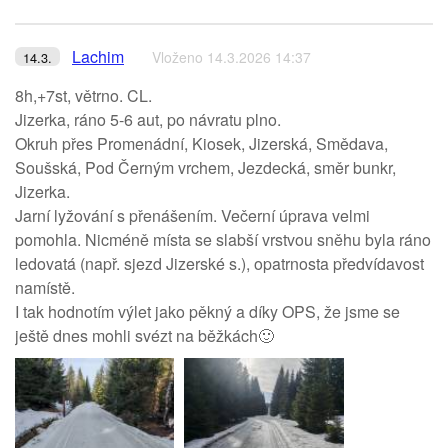
Lachim
Vloženo 14.3.2026 14:37
14.3.
8h,+7st, větrno. CL.
Jizerka, ráno 5-6 aut, po návratu plno.
Okruh přes Promenádní, Kiosek, Jizerská, Smědava,
Soušská, Pod Černým vrchem, Jezdecká, směr bunkr,
Jizerka.
Jarní lyžování s přenášením. Večerní úprava velmi
pomohla. Nicméně místa se slabší vrstvou sněhu byla ráno
ledovatá (např. sjezd Jizerské s.), opatrnosta předvídavost
namístě.
I tak hodnotím výlet jako pěkný a díky OPS, že jsme se
ještě dnes mohli svézt na běžkách🙂