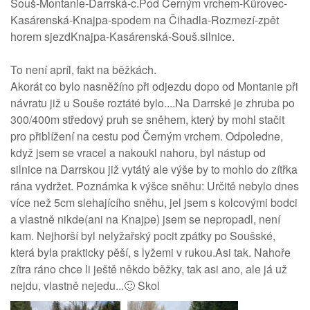
Souš-Montanie-Darrská-c.Pod Černým vrchem-Kůrovec-
Kasárenská-Knajpa-spodem na Čihadla-Rozmezí-zpět
horem sjezdKnajpa-Kasárenská-Souš.silnice.
To není apríl, fakt na běžkách.
Akorát co bylo nasněžíno při odjezdu dopo od Montanie při
návratu již u Souše roztáté bylo....Na Darrské je zhruba po
300/400m středový pruh se sněhem, který by mohl stačit
pro přiblížení na cestu pod Černým vrchem. Odpoledne,
když jsem se vracel a nakoukl nahoru, byl nástup od
silnice na Darrskou již vytátý ale výše by to mohlo do zítřka
rána vydržet. Poznámka k výšce sněhu: Určitě nebylo dnes
více než 5cm slehajícího sněhu, jel jsem s kolcovými bodci
a vlastně nikde(ani na Knajpe) jsem se nepropadl, není
kam. Nejhorší byl nelyžařský pocit zpátky po Soušské,
která byla prakticky pěší, s lyžemi v rukou.Asi tak. Nahoře
zítra ráno chce li ještě někdo běžky, tak asi ano, ale já už
nejdu, vlastně nejedu...🙂 Skol