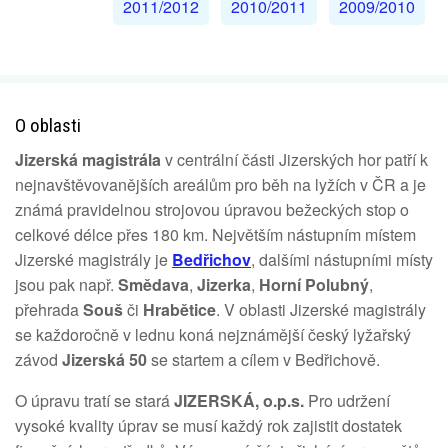
2011/2012
2010/2011
2009/2010
O oblasti
Jizerská magistrála
v centrální části Jizerských hor patří k
nejnavštěvovanějších areálům pro běh na lyžích v ČR a je
známá pravidelnou strojovou úpravou bežeckých stop o
celkové délce přes 180 km. Největším nástupním místem
Jizerské magistrály je
Bedřichov
, dalšími nástupními místy
jsou pak např.
Smědava
,
Jizerka
,
Horní Polubný
,
přehrada
Souš
či
Hrabětice
. V oblasti Jizerské magistrály
se každoročně v lednu koná nejznámější český lyžařský
závod
Jizerská 50
se startem a cílem v Bedřichově.
O úpravu tratí se stará
JIZERSKÁ, o.p.s.
Pro udržení
vysoké kvality úprav se musí každý rok zajistit dostatek