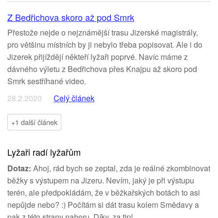
Z Bedřichova skoro až pod Smrk
Přestože nejde o nejznámější trasu Jizerské magistrály,
pro většinu místních by ji nebylo třeba popisovat. Ale i do
Jizerek přijíždějí někteří lyžaři poprvé. Navíc máme z
dávného výletu z Bedřichova přes Knajpu až skoro pod
Smrk sestříhané video.
28.2.2020
Celý článek
+1 další článek
Lyžaři radí lyžařům
Dotaz:
Ahoj, rád bych se zeptal, zda je reálné zkombinovat
běžky s výstupem na Jizeru. Nevím, jaký je při výstupu
terén, ale předpokládám, že v běžkařských botách to asi
nepůjde nebo? :) Počítám si dát trasu kolem Smědavy a
pak z této strany nahoru. Díky, za tip!