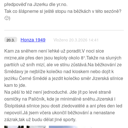
předpověď na Jizerku dle yr.no.
Tak co šlápneme si ještě stopu na běžkách v této sezóně?
🙂)
Honza 1949
Vloženo 20.3.2026 14:41
20.3.
Kam za sněhem není lehké už poradit.V noci sice
mrzne,ale přes den jsou teploty okolo 8°.Takže na sluných
partiích už sníh mizí, ale ve stínu zůstává.Na běžkování ze
Smědavy je nejblíže kolečko nad kioskem nebo dojít k
jezírku Černé Smědé a jezdit kolečko směr Jizerská silnice
kam to jde.
Na pěší to též není jednoduché. Jde jít po levé straně
osmičky na Paličník, kde je minimálně sněhu.Jizerská i
Štolpišská silnice jsou dosti zledovatělé a ani přes den led
nepovolí.Já jsem včera ukončil běžkování a nenastane
zázrak,tak už budu dělat jiné sporty.