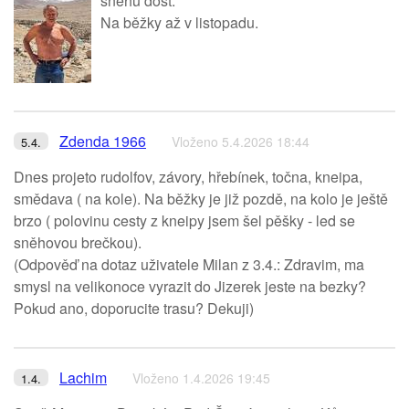
sněhu dost.
Na běžky až v listopadu.
Zdenda 1966
Vloženo 5.4.2026 18:44
5.4.
Dnes projeto rudolfov, závory, hřebínek, točna, kneipa,
smědava ( na kole). Na běžky je již pozdě, na kolo je ještě
brzo ( polovinu cesty z kneipy jsem šel pěšky - led se
sněhovou brečkou).
(Odpověď na dotaz uživatele Milan z 3.4.: Zdravim, ma
smysl na velikonoce vyrazit do Jizerek jeste na bezky?
Pokud ano, doporucite trasu? Dekuji)
Lachim
Vloženo 1.4.2026 19:45
1.4.