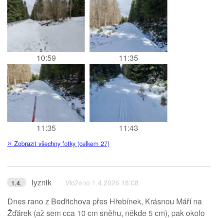
10:59
11:35
11:35
11:43
»
Zobrazit všechny fotky (celkem 27)
lyznik
Vloženo 1.4.2026 18:08
1.4.
Dnes rano z Bedřichova přes Hřebínek, Krásnou Máří na
Žďárek (až sem cca 10 cm sněhu, někde 5 cm), pak okolo