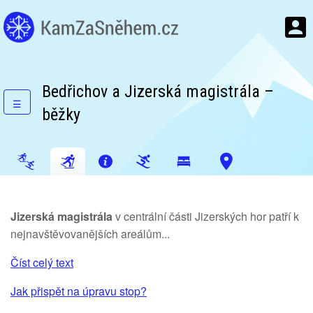
Bedřichov a Jizerská magistrála –
☰
běžky
Jizerská magistrála
v centrální části Jizerských hor patří k
nejnavštěvovanějších areálům...
Číst celý text
Jak přispět na úpravu stop?