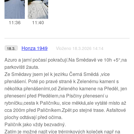
11:36
11:40
Honza 1949
Vloženo 18.3.2026 14:14
18.3.
Azuro a jarní počasí pokračují.Na Smědavě ve 10h +5°,na
parkovišti 2auta.
Ze Smědavy jsem jel k jezírku Černá Smědá ,více
přenášení. Poté po pravé straně k Zelenému kameni s
několika přenášeními,od Zeleného kamene na Předěl, jen
přenesení před Předělem,na Písčiny přenesení u
rybníčku,cesta k Paličníku, sice měkká,ale vytáté místo až
cca 200m před Paličníkem.Zpět po stejné trase. Asfaltové
plochy odtávají před očima.
Paličník jako vždy bezvadný.
Zatím je možné najít více tréninkových koleček např na