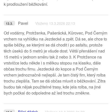
k prodloužení běžkování.
Pavel
Vloženo 13.3.2026 22:13
13.3.
Od vodárny, Protrženka, Pašerácká, Kůrovec, Pod Černým
vrchem na vyhlídku na Jezdecké a zpět. Dá se, ale chce to
spíše běžky, se kterými se dá chodit i po asfaltu, protože
těch úseků do 5 metrů je všude dost. Větší přenášení nad
15 metrů v jednom směru tak 2 nebo 3. K Protržence na
vrstvičce ledu někde i s mělkou stopou na klasiku, dále
občas trochu firnu. Jezdecká do kopce a Pod Černým
vrchem jednoznačně nejlepší. Je tam čistý firn, který rolba
trochu zlepšila. Tam se dá občas mluvit o běžkování. Zítra
budou tak nějak použitelné trasy, kde jela rolba, na jiné
bych počkal do odpoledne až led trochu změkne.
Bílej dědek