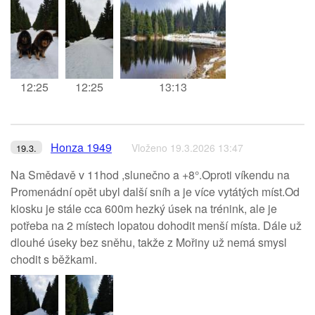
12:25
12:25
13:13
Honza 1949
Vloženo 19.3.2026 13:47
19.3.
Na Smědavě v 11hod ,slunečno a +8°.Oproti víkendu na
Promenádní opět ubyl další sníh a je více vytátých míst.Od
kiosku je stále cca 600m hezký úsek na trénink, ale je
potřeba na 2 místech lopatou dohodit menší místa. Dále už
dlouhé úseky bez sněhu, takže z Mořiny už nemá smysl
chodit s běžkami.