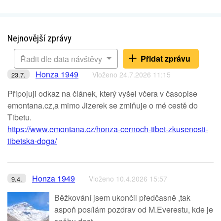
Nejnovější zprávy
Přidat zprávu
Řadit dle data návštěvy
Honza 1949
Vloženo 24.7.2026 11:15
23.7.
Připojuji odkaz na článek, který vyšel včera v časopise
emontana.cz,a mimo Jizerek se zmiňuje o mé cestě do
Tibetu.
https://www.emontana.cz/honza-cernoch-tibet-zkusenosti-
tibetska-doga/
Honza 1949
Vloženo 10.4.2026 15:57
9.4.
Běžkování jsem ukončil předčasně ,tak
aspoň posílám pozdrav od M.Everestu, kde je