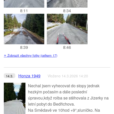
8:11
8:34
8:39
8:46
»
Zobrazit všechny fotky (celkem 17)
Honza 1949
Vloženo 14.3.2026 14:20
14.3.
Nechal jsem vyhecovat do stopy jednak
hezkým počasím a dále poslední
úpravou,když rolba se stěhovala z Jizerky na
letní pobyt do Bedřichova.
Na Smědavě ve 10hod +9°,sluníčko. Na