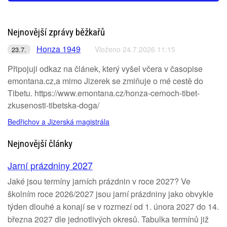
Nejnovější zprávy běžkařů
Honza 1949
Vloženo 24.7.2026 11:15
23.7.
Připojuji odkaz na článek, který vyšel včera v časopise
emontana.cz,a mimo Jizerek se zmiňuje o mé cestě do
Tibetu. https://www.emontana.cz/honza-cernoch-tibet-
zkusenosti-tibetska-doga/
Bedřichov a Jizerská magistrála
Nejnovější články
Jarní prázdniny 2027
Jaké jsou termíny jarních prázdnin v roce 2027? Ve
školním roce 2026/2027 jsou jarní prázdniny jako obvykle
týden dlouhé a konají se v rozmezí od 1. února 2027 do 14.
března 2027 dle jednotlivých okresů. Tabulka termínů již