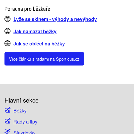
Poradna pro běžkaře
Lyže se skinem - výhody a nevýhody
Jak namazat běžky
Jak se obléct na běžky
Více článků s radami na Sporticus.cz
Hlavní sekce
Běžky
Rady a tipy
Sjezdovky