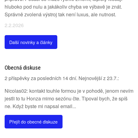
hluboko pod nulu a jakákoliv chyba ve výbavě je znát.
Správně zvolená výstroj tak není luxus, ale nutnost.
2.2.2026
Další novinky a články
Obecná diskuse
2 příspěvky za posledních 14 dní. Nejnovější z 23.7.:
Nicolas02: kontakt touhle formou je v pohodě, jenom nevím
jestli to tu Honza mimo sezónu čte. Tipoval bych, že spíš
ne. Když byste mi napsal email...
Přejít do obecné diskuze