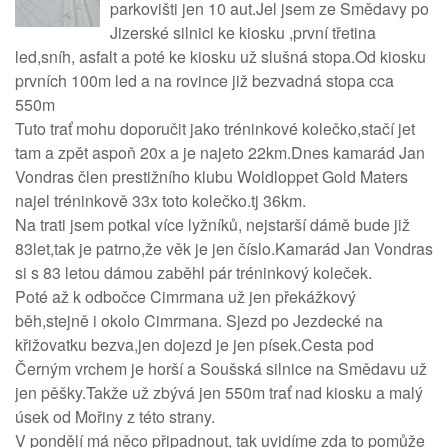
parkovišti jen 10 aut.Jel jsem ze Smědavy po
Jizerské silnici ke kiosku ,první třetina
led,sníh, asfalt a poté ke kiosku už slušná stopa.Od kiosku
prvních 100m led a na rovince již bezvadná stopa cca
550m
Tuto trať mohu doporučit jako tréninkové kolečko,stačí jet
tam a zpět aspoň 20x a je najeto 22km.Dnes kamarád Jan
Vondras člen prestižního klubu Woldloppet Gold Maters
najel tréninkově 33x toto kolečko.tj 36km.
Na trati jsem potkal více lyžníků, nejstarší dámě bude již
83let,tak je patrno,že věk je jen číslo.Kamarád Jan Vondras
si s 83 letou dámou zaběhl pár tréninkový koleček.
Poté až k odbočce Cimrmana už jen překážkový
běh,stejně i okolo Cimrmana. Sjezd po Jezdecké na
křižovatku bezva,jen dojezd je jen písek.Cesta pod
Černým vrchem je horší a Soušská silnice na Smědavu už
jen pěšky.Takže už zbývá jen 550m trať nad kiosku a malý
úsek od Mořiny z této strany.
V pondělí má něco připadnout, tak uvidíme zda to pomůže