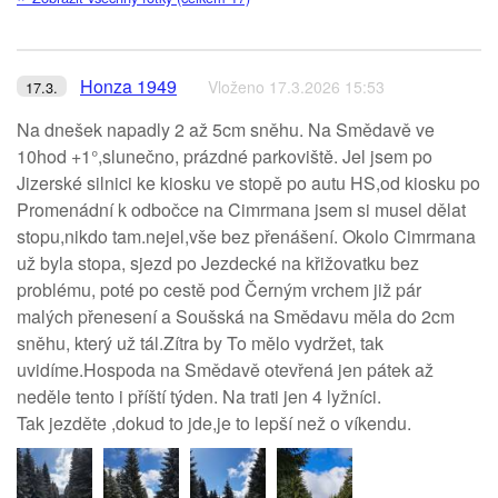
Honza 1949
Vloženo 17.3.2026 15:53
17.3.
Na dnešek napadly 2 až 5cm sněhu. Na Smědavě ve
10hod +1°,slunečno, prázdné parkoviště. Jel jsem po
Jizerské silnici ke kiosku ve stopě po autu HS,od kiosku po
Promenádní k odbočce na Cimrmana jsem si musel dělat
stopu,nikdo tam.nejel,vše bez přenášení. Okolo Cimrmana
už byla stopa, sjezd po Jezdecké na křižovatku bez
problému, poté po cestě pod Černým vrchem již pár
malých přenesení a Soušská na Smědavu měla do 2cm
sněhu, který už tál.Zítra by To mělo vydržet, tak
uvidíme.Hospoda na Smědavě otevřená jen pátek až
neděle tento i příští týden. Na trati jen 4 lyžníci.
Tak jezděte ,dokud to jde,je to lepší než o víkendu.