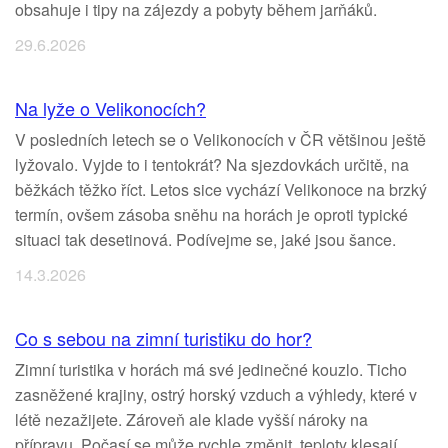
obsahuje i tipy na zájezdy a pobyty během jarňáků.
29.6.2026
Na lyže o Velikonocích?
V posledních letech se o Velikonocích v ČR většinou ještě
lyžovalo. Vyjde to i tentokrát? Na sjezdovkách určitě, na
běžkách těžko říct. Letos sice vychází Velikonoce na brzký
termín, ovšem zásoba sněhu na horách je oproti typické
situaci tak desetinová. Podívejme se, jaké jsou šance.
14.3.2026
Co s sebou na zimní turistiku do hor?
Zimní turistika v horách má své jedinečné kouzlo. Ticho
zasněžené krajiny, ostrý horský vzduch a výhledy, které v
létě nezažijete. Zároveň ale klade vyšší nároky na
přípravu. Počasí se může rychle změnit, teploty klesají