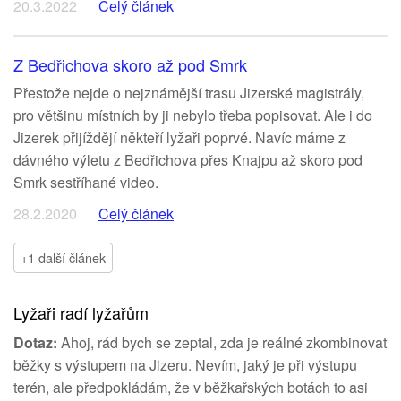
20.3.2022
Celý článek
Z Bedřichova skoro až pod Smrk
Přestože nejde o nejznámější trasu Jizerské magistrály,
pro většinu místních by ji nebylo třeba popisovat. Ale i do
Jizerek přijíždějí někteří lyžaři poprvé. Navíc máme z
dávného výletu z Bedřichova přes Knajpu až skoro pod
Smrk sestříhané video.
28.2.2020
Celý článek
+1 další článek
Lyžaři radí lyžařům
Dotaz:
Ahoj, rád bych se zeptal, zda je reálné zkombinovat
běžky s výstupem na Jizeru. Nevím, jaký je při výstupu
terén, ale předpokládám, že v běžkařských botách to asi