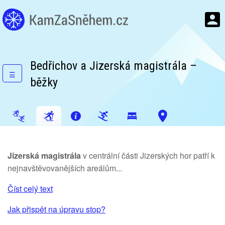
Bedřichov a Jizerská magistrála –
☰
běžky
Jizerská magistrála
v centrální části Jizerských hor patří k
nejnavštěvovanějších areálům...
Číst celý text
Jak přispět na úpravu stop?