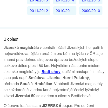
2011/2012
2010/2011
2009/2010
O oblasti
Jizerská magistrála
v centrální části Jizerských hor patří k
nejnavštěvovanějších areálům pro běh na lyžích v ČR a je
známá pravidelnou strojovou úpravou bežeckých stop o
celkové délce přes 180 km. Největším nástupním místem
Jizerské magistrály je
Bedřichov
, dalšími nástupními místy
jsou pak např.
Smědava
,
Jizerka
,
Horní Polubný
,
přehrada
Souš
či
Hrabětice
. V oblasti Jizerské magistrály
se každoročně v lednu koná nejznámější český lyžařský
závod
Jizerská 50
se startem a cílem v Bedřichově.
O úpravu tratí se stará
JIZERSKÁ, o.p.s.
Pro udržení