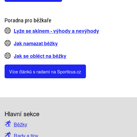
Poradna pro běžkaře
Lyže se skinem - výhody a nevýhody
Jak namazat běžky
Jak se obléct na běžky
Více článků s radami na Sporticus.cz
Hlavní sekce
Běžky
Rady a tipy