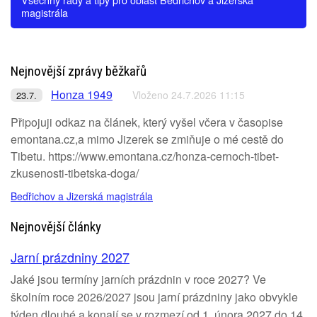
magistrála
Nejnovější zprávy běžkařů
Honza 1949
Vloženo 24.7.2026 11:15
23.7.
Připojuji odkaz na článek, který vyšel včera v časopise
emontana.cz,a mimo Jizerek se zmiňuje o mé cestě do
Tibetu. https://www.emontana.cz/honza-cernoch-tibet-
zkusenosti-tibetska-doga/
Bedřichov a Jizerská magistrála
Nejnovější články
Jarní prázdniny 2027
Jaké jsou termíny jarních prázdnin v roce 2027? Ve
školním roce 2026/2027 jsou jarní prázdniny jako obvykle
týden dlouhé a konají se v rozmezí od 1. února 2027 do 14.