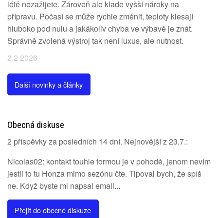
létě nezažijete. Zároveň ale klade vyšší nároky na
přípravu. Počasí se může rychle změnit, teploty klesají
hluboko pod nulu a jakákoliv chyba ve výbavě je znát.
Správně zvolená výstroj tak není luxus, ale nutnost.
2.2.2026
Další novinky a články
Obecná diskuse
2 příspěvky za posledních 14 dní. Nejnovější z 23.7.:
Nicolas02: kontakt touhle formou je v pohodě, jenom nevím
jestli to tu Honza mimo sezónu čte. Tipoval bych, že spíš
ne. Když byste mi napsal email...
Přejít do obecné diskuze