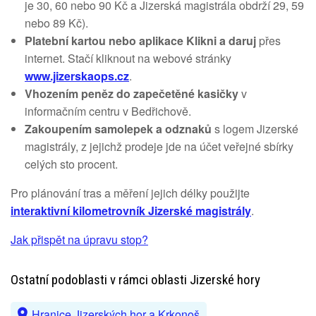
je 30, 60 nebo 90 Kč a Jizerská magistrála obdrží 29, 59
nebo 89 Kč).
Platební kartou nebo aplikace Klikni a daruj
přes
internet. Stačí kliknout na webové stránky
www.jizerskaops.cz
.
Vhozením peněz do zapečetěné kasičky
v
informačním centru v Bedřichově.
Zakoupením samolepek a odznaků
s logem Jizerské
magistrály, z jejichž prodeje jde na účet veřejné sbírky
celých sto procent.
Pro plánování tras a měření jejich délky použijte
interaktivní kilometrovník Jizerské magistrály
.
Jak přispět na úpravu stop?
Ostatní podoblasti v rámci oblasti Jizerské hory
Hranice Jizerských hor a Krkonoš