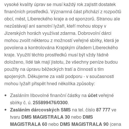
vysoké kvality úprav se musí každý rok zajistit dostatek
finančních prostředků. Významná část přichází z rozpočtů
obcí, měst, Libereckého kraje a od sponzorů. Stranou ale
nezůstávají ani samotní lyžaři, kteří mohou stopy v
Jizerských horách využívat zdarma. Dobrovolní dárci
mohou zvolit některou z možností veřejné sbírky, která je
povolena a kontrolována Krajským úřadem Libereckého
kraje. Využití těchto prostředků musí být vždy řádně
doloženo, lidé tak mají jistotu, že všechny peníze budou
použity na úpravu běžeckých tratí a činností s tím
spojených. Děkujeme za vaši podporu - v současnosti
mohou lyžaři přispět hned několika způsoby:
Zasláním libovolné finanční částky na
účet
veřejné
sbírky č. ú.
255899476/0300
.
Zasláním dárcovských SMS
na tel. číslo
87 777
ve
tvaru
DMS MAGISTRALA 30
nebo
DMS
MAGISTRALA 60
nebo
DMS MAGISTRALA 90
(cena