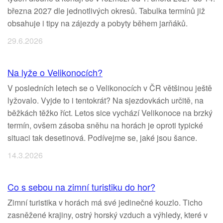
března 2027 dle jednotlivých okresů. Tabulka termínů již
obsahuje i tipy na zájezdy a pobyty během jarňáků.
29.6.2026
Na lyže o Velikonocích?
V posledních letech se o Velikonocích v ČR většinou ještě
lyžovalo. Vyjde to i tentokrát? Na sjezdovkách určitě, na
běžkách těžko říct. Letos sice vychází Velikonoce na brzký
termín, ovšem zásoba sněhu na horách je oproti typické
situaci tak desetinová. Podívejme se, jaké jsou šance.
14.3.2026
Co s sebou na zimní turistiku do hor?
Zimní turistika v horách má své jedinečné kouzlo. Ticho
zasněžené krajiny, ostrý horský vzduch a výhledy, které v