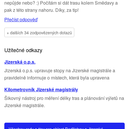
nepůjde nebo? :) Počítám si dát trasu kolem Smědavy a
pak z této strany nahoru. Díky, za tip!
Přečíst odpověď
+ dalších 34 zodpovězených dotazů
Užitečné odkazy
Jizerská o.p.s.
Jizerská o.p.s. upravuje stopy na Jizerské magistrále a
pravidelně informuje o místech, která byla upravena
Kilometrovník Jizerské magistrály
Šikovný nástroj pro měření délky tras a plánování výletů na
Jizerské magistrále.
Všechny rady a tipy pro oblast Bedřichov a Jizerská