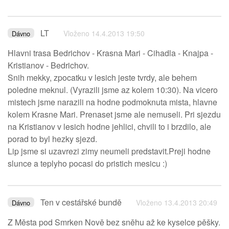
LT
Vloženo 14.4.2013 19:50
Dávno
Hlavni trasa Bedrichov - Krasna Mari - Cihadla - Knajpa -
Kristianov - Bedrichov.
Snih mekky, zpocatku v lesich jeste tvrdy, ale behem
poledne meknul. (Vyrazili jsme az kolem 10:30). Na vicero
mistech jsme narazili na hodne podmoknuta mista, hlavne
kolem Krasne Mari. Prenaset jsme ale nemuseli. Pri sjezdu
na Kristianov v lesich hodne jehlici, chvili to i brzdilo, ale
porad to byl hezky sjezd.
Lip jsme si uzavrezi zimy neumeli predstavit.Preji hodne
slunce a teplyho pocasi do pristich mesicu :)
Ten v cestářské bundě
Vloženo 13.4.2013 20:49
Dávno
Z Města pod Smrken Nově bez sněhu až ke kyselce pěšky.