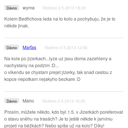
wyma
Vloženo 2.5.2013 18:20
Dávno
Kolem Bedřichova leda na to kolo a pochybuju, že je to
někde jinak.
Marťas
Vloženo 3.5.2013 12:56
Dávno
Na kole po jizerkach...lyze uz jsou doma zazehleny a
nachystany na podzim :D...
o vikendu se chystam prejet jizerky, tak snad cestou z
kopce nepotkam nejakyho bezkare :D
Mário
Vloženo 2.5.2013 16:30
Dávno
Prosím, můžete někdo, kdo byl 1.5. v Jizerkách poreferovat
o stavu sněhu na trasách? Je to ještě někde k jarnímu
projetí na běžkách? Nebo spíše už na kolo? Díky!