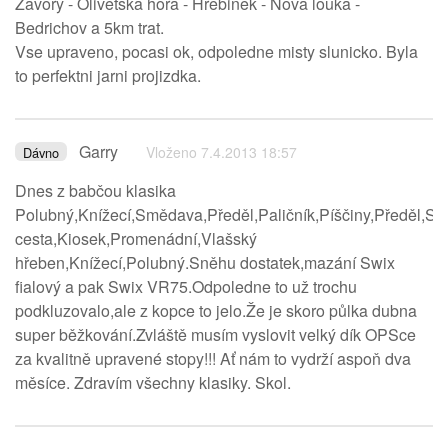
Zavory - Olivetska hora - Hrebinek - Nova louka -
Bedrichov a 5km trat.
Vse upraveno, pocasi ok, odpoledne misty slunicko. Byla
to perfektni jarni projizdka.
Garry
Vloženo 7.4.2013 18:57
Dávno
Dnes z babčou klasika
Polubný,Knížecí,Smědava,Předěl,Paličník,Píščiny,Předěl,S
cesta,Kiosek,Promenádní,Vlašský
hřeben,Knížecí,Polubný.Sněhu dostatek,mazání Swix
fialový a pak Swix VR75.Odpoledne to už trochu
podkluzovalo,ale z kopce to jelo.Že je skoro půlka dubna
super běžkování.Zvláště musím vyslovit velký dík OPSce
za kvalitně upravené stopy!!! Ať nám to vydrží aspoň dva
měsíce. Zdravím všechny klasiky. Skol.