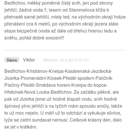
Bedřichov. měkký poměrně čistý sníh, jen pod stromy
jehličí, žádná voda !!, lesem od Stammelova kříže k
přehradě samé jehličí, místy led, na východním okraji hráze
přenášení cca 6 metrů, po východním okraji jezera stále
stopa bezpečně (voda až dále od břehu) hranou ledu a
sněhu, pořád dobré svezení!!
Viktor
Vloženo 14.4.2013 21:41
Dávno
Bedřichov-Kristiánov-Kneipa-Kasárenská-Jezdecká-
Jizerka-Promenádní-Kiosek-Předěl spodem-Paličník-
Písčiny-Předěl-Smědava horem-Kneipa do kopce-
Hřebínek-Nová Louka-Bedřichov. Ze začátku pěkné, ale
pak od Jizerka jsme už hodně šlapali vodu, sníh hodně
špinavý plno jehličí a na lyžích mám spoustu smůly, takže
to už moc nejelo. U máří už to odchází a vykukuje silnice,
lyže se zatím sundavat nemusí. Celkově krásný den, dalo
se jet v krátkém.