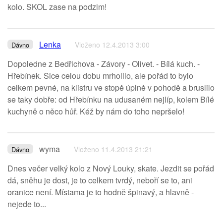
kolo. SKOL zase na podzim!
Lenka
Vloženo 12.4.2013 3:00
Dávno
Dopoledne z Bedřichova - Závory - Olivet. - Bílá kuch. -
Hřebínek. Sice celou dobu mrholilo, ale pořád to bylo
celkem pevné, na klistru ve stopě úplně v pohodě a bruslilo
se taky dobře: od Hřebínku na udusaném nejlíp, kolem Bílé
kuchyně o něco hůř. Kéž by nám do toho nepršelo!
wyma
Vloženo 11.4.2013 21:21
Dávno
Dnes večer velký kolo z Nový Louky, skate. Jezdit se pořád
dá, sněhu je dost, je to celkem tvrdý, neboří se to, ani
oranice není. Místama je to hodně špinavý, a hlavně -
nejede to...