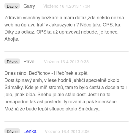
Garry
Vloženo 16.4.2013 17:04
Dávno
Zdravím všechny běžkaře a mám dotaz,zda někdo nezná
web na úpravu tratí v Jakuszycích ? Něco jako OPS. ka.
Díky za odkaz. OPSka už upravovat nebude, je konec.
Ahojte.
Pavel
Vloženo 16.4.2013 9:38
Dávno
Dnes ráno, Bedřichov - Hřebínek a zpět.
Dost špinavý sníh, v lese hodně jehličí specielně okolo
Šámalky. Kde je míň stromů, tam to bylo čistší a docela to i
jelo, jinak bída. Sněhu je ale stále dost. Jestli na to
nenapadne tak asi poslední lyžování a pak kolečkáče.
Možná že bude lepší situace okolo Smědavy...
Lenka
Vloženo 16.4.2013 2:06
Dávno