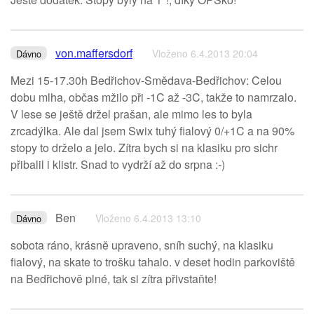
von.maffersdorf
Vloženo 6.4.2013 20:04
Dávno
Mezi 15-17.30h Bedřichov-Smědava-Bedřichov: Celou
dobu mlha, občas mžilo při -1C až -3C, takže to namrzalo.
V lese se ještě držel prašan, ale mimo les to byla
zrcadýlka. Ale dal jsem Swix tuhý fialový 0/+1C a na 90%
stopy to drželo a jelo. Zítra bych si na klasiku pro sichr
přibalil i klistr. Snad to vydrží až do srpna :-)
Ben
Vloženo 6.4.2013 13:10
Dávno
sobota ráno, krásně upraveno, sníh suchý, na klasiku
fialový, na skate to trošku tahalo. v deset hodin parkoviště
na Bedřichově plné, tak si zítra přivstaňte!