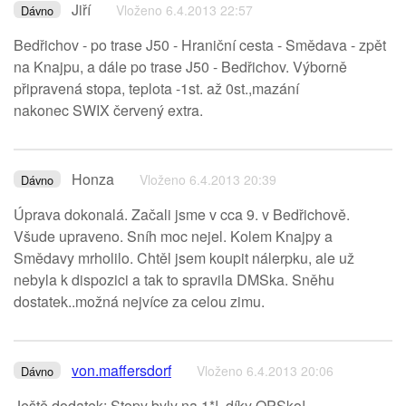
Jiří
Vloženo 6.4.2013 22:57
Dávno
Bedřichov - po trase J50 - Hraniční cesta - Smědava - zpět
na Knajpu, a dále po trase J50 - Bedřichov. Výborně
připravená stopa, teplota -1st. až 0st.,mazání
nakonec SWIX červený extra.
Honza
Vloženo 6.4.2013 20:39
Dávno
Úprava dokonalá. Začali jsme v cca 9. v Bedřichově.
Všude upraveno. Sníh moc nejel. Kolem Knajpy a
Smědavy mrholilo. Chtěl jsem koupit nálerpku, ale už
nebyla k dispozici a tak to spravila DMSka. Sněhu
dostatek..možná nejvíce za celou zimu.
von.maffersdorf
Vloženo 6.4.2013 20:06
Dávno
Ještě dodatek: Stopy byly na 1*!, díky OPSko!