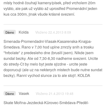
místy hodně čouhají kameny/písek, před vrcholem 20m
vytáto, ale pak už vytáto až uprostřed Promenádní jeden
kus cca 300m, jinak všude krásné svezení.
Kolda
Vloženo 22.4.2013 8:09
Dávno
Smenada-Promendadni-Vlasak-Kasarenska-Knajpa-
Smedava. Rano v 7,00 hod uplne zmrzly snih a trosku
"hrbolate" z predesleho dne (bruslil jsem). Nikde jsem
sundal bezky. Ale od 7,30-8,30 nadherne svezeni. Urcite
do stredy-Ct by melo byt jeste sjizdne - urcite jeste
doporucuji (ale uz na nekterych mistech bude nutne sundat
bezky). Ranni vychod slunce za to ale stoji!. KOLDA
Vasek
Vloženo 21.4.2013 19:48
Dávno
Skate Mořina-Jezdecká-Kůrovec-Smědava-Předěl-