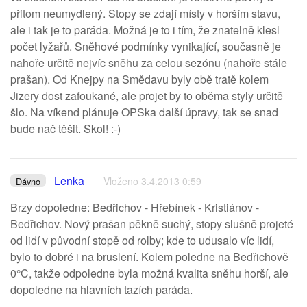
přitom neumydlený. Stopy se zdají místy v horším stavu,
ale i tak je to paráda. Možná je to i tím, že znatelně klesl
počet lyžařů. Sněhové podmínky vynikající, současně je
nahoře určitě nejvíc sněhu za celou sezónu (nahoře stále
prašan). Od Knejpy na Smědavu byly obě tratě kolem
Jizery dost zafoukané, ale projet by to oběma styly určitě
šlo. Na víkend plánuje OPSka další úpravy, tak se snad
bude nač těšit. Skol! :-)
Lenka
Vloženo 3.4.2013 0:59
Dávno
Brzy dopoledne: Bedřichov - Hřebínek - Kristiánov -
Bedřichov. Nový prašan pěkně suchý, stopy slušně projeté
od lidí v původní stopě od rolby; kde to udusalo víc lidí,
bylo to dobré i na bruslení. Kolem poledne na Bedřichově
0°C, takže odpoledne byla možná kvalita sněhu horší, ale
dopoledne na hlavních tazích paráda.