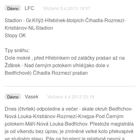
LFC
Vloženo 5.4.2013 19:37
Dávno
Stadion - Gr.Kříýž-Hřebínek-štolpich-Čihadla-Rozmezí-
Kristiánov-NL-Stadion
Stopy OK
Tpy sněhu:
Dole mokré , před Hřebínkem od zatáčky prašan až na
Žďárek - Nad černým potokem vlhlé(jako dole v
Bedřichově) Čihadla Rozmezí prašan
Vasek
Vloženo 4.4.2013 23:18
Dávno
Dnes (čtvrtek) odpoledne a večer - skate okruh Bedřichov-
Nová Louka-Kristiánov-Rozmezí-Knejpa-Pod Černým
potokem-Máří-Nová Louka-Bedřichov. Přestože magistrála
je od víkendu bez úprav, je zmíněné velké kolo překvapivě
ve slušném stavu. Pás na bruslení je relativně pevný a