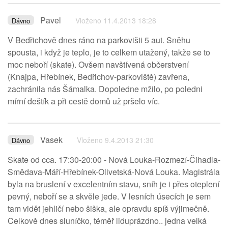
Pavel
Vloženo 11.4.2013 18:28
Dávno
V Bedřichově dnes ráno na parkovišti 5 aut. Sněhu
spousta, i když je teplo, je to celkem utažený, takže se to
moc neboří (skate). Ovšem navštívená občerstvení
(Knajpa, Hřebínek, Bedřichov-parkoviště) zavřena,
zachránila nás Šámalka. Dopoledne mžilo, po poledni
mírní deštík a při cestě domů už pršelo víc.
Vasek
Vloženo 9.4.2013 21:30
Dávno
Skate od cca. 17:30-20:00 - Nová Louka-Rozmezí-Čihadla-
Smědava-Máří-Hřebínek-Olivetská-Nová Louka. Magistrála
byla na bruslení v excelentním stavu, sníh je i přes oteplení
pevný, neboří se a skvěle jede. V lesních úsecích je sem
tam vidět jehličí nebo šiška, ale opravdu spíš výjimečně.
Celkově dnes sluníčko, téměř liduprázdno.. jedna velká