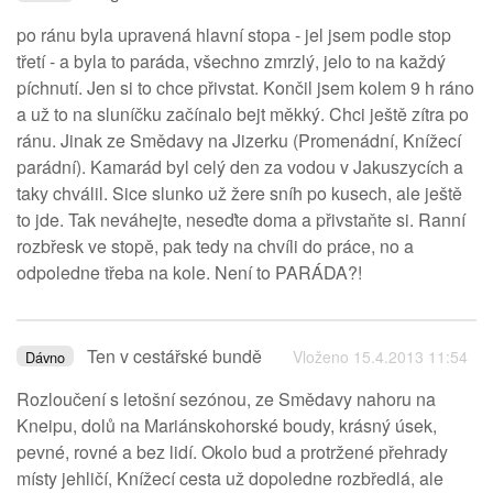
po ránu byla upravená hlavní stopa - jel jsem podle stop
třetí - a byla to paráda, všechno zmrzlý, jelo to na každý
píchnutí. Jen si to chce přivstat. Končil jsem kolem 9 h ráno
a už to na sluníčku začínalo bejt měkký. Chci ještě zítra po
ránu. Jinak ze Smědavy na Jizerku (Promenádní, Knížecí
parádní). Kamarád byl celý den za vodou v Jakuszycích a
taky chválil. Sice slunko už žere sníh po kusech, ale ještě
to jde. Tak neváhejte, neseďte doma a přivstaňte si. Ranní
rozbřesk ve stopě, pak tedy na chvíli do práce, no a
odpoledne třeba na kole. Není to PARÁDA?!
Ten v cestářské bundě
Vloženo 15.4.2013 11:54
Dávno
Rozloučení s letošní sezónou, ze Smědavy nahoru na
Kneipu, dolů na Mariánskohorské boudy, krásný úsek,
pevné, rovné a bez lidí. Okolo bud a protržené přehrady
místy jehličí, Knížecí cesta už dopoledne rozbředlá, ale