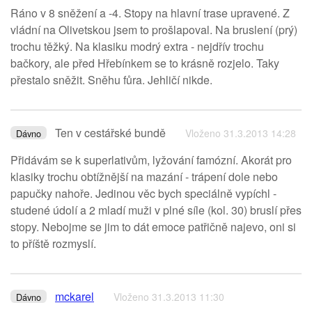
Ráno v 8 sněžení a -4. Stopy na hlavní trase upravené. Z
vládní na Olivetskou jsem to prošlapoval. Na bruslení (prý)
trochu těžký. Na klasiku modrý extra - nejdřív trochu
bačkory, ale před Hřebínkem se to krásně rozjelo. Taky
přestalo sněžit. Sněhu fůra. Jehličí nikde.
Ten v cestářské bundě
Vloženo 31.3.2013 14:28
Dávno
Přidávám se k superlativům, lyžování famózní. Akorát pro
klasiky trochu obtížnější na mazání - trápení dole nebo
papučky nahoře. Jedinou věc bych speciálně vypíchl -
studené údolí a 2 mladí muži v plné síle (kol. 30) bruslí přes
stopy. Nebojme se jim to dát emoce patřičně najevo, oni si
to příště rozmyslí.
mckarel
Vloženo 31.3.2013 11:30
Dávno