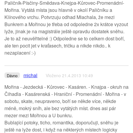
Paličník-Písčiny-Smědava-Knejpa-Kůrovec-Promenádní-
Mořina. Vytátá místa jsou hlavně v okolí Paličníku a
Klínového vrchu. Potvrzuju odhad Miachala, že mezi
Bunkrem a Mořinou je třeba od odpoledne 2x krátce vyzout
lyže, jinak je na magistrále ještě opravdu dostatek sněhu.
Je to až neuvěřitelné :) Odpoledne se to celkem dost boří,
ale ten pocit jet v kraťasech, tričku a nikde nikdo.. k
nezaplacení :-)
michal
Vloženo 21.4.2013 10:49
Dávno
Mořina - Jezdecká - Kůrovec - Kasáren. - Knajpa - okruh na
Čihadla - Kasárenská - Hraniční - Promenádní - Mořina - v
sobotu, skate, neupraveno, boří se někde více, někde
méně, mokrý sníh, ale bez vytátých míst. dnes asi pár
mezer mezi Mořinou a U bunkru.
Bublající potoky, ticho, romantika, doporučuji, sněhu je
ještě na lyže dost, i když na některých místech logicky