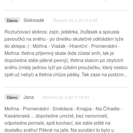
Skikrosák
Vloženo 26.4.2013 0:08
Dávno
Rozlučovací skikros: zajíc, ještěrka, žluťásek a spousta
pavoučků na sněhu - po dnešku skutečně odkládám lyže
do sklepa:-( : Mořina - Vlašák - Hraniční - Promenádní -
Mořina: třetina příjemný skate (kde zůstal sníh, tak je
dopoledne stále pěkně pevný), třetina slalom po zbytcích
sněhu (místy jednou lyží po úzkém proužečku, který cestou
zpět už nebyl) a třetina chůze pěšky. Tak zase na podzim...
Jana
Vloženo 25.4.2013 10:03
Dávno
Mořina - Promenádní - Smědava - Knajpa - Na Čihadle -
Kasárenská ... dopoledne umrzlé, bez nerovností,
odpoledne pomalé, spíš kochací, ale stále ještě na
dostatku sněhu! Pěkné na jaře. Na sundání to bylo u