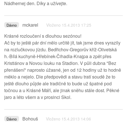
Nádhernej den. Díky a užívejte.
mckarel
Vloženo 15.4.2013 17:25
Dávno
Krásné rozloučení s dlouhou sezónou!
Ač by to ještě pár dní mělo určitě jít, tak jsme dnes vyrazily
na rozlučkovou jízdu. Bedřichov-Gregorův kříž-Olivetská
h.-Bílá kuchyně-Hřebínek-Čihadla-Knajpa a zpět přes
Kristiánov a Novou louku na Stadion. V půli dubna "Bez
přenášení" naprosto úžasné, jen od 12 hodiny už to hodně
měklo a nejelo. Dle předpovědi a stavu tratí soudě že to
ještě dlouho půjde ale tradičně to bude už špatné pod
točnou a u Krásné Máří, ale jinak sněhu stále dost. Pěkné
jaro a léto všem a v prosinci Skol.
Bohouš
Vloženo 15.4.2013 14:06
Dávno