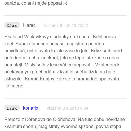
paráda, co ani nejde popsat :-)
Harec
Vloženo 8.4.2013 20:32
Dávno
Skate od Václavíkovy studánky na Točnu - Kristiánov a
zpět. Super slunečné počasí, magistrála po ránu
umydlená, ustřelovalo to, ale zase to jelo. Když sníh před
polednem trochu změknul, jelo se lépe, ale zase o něco
pomaleji. Místy sníh v lese vůbec nepovolil. Vzhledem k
očekávaným přechodům v kvalitě sněhu jízda na holé
skluznici. Kromě Knajpy, kde se to hromadně opalovalo,
lidí méně.
konarix
Vloženo 8.4.2013 9:04
Dávno
Přejezd z Kořenova do Oldřichova: Na tuto dobu nevídané
kvantum sněhu, magistrály výborně sjízdné, pevná stopa,