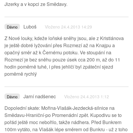
Jizerky a v kopci ze Smědavy.
Luboš
Vloženo 24.4.2013 14:29
Dávno
Z Nové louky, kdeže loňské sněhy jsou, ale z Kristiánova
je ještě dobré lyžování přes Rozmezí až na Knajpu a
opačný směr až k Černému potoku. Ve stoupání na
Rozmezí je bez sněhu pouze úsek cca 200 m, až do 11
hodin poměrně tuhé, i přes jehličí byl zpáteční sjezd
poměrně rychlý
Jarní nadšenec
Vloženo 24.4.2013 1:12
Dávno
Dopolední skate: Mořina-Vlašák-Jezdecká-silnice na
Smědavu-Hraniční-po Promenádní zpět. Kupodivu se to
pořád ještě moc nebořilo, takže nádhera. Před Bunkrem
100m vytáto, na Vlašák lépe směrem od Bunkru - už z toho