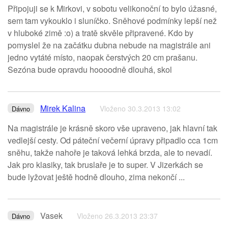
Připojuji se k Mirkovi, v sobotu velikonoční to bylo úžasné,
sem tam vykouklo i sluníčko. Sněhové podmínky lepší než
v hluboké zimě :o) a tratě skvěle připravené. Kdo by
pomyslel že na začátku dubna nebude na magistrále ani
jedno vytáté místo, naopak čerstvých 20 cm prašanu.
Sezóna bude opravdu hoooodně dlouhá, skol
Mirek Kalina
Vloženo 30.3.2013 13:02
Dávno
Na magistrále je krásně skoro vše upraveno, jak hlavní tak
vedlejší cesty. Od páteční večerní úpravy připadlo cca 1cm
sněhu, takže nahoře je taková lehká brzda, ale to nevadí.
Jak pro klasiky, tak bruslaře je to super. V Jizerkách se
bude lyžovat ještě hodně dlouho, zima nekončí ...
Vasek
Vloženo 26.3.2013 23:37
Dávno