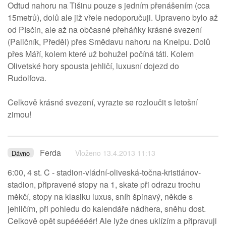
Odtud nahoru na Tišinu pouze s jedním přenášením (cca
15metrů), dolů ale již vřele nedoporučuji. Upraveno bylo až
od Písčin, ale až na občasné přeháňky krásné svezení
(Paličník, Předěl) přes Smědavu nahoru na Kneipu. Dolů
přes Máří, kolem které už bohužel počíná táti. Kolem
Olivetské hory spousta jehličí, luxusní dojezd do
Rudolfova.
Celkově krásné svezení, vyrazte se rozloučit s letošní
zimou!
Ferda
Vloženo 13.4.2013 11:13
Dávno
6:00, 4 st. C - stadion-vládní-oliveská-točna-kristiánov-
stadion, připravené stopy na 1, skate při odrazu trochu
měkčí, stopy na klasiku luxus, sníh špinavý, někde s
jehličím, při pohledu do kalendáře nádhera, sněhu dost.
Celkově opět supééééér! Ale lyže dnes uklízím a připravuji