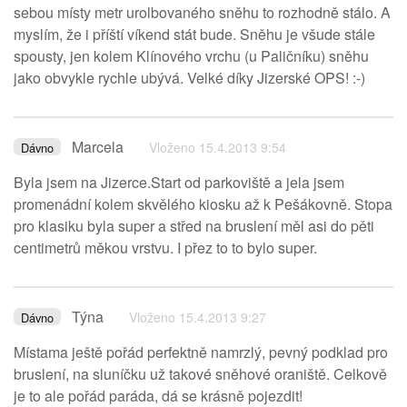
sebou místy metr urolbovaného sněhu to rozhodně stálo. A
myslím, že i příští víkend stát bude. Sněhu je všude stále
spousty, jen kolem Klínového vrchu (u Paličníku) sněhu
jako obvykle rychle ubývá. Velké díky Jizerské OPS! :-)
Marcela
Vloženo 15.4.2013 9:54
Dávno
Byla jsem na Jizerce.Start od parkoviště a jela jsem
promenádní kolem skvělého kiosku až k Pešákovně. Stopa
pro klasiku byla super a střed na bruslení měl asi do pěti
centimetrů měkou vrstvu. I přez to to bylo super.
Týna
Vloženo 15.4.2013 9:27
Dávno
Místama ještě pořád perfektně namrzlý, pevný podklad pro
bruslení, na sluníčku už takové sněhové oraniště. Celkově
je to ale pořád paráda, dá se krásně pojezdit!