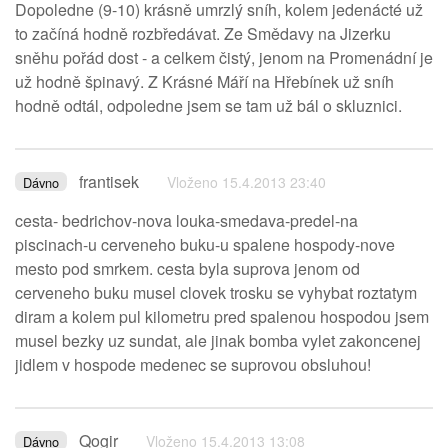
Dopoledne (9-10) krásně umrzlý sníh, kolem jedenácté už
to začíná hodně rozbředávat. Ze Smědavy na Jizerku
sněhu pořád dost - a celkem čistý, jenom na Promenádní je
už hodně špinavý. Z Krásné Máří na Hřebínek už sníh
hodně odtál, odpoledne jsem se tam už bál o skluznici.
frantisek
Vloženo 15.4.2013 23:40
Dávno
cesta- bedrichov-nova louka-smedava-predel-na
piscinach-u cerveneho buku-u spalene hospody-nove
mesto pod smrkem. cesta byla suprova jenom od
cerveneho buku musel clovek trosku se vyhybat roztatym
diram a kolem pul kilometru pred spalenou hospodou jsem
musel bezky uz sundat, ale jinak bomba vylet zakoncenej
jidlem v hospode medenec se suprovou obsluhou!
Qogir
Vloženo 15.4.2013 13:08
Dávno