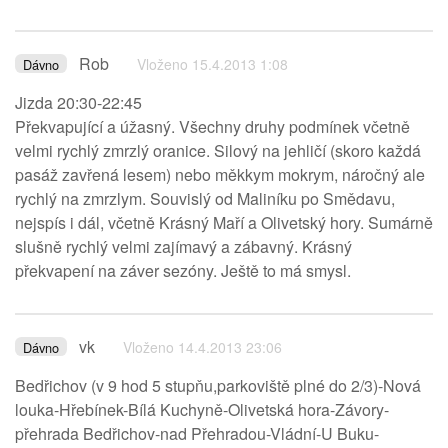
Rob
Vloženo 15.4.2013 1:08
Dávno
Jizda 20:30-22:45
Překvapující a úžasný. Všechny druhy podmínek včetně
velmi rychlý zmrzlý oranice. Silový na jehličí (skoro každá
pasáž zavřená lesem) nebo měkkym mokrym, náročný ale
rychlý na zmrzlym. Souvislý od Maliníku po Smědavu,
nejspís i dál, včetně Krásný Maří a Olivetský hory. Sumárně
slušně rychlý velmi zajímavý a zábavný. Krásný
překvapení na záver sezóny. Ještě to má smysl.
vk
Vloženo 14.4.2013 23:06
Dávno
Bedřichov (v 9 hod 5 stupňu,parkoviště plné do 2/3)-Nová
louka-Hřebínek-Bílá Kuchyně-Olivetská hora-Závory-
přehrada Bedřichov-nad Přehradou-Vládní-U Buku-