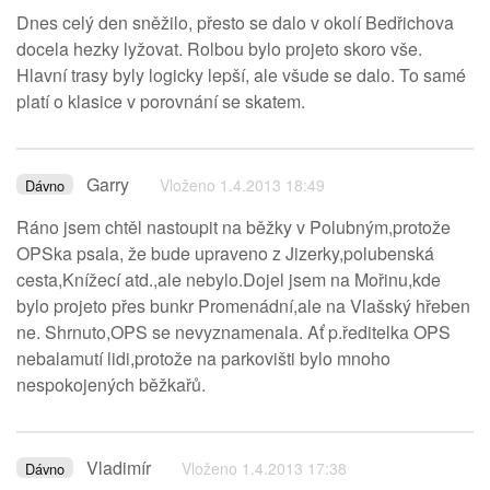
Dnes celý den sněžilo, přesto se dalo v okolí Bedřichova
docela hezky lyžovat. Rolbou bylo projeto skoro vše.
Hlavní trasy byly logicky lepší, ale všude se dalo. To samé
platí o klasice v porovnání se skatem.
Garry
Vloženo 1.4.2013 18:49
Dávno
Ráno jsem chtěl nastoupit na běžky v Polubným,protože
OPSka psala, že bude upraveno z Jizerky,polubenská
cesta,Knížecí atd.,ale nebylo.Dojel jsem na Mořinu,kde
bylo projeto přes bunkr Promenádní,ale na Vlašský hřeben
ne. Shrnuto,OPS se nevyznamenala. Ať p.ředitelka OPS
nebalamutí lidi,protože na parkovišti bylo mnoho
nespokojených běžkařů.
Vladimír
Vloženo 1.4.2013 17:38
Dávno