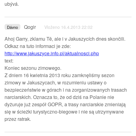
ubývá.
Qogir
Vloženo 16.4.2013 22:02
Dávno
Ahoj Garry, zklamu Tě, ale i v Jakuszycích dnes skončili.
Odkaz na tuto informaci je zde:
http://www.jakuszyce.info.pl/aktualnosci.php
text:
Koniec sezonu zimowego.
Z dniem 16 kwietnia 2013 roku zamknęliśmy sezon
zimowy w Jakuszycach, w rozumieniu ustawy o
bezpieczeństwie w górach i na zorganizowanych trasach
narciarskich. Oznacza to, że od dziś na Polanie nie
dyżuruje już zespół GOPR, a trasy narciarskie zmieniają
się w ścieżki turystyczno-biegowe i nie są utrzymywane
przez ratrak.