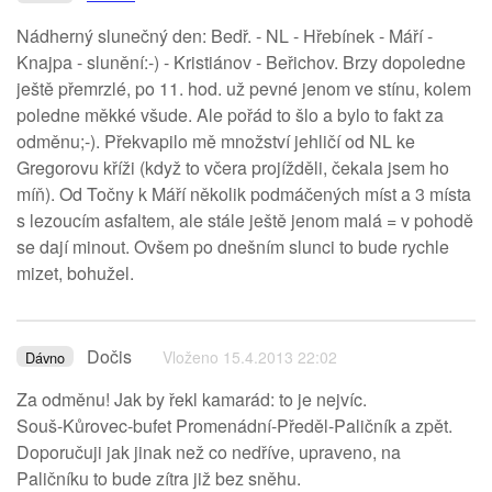
Nádherný slunečný den: Bedř. - NL - Hřebínek - Máří -
Knajpa - slunění:-) - Kristiánov - Beřichov. Brzy dopoledne
ještě přemrzlé, po 11. hod. už pevné jenom ve stínu, kolem
poledne měkké všude. Ale pořád to šlo a bylo to fakt za
odměnu;-). Překvapilo mě množství jehličí od NL ke
Gregorovu kříži (když to včera projížděli, čekala jsem ho
míň). Od Točny k Máří několik podmáčených míst a 3 místa
s lezoucím asfaltem, ale stále ještě jenom malá = v pohodě
se dají minout. Ovšem po dnešním slunci to bude rychle
mizet, bohužel.
Dočis
Vloženo 15.4.2013 22:02
Dávno
Za odměnu! Jak by řekl kamarád: to je nejvíc.
Souš-Kůrovec-bufet Promenádní-Předěl-Paličník a zpět.
Doporučuji jak jinak než co nedříve, upraveno, na
Paličníku to bude zítra již bez sněhu.