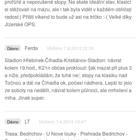
prořízlé a neporušené stopy. Na skate ideální stav, klasici
si stěžovali na mázu, ale i tak byla vidět v každém obličeji
radost:) Příští víkend to bude už asi na tričko :-( Velké díky
Jizerské OPS.
Ferda
Vloženo 7.4.2013 22:30
Dávno
Stadion-Hřebínek-Čihadla-Kristiánov-Stadion: návrat
kolem 19.hod., K21n občas proklouzl /jak mazat při plus 3
a níže, předpokládám, že tuhé ne/, stopy na klasiku nad
Točnou a dál na Čihadla ok, počasí nádhera. Lepší to jelo
ze soboty na nedělli, návrat kolem půlnoci, ale mrholení a
mlha. Jinak super.
LT
Vloženo 7.4.2013 19:47
Dávno
Trasa: Bedrichov - U Nove louky - Prehrada Bedrichov -