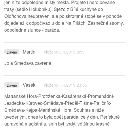
jen níže odpoledne místy měkla. Projeté i nerolbované
trasy (sedlo Holubníku). Sjezd z Bílé kuchyně do
Oldřichova neupraven, ale po skromné stopě se v pohodě
dojede až k odpočivadlu dole Na Pilách. Zasněžné stromy,
odpoledne slunce - paráda.
Martin
Vloženo 8.4.2013 8:59
Dávno
Jo a Smedava zavrena !
Vasek
Vloženo 7.4.2013 23:55
Dávno
Marianské Hora-Protrženka-Kasárenská-Promenádní-
Jezdecká-Kůrovec-Smědava-Předěl-Tišina-Paličník-
Smědava-Kejpa-Mariánská Hora. Souhlas s níže
uvedeným, dnes to byla opět paráda, celý den. Perfektně
upravená magistrála, sníh byl tvrdý, většinou krásně