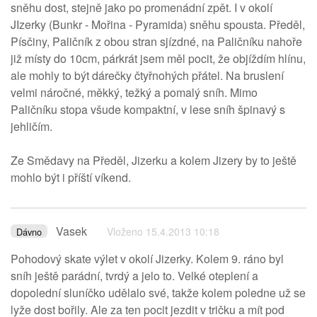
sněhu dost, stejně jako po promenádní zpět. I v okolí
JIzerky (Bunkr - Mořina - Pyramida) sněhu spousta. Předěl,
Písčiny, Paličník z obou stran sjízdné, na Paličníku nahoře
již místy do 10cm, párkrát jsem měl pocit, že objíždím hlínu,
ale mohly to být dárečky čtyřnohých přátel. Na bruslení
velmi náročné, měkký, težký a pomalý sníh. Mimo
Paličníku stopa všude kompaktní, v lese sníh špinavý s
jehličím.
Ze Smědavy na Předěl, Jizerku a kolem Jizery by to ještě
mohlo být i příští víkend.
Vasek
Vloženo 15.4.2013 10:18
Dávno
Pohodový skate výlet v okolí Jizerky. Kolem 9. ráno byl
sníh ještě parádní, tvrdý a jelo to. Velké oteplení a
dopolední sluníčko udělalo své, takže kolem poledne už se
lyže dost bořily. Ale za ten pocit jezdit v tričku a mít pod