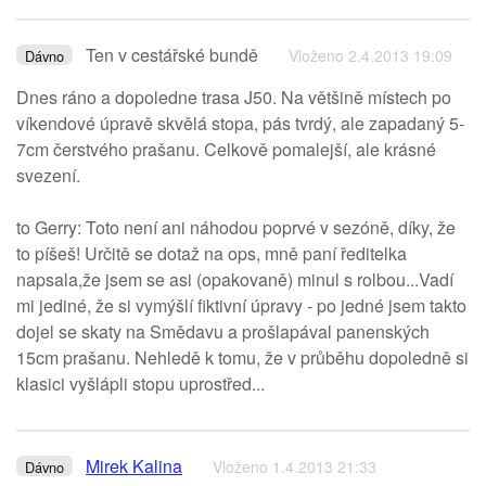
Ten v cestářské bundě
Vloženo 2.4.2013 19:09
Dávno
Dnes ráno a dopoledne trasa J50. Na většině místech po
víkendové úpravě skvělá stopa, pás tvrdý, ale zapadaný 5-
7cm čerstvého prašanu. Celkově pomalejší, ale krásné
svezení.
to Gerry: Toto není ani náhodou poprvé v sezóně, díky, že
to píšeš! Určitě se dotaž na ops, mně paní ředitelka
napsala,že jsem se asi (opakovaně) minul s rolbou...Vadí
mi jediné, že si vymýšlí fiktivní úpravy - po jedné jsem takto
dojel se skaty na Smědavu a prošlapával panenských
15cm prašanu. Nehledě k tomu, že v průběhu dopoledně si
klasici vyšlápli stopu uprostřed...
Mirek Kalina
Vloženo 1.4.2013 21:33
Dávno