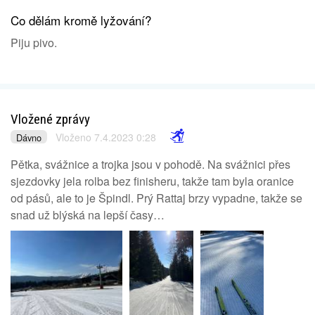
Co dělám kromě lyžování?
Piju pivo.
Vložené zprávy
Vloženo 7.4.2023 0:28
Dávno
Pětka, svážnice a trojka jsou v pohodě. Na svážnici přes
sjezdovky jela rolba bez finisheru, takže tam byla oranice
od pásů, ale to je Špindl. Prý Rattaj brzy vypadne, takže se
snad už blýská na lepší časy…