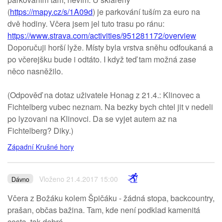
(
https://mapy.cz/s/1A09d
) je parkování tuším za euro na
dvě hodiny. Včera jsem jel tuto trasu po ránu:
https://www.strava.com/activities/951281172/overview
Doporučuji horší lyže. Místy byla vrstva sněhu odfoukaná a
po včerejšku bude i odtáto. I když teď tam možná zase
něco nasněžilo.
(Odpověď na dotaz uživatele Honag z 21.4.: Klinovec a
Fichtelberg vubec neznam. Na bezky bych chtel jit v nedeli
po lyzovani na Klinovci. Da se vyjet autem az na
Fichtelberg? Diky.)
Západní Krušné hory
Vloženo 21.4.2017 15:00
Dávno
Včera z Božáku kolem Špičáku - žádná stopa, backcountry,
prašan, občas bažina. Tam, kde není podklad kamenitá
cesta, tak dobré.