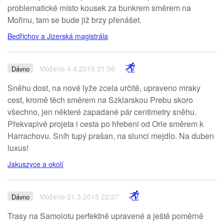
problematické místo kousek za bunkrem směrem na
Mořinu, tam se bude již brzy přenášet.
Bedřichov a Jizerská magistrála
Vloženo 4.4.2015 21:56
Dávno
Sněhu dost, na nové lyže zcela určitě, upraveno mraky
cest, kromě těch směrem na Szklarskou Prebu skoro
všechno, jen některé zapadané pár centimetry sněhu.
Překvapivě projeta i cesta po hřebeni od Orle směrem k
Harrachovu. Sníh tupý prašan, na slunci mejdlo. Na duben
luxus!
Jakuszyce a okolí
Vloženo 21.3.2015 22:27
Dávno
Trasy na Samolotu perfektně upravené a ještě poměrně