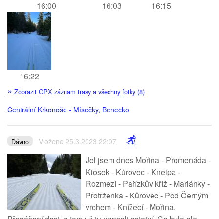
16:00
16:03
16:15
16:22
»
Zobrazit GPX záznam trasy a všechny fotky (8)
Centrální Krkonoše - Mísečky, Benecko
Vloženo 25.3.2023 22:07
Dávno
Jel jsem dnes Mořina - Promenáda -
Kiosek - Kůrovec - Kneipa -
Rozmezí - Pařízkův kříž - Mariánky -
Protrženka - Kůrovec - Pod Černým
vrchem - Knížecí - Mořina.
Přenášení dost, o tom už tu napsali ostatní. Co bylo ale