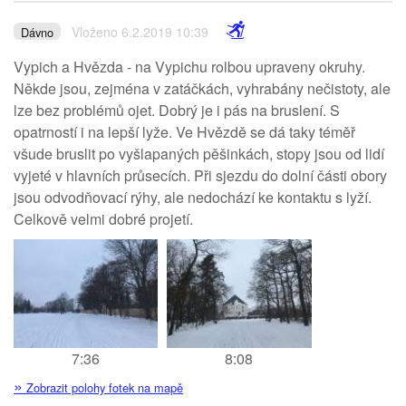
Vloženo 6.2.2019 10:39
Dávno
Vypich a Hvězda - na Vypichu rolbou upraveny okruhy.
Někde jsou, zejména v zatáčkách, vyhrabány nečistoty, ale
lze bez problémů ojet. Dobrý je i pás na bruslení. S
opatrností i na lepší lyže. Ve Hvězdě se dá taky téměř
všude bruslit po vyšlapaných pěšinkách, stopy jsou od lidí
vyjeté v hlavních průsecích. Při sjezdu do dolní části obory
jsou odvodňovací rýhy, ale nedochází ke kontaktu s lyží.
Celkově velmi dobré projetí.
7:36
8:08
»
Zobrazit polohy fotek na mapě