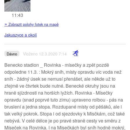
11:43
»
Zobrazit polohy fotek na mapě
Jakuszyce a okolí
Vloženo 12.3.2020 7:14
Dávno
Benecko stadion _ Rovinka - mísečky a zpět pozdě
odpoledne 11.3. : Mokrý sníh, místy opravdu víc voda než
sníh - žádný úsek se nemusí přenášet, ale někde už to
zřejmě ve čtvrtek bude nutné. Benecké okruhy jsou na
hraně sjízdnosti na horších lyžích. Rovinka - Mísečky
opravdu (snad poprvé tuto zimu) upraveno rolbou - pás na
bruslení a jedna stopa. Rozdupané místy od pěšáků, ale i
tak velký pokrok. Stopa i od sjezdovky k Mísčkám, což také
nebývá. V celé délce je po pravé straně cesty ve směru z
Míseček na Rovinka. I na Mísečkách byl sníh hodně mokrý,