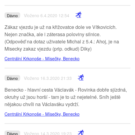
Vloženo 6.4.2020 12:54
Dávno
Zákaz vjezdu je už na křižovatce dole ve Vítkovicích.
Nejen značka, ale i záterasa poloviny silnice.
(Odpověď na dotaz uživatele Michal z 5.4.: Ahoj, je na
Misecky zakaz vjezdu (prip. odkud) Diky)
Centrální Krkonoše - Mísečky, Benecko
Vloženo 16.3.2020 21:33
Dávno
Benecko - hlavní cesta Václavák - Rovinka dobře sjízdná,
okruhy už jsou horší - tam je to už nejetelné. Sníh ještě
nějakou chvíli na Václaváku vydrží.
Centrální Krkonoše - Mísečky, Benecko
Vloženo 14.3.2020 19:23
Dávno