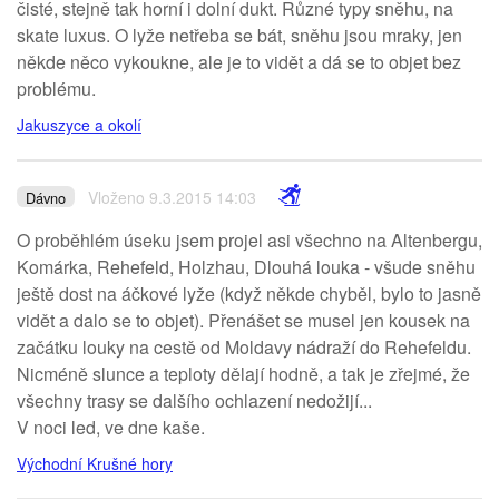
čisté, stejně tak horní i dolní dukt. Různé typy sněhu, na
skate luxus. O lyže netřeba se bát, sněhu jsou mraky, jen
někde něco vykoukne, ale je to vidět a dá se to objet bez
problému.
Jakuszyce a okolí
Vloženo 9.3.2015 14:03
Dávno
O proběhlém úseku jsem projel asi všechno na Altenbergu,
Komárka, Rehefeld, Holzhau, Dlouhá louka - všude sněhu
ještě dost na áčkové lyže (když někde chyběl, bylo to jasně
vidět a dalo se to objet). Přenášet se musel jen kousek na
začátku louky na cestě od Moldavy nádraží do Rehefeldu.
Nicméně slunce a teploty dělají hodně, a tak je zřejmé, že
všechny trasy se dalšího ochlazení nedožijí...
V noci led, ve dne kaše.
Východní Krušné hory