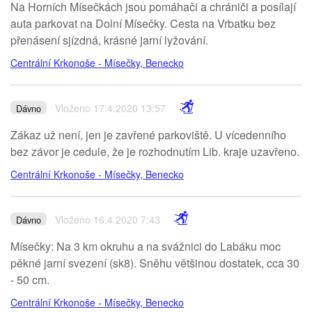
Na Horních Mísečkách jsou pomáhači a chrániči a posílají
auta parkovat na Dolní Mísečky. Cesta na Vrbatku bez
přenásení sjízdná, krásné jarní lyžování.
Centrální Krkonoše - Mísečky, Benecko
Vloženo 17.4.2020 13:57
Dávno
Zákaz už není, jen je zavřené parkoviště. U vícedenního
bez závor je cedule, že je rozhodnutím Lib. kraje uzavřeno.
Centrální Krkonoše - Mísečky, Benecko
Vloženo 16.4.2020 7:43
Dávno
Mísečky: Na 3 km okruhu a na svážnici do Labáku moc
pěkné jarní svezení (sk8). Sněhu většinou dostatek, cca 30
- 50 cm.
Centrální Krkonoše - Mísečky, Benecko