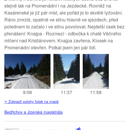
stejně tak na Promenádní i na Jezdecké. Rovněž na
Kasárenské je již pár míst, ale pořád je to skvělé lyžování.
Ráno zmrzlé, opatrně ve stínu hlavně ve sjezdech, před
polednem to začalo i ve stínu povolovat. Nejdelší úsek bez
přenášení: Knajpa - Rozmezí - odbočka k chatě Věčného
mlčení nad Kristiánovem. Knajpa zavřena, Kiosek na
Promenádní otevřen. Potkal jsem jen pár lidí.
9:08
11:37
11:58
»
Zobrazit polohy fotek na mapě
Bedřichov a Jizerská magistrála