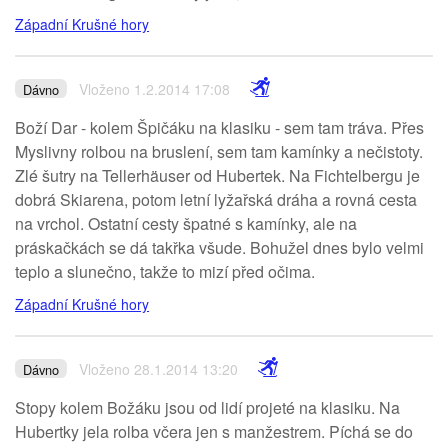
Západní Krušné hory
Vloženo 1.2.2014 17:08
Dávno
Boží Dar - kolem Špičáku na klasiku - sem tam tráva. Přes
Myslivny rolbou na bruslení, sem tam kamínky a nečistoty.
Zlé šutry na Tellerhäuser od Hubertek. Na Fichtelbergu je
dobrá Skiarena, potom letní lyžařská dráha a rovná cesta
na vrchol. Ostatní cesty špatné s kamínky, ale na
práskačkách se dá takřka všude. Bohužel dnes bylo velmi
teplo a slunečno, takže to mizí před očima.
Západní Krušné hory
Vloženo 28.1.2014 13:20
Dávno
Stopy kolem Božáku jsou od lidí projeté na klasiku. Na
Hubertky jela rolba včera jen s manžestrem. Píchá se do