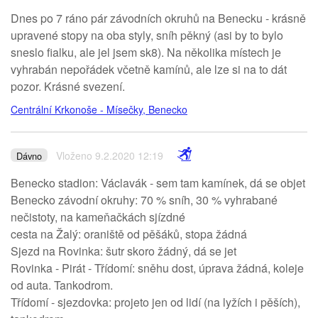
Dnes po 7 ráno pár závodních okruhů na Benecku - krásně
upravené stopy na oba styly, sníh pěkný (asi by to bylo
sneslo fialku, ale jel jsem sk8). Na několika místech je
vyhrabán nepořádek včetně kamínů, ale lze si na to dát
pozor. Krásné svezení.
Centrální Krkonoše - Mísečky, Benecko
Vloženo 9.2.2020 12:19
Dávno
Benecko stadion: Václavák - sem tam kamínek, dá se objet
Benecko závodní okruhy: 70 % sníh, 30 % vyhrabané
nečistoty, na kameňačkách sjízdné
cesta na Žalý: oraniště od pěšáků, stopa žádná
Sjezd na Rovinka: šutr skoro žádný, dá se jet
Rovinka - Pirát - Třídomí: sněhu dost, úprava žádná, koleje
od auta. Tankodrom.
Třídomí - sjezdovka: projeto jen od lidí (na lyžích i pěších),