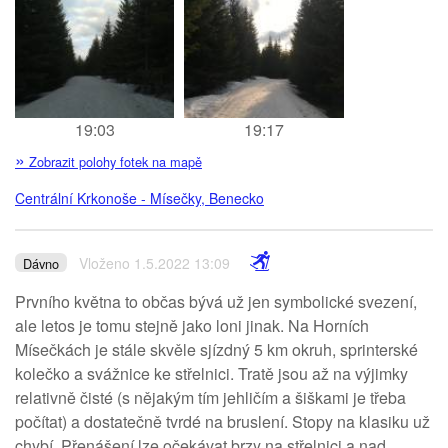
19:03
19:17
»
Zobrazit polohy fotek na mapě
Centrální Krkonoše - Mísečky, Benecko
Vloženo 1.5.2022 13:09
Dávno
Prvního května to občas bývá už jen symbolické svezení,
ale letos je tomu stejně jako loni jinak. Na Horních
Mísečkách je stále skvěle sjízdný 5 km okruh, sprinterské
kolečko a svážnice ke střelnici. Tratě jsou až na výjimky
relativně čisté (s nějakým tím jehličím a šiškami je třeba
počítat) a dostatečně tvrdé na bruslení. Stopy na klasiku už
chybí. Přenášení lze očekávat brzy na střelnici a nad