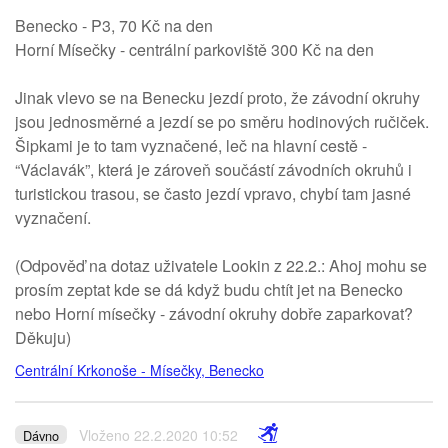
Benecko - P3, 70 Kč na den
Horní Mísečky - centrální parkoviště 300 Kč na den
Jinak vlevo se na Benecku jezdí proto, že závodní okruhy
jsou jednosměrné a jezdí se po směru hodinových ručiček.
Šipkami je to tam vyznačené, leč na hlavní cestě -
“Václavák”, která je zároveň součástí závodních okruhů i
turistickou trasou, se často jezdí vpravo, chybí tam jasné
vyznačení.
(Odpověď na dotaz uživatele Lookin z 22.2.: Ahoj mohu se
prosím zeptat kde se dá když budu chtít jet na Benecko
nebo Horní mísečky - závodní okruhy dobře zaparkovat?
Děkuju)
Centrální Krkonoše - Mísečky, Benecko
Vloženo 22.2.2020 10:52
Dávno