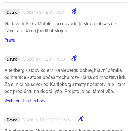
Vloženo 9.1.2017 8:31
Dávno
Golfové hřiště v Motole - po obvodu je stopa, občas na
trávu, ale dá se jezdit obstojně.
Praha
Vloženo 9.1.2017 8:29
Dávno
Altenberg - stopy kolem Kahlebergu dobré, hlavní přímka
od hranice - stopa občas trochu rozviklaná od množství lidí.
Za silnicí na sever od Kahlebergu místy nečistoty, ale i tam
bez problému na dobré lyže. Projeto je asi téměř vše.
Východní Krušné hory
Vloženo 10.12.2016 18:51
Dávno
Biathlonarena Altenberg - stadion a kopec nad stadionem