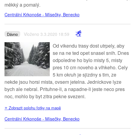
měkký a pomalý.
Centrální Krkonoše - Mísečky, Benecko
Vloženo 3.3.2020 18:59
Dávno
Od vikendu trasy dost utrpely, aby
se na ne ted opet snasel snih. Dnes
odpoledne ho bylo misty 5, misty
pres 10 cm noveho a vlhkeho. Cely
5 km okruh je sjizdny s tim, ze
nekde jsou horsi mista, ovsem jetelna. Jednickove lyze
bych ale nebral. Prituhne-li, a napadne-li jeste neco pres
noc, mohlo by byt zitra pekne svezeni.
»
Zobrazit polohu fotky na mapě
Centrální Krkonoše - Mísečky, Benecko