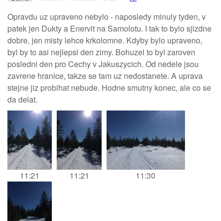
Opravdu uz upraveno nebylo - naposledy minuly tyden, v
patek jen Dukty a Enervit na Samolotu. I tak to bylo sjizdne
dobre, jen misty lehce krkolomne. Kdyby bylo upraveno,
byl by to asi nejlepsi den zimy. Bohuzel to byl zaroven
posledni den pro Cechy v Jakuszycich. Od nedele jsou
zavrene hranice, takze se tam uz nedostanete. A uprava
stejne jiz probihat nebude. Hodne smutny konec, ale co se
da delat.
11:21
11:21
11:30