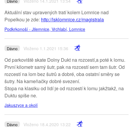
Vloženo 14.1.2021 13:54
Dávno
Aktuální stav upravených tratí kolem Lomnice nad
Popelkou je zde:
http://lsklomnice.cz/magistrala
Podkrkonoší - Jilemnice, Vrchlabí, Lomnice
Vloženo 1.1.2021 15:36
Dávno
Od parkoviště skate Dolny Dukt na rozcestí,a poté k lomu.
První kilometr samý šutr, pak na rozcestí sem tam šutr. Od
rozcestí na lom bez šutrů a dobré, oba ostatní směry se
šutry. Na kameňačky dobré svezení.
Stopa na klasiku od lidí je od rozcestí k lomu jakžtakž, na
Duktu spíše ne.
Jakuszyce a okolí
Vloženo 18.4.2020 13:22
Dávno