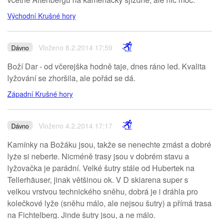
Východní Krušné hory
Vloženo 8.2.2014 17:59
Dávno
Boží Dar - od včerejška hodně taje, dnes ráno led. Kvalita
lyžování se zhoršila, ale pořád se dá.
Západní Krušné hory
Vloženo 4.2.2014 17:17
Dávno
Kamínky na Božáku jsou, takže se nenechte zmást a dobré
lyże si neberte. Nicméně trasy jsou v dobrém stavu a
lyžovačka je parádní. Velké šutry stále od Hubertek na
Tellerhäuser, jinak většinou ok. V D skiarena super s
velkou vrstvou technického sněhu, dobrá je i dráhla pro
kolečkové lyže (sněhu málo, ale nejsou šutry) a přímá trasa
na Fichtelberg. Jinde šutry jsou, a ne málo.