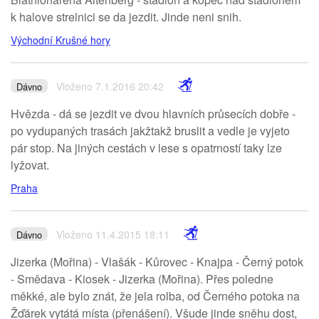
k halove strelnici se da jezdit. Jinde neni snih.
Východní Krušné hory
Vloženo 7.1.2016 20:42
Dávno
Hvězda - dá se jezdit ve dvou hlavních průsecích dobře -
po vydupaných trasách jakžtakž bruslit a vedle je vyjeto
pár stop. Na jiných cestách v lese s opatrností taky lze
lyžovat.
Praha
Vloženo 11.4.2015 18:11
Dávno
Jizerka (Mořina) - Vlašák - Kůrovec - Knajpa - Černý potok
- Smědava - Kiosek - Jizerka (Mořina). Přes poledne
měkké, ale bylo znát, že jela rolba, od Černého potoka na
Žďárek vytátá místa (přenášení). Všude jinde sněhu dost,