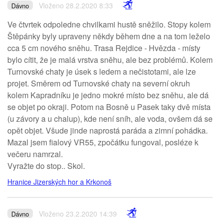
Vloženo 28.2.2020 8:33
Dávno
Ve čtvrtek odpoledne chvilkami hustě sněžilo. Stopy kolem
Štěpánky byly upraveny někdy během dne a na tom leželo
cca 5 cm nového sněhu. Trasa Rejdice - Hvězda - místy
bylo cítit, že je malá vrstva sněhu, ale bez problémů. Kolem
Turnovské chaty je úsek s ledem a nečistotami, ale lze
projet. Směrem od Turnovské chaty na severní okruh
kolem Kapradníku je jedno mokré místo bez sněhu, ale dá
se objet po okraji. Potom na Bosně u Pasek taky dvě místa
(u závory a u chalup), kde není sníh, ale voda, ovšem dá se
opět objet. Všude jinde naprostá paráda a zimní pohádka.
Mazal jsem fialový VR55, zpočátku fungoval, posléze k
večeru namrzal.
Vyražte do stop.. Skol.
Hranice Jizerských hor a Krkonoš
Vloženo 23.2.2020 14:39
Dávno