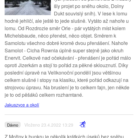
šly projet po sněhu okolo, Dolny
Dukt souvislý sníh). V lese k lomu
hodně jehličí, ale ještě to jede slušně. Vytáto až nahoře u
lomu. Od Rozdrozie směr Orle - pár vytátých míst kolem
Michelsbaude, něco přenést, něco objet. Směrem k
Samolotu všechno dobré kromě dvou přenášení. Nahoře
Samolot - Cicha Rownia úplně super stejně jako okruh
Enervit. Celkově nad očekávání - přenášení je pořád málo
oproti Jizerkám a stojí to pořád za pěkné sklouznutí. Díky
poslední úpravě na Velikonoční pondělí jsou většinou
celkem slušné i stopy na klasiku, které pořád odkazují na
strojovou úpravu. Na bruslení je to celkem fajn, jen někde
je to od pěšáků celkem rozhamtané.
Jakuszyce a okolí
Vloženo 23.4.2022 13:29
Dávno
Z Mořiny k bunkru je několik krátkých úseků bez sněhu,