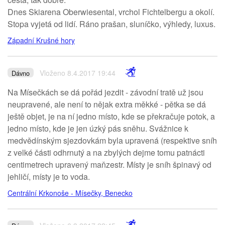
Dnes Skiarena Oberwiesental, vrchol Fichtelbergu a okolí.
Stopa vyjetá od lidí. Ráno prašan, sluníčko, výhledy, luxus.
Západní Krušné hory
Vloženo 8.4.2017 19:44
Dávno
Na Mísečkách se dá pořád jezdit - závodní tratě už jsou
neupravené, ale není to nějak extra měkké - pětka se dá
ještě objet, je na ní jedno místo, kde se překračuje potok, a
jedno místo, kde je jen úzký pás sněhu. Svážnice k
medvědínským sjezdovkám byla upravená (respektive sníh
z velké části odhrnutý a na zbylých dejme tomu patnácti
centimetrech upravený maňzestr. Místy je sníh špinavý od
jehličí, místy je to voda.
Centrální Krkonoše - Mísečky, Benecko