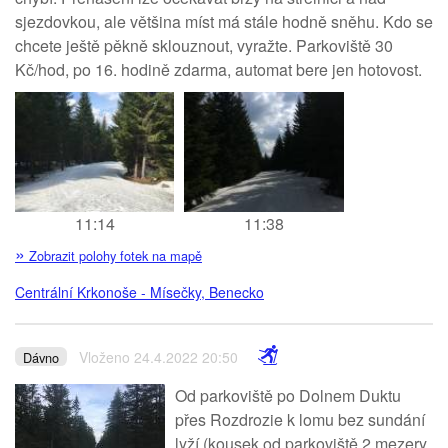
sjezdovkou, ale většina míst má stále hodně sněhu. Kdo se
chcete ještě pěkně sklouznout, vyražte. Parkoviště 30
Kč/hod, po 16. hodině zdarma, automat bere jen hotovost.
11:14
11:38
»
Zobrazit polohy fotek na mapě
Centrální Krkonoše - Mísečky, Benecko
Vloženo 24.4.2022 20:50
Dávno
Od parkoviště po Dolnem Duktu
přes Rozdrozie k lomu bez sundání
lyží (kousek od parkoviště 2 mezery