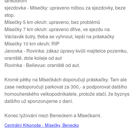
tankodrom
sjezdovka - Mísečky: upraveno rolbou za sjezdovky, beze
stop.
Mísečky 5 km okruh: upraveno, bez problémů
Mísečky 7 km okruh: upraveno dříve, ve sjezdu na
Václavák šutry, třeba se vyhnout, lepší na práskačky
Mísečky 10 km okruh: RIP
Janovka - Rovinka: zákaz úpravy kvůli majitelce pozemku,
oraniště, dole koleje od aut
Rovinka - Bellevue: oraniště od aut.
Kromě pětky na Mísečkách doporučuji práskačky. Tam ale
zase nedoporučuji parkovat za 300,- a podporovat dalšího
hornouherského velkopodnikatele, protože stačí, že byznys
dalšího už sponzorujeme z daní.
Konec lyžování mezi Beneckem a Mísečkami.
Centrální Krkonoše - Mísečky, Benecko