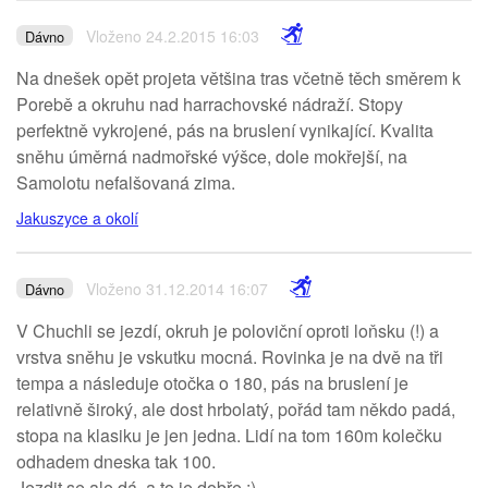
Vloženo 24.2.2015 16:03
Dávno
Na dnešek opět projeta většina tras včetně těch směrem k
Porebě a okruhu nad harrachovské nádraží. Stopy
perfektně vykrojené, pás na bruslení vynikající. Kvalita
sněhu úměrná nadmořské výšce, dole mokřejší, na
Samolotu nefalšovaná zima.
Jakuszyce a okolí
Vloženo 31.12.2014 16:07
Dávno
V Chuchli se jezdí, okruh je poloviční oproti loňsku (!) a
vrstva sněhu je vskutku mocná. Rovinka je na dvě na tři
tempa a následuje otočka o 180, pás na bruslení je
relativně široký, ale dost hrbolatý, pořád tam někdo padá,
stopa na klasiku je jen jedna. Lidí na tom 160m kolečku
odhadem dneska tak 100.
Jezdit se ale dá, a to je dobře :)