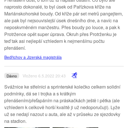
naprosto dokonalé, to byl úsek od Pařízkova kříže na
Mariánskohorské boudy. Od kříže pár set metrů pangejtem,
ale pak byl nejsouvislejší úsek dnešního dne, a navíc na
neposkvrněném manžestru. Přes boudy po louce, a pak k
Protržence opět super úprava. Okruh přes Protrženku je
teď tak asi nejlepší vzhledem k nejmenšímu počtu
přenášení.
Bedřichov a Jizerská magistrála
Vloženo 6.5.2022 20:43
Dávno
Svážnice ke střelnici a sprinterské kolečko celkem solidní
podmínky, dá se i trojka a s krátkým
přenášením/přeťapáním na práskačkách ještě i pětka (ale
vzhledem k celkově horší kvalitě ji už nedoporučuji). Lyže
už se nedají nazout u auta, ale až v průseku ze sjezdovky
na stadion.