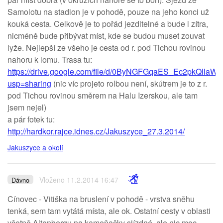
Samolotu na stadion je v pohodě, pouze na jeho konci už
kouká cesta. Celkově je to pořád jezditelné a bude i zítra,
nicméně bude přibývat míst, kde se budou muset zouvat
lyže. Nejlepší ze všeho je cesta od r. pod Tichou rovinou
nahoru k lomu. Trasa tu:
https://drive.google.com/file/d/0ByNGFGqaES_Ec2pkQllaW
usp=sharing
(nic víc projeto rolbou není, skútrem je to z r.
pod Tichou rovinou směrem na Halu Izerskou, ale tam
jsem nejel)
a pár fotek tu:
http://hardkor.rajce.idnes.cz/Jakuszyce_27.3.2014/
Jakuszyce a okolí
Vloženo 11.2.2014 16:47
Dávno
Cínovec - Vitiška na bruslení v pohodě - vrstva sněhu
tenká, sem tam vytátá místa, ale ok. Ostatní cesty v oblasti
včetně Altenbergu na kameňačky sjízdné, ale nic moc.