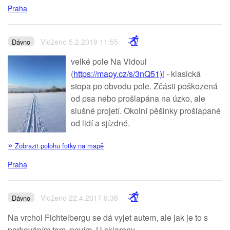
Praha
Vloženo 5.2.2019 11:55
Dávno
velké pole Na Vidoul
(
https://mapy.cz/s/3nQ51)i
- klasická
stopa po obvodu pole. Zčásti poškozená
od psa nebo prošlapána na úzko, ale
slušné projetí. Okolní pěšinky prošlapané
od lidí a sjízdné.
»
Zobrazit polohu fotky na mapě
Praha
Vloženo 22.4.2017 9:38
Dávno
Na vrchol Fichtelbergu se dá vyjet autem, ale jak je to s
parkováním tam, nevím. U skiareny