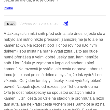
Praha
Vloženo 27.3.2014 18:42
Dávno
V Jakusyzcích mizí sníh před očima, ale dnes to ještě šlo a
nebylo ani nutno nikde přenášet (samozřejmě je to ale na
kameňačky). Na rozcestí pod Tichou rovinou (Dolnym
duktem) jsou místa na hraně vytátí (zítra už to asi bude
nutné přenášet) a velmi dobré úseky tam, kam nemůže
sníh. Horní dukt je zejména v kopci od stadionu plný
kamení. Na rozcestí je vytáto, ale cesta doprava nahoru k
lomu je luxusní po celé délce a myslím, že tak vydrží i do
víkendu. Celý den tam byly i úseky, které vydržely pěkně
pevné. Naopak sjezd od rozcestí po Tichou rovinou na
Orle je dost nebezpečný se spoustou odtátých míst a
kamení. Jižní cesta od Orle na stadion je prohrnutá a jezdí
tam auta, ale nejkratší cesta vrchem přes Samolot je až na
pár míst dobrá (v okruzích nahoře se to boří). Sjezd ze