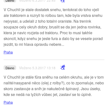
Vloženo 6.3.2017 22:45
Dávno
V Chuchli je stale dostatek snehu, tentokrat do toho vjeli
ale traktorem a rozryli to rolbou tam, kde byla vrstva snehu
nejvyssi, a udelali z toho totalni oraniste. Na trenink
soupaze cely okruh dobry, bruslit se da jen jedna rovinka,
ktera je navic rozjeta od traktoru. Proc to musi takhle
skoncit, kdyz snehu je jeste fura a dalo by se vesele porad
jezdit, to mi hlava opravdu nebere...
Praha
Vloženo 5.3.2017 13:18
Dávno
V Chuchli je stále fůra sněhu na celém okruhu, ale je v tom
nalité/nasypané něco (olej z rolby?), co to zpomaluje, nebo
skoro zastavuje a sníh je nakutečně špinavý. Jsou úseky,
kde se nedá na lyžích vůbec jet, zastaví se to úplně.
Praha