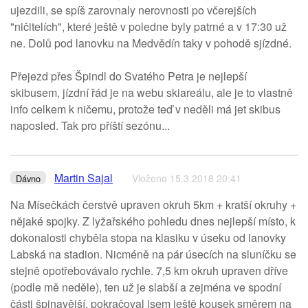
ujezdili, se spíš zarovnaly nerovnosti po včerejších
"ničitelích", které ještě v poledne byly patrné a v 17:30 už
ne. Dolů pod lanovku na Medvědín taky v pohodě sjízdné.
Přejezd přes Špindl do Svatého Petra je nejlepší
skibusem, jízdní řád je na webu skiareálu, ale je to vlastně
info celkem k ničemu, protože teď v neděli má jet skibus
naposled. Tak pro příští sezónu...
Martin Sajal
Vloženo 15.3.2018 20:41
Dávno
Na Mísečkách čerstvě upraven okruh 5km + kratší okruhy +
nějaké spojky. Z lyžařského pohledu dnes nejlepší místo, k
dokonalosti chyběla stopa na klasiku v úseku od lanovky
Labská na stadion. Nicméně na pár úsecích na sluníčku se
stejně opotřebovávalo rychle. 7,5 km okruh upraven dříve
(podle mě neděle), ten už je slabší a zejména ve spodní
části špinavější, pokračoval jsem ještě kousek směrem na