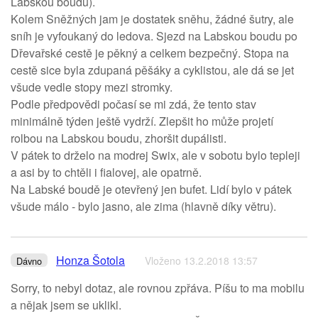
Labskou boudu).
Kolem Sněžných jam je dostatek sněhu, žádné šutry, ale
sníh je vyfoukaný do ledova. Sjezd na Labskou boudu po
Dřevařské cestě je pěkný a celkem bezpečný. Stopa na
cestě sice byla zdupaná pěšáky a cyklistou, ale dá se jet
všude vedle stopy mezi stromky.
Podle předpovědi počasí se mi zdá, že tento stav
minimálně týden ještě vydrží. Zlepšit ho může projetí
rolbou na Labskou boudu, zhoršit dupálisti.
V pátek to drželo na modrej Swix, ale v sobotu bylo tepleji
a asi by to chtěli i fialovej, ale opatrně.
Na Labské boudě je otevřený jen bufet. Lidí bylo v pátek
všude málo - bylo jasno, ale zima (hlavně díky větru).
Honza Šotola
Vloženo 13.2.2018 13:57
Dávno
Sorry, to nebyl dotaz, ale rovnou zpřáva. Píšu to ma mobilu
a nějak jsem se uklikl.