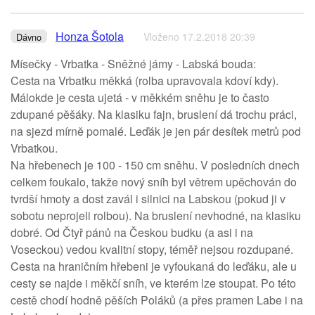
Honza Šotola
Vloženo 17.2.2018 20:39
Dávno
Mísečky - Vrbatka - Sněžné jámy - Labská bouda:
Cesta na Vrbatku měkká (rolba upravovala kdoví kdy).
Málokde je cesta ujetá - v měkkém sněhu je to často
zdupané pěšáky. Na klasiku fajn, bruslení dá trochu práci,
na sjezd mírně pomalé. Leďák je jen pár desítek metrů pod
Vrbatkou.
Na hřebenech je 100 - 150 cm sněhu. V posledních dnech
celkem foukalo, takže nový sníh byl větrem upěchován do
tvrdší hmoty a dost zavál i silnici na Labskou (pokud ji v
sobotu neprojeli rolbou). Na bruslení nevhodné, na klasiku
dobré. Od Čtyř pánů na Českou budku (a asi i na
Voseckou) vedou kvalitní stopy, téměř nejsou rozdupané.
Cesta na hraničním hřebeni je vyfoukaná do leďáku, ale u
cesty se najde i měkčí sníh, ve kterém lze stoupat. Po této
cestě chodí hodně pěších Poláků (a přes pramen Labe i na