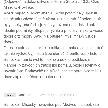
(Odpověď na dotaz uživatele Honza Šotola z 13.2.: Okruh
Mísečky-Rovinka:
Včera napadlo 3-5cm sněhu. Okruh potom celý upravili,
stejně tak i závodní tratě až na 10km okruh. V poledne už
byly úseky prudších sjezdů vyplužené na leďák. Jinak
ideální podmínky. Stopa je rychlá a přitom v ní skoro všude
dobře drží modrý Swix. Na bruslení myslím taky všude
dobrý.
Dnes je polojasno, takže to měkne pomalu a asi to pár dnů
taklhle vydrží. Výjimkou jsou slunečné partie cesty kolem
Benecka. Tam to rychle měkne a pěkně podkluzuje.
Nahoře i v závodních tratích lidí pomálu, okolo Rovinky o
poznání víc. Parkoviště na Mísečkách se oproti včerejšku
dnes zaplnilo během dopoledne.)
Janule
Vloženo 11.2.2018 20:03
Dávno
Benecko - Mísečky - svážnice pod Medvědín a zpět: vše