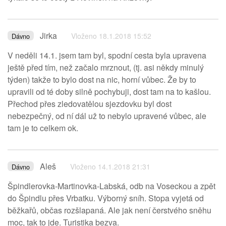
Jirka
Vloženo 18.1.2018 15:52
Dávno
V neděli 14.1. jsem tam byl, spodní cesta byla upravena
ještě před tím, než začalo mrznout, (tj. asi někdy minulý
týden) takže to bylo dost na nic, horní vůbec. Že by to
upravili od té doby silně pochybuji, dost tam na to kašlou.
Přechod přes zledovatělou sjezdovku byl dost
nebezpečný, od ní dál už to nebylo upravené vůbec, ale
tam je to celkem ok.
Aleš
Vloženo 14.1.2018 21:31
Dávno
Špindlerovka-Martinovka-Labská, odb na Voseckou a zpět
do Špindlu přes Vrbatku. Výborný sníh. Stopa vyjetá od
běžkařů, občas rozšlapaná. Ale jak není čerstvého sněhu
moc, tak to jde. Turistika bezva.