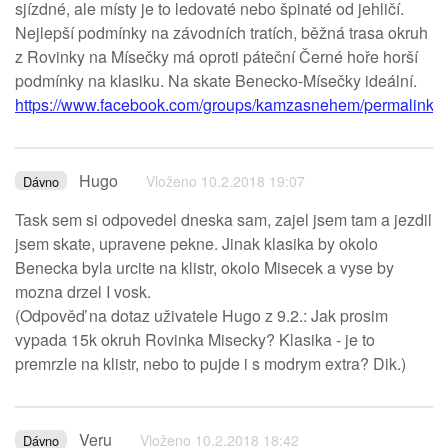
sjízdné, ale místy je to ledovaté nebo špinaté od jehličí.
Nejlepší podmínky na závodních tratích, běžná trasa okruh
z Rovinky na Mísečky má oproti páteční Černé hoře horší
podmínky na klasiku. Na skate Benecko-Mísečky ideální.
https://www.facebook.com/groups/kamzasnehem/permalink
Hugo
Vloženo 10.2.2018 19:07
Dávno
Task sem si odpovedel dneska sam, zajel jsem tam a jezdil
jsem skate, upravene pekne. Jinak klasika by okolo
Benecka byla urcite na klistr, okolo Misecek a vyse by
mozna drzel I vosk.
(Odpověď na dotaz uživatele Hugo z 9.2.: Jak prosim
vypada 15k okruh Rovinka Misecky? Klasika - je to
premrzle na klistr, nebo to pujde i s modrym extra? Dik.)
Veru
Vloženo 10.2.2018 18:42
Dávno