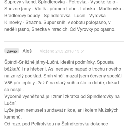
Suprovy vikend. Spindlerovka - Petrovka - Vysoke kolo -
Snezne jamy - Violik - pramen Labe - Labska - Martinovka -
Bradlerovy boudy - Spindlerovka - Lucni - Vyrovka -
Klinovky - Strazne. Super sníh, v sobotu polojasno, v
neděli jasno, Snezka v mracich. Od Vyrovky polojasno.
Aleš
Vloženo 24.3.2018 13:51
Dávno
Špindl-Sněžné jámy-Luční. Ideální podmínky. Spousta
běžkařů i na hřebeni. Asi nedavno napadlo trochu nového
na zmrzlý podklad. Sníh vlhčí, mazal jsem červeny speciál
V55 pro teploty -2až 0 na starý sníh a šlo to dobře, dokud
se nesjel.
Výborně vysněžená je i zimní zkratka od Špindlerovky na
Luční.
Lyže jsem nemusel sundavat nikde, ani kolem Mužských
kamenů.
Od rozc. pod Pettroivkou na Špindkerovku dokonce