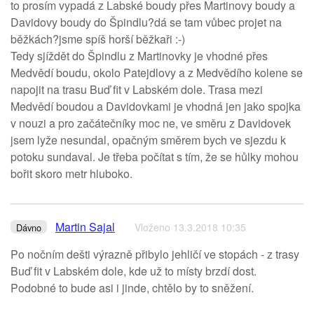
to prosím vypadá z Labské boudy přes Martinovy boudy a
Davidovy boudy do Špindlu?dá se tam vůbec projet na
běžkách?jsme spíš horší běžkaři :-)
Tedy sjíždět do Špindlu z Martinovky je vhodné přes
Medvědí boudu, okolo Patejdlovy a z Medvědího kolene se
napojit na trasu Buď fit v Labském dole. Trasa mezi
Medvědí boudou a Davidovkami je vhodná jen jako spojka
v nouzi a pro začátečníky moc ne, ve směru z Davidovek
jsem lyže nesundal, opačným směrem bych ve sjezdu k
potoku sundaval. Je třeba počítat s tím, že se hůlky mohou
bořit skoro metr hluboko.
Martin Sajal
Vloženo 13.3.2018 10:35
Dávno
Po nočním dešti výrazně přibylo jehličí ve stopách - z trasy
Buď fit v Labském dole, kde už to místy brzdí dost.
Podobné to bude asi i jinde, chtělo by to sněžení.