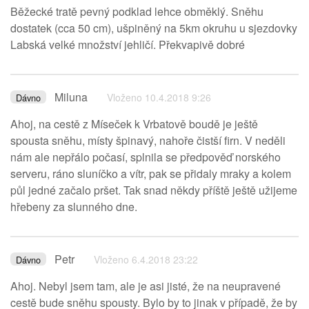
Běžecké tratě pevný podklad lehce obměklý. Sněhu
dostatek (cca 50 cm), ušpiněný na 5km okruhu u sjezdovky
Labská velké množství jehličí. Překvapivě dobré
Miluna
Vloženo 10.4.2018 9:26
Dávno
Ahoj, na cestě z Míseček k Vrbatově boudě je ještě
spousta sněhu, místy špinavý, nahoře čistší firn. V neděli
nám ale nepřálo počasí, splnila se předpověď norského
serveru, ráno sluníčko a vítr, pak se přidaly mraky a kolem
půl jedné začalo pršet. Tak snad někdy příště ještě užijeme
hřebeny za slunného dne.
Petr
Vloženo 6.4.2018 23:22
Dávno
Ahoj. Nebyl jsem tam, ale je asi jisté, že na neupravené
cestě bude sněhu spousty. Bylo by to jinak v případě, že by