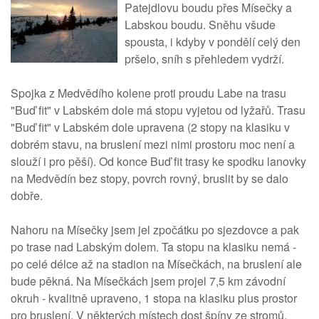
Patejdlovu boudu přes Mísečky a
Labskou boudu. Sněhu všude
spousta, i kdyby v pondělí celý den
pršelo, sníh s přehledem vydrží.
Spojka z Medvědího kolene proti proudu Labe na trasu
"Buď fit" v Labském dole má stopu vyjetou od lyžařů. Trasu
"Buď fit" v Labském dole upravena (2 stopy na klasiku v
dobrém stavu, na bruslení mezi nimi prostoru moc není a
slouží i pro pěší). Od konce Buď fit trasy ke spodku lanovky
na Medvědín bez stopy, povrch rovný, bruslit by se dalo
dobře.
Nahoru na Mísečky jsem jel zpočátku po sjezdovce a pak
po trase nad Labským dolem. Ta stopu na klasiku nemá -
po celé délce až na stadion na Mísečkách, na bruslení ale
bude pěkná. Na Mísečkách jsem projel 7,5 km závodní
okruh - kvalitně upraveno, 1 stopa na klasiku plus prostor
pro bruslení. V některých místech dost špíny ze stromů.