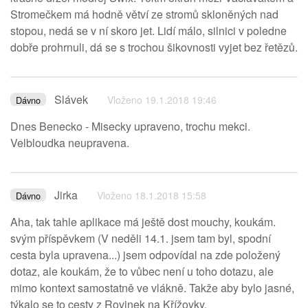
Stromečkem má hodně větví ze stromů skloněných nad
stopou, nedá se v ní skoro jet. Lidí málo, silnici v poledne
dobře prohrnuli, dá se s trochou šikovnosti vyjet bez řetězů.
Slávek
Vloženo 19.1.2018 19:46
Dávno
Dnes Benecko - Misecky upraveno, trochu mekci.
Velbloudka neupravena.
Jirka
Vloženo 18.1.2018 15:58
Dávno
Aha, tak tahle aplikace má ještě dost mouchy, koukám.
svým příspěvkem (V neděli 14.1. jsem tam byl, spodní
cesta byla upravena...) jsem odpovídal na zde položený
dotaz, ale koukám, že to vůbec není u toho dotazu, ale
mimo kontext samostatně ve vlákně. Takže aby bylo jasné,
týkalo se to cesty z Rovinek na Křížovky.