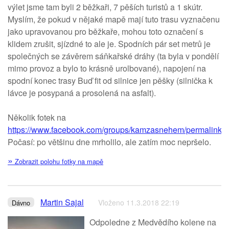
výlet jsme tam byli 2 běžkaři, 7 pěších turistů a 1 skútr.
Myslím, že pokud v nějaké mapě mají tuto trasu vyznačenu
jako upravovanou pro běžkaře, mohou toto označení s
klidem zrušit, sjízdné to ale je. Spodních pár set metrů je
společných se závěrem sáňkařské dráhy (ta byla v pondělí
mimo provoz a bylo to krásně urolbované), napojení na
spodní konec trasy Buď fit od silnice jen pěšky (silnička k
lávce je posypaná a prosolená na asfalt).
Několik fotek na
https://www.facebook.com/groups/kamzasnehem/permalink
Počasí: po většinu dne mrholilo, ale zatím moc nepršelo.
»
Zobrazit polohu fotky na mapě
Martin Sajal
Vloženo 11.3.2018 22:19
Dávno
Odpoledne z Medvědího kolene na