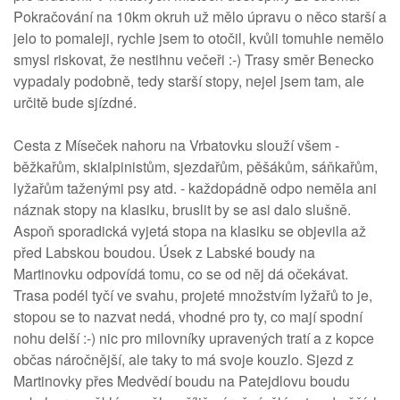
Pokračování na 10km okruh už mělo úpravu o něco starší a
jelo to pomaleji, rychle jsem to otočil, kvůli tomuhle nemělo
smysl riskovat, že nestihnu večeři :-) Trasy směr Benecko
vypadaly podobně, tedy starší stopy, nejel jsem tam, ale
určitě bude sjízdné.
Cesta z Míseček nahoru na Vrbatovku slouží všem -
běžkařům, skialpinistům, sjezdařům, pěšákům, sáňkařům,
lyžařům taženými psy atd. - každopádně odpo neměla ani
náznak stopy na klasiku, bruslit by se asi dalo slušně.
Aspoň sporadická vyjetá stopa na klasiku se objevila až
před Labskou boudou. Úsek z Labské boudy na
Martinovku odpovídá tomu, co se od něj dá očekávat.
Trasa podél tyčí ve svahu, projeté množstvím lyžařů to je,
stopou se to nazvat nedá, vhodné pro ty, co mají spodní
nohu delší :-) nic pro milovníky upravených tratí a z kopce
občas náročnější, ale taky to má svoje kouzlo. Sjezd z
Martinovky přes Medvědí boudu na Patejdlovu boudu