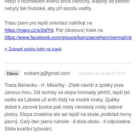
nebyl v rozměklém sněhu příliš náročný, šlápoty od pěších
nebyly tak hluboké, aby při sjezdu vadily.
Trasu jsem pro lepší orientaci naklikal na
https://mapy.cz/s/2stYd
. Pár (doslova) fotek na
https://www.facebook.com/groups/kamzasnehem/permalink
»
Zobrazit polohu fotky na mapě
roobert.g@gmail.com
Vloženo 23.2.2018 15:31
Dávno
Trasa Benecko - H. Mísečky - Zlaté návrší a zpátky pres
Janovu horu. Od rovinky ve stope hromady jehličí, lepší jet
vedle od Labské už snih čistý na modré vosky. Zpátky
dobré k Janově budce pak misty necistoty místy ledové
plotny. Stopa znatelna ale asi lepší na skate, podklad rovny
pevný. Celý den jasno nahoře - 6 dole okolo - 3 odpoledne.
Stále kvalitní lyžování.