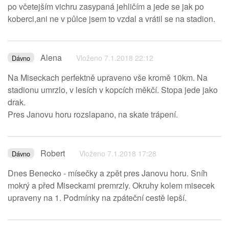
po včetejším vichru zasypaná jehličím a jede se jak po
koberci,ani ne v půlce jsem to vzdal a vrátil se na stadion.
Alena
Vloženo 7.1.2018 22:12
Dávno
Na Miseckach perfektně upraveno vše kromě 10km. Na
stadionu umrzlo, v lesích v kopcích měkčí. Stopa jede jako
drak.
Pres Janovu horu rozslapano, na skate trápení.
Robert
Vloženo 7.1.2018 17:28
Dávno
Dnes Benecko - mísečky a zpět pres Janovu horu. Sníh
mokrý a před Miseckami premrzly. Okruhy kolem misecek
upraveny na 1. Podmínky na zpáteční cestě lepší.