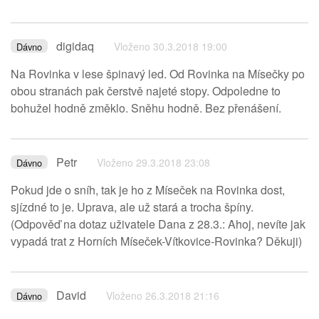
digidaq
Vloženo 30.3.2018 19:00
Dávno
Na Rovinka v lese špinavý led. Od Rovinka na Mísečky po
obou stranách pak čerstvě najeté stopy. Odpoledne to
bohužel hodně změklo. Sněhu hodně. Bez přenášení.
Petr
Vloženo 29.3.2018 23:08
Dávno
Pokud jde o sníh, tak je ho z Míseček na Rovinka dost,
sjízdné to je. Uprava, ale už stará a trocha špíny.
(Odpověď na dotaz uživatele Dana z 28.3.: Ahoj, nevíte jak
vypadá trat z Horních Míseček-Vítkovice-Rovinka? Děkuji)
David
Vloženo 26.3.2018 21:16
Dávno