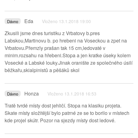
Eda
Vloženo 13.1.2018 19:00
Dávno
Zkusili jsme dnes turistiku z Vrbatovy b.pres
Labskou,Martinovu b. po hrebeni na Voseckou a zpet na
Vrbatovu.Přemzly prašan tak 15 cm,ledovaté v
minim.rozsahu na hřebeni.Stopa a jen kratke úseky kolem
Vosecké a Labské louky.Jinak oranište ze společného úsilí
běžkařu,skialpinistů a pěšáků skol
Honza
Vloženo 13.1.2018 16:53
Dávno
Tratě tvrdé místy dost jehličí. Stopa na klasiku projeta.
Skate místy složitější bylo patrné ze se to borilo v místech
kde projel skútr. Pozor na sjezdy místy dost ledové.