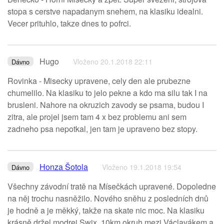
stopa s cerstve napadanym snehem, na klasiku idealni.
Vecer prituhlo, takze dnes to pofrci.
Hugo
Vloženo 20.1.2018 22:11
Dávno
Rovinka - Misecky upravene, cely den ale prubezne
chumelilo. Na klasiku to jelo pekne a kdo ma silu tak I na
brusleni. Nahore na okruzich zavody se psama, budou I
zitra, ale projel jsem tam 4 x bez problemu ani sem
zadneho psa nepotkal, jen tam je upraveno bez stopy.
Honza Šotola
Vloženo 19.1.2018 19:54
Dávno
Všechny závodní tratě na Mísečkách upravené. Dopoledne
na něj trochu nasněžilo. Nového sněhu z posledních dnů
je hodně a je měkký, takže na skate nic moc. Na klasiku
krásně držel modrej Swix. 10km okruh mezi Václavákem a