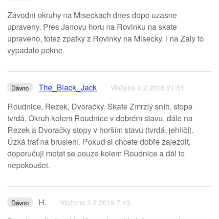
Zavodni okruhy na Miseckach dnes dopo uzasne
upraveny. Pres Janovu horu na Rovinku na skate
upraveno, totez zpatky z Rovinky na Misecky. I na Zaly to
vypadalo pekne.
The_Black_Jack
Vloženo 4.2.2018 21:51
Dávno
Roudnice, Rezek, Dvoračky. Skate Zmrzlý sníh, stopa
tvrdá. Okruh kolem Roudnice v dobrém stavu, dále na
Rezek a Dvoračky stopy v horším stavu (tvrdá, jehličí).
Úzká trať na bruslení. Pokud si chcete dobře zajezdit,
doporučuji motat se pouze kolem Roudnice a dál to
nepokoušet.
H.
Vloženo 2.2.2018 7:49
Dávno