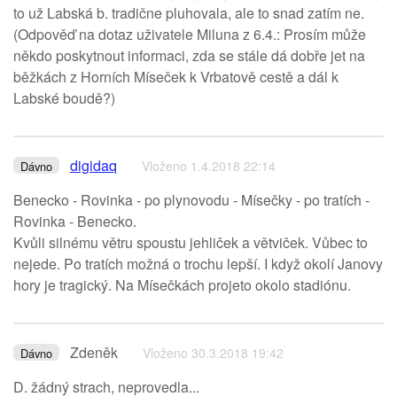
to už Labská b. tradične pluhovala, ale to snad zatím ne.
(Odpověď na dotaz uživatele Miluna z 6.4.: Prosím může
někdo poskytnout informaci, zda se stále dá dobře jet na
běžkách z Horních Míseček k Vrbatově cestě a dál k
Labské boudě?)
digidaq
Vloženo 1.4.2018 22:14
Dávno
Benecko - Rovinka - po plynovodu - Mísečky - po tratích -
Rovinka - Benecko.
Kvůli silnému větru spoustu jehliček a větviček. Vůbec to
nejede. Po tratích možná o trochu lepší. I když okolí Janovy
hory je tragický. Na Mísečkách projeto okolo stadiónu.
Zdeněk
Vloženo 30.3.2018 19:42
Dávno
D. žádný strach, neprovedla...