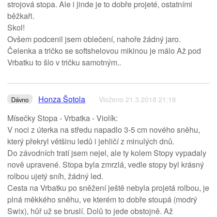
strojová stopa. Ale i jinde je to dobře projeté, ostatními
běžkaři.
Skol!
Ovšem podcenil jsem oblečení, nahoře žádný jaro.
Čelenka a tričko se softshelovou mikinou je málo Až pod
Vrbatku to šlo v tričku samotným..
Honza Šotola
Vloženo 21.3.2018 21:19
Dávno
Mísečky Stopa - Vrbatka - Violík:
V noci z úterka na středu napadlo 3-5 cm nového sněhu,
který překryl většinu ledů i jehličí z minulých dnů.
Do závodních tratí jsem nejel, ale ty kolem Stopy vypadaly
nově upravené. Stopa byla zmrzlá, vedle stopy byl krásný
rolbou ujetý sníh, žádný led.
Cesta na Vrbatku po sněžení ještě nebyla projetá rolbou, je
plná měkkého sněhu, ve kterém to dobře stoupá (modrý
Swix), hůř už se bruslí. Dolů to jede obstojně. Až