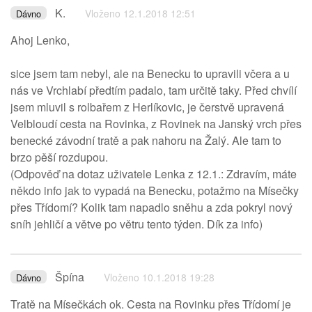
K.
Vloženo 12.1.2018 12:51
Dávno
Ahoj Lenko,
sice jsem tam nebyl, ale na Benecku to upravili včera a u
nás ve Vrchlabí předtím padalo, tam určitě taky. Před chvílí
jsem mluvil s rolbařem z Herlíkovic, je čerstvě upravená
Velbloudí cesta na Rovinka, z Rovinek na Janský vrch přes
benecké závodní tratě a pak nahoru na Žalý. Ale tam to
brzo pěší rozdupou.
(Odpověď na dotaz uživatele Lenka z 12.1.: Zdravím, máte
někdo info jak to vypadá na Benecku, potažmo na Mísečky
přes Třídomí? Kolik tam napadlo sněhu a zda pokryl nový
sníh jehličí a větve po větru tento týden. Dík za info)
Špína
Vloženo 10.1.2018 19:28
Dávno
Tratě na Mísečkách ok. Cesta na Rovinku přes Třídomí je