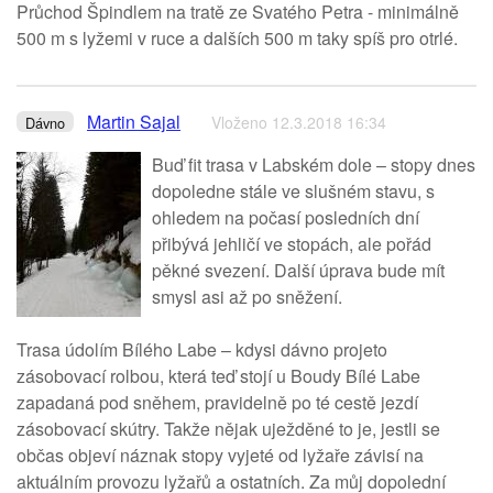
Průchod Špindlem na tratě ze Svatého Petra - minimálně
500 m s lyžemi v ruce a dalších 500 m taky spíš pro otrlé.
Martin Sajal
Vloženo 12.3.2018 16:34
Dávno
Buď fit trasa v Labském dole – stopy dnes
dopoledne stále ve slušném stavu, s
ohledem na počasí posledních dní
přibývá jehličí ve stopách, ale pořád
pěkné svezení. Další úprava bude mít
smysl asi až po sněžení.
Trasa údolím Bílého Labe – kdysi dávno projeto
zásobovací rolbou, která teď stojí u Boudy Bílé Labe
zapadaná pod sněhem, pravidelně po té cestě jezdí
zásobovací skútry. Takže nějak uježděné to je, jestli se
občas objeví náznak stopy vyjeté od lyžaře závisí na
aktuálním provozu lyžařů a ostatních. Za můj dopolední