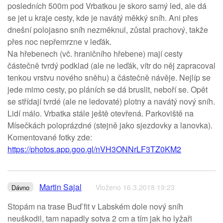
posledních 500m pod Vrbatkou je skoro samý led, ale dá
se jet u kraje cesty, kde je navátý měkký sníh. Ani přes
dnešní polojasno sníh nezměknul, zůstal prachový, takže
přes noc nepřemrzne v leďák.
Na hřebenech (vč. hraničního hřebene) mají cesty
částečně tvrdý podklad (ale ne leďák, vítr do něj zapracoval
tenkou vrstvu nového sněhu) a částečně návěje. Nejlíp se
jede mimo cesty, po pláních se dá bruslit, neboří se. Opět
se střídají tvrdé (ale ne ledovaté) plotny a navátý nový sníh.
Lidí málo. Vrbatka stále ještě otevřená. Parkoviště na
Mísečkách poloprázdné (stejně jako sjezdovky a lanovka).
Komentované fotky zde:
https://photos.app.goo.gl/nVH3ONNrLF3TZ0KM2
Martin Sajal
Vloženo 16.3.2018 19:23
Dávno
Stopám na trase Buď fit v Labském dole nový sníh
neuškodil, tam napadly sotva 2 cm a tím jak ho lyžaři