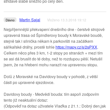
střídavě slabě sněžilo po celý den.
Martin Sajal
Vloženo 13.3.2018 19:12
Dávno
Nejpříjemnější překvapení dnešního dne - čerstvě strojově
upravená trasa od Špindlerovy boudy k Moravské boudě,
stejně tak i silnička někam k parkovišti na začátkem
sáňkařské dráhy, prostě tohle
https://mapy.cz/s/2sPXX
.
Celkem něco přes 3 km, 1-2 stopy po stranách + mezi tím
se asi dá bruslit do té doby, než to rozdupou pěší. Netušil
jsem, že na hřebeni mohu narazit na upravenou stopu.
Dolů z Moravské na Davidovy boudy v pohodě, z větší
části po upravené sjezdovce.
Davidovy boudy - Medvědí bouda: tím aspoň zodpovím
tento již neaktuální dotaz:
(Odpověď na dotaz uživatele Vlaďka z 21.1.: Dobrý den,jak