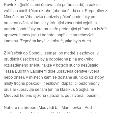
Rovinku (ještě starší úprava, ale pořád se dá) a pak se
vrátil po části 10km okruhu (obdobně, dá se). Serpentiny z
Míseček na Vrbatovku nabízely pěkné podmínky pro
bruslení (však si tam taky trénující závodníci vyjeli) a
parádní podmínky pro bruslaře preferující přírodou a lyžaři
upravené trasy jsou i nahoře, např. u Harrachových
kamenů. Zejména když je krásně, jako bylo dnes.
Z Míseček do Špindlu jsem jel po modré sjezdovce, v
prudších úsecích už byla odpoledne plná mokrého
rozježděného sněhu, takže v botech sucho nezůstalo.
Trasa Buď fit v Labském dole upravena čerstvě (včera
nebo dnes), v místech kam se dostane sluníčko už stopy
místy trochu poškodili nešikovní dupáci či bezohledný
bruslař (upravuje se tam jen na klasiku). Spojka na
Medvědí koleno sjízdná (uježdná, používaná i pěšími).
Nahoru na hřeben (Medvědí b. - Martinovka - Pod