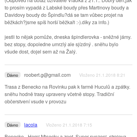
(Odpověď na dotaz uživatele Vlaďka z 21.1.: Dobrý den,jak
to prosím vypadá z Labské boudy přes Martinovy boudy a
Davidovy boudy do Špindlu?dá se tam vůbec projet na
běžkách?jsme spíš horší běžkaři :-).díky za info.)
jestli to nějak pomůže, dneska špindlerovka - sněžné jámy.
bez stopy, dopoledne umrzlý ale sjízdný . sněhu bylo
všude dost, dojel sem až na Žalý.
roobert.g@gmail.com
Vloženo 21.1.2018 8:21
Dávno
Trasa z Benecko na Rovinku pak k farmě Huculů a zpátky.
sněhu hodně trasy upraveny včetně stopy. Tradiční
občerstvení vsude v provozu
lacola
Vloženo 21.1.2018 7:15
Dávno
Benecko - Horni Misecky a zpet. Super svezeni, strojova