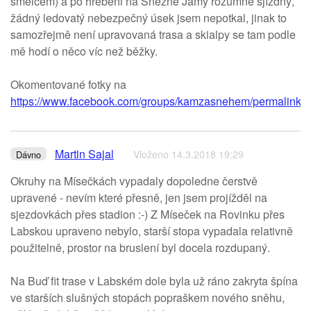
smělcem) a po hřebeni na Sněžné Jámy rozumně sjízdný,
žádný ledovatý nebezpečný úsek jsem nepotkal, jinak to
samozřejmě není upravovaná trasa a skialpy se tam podle
mě hodí o něco víc než běžky.
Okomentované fotky na
https://www.facebook.com/groups/kamzasnehem/permalink
Martin Sajal
Vloženo 14.3.2018 19:29
Dávno
Okruhy na Mísečkách vypadaly dopoledne čerstvě
upravené - nevím které přesně, jen jsem projížděl na
sjezdovkách přes stadion :-) Z Míseček na Rovinku přes
Labskou upraveno nebylo, starší stopa vypadala relativně
použitelně, prostor na bruslení byl docela rozdupaný.
Na Buď fit trase v Labském dole byla už ráno zakryta špína
ve starších slušných stopách popraškem nového sněhu,