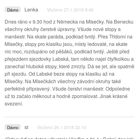
Lenka
Vloženo 27.1.2018 8:46
Dávno
Dnes ráno v 9.30 hod z Německa na Mísečky. Na Benecku
všechny okruhy čerstvě úpravny. Všude nové stopy a
manšestr. Na skate paráda, podklad tvrdý. Přes Třídomí na
Mísečky, stopy pro klasiku jsou, místy ledovaté, na skate
nic moc, rozdupáno od pěšáků, podklad tvrdý. Ještě před
přejezdem sjezdovky Labská, tam někdo najel čtyřkolkou a
zanechal hluboké stopy, které zmrzly. Dá se jet, ale opatrně
při sjezdu. Od Labské beze stopy na klasiku až na
Mísečky. Na Mísečkách všechny závodní okruhy také
perfektně připravený. Všude čerství manšestr. Odpoledne
už to začalo měknout a hodně zpomalovat. Jinak krásné
svezení.
st
Vloženo 26.1.2018 22:10
Dávno