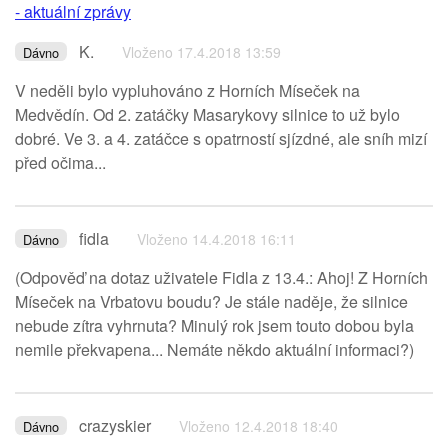
- aktuální zprávy
K.
Vloženo 17.4.2018 13:59
Dávno
V neděli bylo vypluhováno z Horních Míseček na
Medvědín. Od 2. zatáčky Masarykovy silnice to už bylo
dobré. Ve 3. a 4. zatáčce s opatrností sjízdné, ale sníh mizí
před očima...
fidla
Vloženo 14.4.2018 16:11
Dávno
(Odpověď na dotaz uživatele Fidla z 13.4.: Ahoj! Z Horních
Míseček na Vrbatovu boudu? Je stále naděje, že silnice
nebude zítra vyhrnuta? Minulý rok jsem touto dobou byla
nemile překvapena... Nemáte někdo aktuální informaci?)
crazyskier
Vloženo 12.4.2018 18:40
Dávno