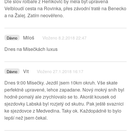
Dle slov rolbaře z Herlíkovic by měla být upravená
Velbloudí cesta na Rovinka, přes závodní tratě na Benecko
a na Žalej. Zatím neověřeno.
Miloš
Vloženo 8.2.2018 22:47
Dávno
Dnes na Mísečkách luxus
Vit
Vloženo 27.1.2018 16:17
Dávno
Dnes 9:00 Mísečky. Jezdil jsem 10km okruh. Vše skate
perfektně upravené, lehce zapadane. Nový mokrý sníh byl
hodně pomalý ale zrychlovalo se to. Akorát kousek od
sjezdovky Labská byl rozjetý od skutru. Pak ještě svaznici
ke sjezdovce z Medvedina. Taky ok. Každopádně to bylo
lepší než jsem čekal.