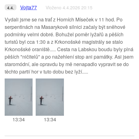
Vojta77
Vloženo 4.4.2026 20:15
4.4.
Vydali jsme se na trať z Horních Míseček v 11 hod. Po
serpentinách na Masarykově silnici začaly být sněhové
podmínky velmi dobré. Bohužel poměr lyžařů a pěších
turistů byl cca 1:30 a z Krkonošské magistrály se stalo
Krkonošské oraniště..... Cesta na Labskou boudu byly plná
pěších "ničitelů" a po nažehlení stop ani památky. Asi jsem
staromódní, ale opravdu by mě nenapadlo vypravit se do
těchto partií hor v tuto dobu bez lyží.....
13:34
13:34