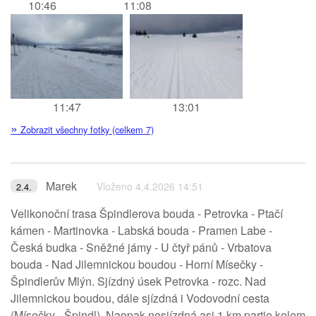
10:46
11:08
11:47
13:01
»
Zobrazit všechny fotky (celkem 7)
Marek
Vloženo 4.4.2026 14:51
2.4.
Velikonoční trasa Špindlerova bouda - Petrovka - Ptačí
kámen - Martinovka - Labská bouda - Pramen Labe -
Česká budka - Sněžné jámy - U čtyř pánů - Vrbatova
bouda - Nad Jilemnickou boudou - Horní Mísečky -
Špindlerův Mlýn. Sjízdný úsek Petrovka - rozc. Nad
Jilemnickou boudou, dále sjízdná i Vodovodní cesta
(Mísečky - Špindl). Naopak nesjízdná asi 1 km partie kolem