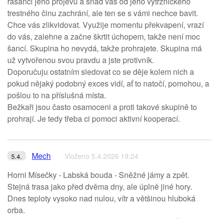
rasanci jeho projevu a snad vás od jeho výtržnického
trestného činu zachrání, ale ten se s vámi nechce bavit.
Chce vás zlikvidovat. Využije momentu překvapení, vrazí
do vás, zalehne a začne škrtit úchopem, takže není moc
šancí. Skupina ho nevydá, takže prohrajete. Skupina má
už vytvořenou svou pravdu a jste protivník.
Doporučuju ostatním sledovat co se děje kolem nich a
pokud nějaký podobný exces vidí, ať to natočí, pomohou, a
pošlou to na příslušná místa.
Bežkaři jsou často osamoceni a proti takové skupině to
prohrají. Je tedy třeba ci pomoci aktivní kooperací.
Mech
Vloženo 5.4.2026 19:24
5.4.
Horni Mísečky - Labská bouda - Sněžné jámy a zpět.
Stejná trasa jako před dvěma dny, ale úplně jiné hory.
Dnes teploty vysoko nad nulou, vítr a většinou hluboká
orba.