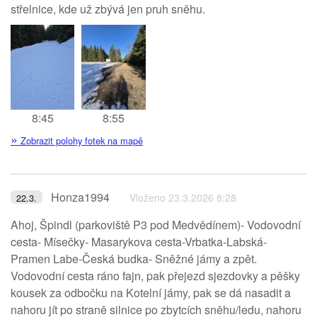
střelnice, kde už zbývá jen pruh sněhu.
8:45
8:55
»
Zobrazit polohy fotek na mapě
Honza1994
Vloženo 23.3.2026 8:28
22.3.
Ahoj, Špindl (parkoviště P3 pod Medvědínem)- Vodovodní
cesta- Mísečky- Masarykova cesta-Vrbatka-Labská-
Pramen Labe-Česká budka- Sněžné jámy a zpět.
Vodovodní cesta ráno fajn, pak přejezd sjezdovky a pěšky
kousek za odbočku na Kotelní jámy, pak se dá nasadit a
nahoru jít po straně silnice po zbytcích sněhu/ledu, nahoru