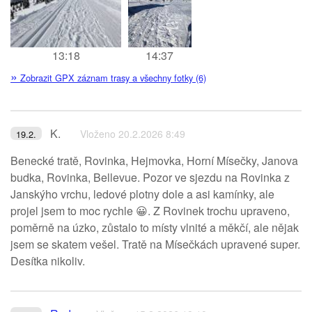
13:18
14:37
»
Zobrazit GPX záznam trasy a všechny fotky (6)
K.
Vloženo 20.2.2026 8:49
19.2.
Benecké tratě, Rovinka, Hejmovka, Horní Mísečky, Janova
budka, Rovinka, Bellevue. Pozor ve sjezdu na Rovinka z
Janskýho vrchu, ledové plotny dole a asi kamínky, ale
projel jsem to moc rychle 😀. Z Rovinek trochu upraveno,
poměrně na úzko, zůstalo to místy vlnité a měkčí, ale nějak
jsem se skatem vešel. Tratě na Mísečkách upravené super.
Desítka nikoliv.