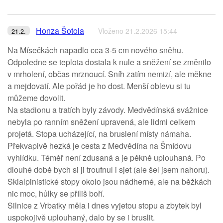
Honza Šotola
Vloženo 21.2.2026 15:44
21.2.
Na Mísečkách napadlo cca 3-5 cm nového sněhu.
Odpoledne se teplota dostala k nule a sněžení se změnilo
v mrholení, občas mrznoucí. Sníh zatím nemizí, ale měkne
a mejdovatí. Ale pořád je ho dost. Menší oblevu si tu
můžeme dovolit.
Na stadionu a tratích byly závody. Medvědínská svážnice
nebyla po ranním sněžení upravená, ale lidmi celkem
projetá. Stopa ucházející, na bruslení místy námaha.
Překvapivě hezká je cesta z Medvědína na Šmídovu
vyhlídku. Téměř není zdusaná a je pěkně uplouhaná. Po
dlouhé době bych si ji troufnul i sjet (ale šel jsem nahoru).
Skialpinistické stopy okolo jsou nádherné, ale na běžkách
nic moc, hůlky se příliš boří.
Silnice z Vrbatky měla i dnes vyjetou stopu a zbytek byl
uspokojivě uplouhaný, dalo by se i bruslit.