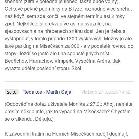
sněhem (zítra v poledne je konec, takže bude volný).
Celkově pěkné podmínky na B lyže, rozhodně více sněhu,
než když jsem zde končil ve stejném termínu asi 2 roky
zpět. Nejkritičtější překvapivě asi na svážnici, na
sjezdovkách a na hřebenech sněhu dost. Jen je třeba si
vyšlápnout, v tomto případě 1300 výškových. Možný je ale
také parking na Mísečkách za 300,- a v podstatě rovnou do
stopy. Jezdí se ještě ale i na spoustě jiných míst -
Bedřichov, Harrachov, Vimperk, Vysočina Aréna...tak
vyrazte udělat poslední stopu. Skol!
Redakce - Martin Sajal
Vloženo 27.3.2026 14:52
26.3.
(Odpověď na dotaz uživatele Monika z 27.3.: Ahoj, nemáte
prosím někdo info, jak to vypadá na Mísečkách? Chystám
se o víkendu. Děkuju.)
K závodním tratím na Horních Mísečkách raději doplňuji,