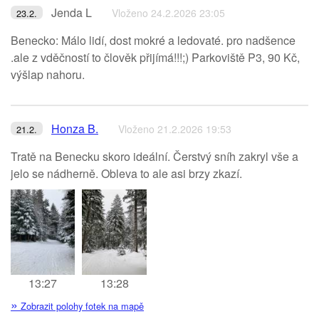
Jenda L
Vloženo 24.2.2026 23:05
23.2.
Benecko: Málo lidí, dost mokré a ledovaté. pro nadšence
.ale z vděčností to člověk přijímá!!!;) Parkoviště P3, 90 Kč,
výšlap nahoru.
Honza B.
Vloženo 21.2.2026 19:53
21.2.
Tratě na Benecku skoro ideální. Čerstvý sníh zakryl vše a
jelo se nádherně. Obleva to ale asi brzy zkazí.
13:27
13:28
»
Zobrazit polohy fotek na mapě