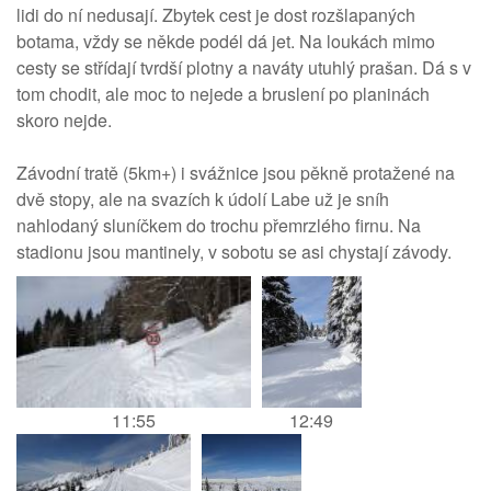
lidi do ní nedusají. Zbytek cest je dost rozšlapaných
botama, vždy se někde podél dá jet. Na loukách mimo
cesty se střídají tvrdší plotny a naváty utuhlý prašan. Dá s v
tom chodit, ale moc to nejede a bruslení po planinách
skoro nejde.
Závodní tratě (5km+) i svážnice jsou pěkně protažené na
dvě stopy, ale na svazích k údolí Labe už je sníh
nahlodaný sluníčkem do trochu přemrzlého firnu. Na
stadionu jsou mantinely, v sobotu se asi chystají závody.
11:55
12:49