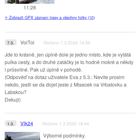
11:28
»
Zobrazit GPX záznam trasy a všechny fotky (10)
VoiToi
Vloženo 7.3.2026 14:56
7.3.
Jde to krásně, jen úplně dole je jedno místo, kde je vytátá
pulka cesty, a do druhé zatáčky je to hodně mokré a někdy
i průsvitné. Pak už úplně v pohodě.
(Odpověď na dotaz uživatele Eva z 5.3.: Nevite prosim
nekdo, jestli se da dojet jeste z Misecek na Vrbatovku a
Labskou?
Dekuji)
Vlk24
Vloženo 1.3.2026 18:44
1.3.
Výborné podmínky.