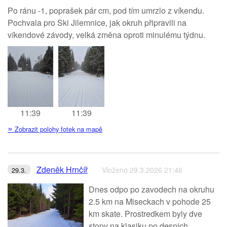
Po ránu -1, poprašek pár cm, pod tím umrzlo z víkendu.
Pochvala pro Ski Jilemnice, jak okruh připravili na
víkendové závody, velká změna oproti minulému týdnu.
11:39
11:39
»
Zobrazit polohy fotek na mapě
Zdeněk Hrnčíř
Vloženo 29.3.2026 21:46
29.3.
Dnes odpo po zavodech na okruhu
2.5 km na Miseckach v pohode 25
km skate. Prostredkem byly dve
stopy na klasiku po desnich