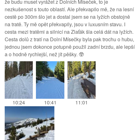
že budu muset vyrážet z Dolních Míseček, to je
nezkušenost s touto oblastí. Ale překvapilo mě, že na lesní
cestě po 300m šlo jet a dostal jsem se na lyžích obstojně
na tratě. Ty mě opět překvapily, jsou v luxusním stavu. I
cesta mezi tratěmi a silnicí na Zlaťák šla celá dát na lyžích.
Cesta dolů z tratí na Dolní Mísečky byla pak trochu o hubu,
jednou jsem dokonce potupně použil zadní brzdu, ale lepší
a o hodně rychlejší, než jít pěšky. 🥸
10:24
10:41
11:01