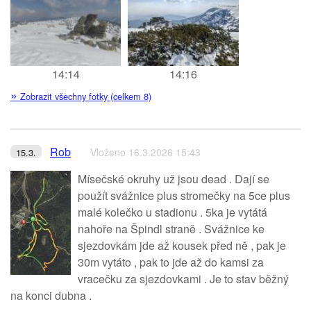
14:14
14:16
»
Zobrazit všechny fotky (celkem 8)
Rob
Vloženo 16.3.2026 15:43
15.3.
Mísečské okruhy už jsou dead . Dají se
použít svážnice plus stromečky na 5ce plus
malé kolečko u stadionu . 5ka je vytátá
nahoře na Špindl straně . Svážnice ke
sjezdovkám jde až kousek před ně , pak je
30m vytáto , pak to jde až do kamsi za
vracečku za sjezdovkami . Je to stav běžný
na konci dubna .