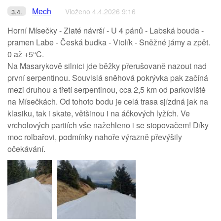
Mech
Vloženo 4.4.2026 9:16
3.4.
Horní Mísečky - Zlaté návrší - U 4 pánů - Labská bouda -
pramen Labe - Česká budka - Violík - Sněžné jámy a zpět.
0 až +5°C.
Na Masarykově silnici jde běžky přerušovaně nazout nad
první serpentinou. Souvislá sněhová pokrývka pak začíná
mezi druhou a třetí serpentinou, cca 2,5 km od parkoviště
na Mísečkách. Od tohoto bodu je celá trasa sjízdná jak na
klasiku, tak i skate, většinou i na áčkových lyžích. Ve
vrcholových partiích vše nažehleno i se stopovačem! Díky
moc rolbařovi, podmínky nahoře výrazně převýšily
očekávání.