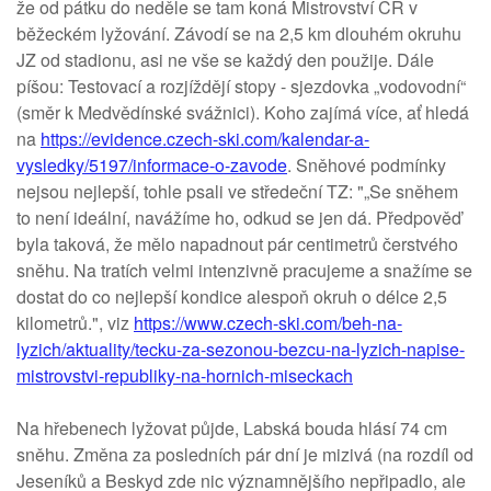
že od pátku do neděle se tam koná Mistrovství ČR v
běžeckém lyžování. Závodí se na 2,5 km dlouhém okruhu
JZ od stadionu, asi ne vše se každý den použije. Dále
píšou: Testovací a rozjíždějí stopy - sjezdovka „vodovodní“
(směr k Medvědínské svážnici). Koho zajímá více, ať hledá
na
https://evidence.czech-ski.com/kalendar-a-
vysledky/5197/informace-o-zavode
. Sněhové podmínky
nejsou nejlepší, tohle psali ve středeční TZ: "„Se sněhem
to není ideální, navážíme ho, odkud se jen dá. Předpověď
byla taková, že mělo napadnout pár centimetrů čerstvého
sněhu. Na tratích velmi intenzivně pracujeme a snažíme se
dostat do co nejlepší kondice alespoň okruh o délce 2,5
kilometrů.", viz
https://www.czech-ski.com/beh-na-
lyzich/aktuality/tecku-za-sezonou-bezcu-na-lyzich-napise-
mistrovstvi-republiky-na-hornich-miseckach
Na hřebenech lyžovat půjde, Labská bouda hlásí 74 cm
sněhu. Změna za posledních pár dní je mizivá (na rozdíl od
Jeseníků a Beskyd zde nic významnějšího nepřipadlo, ale