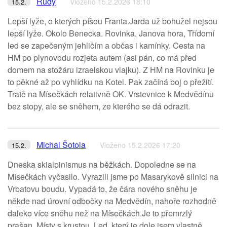
Rudy
Vloženo 15.2.2026 18:10
15.2.
Lepší lyže, o kterých píšou Franta.Jarda už bohužel nejsou
lepší lyže. Okolo Benecka. Rovinka, Janova hora, Třídomí
led se zapečeným jehličím a občas i kamínky. Cesta na
HM po plynovodu rozjeta autem (asi pán, co má před
domem na stožáru izraelskou vlajku). Z HM na Rovinku je
to pěkné až po vyhlídku na Kotel. Pak začíná boj o přežití.
Tratě na Mísečkách relativně OK. Vrstevnice k Medvědínu
bez stopy, ale se sněhem, ze kterého se dá odrazit.
Michal Šotola
Vloženo 15.2.2026 17:20
15.2.
Dneska skialpinismus na běžkách. Dopoledne se na
Mísečkách vyčasilo. Vyrazili jsme po Masarykově silnici na
Vrbatovu boudu. Vypadá to, že čára nového sněhu je
někde nad úrovní odbočky na Medvědín, nahoře rozhodně
daleko více sněhu než na Mísečkách.Je to přemrzlý
prašan. Místy s krustou. Led, který je dole jsem vlastně