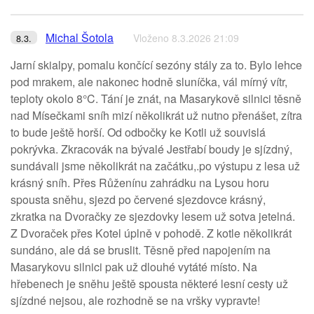
Michal Šotola
Vloženo 8.3.2026 21:09
8.3.
Jarní skialpy, pomalu končící sezóny stály za to. Bylo lehce
pod mrakem, ale nakonec hodně sluníčka, vál mírný vítr,
teploty okolo 8°C. Tání je znát, na Masarykově silnici těsně
nad Mísečkami sníh mizí několikrát už nutno přenášet, zítra
to bude ještě horší. Od odbočky ke Kotli už souvislá
pokrývka. Zkracovák na bývalé Jestřabí boudy je sjízdný,
sundávali jsme několikrát na začátku,.po výstupu z lesa už
krásný sníh. Přes Růženínu zahrádku na Lysou horu
spousta sněhu, sjezd po červené sjezdovce krásný,
zkratka na Dvoračky ze sjezdovky lesem už sotva jetelná.
Z Dvoraček přes Kotel úplně v pohodě. Z kotle několikrát
sundáno, ale dá se bruslit. Těsně před napojením na
Masarykovu silnici pak už dlouhé vytáté místo. Na
hřebenech je sněhu ještě spousta některé lesní cesty už
sjízdné nejsou, ale rozhodně se na vršky vypravte!