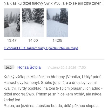
Na klasiku držel fialový Swix V50, ale to se asi zítra změní.
13:47
14:00
14:35
»
Zobrazit GPX záznam trasy a polohu fotek na mapě
Honza Šotola
Vloženo 20.2.2026 17:50
20.2.
Krátký výšlap z Míseček na hřebeny (Vrbatka, U čtyř pánů,
Harrachovy kameny): Sněhu je tu fůra a dnes byl velmi
kvalitní. Tvrdý podklad, na tom 5-15 cm prašanu, chladno -
držel modrej Swix. Přitom je sníh celkem rychlý, ale nikde
žádný led.
Rolba, co jezdí na Labskou boudu, dělá pěknou stopu a