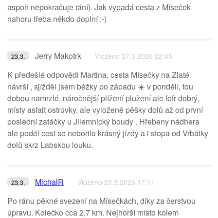
aspoň nepokračuje tání). Jak vypadá cesta z Míseček
nahoru třeba někdo doplní :-)
Jerry Makotrk
Vloženo 27.3.2026 22:45
23.3.
K předešlé odpovědi Martina, cesta Mísečky na Zlaté
návrší , sjížděl jsem běžky po západu ☀️ v pondělí, tou
dobou namrzlé, náročnější plížení plužení ale fofr dobrý,
místy asfalt ostrůvky, ale vyloženě pěšky dolů až od první
poslední zatáčky u Jilemnický boudy . Hřebeny nádhera
ale podél cest se neborilo krásný jízdy a i stopa od Vrbátky
dolů skrz Labskou louku.
MichalR
Vloženo 23.3.2026 17:11
23.3.
Po ránu pěkné svezení na Mísečkách, díky za čerstvou
úpravu. Kolečko cca 2,7 km. Nejhorší místo kolem