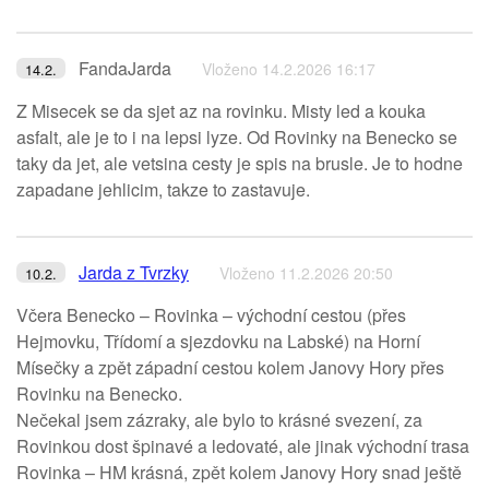
FandaJarda
Vloženo 14.2.2026 16:17
14.2.
Z Misecek se da sjet az na rovinku. Misty led a kouka
asfalt, ale je to i na lepsi lyze. Od Rovinky na Benecko se
taky da jet, ale vetsina cesty je spis na brusle. Je to hodne
zapadane jehlicim, takze to zastavuje.
Jarda z Tvrzky
Vloženo 11.2.2026 20:50
10.2.
Včera Benecko – Rovinka – východní cestou (přes
Hejmovku, Třídomí a sjezdovku na Labské) na Horní
Mísečky a zpět západní cestou kolem Janovy Hory přes
Rovinku na Benecko.
Nečekal jsem zázraky, ale bylo to krásné svezení, za
Rovinkou dost špinavé a ledovaté, ale jinak východní trasa
Rovinka – HM krásná, zpět kolem Janovy Hory snad ještě