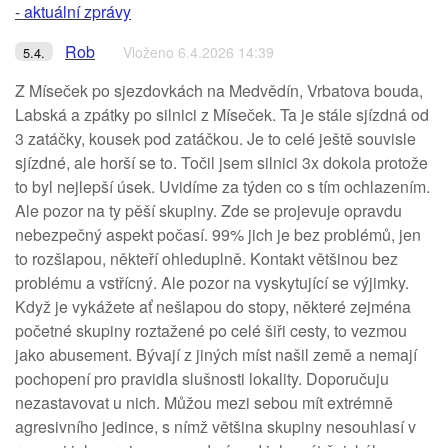
- aktuální zprávy
Rob
Vloženo 6.4.2026 14:39
5.4.
Z Míseček po sjezdovkách na Medvědín, Vrbatova bouda,
Labská a zpátky po silnici z Míseček. Ta je stále sjízdná od
3 zatáčky, kousek pod zatáčkou. Je to celé ještě souvisle
sjízdné, ale horší se to. Točil jsem silnici 3x dokola protože
to byl nejlepší úsek. Uvidíme za týden co s tím ochlazením.
Ale pozor na ty pěší skupiny. Zde se projevuje opravdu
nebezpečný aspekt počasí. 99% jich je bez problémů, jen
to rozšlapou, někteří ohleduplně. Kontakt většinou bez
problému a vstřícný. Ale pozor na vyskytující se výjimky.
Když je vykážete ať nešlapou do stopy, některé zejména
početné skupiny roztažené po celé šiři cesty, to vezmou
jako abusement. Bývají z jiných míst našil země a nemají
pochopení pro pravidla slušnosti lokality. Doporučuju
nezastavovat u nich. Můžou mezi sebou mít extrémně
agresivního jedince, s nímž většina skupiny nesouhlasí v