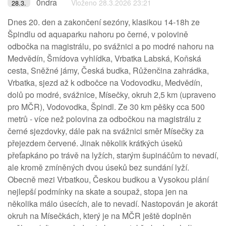
0ndra
Vloženo 28.3.2026 23:21
28.3.
Dnes 20. den a zakončení sezóny, klasikou 14-18h ze
Špindlu od aquaparku nahoru po černé, v polovině
odbočka na magistrálu, po svážnici a po modré nahoru na
Medvědín, Šmídova vyhlídka, Vrbatka Labská, Koňská
cesta, Sněžné jámy, Česká budka, Růženčina zahrádka,
Vrbatka, sjezd až k odbočce na Vodovodku, Medvědín,
dolů po modré, svážnice, Mísečky, okruh 2,5 km (upraveno
pro MČR), Vodovodka, Špindl. Ze 30 km pěšky cca 500
metrů - více než polovina za odbočkou na magistrálu z
černé sjezdovky, dále pak na svážnici směr Mísečky za
přejezdem červené. Jinak několik krátkých úseků
přeťapkáno po trávě na lyžích, starým šupináčům to nevadí,
ale kromě zmíněných dvou úseků bez sundání lyží.
Obecně mezi Vrbatkou, Českou budkou a Vysokou plání
nejlepší podmínky na skate a soupaž, stopa jen na
několika málo úsecích, ale to nevadí. Nastopován je akorát
okruh na Mísečkách, který je na MČR ještě doplněn