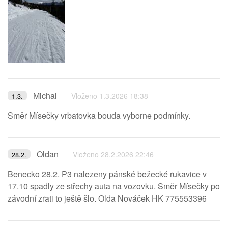
Michal
Vloženo 1.3.2026 18:38
1.3.
Směr Mísečky vrbatovka bouda vyborne podmínky.
Oldan
Vloženo 28.2.2026 22:46
28.2.
Benecko 28.2. P3 nalezeny pánské bežecké rukavice v
17.10 spadly ze střechy auta na vozovku. Směr Mísečky po
závodní zrati to ještě šlo. Olda Nováček HK 775553396