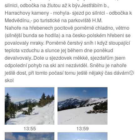
silnici, odbočka na žlutou až k býv.Jestřábím b.,
Harrachovy kameny - mohyla- sjezd po silnici - odbočka k
Medvědínu,- po turistické na parkoviště H.M.
Nahoře na hřebenech pocitově poměrně chladno, větrno
(silnější bunda se hodila) a na česko-polském hřebeni se
povalovaly mraky. Poměrně čerstvý sníh i když stoupající
teplota vzduchu a slunce jej během dne poněkud
devalvovaly..Dole u sjezdovek měkké, sjezdařům jsem
odpolední pohyb na ski ani nezáviděl. Sněhu je nahoře
ještě dost, při tomto počasí tomu ještě nějaký čas dávám🙂
skol
13:55
13:59