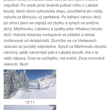
nepotkal. Po cestě jsme dvakrát potkali rolbu z Labské
boudy, která vlevo vyřezávala stopu, použitelná jen místy,
nahoře za Mohylou už perfektně. Po běhání nahoru dolů
po silnici jsem se odpojil od zbytku a vyrazil na sněžné
jámy, Martinovku, Labskou a zpátky přes Vrbatovu boudu
dolů. Nahoře klasicky rozdupané od pěšáků a občas
zrolbované od skialpinistů. Sluníčko se na hřebenech
ukázalo až později odpoledne. Sjezd na Martinovku docela
náročný, ještě náročnější pak k Labské boudě. Ale o to
větší zábava. Dost se ochladilo, má sněžit. Zima rozhodně
nekončí. Skol!
12:11