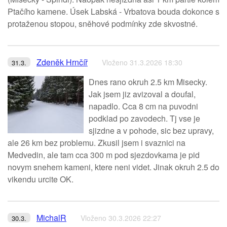
Ptačího kamene. Úsek Labská - Vrbatova bouda dokonce s
protaženou stopou, sněhové podmínky zde skvostné.
Zdeněk Hrnčíř
Vloženo 31.3.2026 18:30
31.3.
Dnes rano okruh 2.5 km Misecky.
Jak jsem jiz avizoval a doufal,
napadlo. Cca 8 cm na puvodni
podklad po zavodech. Tj vse je
sjizdne a v pohode, sic bez upravy,
ale 26 km bez problemu. Zkusil jsem i svaznici na
Medvedin, ale tam cca 300 m pod sjezdovkama je pid
novym snehem kameni, ktere neni videt. Jinak okruh 2.5 do
vikendu urcite OK.
MichalR
Vloženo 30.3.2026 22:27
30.3.