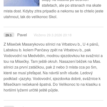
stafetach, ale po stranach ma skate
mista dost. Kdyby zitra pripadlo a nekomu se to chtelo jeste
utahnout, tak do velikonoc Skol.
Pavel
Vloženo 29.3.2026 20:18
29.3.
Z Míseček Masarykovou silnici na Vrbatovu b., U 4 pánů,
Labskou b. kolem Pančavy zpět na Vrbatovu b., pak
Vodovodní na Medvědin, modrou sjezdovkou ke svažnici a
tou na Mísečky. Tam ještě okruh. Nasazení běžek na Mas.
silnici za první zatáčkou, pak 2 nebo 3 místa cca po 5m,
které se musí přeťapat. Na návrší sníh všude. Ledový
podklad +jazyky. Vodovodní, sjezdovka dobré, svážnice k
Mísečkam nečekaně špatná. Do Velikonoc to na klasiku s
horšími lyžemi určitě ještě půjde.