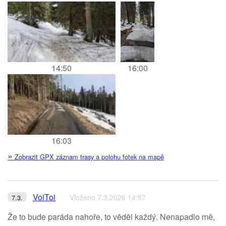
14:50
16:00
16:03
»
Zobrazit GPX záznam trasy a polohu fotek na mapě
VoiToi
Vloženo 7.3.2026 14:57
7.3.
Že to bude paráda nahoře, to věděl každý. Nenapadlo mě,