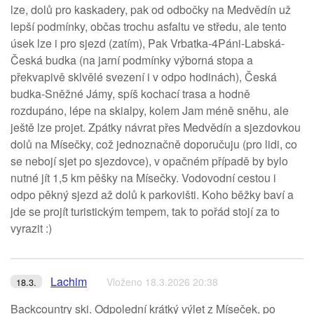
lze, dolů pro kaskadery, pak od odbočky na Medvědín už
lepší podmínky, občas trochu asfaltu ve středu, ale tento
úsek lze i pro sjezd (zatím), Pak Vrbatka-4Páni-Labská-
Česká budka (na jarní podmínky výborná stopa a
překvapivě sklvělé svezení i v odpo hodinách), Česká
budka-Sněžné Jámy, spíš kochací trasa a hodně
rozdupáno, lépe na skialpy, kolem Jam méně sněhu, ale
ještě lze projet. Zpátky návrat přes Medvědín a sjezdovkou
dolů na Mísečky, což jednoznačně doporučuju (pro lidi, co
se nebojí sjet po sjezdovce), v opačném případě by bylo
nutné jít 1,5 km pěšky na Mísečky. Vodovodní cestou i
odpo pěkný sjezd až dolů k parkovišti. Koho běžky baví a
jde se projít turistickým tempem, tak to pořád stojí za to
vyrazit :)
Lachim
Vloženo 18.3.2026 20:38
18.3.
Backcountry ski. Odpolední krátký výlet z Míseček, po