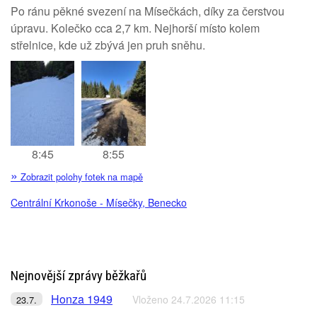
Po ránu pěkné svezení na Mísečkách, díky za čerstvou
úpravu. Kolečko cca 2,7 km. Nejhorší místo kolem
střelnice, kde už zbývá jen pruh sněhu.
8:45
8:55
»
Zobrazit polohy fotek na mapě
Centrální Krkonoše - Mísečky, Benecko
Nejnovější zprávy běžkařů
Honza 1949
Vloženo 24.7.2026 11:15
23.7.