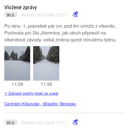
Vložené zprávy
Vloženo 30.3.2026 22:27
30.3.
Po ránu -1, poprašek pár cm, pod tím umrzlo z víkendu.
Pochvala pro Ski Jilemnice, jak okruh připravili na
víkendové závody, velká změna oproti minulému týdnu.
11:39
11:39
»
Zobrazit polohy fotek na mapě
Centrální Krkonoše - Mísečky, Benecko
Vloženo 23.3.2026 17:11
23.3.