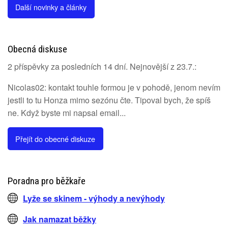
Další novinky a články
Obecná diskuse
2 příspěvky za posledních 14 dní. Nejnovější z 23.7.:
Nicolas02: kontakt touhle formou je v pohodě, jenom nevím
jestli to tu Honza mimo sezónu čte. Tipoval bych, že spíš
ne. Když byste mi napsal email...
Přejít do obecné diskuze
Poradna pro běžkaře
Lyže se skinem - výhody a nevýhody
Jak namazat běžky