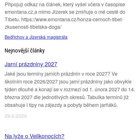
Připojuji odkaz na článek, který vyšel včera v časopise
emontana.cz,a mimo Jizerek se zmiňuje o mé cestě do
Tibetu. https://www.emontana.cz/honza-cernoch-tibet-
zkusenosti-tibetska-doga/
Bedřichov a Jizerská magistrála
Nejnovější články
Jarní prázdniny 2027
Jaké jsou termíny jarních prázdnin v roce 2027? Ve
školním roce 2026/2027 jsou jarní prázdniny jako obvykle
týden dlouhé a konají se v rozmezí od 1. února 2027 do 14.
března 2027 dle jednotlivých okresů. Tabulka termínů již
obsahuje i tipy na zájezdy a pobyty během jarňáků.
29.6.2026
Na lyže o Velikonocích?