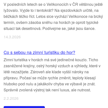
V posledních letech se o Velikonocích v ČR většinou ještě
lyžovalo. Vyjde to i tentokrát? Na sjezdovkách určitě, na
běžkách těžko říct. Letos sice vychází Velikonoce na brzký
termín, ovšem zásoba sněhu na horách je oproti typické
situaci tak desetinová. Podívejme se, jaké jsou šance.
14.3.2026
Co s sebou na zimní turistiku do hor?
Zimní turistika v horách má své jedinečné kouzlo. Ticho
zasněžené krajiny, ostrý horský vzduch a výhledy, které v
létě nezažijete. Zároveň ale klade vyšší nároky na
přípravu. Počasí se může rychle změnit, teploty klesají
hluboko pod nulu a jakákoliv chyba ve výbavě je znát.
Správně zvolená výstroj tak není luxus, ale nutnost.
2.2.2026