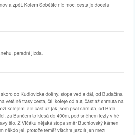
nov a zpět. Kolem Soběšic nic moc, cesta je docela
nehu, paradni jizda.
skoro do Kudlovicke doliny. stopa vedla dál, od Budačina
a většině trasy cesta, čili koleje od aut, část až shrnuta na
zi kolejemi ale část už jak jsem psal shrnuta, od Brda
nici. za Bunčem to klesá do 400m, pod sněhem lezly vlhé
utavy šlo. Z Vlčáku nějaká stopa směr Buchlovský kámen
m někdo jel, protože téměř všichni jezdili jen mezi