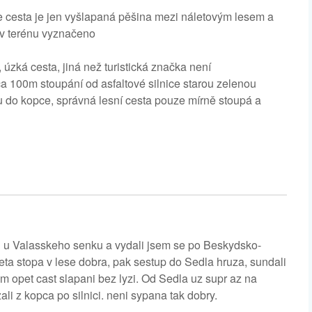
le cesta je jen vyšlapaná pěšina mezi náletovým lesem a
 v terénu vyznačeno
zká cesta, jiná než turistická značka není
a 100m stoupání od asfaltové silnice starou zelenou
u do kopce, správná lesní cesta pouze mírně stoupá a
i u Valasskeho senku a vydali jsem se po Beskydsko-
eta stopa v lese dobra, pak sestup do Sedla hruza, sundali
m opet cast slapani bez lyzi. Od Sedla uz supr az na
i z kopca po silnici. neni sypana tak dobry.