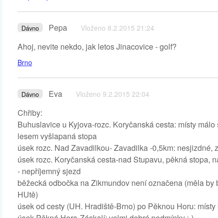
Pepa
Vloženo 8.2.2015 21:24
Dávno
Ahoj, nevite nekdo, jak letos Jinacovice - golf?
Brno
Eva
Vloženo 9.2.2015 22:04
Dávno
Chřiby:
Buhuslavice u Kyjova-rozc. Koryčanská cesta: místy málo s
lesem vyšlapaná stopa
úsek rozc. Nad Zavadilkou- Zavadilka -0,5km: nesjizdné, 
úsek rozc. Koryčanská cesta-nad Stupavu, pěkná stopa, n
- nepříjemný sjezd
běžecká odbočka na Zikmundov není označena (měla by bý
HUtě)
úsek od cesty (UH. Hradiště-Brno) po Pěknou Horu: místy 
úsek Pěkná Hora-Záskalí: velmi dobré podmínky :-)