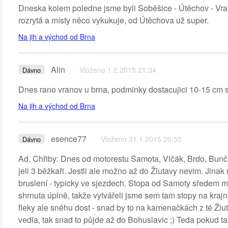
Dneska kolem poledne jsme byli Soběšice - Útěchov - Vra
rozrytá a místy něco vykukuje, od Útěchova už super.
Na jih a východ od Brna
Alin
Vloženo 1.2.2015 21:34
Dávno
Dnes rano vranov u brna, podminky dostacujici 10-15 cm s
Na jih a východ od Brna
esence77
Vloženo 31.1.2015 20:55
Dávno
Ad. Chřiby: Dnes od motorestu Samota, Vlčák, Brdo, Bunč 
jeli 3 běžkaři. Jestli ale možno až do Žlutavy nevim. Jinak n
bruslení - typicky ve sjezdech. Stopa od Samoty sředem me
shrnuta úplně, takže vytvářeli jsme sem tam stopy na kraj
fleky ale sněhu dost - snad by to na kamenačkách z té Žl
vedla, tak snad to půjde až do Bohuslavic ;) Teda pokud ta