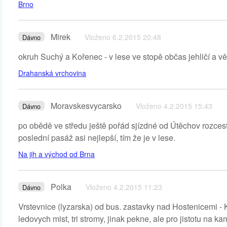
Brno
Mirek
Vloženo 6.2.2015 20:48
Dávno
okruh Suchý a Kořenec - v lese ve stopě občas jehličí a v
Drahanská vrchovina
Moravskesvycarsko
Vloženo 4.2.2015 15:43
Dávno
po obědě ve středu ještě pořád sjízdné od Útěchov rozces
poslední pasáž asi nejlepší, tím že je v lese.
Na jih a východ od Brna
Polka
Vloženo 4.2.2015 11:23
Dávno
Vrstevnice (lyzarska) od bus. zastavky nad Hostenicemi - 
ledovych mist, tri stromy, jinak pekne, ale pro jistotu na k