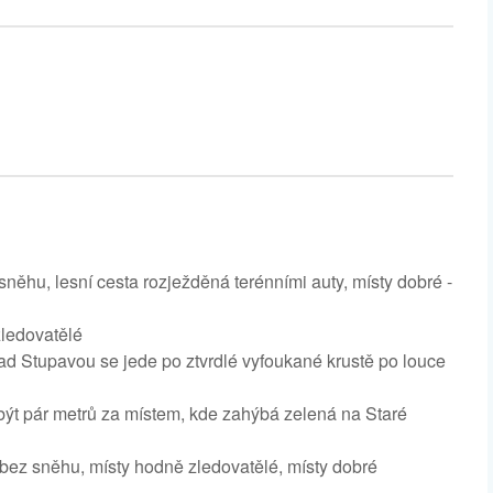
něhu, lesní cesta rozježděná terénními auty, místy dobré -
zledovatělé
ad Stupavou se jede po ztvrdlé vyfoukané krustě po louce
t pár metrů za místem, kde zahýbá zelená na Staré
bez sněhu, místy hodně zledovatělé, místy dobré