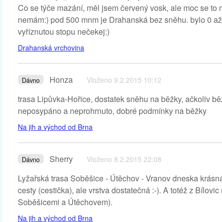
Co se týče mazání, měl jsem červený vosk, ale moc se to na 
nemám:) pod 500 mnm je Drahanská bez sněhu. bylo 0 až +1
vyříznutou stopu nečekej:)
Drahanská vrchovina
Honza
Vloženo 9.2.2015 10:12
Dávno
trasa Lipůvka-Hořice, dostatek sněhu na běžky, ačkoliv běžka
neposypáno a neprohrnuto, dobré podmínky na běžky
Na jih a východ od Brna
Sherry
Vloženo 8.2.2015 22:08
Dávno
Lyžařská trasa Soběšice - Útěchov - Vranov dneska krásná 
cesty (cestička), ale vrstva dostatečná :-). A totéž z Bílo
Soběšicemi a Útěchovem).
Na jih a východ od Brna