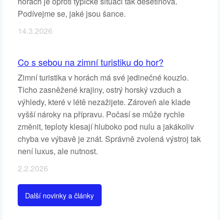
horách je oproti typické situaci tak desetinová.
Podívejme se, jaké jsou šance.
14.3.2026
Co s sebou na zimní turistiku do hor?
Zimní turistika v horách má své jedinečné kouzlo.
Ticho zasněžené krajiny, ostrý horský vzduch a
výhledy, které v létě nezažijete. Zároveň ale klade
vyšší nároky na přípravu. Počasí se může rychle
změnit, teploty klesají hluboko pod nulu a jakákoliv
chyba ve výbavě je znát. Správně zvolená výstroj tak
není luxus, ale nutnost.
2.2.2026
Další novinky a články