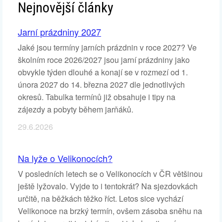
Nejnovější články
Jarní prázdniny 2027
Jaké jsou termíny jarních prázdnin v roce 2027? Ve
školním roce 2026/2027 jsou jarní prázdniny jako
obvykle týden dlouhé a konají se v rozmezí od 1.
února 2027 do 14. března 2027 dle jednotlivých
okresů. Tabulka termínů již obsahuje i tipy na
zájezdy a pobyty během jarňáků.
29.6.2026
Na lyže o Velikonocích?
V posledních letech se o Velikonocích v ČR většinou
ještě lyžovalo. Vyjde to i tentokrát? Na sjezdovkách
určitě, na běžkách těžko říct. Letos sice vychází
Velikonoce na brzký termín, ovšem zásoba sněhu na