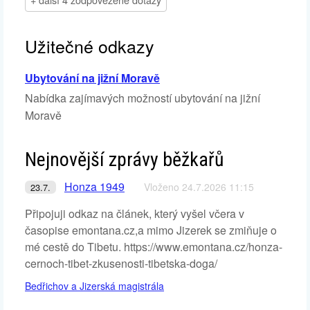
Užitečné odkazy
Ubytování na jižní Moravě
Nabídka zajímavých možností ubytování na jižní
Moravě
Nejnovější zprávy běžkařů
Honza 1949
Vloženo 24.7.2026 11:15
23.7.
Připojuji odkaz na článek, který vyšel včera v
časopise emontana.cz,a mimo Jizerek se zmiňuje o
mé cestě do Tibetu. https://www.emontana.cz/honza-
cernoch-tibet-zkusenosti-tibetska-doga/
Bedřichov a Jizerská magistrála