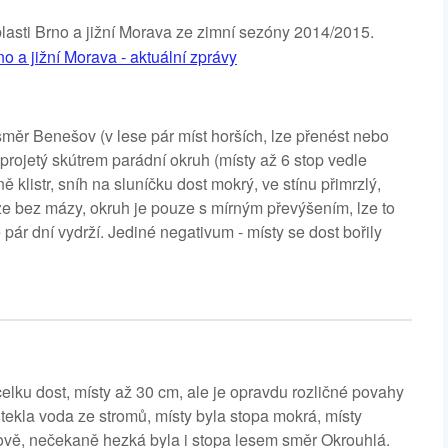
blasti Brno a jižní Morava ze zimní sezóny 2014/2015.
no a jižní Morava - aktuální zprávy
měr Benešov (v lese pár míst horších, lze přenést nebo
projetý skútrem parádní okruh (místy až 6 stop vedle
 klistr, sníh na sluníčku dost mokrý, ve stínu přimrzlý,
že bez mázy, okruh je pouze s mírným převýšením, lze to
pár dní vydrží. Jediné negativum - místy se dost bořily
lku dost, místy až 30 cm, ale je opravdu rozličné povahy
tekla voda ze stromů, místy byla stopa mokrá, místy
šově, nečekaně hezká byla i stopa lesem směr Okrouhlá.