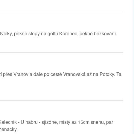
ětvičky, pěkné stopy na golfu Kořenec, pěkné běžkování
tí přes Vranov a dále po cestě Vranovská až na Potoky. Ta
Kalecnik - U habru - sjizdne, misty az 15cm snehu, par
amenacky.