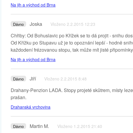
Na jih a východ od Brna
Joska
Vloženo 2.2.2015 12:23
Dávno
Chřiby: Od Bohuslavic po Křížek se to dá projit - snihu dos
Od Křížku po Stupavu už je to opoznání lepší - hodně snih
každodení frézovanou stopu, tak může mít jisté připomínky 
Na jih a východ od Brna
Jiří
Vloženo 2.2.2015 8:48
Dávno
Drahany-Penzion LADA. Stopy projeté skůtrem, místy leze 
prašan.
Drahanská vrchovina
Martin M.
Vloženo 1.2.2015 21:40
Dávno