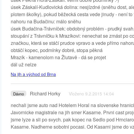
úsek Záskalí-Kudlovická dolina: nesjízdné (sněhu dost, a
plotem školky), pokud běžecká cesta vede jinudy - není to
nahoru na Budačinu: málo sněhu
úsek Budačina-Trávníček: obdobný problém - prudký svah, ú
stoupání z Trávníčku k Mrazíkovi: nenechat se zmást po cc
značkou, která se stáčí prudce vpravo a vede přímo nahor
obtáčí kopec, podmínky dobré, stopa pěkná
Mrazík - kamenolom na Žlutavě - dá se projet
dál už nelze
Na jih a východ od Brna
Richard Horky
Vloženo 9.2.2015 14:04
Dávno
nechali jsme auto nad Hotelem Horal na slovenske hranic
Javornicke magistrale na jih smer Kasarne. Prvni cast proj
jsme lyze a sli po svych. pak kopec na Sedlo pod Hrnciaro
Kasarne. Nadherne sobotni pocasi. Od Kasarni jsme do vzal