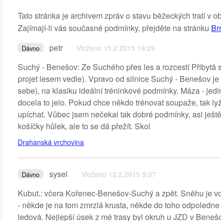
Tato stránka je archivem zpráv o stavu běžeckých tratí v o
Zajímají-li vás současné podmínky, přejděte na stránku
Br
petr
Vloženo 15.2.2015 19:29
Dávno
Suchý - Benešov: Ze Suchého přes les a rozcestí Přibytá s
projet lesem vedle). Vpravo od silnice Suchý - Benešov je 
sebe), na klasiku ideální tréninkové podmínky. Máza - jedině
docela to jelo. Pokud chce někdo trénovat soupaže, tak ly
upíchat. Vůbec jsem nečekal tak dobré podmínky, asi ještě 
košíčky hůlek, ale to se dá přežít. Skol
Drahanská vrchovina
sysel
Vloženo 13.2.2015 9:37
Dávno
Kubut.: včera Kořenec-Benešov-Suchý a zpět. Sněhu je vce
- někde je na tom zmrzlá krusta, někde do toho odpoledne 
ledová. Nejlepší úsek z mé trasy byl okruh u JZD v Bene