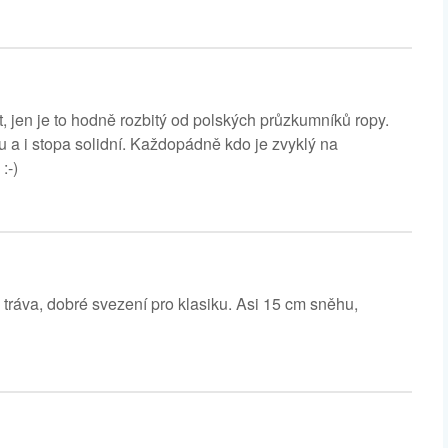
t, jen je to hodně rozbitý od polských průzkumníků ropy.
u a i stopa solidní. Každopádně kdo je zvyklý na
:-)
tráva, dobré svezení pro klasiku. Asi 15 cm sněhu,