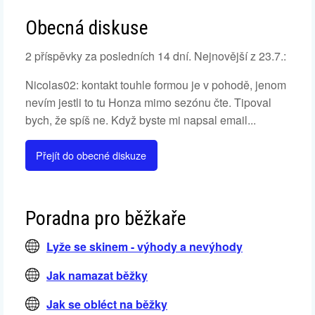
Obecná diskuse
2 příspěvky za posledních 14 dní. Nejnovější z 23.7.:
Nicolas02: kontakt touhle formou je v pohodě, jenom
nevím jestli to tu Honza mimo sezónu čte. Tipoval
bych, že spíš ne. Když byste mi napsal email...
Přejít do obecné diskuze
Poradna pro běžkaře
Lyže se skinem - výhody a nevýhody
Jak namazat běžky
Jak se obléct na běžky