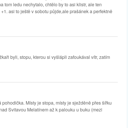
tom ledu nechytalo, chtělo by to asi klistr, ale ten
. asi to ještě v sobotu půjde,ale prašánek a perfektně
ři byli, stopu, kterou si vyšlápli zafoukával vítr, zatím
pohodička. Místy je stopa, místy je sježděně přes šířku
vic nad Svitavou Melatínem až k palouku u buku (mezi