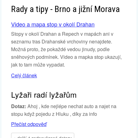
Rady a tipy - Brno a jižní Morava
Video a mapa stop v okolí Drahan
Stopy v okolí Drahan a Repech v mapách ani v
seznamu tras Drahanské vrchoviny nenajdete.
Možná proto, že pokaždé vedou jinudy, podle
sněhových podmínek. Video a mapka stop ukazují,
jak to tam může vypadat.
Celý článek
Lyžaři radí lyžařům
Dotaz:
Ahoj , kde nejlépe nechat auto a najet na
stopu když pojedu z Hluku , díky za info
Přečíst odpověď
+ další 4 zodpovězené dotazy