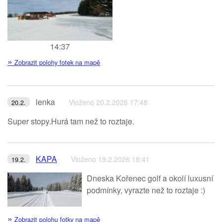
14:37
»
Zobrazit polohy fotek na mapě
lenka
Vloženo 20.2.2026 17:48
20.2.
Super stopy.Hurá tam než to roztaje.
KAPA
Vloženo 19.2.2026 18:41
19.2.
Dneska Kořenec golf a okolí luxusní
podmínky, vyrazte než to roztaje :)
»
Zobrazit polohu fotky na mapě