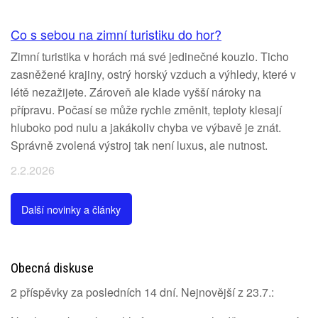
Co s sebou na zimní turistiku do hor?
Zimní turistika v horách má své jedinečné kouzlo. Ticho
zasněžené krajiny, ostrý horský vzduch a výhledy, které v
létě nezažijete. Zároveň ale klade vyšší nároky na
přípravu. Počasí se může rychle změnit, teploty klesají
hluboko pod nulu a jakákoliv chyba ve výbavě je znát.
Správně zvolená výstroj tak není luxus, ale nutnost.
2.2.2026
Další novinky a články
Obecná diskuse
2 příspěvky za posledních 14 dní. Nejnovější z 23.7.: