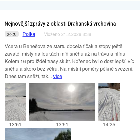
Nejnovější zprávy z oblasti Drahanská vrchovina
Polka
Vloženo 21.2.2026 8:38
20.2.
Včera u Benešova ze startu docela fičák a stopy ještě
zaváté, místy na loukách míň sněhu až na trávu a hlínu
Kolem 16 projížděl trasy skútr. Kořenec byl o dost lepší, víc
sněhu a skoro bez větru. Na místní poměry pěkné svezení.
Dnes tam sněží, tak...
více
13:51
13:51
14:25