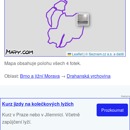
Leaflet
|
© Seznam.cz a.s. a další
Mapa obsahuje polohu všech 4 fotek.
Oblast:
Brno a jižní Morava
→
Drahanská vrchovina
Reklama
Kurz jízdy na kolečkových lyžích
Prozkoumat
Kurz v Praze nebo v Jilemnici. Včetně
zapůjčení lyží.