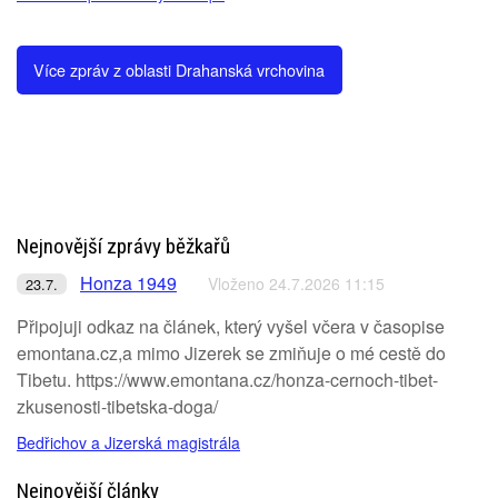
Více zpráv z oblasti Drahanská vrchovina
Nejnovější zprávy běžkařů
Honza 1949
Vloženo 24.7.2026 11:15
23.7.
Připojuji odkaz na článek, který vyšel včera v časopise
emontana.cz,a mimo Jizerek se zmiňuje o mé cestě do
Tibetu. https://www.emontana.cz/honza-cernoch-tibet-
zkusenosti-tibetska-doga/
Bedřichov a Jizerská magistrála
Nejnovější články