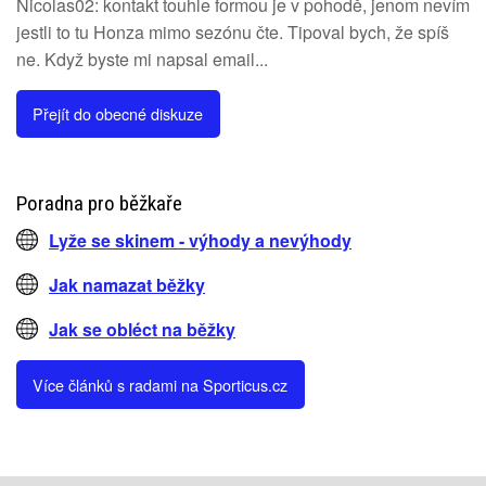
Nicolas02: kontakt touhle formou je v pohodě, jenom nevím
jestli to tu Honza mimo sezónu čte. Tipoval bych, že spíš
ne. Když byste mi napsal email...
Přejít do obecné diskuze
Poradna pro běžkaře
Lyže se skinem - výhody a nevýhody
Jak namazat běžky
Jak se obléct na běžky
Více článků s radami na Sporticus.cz