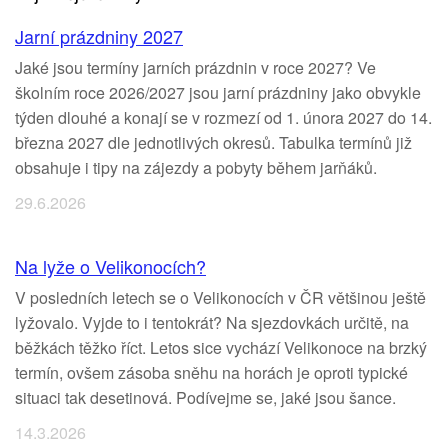
Jarní prázdniny 2027
Jaké jsou termíny jarních prázdnin v roce 2027? Ve
školním roce 2026/2027 jsou jarní prázdniny jako obvykle
týden dlouhé a konají se v rozmezí od 1. února 2027 do 14.
března 2027 dle jednotlivých okresů. Tabulka termínů již
obsahuje i tipy na zájezdy a pobyty během jarňáků.
29.6.2026
Na lyže o Velikonocích?
V posledních letech se o Velikonocích v ČR většinou ještě
lyžovalo. Vyjde to i tentokrát? Na sjezdovkách určitě, na
běžkách těžko říct. Letos sice vychází Velikonoce na brzký
termín, ovšem zásoba sněhu na horách je oproti typické
situaci tak desetinová. Podívejme se, jaké jsou šance.
14.3.2026