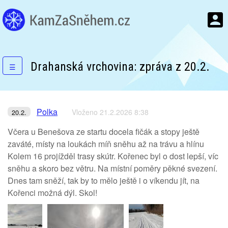
Drahanská vrchovina: zpráva z 20.2.
☰
Polka
Vloženo 21.2.2026 8:38
20.2.
Včera u Benešova ze startu docela fičák a stopy ještě
zaváté, místy na loukách míň sněhu až na trávu a hlínu
Kolem 16 projížděl trasy skútr. Kořenec byl o dost lepší, víc
sněhu a skoro bez větru. Na místní poměry pěkné svezení.
Dnes tam sněží, tak by to mělo ještě i o víkendu jít, na
Kořenci možná dýl. Skol!