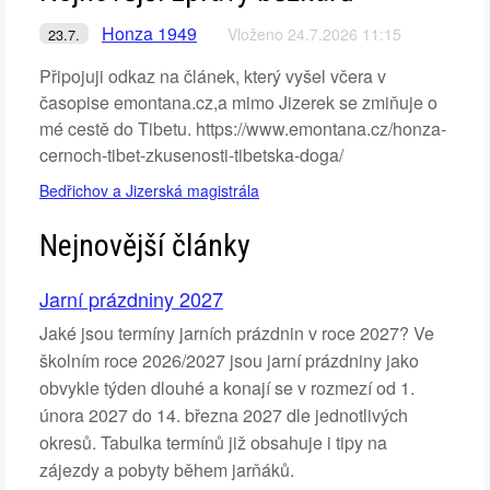
Honza 1949
Vloženo 24.7.2026 11:15
23.7.
Připojuji odkaz na článek, který vyšel včera v
časopise emontana.cz,a mimo Jizerek se zmiňuje o
mé cestě do Tibetu. https://www.emontana.cz/honza-
cernoch-tibet-zkusenosti-tibetska-doga/
Bedřichov a Jizerská magistrála
Nejnovější články
Jarní prázdniny 2027
Jaké jsou termíny jarních prázdnin v roce 2027? Ve
školním roce 2026/2027 jsou jarní prázdniny jako
obvykle týden dlouhé a konají se v rozmezí od 1.
února 2027 do 14. března 2027 dle jednotlivých
okresů. Tabulka termínů již obsahuje i tipy na
zájezdy a pobyty během jarňáků.