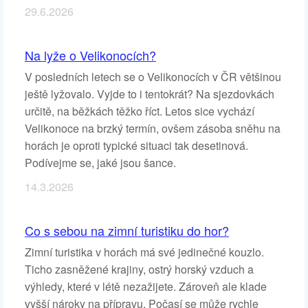
29.6.2026
Na lyže o Velikonocích?
V posledních letech se o Velikonocích v ČR většinou
ještě lyžovalo. Vyjde to i tentokrát? Na sjezdovkách
určitě, na běžkách těžko říct. Letos sice vychází
Velikonoce na brzký termín, ovšem zásoba sněhu na
horách je oproti typické situaci tak desetinová.
Podívejme se, jaké jsou šance.
14.3.2026
Co s sebou na zimní turistiku do hor?
Zimní turistika v horách má své jedinečné kouzlo.
Ticho zasněžené krajiny, ostrý horský vzduch a
výhledy, které v létě nezažijete. Zároveň ale klade
vyšší nároky na přípravu. Počasí se může rychle