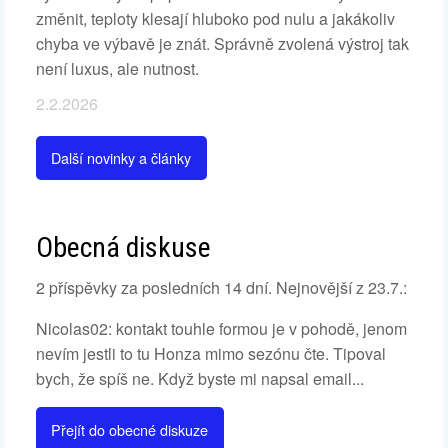
změnit, teploty klesají hluboko pod nulu a jakákoliv
chyba ve výbavě je znát. Správně zvolená výstroj tak
není luxus, ale nutnost.
2.2.2026
Další novinky a články
Obecná diskuse
2 příspěvky za posledních 14 dní. Nejnovější z 23.7.:
Nicolas02: kontakt touhle formou je v pohodě, jenom
nevím jestli to tu Honza mimo sezónu čte. Tipoval
bych, že spíš ne. Když byste mi napsal email...
Přejít do obecné diskuze