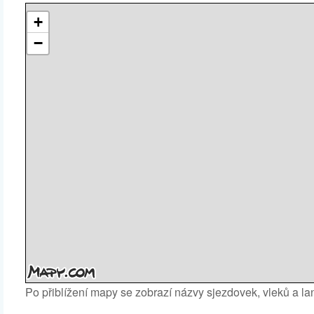
+
−
Po přiblížení mapy se zobrazí názvy sjezdovek, vleků a l