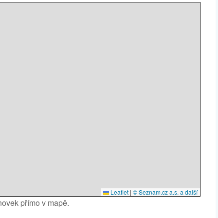
Leaflet
|
© Seznam.cz a.s. a další
anovek přímo v mapě.