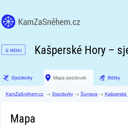
Kašperské Hory – sj
☰
MENU
Sjezdovky
Mapa sjezdovek
Běžky
KamZaSněhem.cz
Sjezdovky
Šumava
Kašperské
Mapa