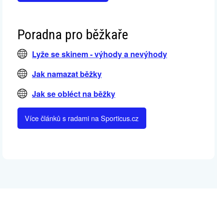
Poradna pro běžkaře
Lyže se skinem - výhody a nevýhody
Jak namazat běžky
Jak se obléct na běžky
Více článků s radami na Sporticus.cz