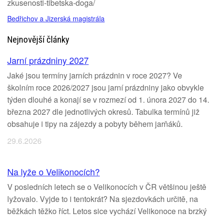
zkusenosti-tibetska-doga/
Bedřichov a Jizerská magistrála
Nejnovější články
Jarní prázdniny 2027
Jaké jsou termíny jarních prázdnin v roce 2027? Ve
školním roce 2026/2027 jsou jarní prázdniny jako obvykle
týden dlouhé a konají se v rozmezí od 1. února 2027 do 14.
března 2027 dle jednotlivých okresů. Tabulka termínů již
obsahuje i tipy na zájezdy a pobyty během jarňáků.
29.6.2026
Na lyže o Velikonocích?
V posledních letech se o Velikonocích v ČR většinou ještě
lyžovalo. Vyjde to i tentokrát? Na sjezdovkách určitě, na
běžkách těžko říct. Letos sice vychází Velikonoce na brzký