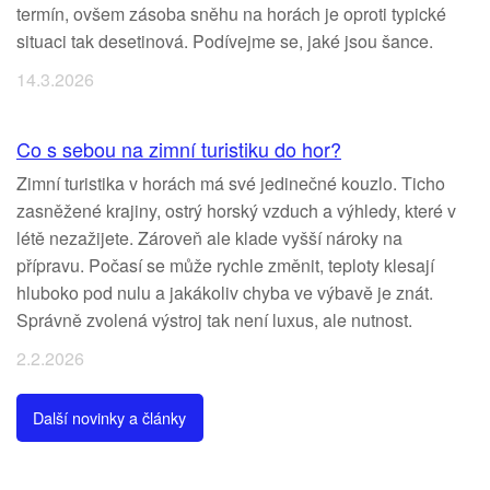
termín, ovšem zásoba sněhu na horách je oproti typické
situaci tak desetinová. Podívejme se, jaké jsou šance.
14.3.2026
Co s sebou na zimní turistiku do hor?
Zimní turistika v horách má své jedinečné kouzlo. Ticho
zasněžené krajiny, ostrý horský vzduch a výhledy, které v
létě nezažijete. Zároveň ale klade vyšší nároky na
přípravu. Počasí se může rychle změnit, teploty klesají
hluboko pod nulu a jakákoliv chyba ve výbavě je znát.
Správně zvolená výstroj tak není luxus, ale nutnost.
2.2.2026
Další novinky a články