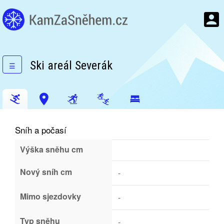
Ski areál Severák
☰
Sníh a počasí
Výška sněhu cm
Nový sníh cm
-
Mimo sjezdovky
-
Typ sněhu
-