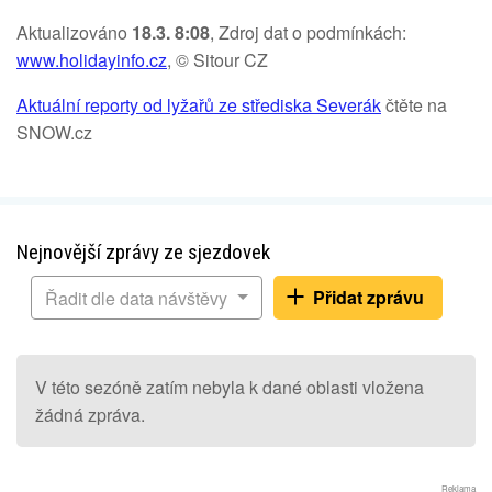
Aktualizováno
18.3. 8:08
, Zdroj dat o podmínkách:
www.holidayinfo.cz
, © Sitour CZ
Aktuální reporty od lyžařů ze střediska Severák
čtěte na
SNOW.cz
Nejnovější zprávy ze sjezdovek
Přidat zprávu
Řadit dle data návštěvy
V této sezóně zatím nebyla k dané oblasti vložena
žádná zpráva.
Reklama