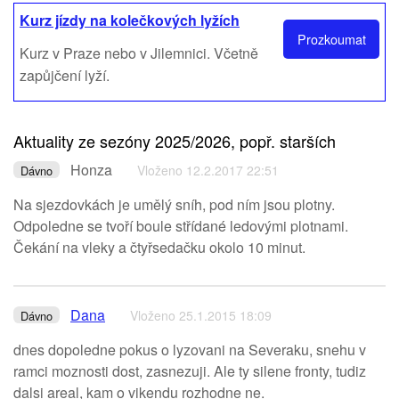
Kurz jízdy na kolečkových lyžích
Prozkoumat
Kurz v Praze nebo v Jilemnici. Včetně
zapůjčení lyží.
Aktuality ze sezóny 2025/2026, popř. starších
Honza
Vloženo 12.2.2017 22:51
Dávno
Na sjezdovkách je umělý sníh, pod ním jsou plotny.
Odpoledne se tvoří boule střídané ledovými plotnami.
Čekání na vleky a čtyřsedačku okolo 10 minut.
Dana
Vloženo 25.1.2015 18:09
Dávno
dnes dopoledne pokus o lyzovani na Severaku, snehu v
ramci moznosti dost, zasnezuji. Ale ty silene fronty, tudiz
dalsi areal, kam o vikendu rozhodne ne.