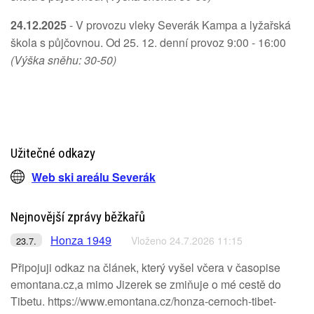
24.12.2025
- V provozu vleky Severák Kampa a lyžařská
škola s půjčovnou. Od 25. 12. denní provoz 9:00 - 16:00
(Výška sněhu: 30-50)
Užitečné odkazy
Web ski areálu Severák
Nejnovější zprávy běžkařů
Honza 1949
Vloženo 24.7.2026 11:15
23.7.
Připojuji odkaz na článek, který vyšel včera v časopise
emontana.cz,a mimo Jizerek se zmiňuje o mé cestě do
Tibetu. https://www.emontana.cz/honza-cernoch-tibet-