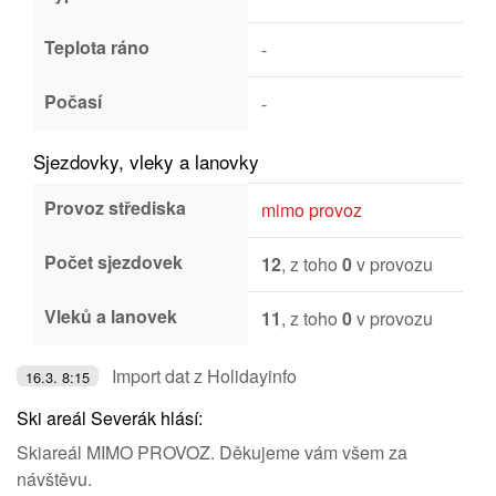
Teplota ráno
-
Počasí
-
Sjezdovky, vleky a lanovky
Provoz střediska
mimo provoz
Počet sjezdovek
12
, z toho
0
v provozu
Vleků a lanovek
11
, z toho
0
v provozu
Import dat z Holidayinfo
16.3. 8:15
Ski areál Severák hlásí:
Skiareál MIMO PROVOZ. Děkujeme vám všem za
návštěvu.