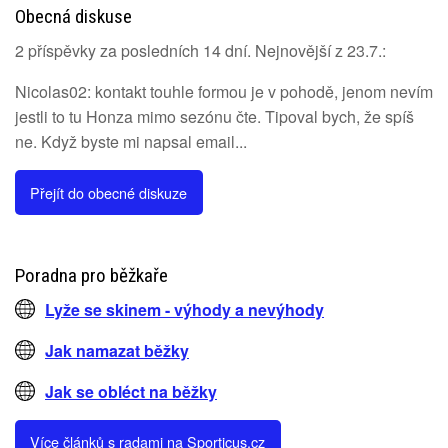
Obecná diskuse
2 příspěvky za posledních 14 dní. Nejnovější z 23.7.:
Nicolas02: kontakt touhle formou je v pohodě, jenom nevím
jestli to tu Honza mimo sezónu čte. Tipoval bych, že spíš
ne. Když byste mi napsal email...
Přejít do obecné diskuze
Poradna pro běžkaře
Lyže se skinem - výhody a nevýhody
Jak namazat běžky
Jak se obléct na běžky
Více článků s radami na Sporticus.cz