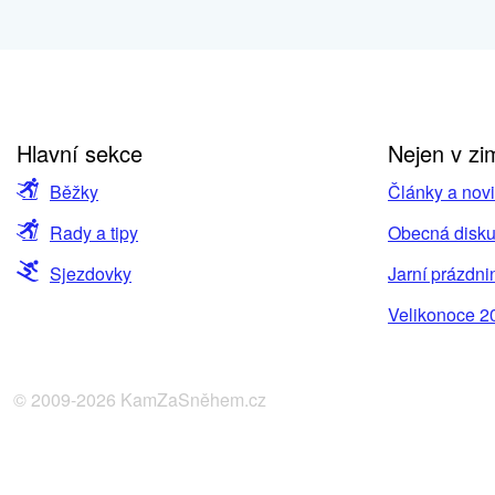
Hlavní sekce
Nejen v zi
Běžky
Články a nov
Rady a tipy
Obecná disku
Sjezdovky
Jarní prázdni
Velikonoce 2
© 2009-2026 KamZaSněhem.cz