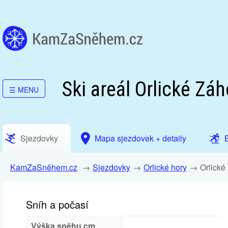
Ski areál Orlické Záh
☰
MENU
Sjezdovky
Mapa sjezdovek + detaily
KamZaSněhem.cz
Sjezdovky
Orlické hory
Orlické
Sníh a počasí
Výška sněhu cm