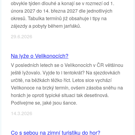
obvykle týden dlouhé a konají se v rozmezí od 1.
února 2027 do 14. března 2027 dle jednotlivých
okresů. Tabulka termínů již obsahuje i tipy na
zájezdy a pobyty během jarňáků.
29.6.2026
Na lyže o Velikonocích?
V posledních letech se o Velikonocích v ČR většinou
ještě lyžovalo. Vyjde to i tentokrát? Na sjezdovkách
určitě, na běžkách těžko říct. Letos sice vychází
Velikonoce na brzký termín, ovšem zásoba sněhu na
horách je oproti typické situaci tak desetinová.
Podívejme se, jaké jsou šance.
14.3.2026
Co s sebou na zimní turistiku do hor?