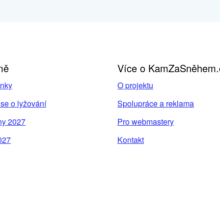
mě
Více o KamZaSněhem.
inky
O projektu
se o lyžování
Spolupráce a reklama
ny 2027
Pro webmastery
027
Kontakt