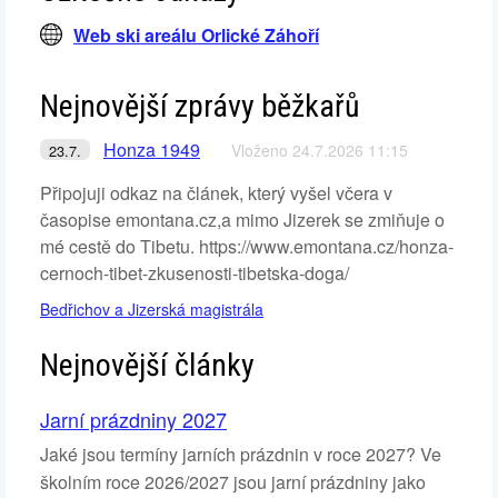
Web ski areálu Orlické Záhoří
Nejnovější zprávy běžkařů
Honza 1949
Vloženo 24.7.2026 11:15
23.7.
Připojuji odkaz na článek, který vyšel včera v
časopise emontana.cz,a mimo Jizerek se zmiňuje o
mé cestě do Tibetu. https://www.emontana.cz/honza-
cernoch-tibet-zkusenosti-tibetska-doga/
Bedřichov a Jizerská magistrála
Nejnovější články
Jarní prázdniny 2027
Jaké jsou termíny jarních prázdnin v roce 2027? Ve
školním roce 2026/2027 jsou jarní prázdniny jako