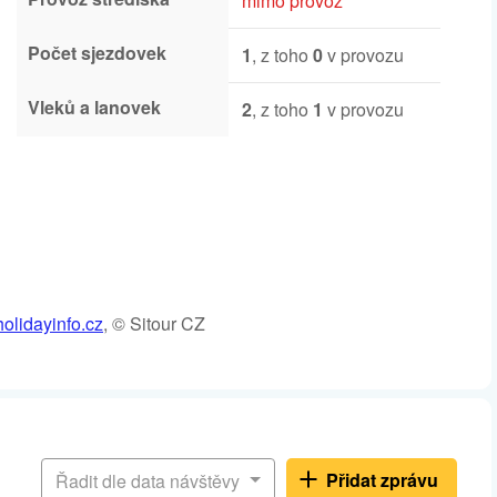
mimo provoz
Počet sjezdovek
1
, z toho
0
v provozu
Vleků a lanovek
2
, z toho
1
v provozu
olidayinfo.cz
, © Sitour CZ
Přidat zprávu
Řadit dle data návštěvy