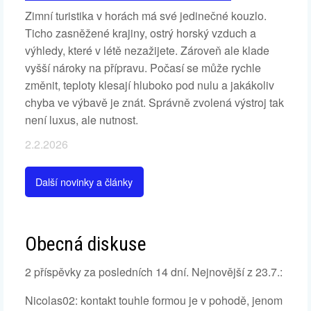
Zimní turistika v horách má své jedinečné kouzlo.
Ticho zasněžené krajiny, ostrý horský vzduch a
výhledy, které v létě nezažijete. Zároveň ale klade
vyšší nároky na přípravu. Počasí se může rychle
změnit, teploty klesají hluboko pod nulu a jakákoliv
chyba ve výbavě je znát. Správně zvolená výstroj tak
není luxus, ale nutnost.
2.2.2026
Další novinky a články
Obecná diskuse
2 příspěvky za posledních 14 dní. Nejnovější z 23.7.:
Nicolas02: kontakt touhle formou je v pohodě, jenom