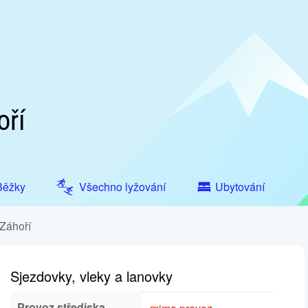
oří
Běžky
Všechno lyžování
Ubytování
 Záhoří
Sjezdovky, vleky a lanovky
Provoz střediska