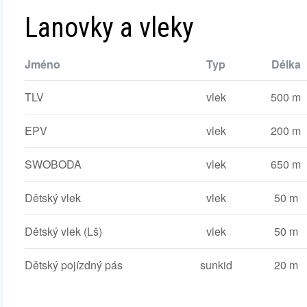
Lanovky a vleky
Jméno
Typ
Délka
TLV
vlek
500 m
EPV
vlek
200 m
SWOBODA
vlek
650 m
Dětský vlek
vlek
50 m
Dětský vlek (Lš)
vlek
50 m
Dětský pojízdný pás
sunkid
20 m