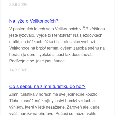
29.6.2026
Na lyže o Velikonocích?
V posledních letech se o Velikonocích v ČR většinou
ještě lyžovalo. Vyjde to i tentokrát? Na sjezdovkách
určitě, na běžkách těžko říct. Letos sice vychází
Velikonoce na brzký termín, ovšem zásoba sněhu na
horách je oproti typické situaci tak desetinová.
Podívejme se, jaké jsou šance.
14.3.2026
Co s sebou na zimní turistiku do hor?
Zimní turistika v horách má své jedinečné kouzlo.
Ticho zasněžené krajiny, ostrý horský vzduch a
výhledy, které v létě nezažijete. Zároveň ale klade
vyšší nároky na přípravu. Počasí se může rychle