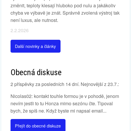
změnit, teploty klesají hluboko pod nulu a jakákoliv
chyba ve výbavě je znát. Správně zvolená výstroj tak
není luxus, ale nutnost.
2.2.2026
Další novinky a články
Obecná diskuse
2 příspěvky za posledních 14 dní. Nejnovější z 23.7.:
Nicolas02: kontakt touhle formou je v pohodě, jenom
nevím jestli to tu Honza mimo sezónu čte. Tipoval
bych, že spíš ne. Když byste mi napsal email...
Přejít do obecné diskuze