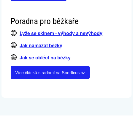
Poradna pro běžkaře
Lyže se skinem - výhody a nevýhody
Jak namazat běžky
Jak se obléct na běžky
Více článků s radami na Sporticus.cz