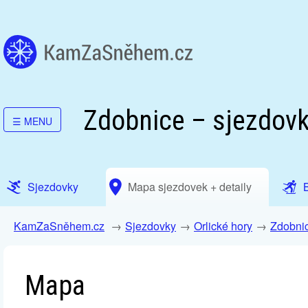
Zdobnice – sjezdovk
☰
MENU
Sjezdovky
Mapa sjezdovek + detaily
KamZaSněhem.cz
Sjezdovky
Orlické hory
Zdobni
Mapa