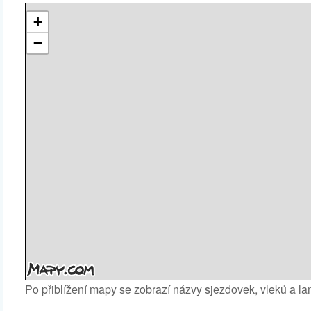
+
−
Po přiblížení mapy se zobrazí názvy sjezdovek, vleků a l