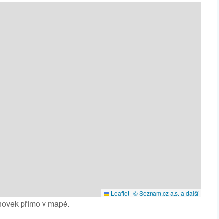
Leaflet
|
© Seznam.cz a.s. a další
anovek přímo v mapě.