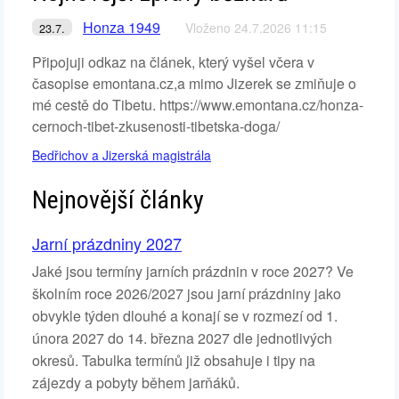
Honza 1949
Vloženo 24.7.2026 11:15
23.7.
Připojuji odkaz na článek, který vyšel včera v
časopise emontana.cz,a mimo Jizerek se zmiňuje o
mé cestě do Tibetu. https://www.emontana.cz/honza-
cernoch-tibet-zkusenosti-tibetska-doga/
Bedřichov a Jizerská magistrála
Nejnovější články
Jarní prázdniny 2027
Jaké jsou termíny jarních prázdnin v roce 2027? Ve
školním roce 2026/2027 jsou jarní prázdniny jako
obvykle týden dlouhé a konají se v rozmezí od 1.
února 2027 do 14. března 2027 dle jednotlivých
okresů. Tabulka termínů již obsahuje i tipy na
zájezdy a pobyty během jarňáků.