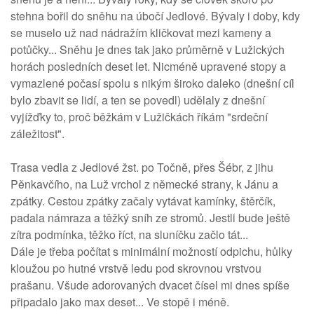
stehna bořil do sněhu na úbočí Jedlové. Bývaly i doby, kdy
se muselo už nad nádražím kličkovat mezi kameny a
potůčky... Sněhu je dnes tak jako průměrně v Lužických
horách posledních deset let. Nicméně upravené stopy a
vymazlené počasí spolu s nikým široko daleko (dnešní cíl
bylo zbavit se lidí, a ten se povedl) udělaly z dnešní
vyjížďky to, proč běžkám v Lužičkách říkám "srdeční
záležitost".
Trasa vedla z Jedlové žst. po Točně, přes Šébr, z jihu
Pěnkavčího, na Luž vrchol z německé strany, k Jánu a
zpátky. Cestou zpátky začaly vytávat kamínky, štěrčík,
padala námraza a těžký sníh ze stromů. Jestli bude ještě
zítra podmínka, těžko říct, na sluníčku začlo tát...
Dále je třeba počítat s minimální možností odpichu, hůlky
kloužou po hutné vrstvě ledu pod skrovnou vrstvou
prašanu. Všude adorovaných dvacet čísel mi dnes spíše
připadalo jako max deset... Ve stopě i méně.