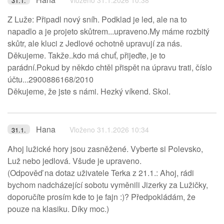
Vloženo 31.1.2026 10:38
31.1.
Z Luže: Připadl nový sníh. Podklad je led, ale na to
napadlo a je projeto skůtrem...upraveno.My máme rozbitý
skůtr, ale kluci z Jedlové ochotně upravují za nás.
Děkujeme. Takže..kdo má chuť, přijeďte, je to
parádní.Pokud by někdo chtěl přispět na úpravu trati, číslo
účtu...2900886168/2010
Děkujeme, že jste s námi. Hezký víkend. Skol.
Hana
Vloženo 31.1.2026 10:34
31.1.
Ahoj lužické hory jsou zasněžené. Vyberte si Polevsko,
Luž nebo jedlová. Všude je upraveno.
(Odpověď na dotaz uživatele Terka z 21.1.: Ahoj, rádi
bychom nadcházející sobotu vyměnili Jizerky za Lužičky,
doporučíte prosím kde to je fajn :)? Předpokládám, že
pouze na klasiku. Díky moc.)