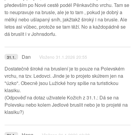
především po Nové cestě podél Pěnkavčího vrchu. Tam se
to neupravuje na brusle, ale je to tam , pokud je dobrý a
mělký nebo ušlapaný sníh, jakžtakž široký i na brusle. Ale
letos asi vůbec, protože se tam těží. No a každopádně se
dá bruslit i v Johnsdorfu.
Dan
Vloženo 31.1.2026 20:55
31.1.
Dostatečně široké na bruslení je to pouze na Polevském
vrchu, na tzv. Ledovci. Jinde je to projeto skútrem jen na
"úzko". Obecně jsou Lužické hory spíše na turistickou
klasiku.
(Odpověď na dotaz uživatele Kožich z 31.1.: Dá se na
Polevsku nebo kolem Jedlové bruslit nebo je to projeté na
klasiku?)
Hana