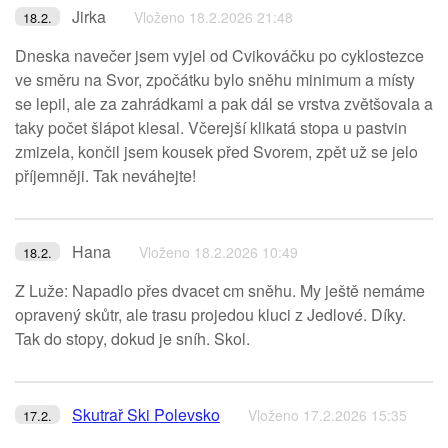
Jirka
Vloženo 18.2.2026 21:48
18.2.
Dneska navečer jsem vyjel od Cvikováčku po cyklostezce
ve směru na Svor, zpočátku bylo sněhu minimum a místy
se lepil, ale za zahrádkami a pak dál se vrstva zvětšovala a
taky počet šlápot klesal. Včerejší klikatá stopa u pastvin
zmizela, končil jsem kousek před Svorem, zpět už se jelo
příjemněji. Tak neváhejte!
Hana
Vloženo 18.2.2026 10:49
18.2.
Z Luže: Napadlo přes dvacet cm sněhu. My ještě nemáme
opravený skůtr, ale trasu projedou kluci z Jedlové. Díky.
Tak do stopy, dokud je sníh. Skol.
Skutrař Ski Polevsko
Vloženo 17.2.2026 15:35
17.2.