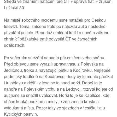
Středa ve znamení natáčení pro ČT + úprava tratí + zrušení
Lužické 30:
Na místě sobotního incidentu jsme natáčeli pro Českou
televizi. Téma: zničené tratě po nájezdu aut a následné
přivolání policie. Reportáž o ničení tratí i o novém zákonu
chránící běžkařské tratě odvysílá ČT ve čtvrtečních
událostech.
Po večerním snežění napadlo pár cm čerstvého sněhu.
Před oblevou jsme vyrazili upravit trasu z Polevska na
Jedličnou, trojku a navazující pětku a Kočírovku. Nejlepšé
podmínky tradičně na Kočárovce - tedy by to mohlo přečkat
i tu oblevu a déšť - v lese se to snad udrží. Dobrý to je
nahoře na Polevském vrchu a na Ledovci, rozryté koleje od
aut jsme se snažili uválcovat. Horší to je ke Kapličce, kde
občas kouká podklad a místy je zde zmrzlá krusta a
vyfoukaná místa. Pozor taky ve sjezdech v "esíčku" a u
Kytlických pastvin.