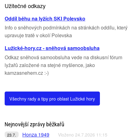
Užitečné odkazy
Oddíl běhu na lyžích SKI Polevsko
Info o sněhových podmínkách na stránkách oddílu, který
upravuje tratě v okolí Polevska
Lužické-hory.cz - sněhová samoobsluha
Odkaz sněhová samoobsluha vede na diskusní fórum
lyžařů založené na stejné myšlence, jako
kamzasnehem.cz :-)
Všechny rady a tipy pro oblast Lužické hory
Nejnovější zprávy běžkařů
Honza 1949
Vloženo 24.7.2026 11:15
23.7.