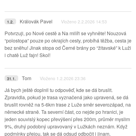
Královák Pavel
Vloženo 2.2.2026 14:53
1.2.
Potvrzuji, po Nové cestě a Na milíři se vyhněte! Nouzová
“polostopa” pouze po okrajích cesty, probíhá těžba, cesta je
bez sněhu! Jinak stopa od Černé brány po “žitavské” k Luži
i chatě Luž fajn! Skol!
Tom
Vloženo 1.2.2026 23:36
31.1.
Já bych ještě doplnil tu odpověď, kde se dá bruslit.
Zpravidla, pokud je trasa vyznačená jako upravená, se dá
bruslit rovněž na 5-6km trase z Luže směr severozápad, na
německé straně. Ta severní část, co nejde po hranici, je
jeden souvislý kopec převýšení přes 200m, průměr myslim
9%, druhý podobný upravovaný v Lužkách neznám. Když
podmínky přejou, tak se dá odsud odbočit i jinam,