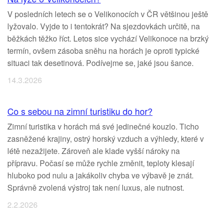
V posledních letech se o Velikonocích v ČR většinou ještě
lyžovalo. Vyjde to i tentokrát? Na sjezdovkách určitě, na
běžkách těžko říct. Letos sice vychází Velikonoce na brzký
termín, ovšem zásoba sněhu na horách je oproti typické
situaci tak desetinová. Podívejme se, jaké jsou šance.
14.3.2026
Co s sebou na zimní turistiku do hor?
Zimní turistika v horách má své jedinečné kouzlo. Ticho
zasněžené krajiny, ostrý horský vzduch a výhledy, které v
létě nezažijete. Zároveň ale klade vyšší nároky na
přípravu. Počasí se může rychle změnit, teploty klesají
hluboko pod nulu a jakákoliv chyba ve výbavě je znát.
Správně zvolená výstroj tak není luxus, ale nutnost.
2.2.2026