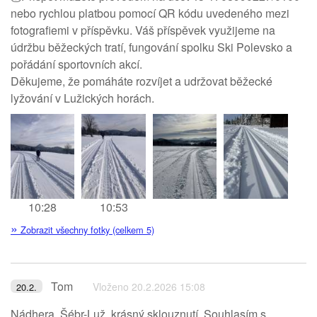
nebo rychlou platbou pomocí QR kódu uvedeného mezi
fotografiemi v příspěvku. Váš příspěvek využijeme na
údržbu běžeckých tratí, fungování spolku Ski Polevsko a
pořádání sportovních akcí.
Děkujeme, že pomáháte rozvíjet a udržovat běžecké
lyžování v Lužických horách.
10:28
10:53
»
Zobrazit všechny fotky (celkem 5)
Tom
Vloženo 20.2.2026 15:08
20.2.
Nádhera. Šébr-Luž, krásný sklouznutí. Souhlasím s