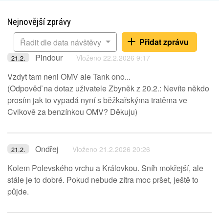
Nejnovější zprávy
Přidat zprávu
Řadit dle data návštěvy
Pindour
Vloženo 22.2.2026 9:17
21.2.
Vzdyt tam neni OMV ale Tank ono...
(Odpověď na dotaz uživatele Zbyněk z 20.2.: Nevíte někdo
prosím jak to vypadá nyní s běžkařskýma tratěma ve
Cvikově za benzínkou OMV? Děkuju)
Ondřej
Vloženo 21.2.2026 20:26
21.2.
Kolem Polevského vrchu a Královkou. Sníh mokřejší, ale
stále je to dobré. Pokud nebude zítra moc pršet, ještě to
půjde.