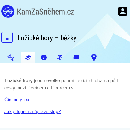
Lužické hory – běžky
☰
Lužické hory
jsou nevelké pohoří, ležící zhruba na půli
cesty mezi Děčínem a Libercem v...
Číst celý text
Jak přispět na úpravu stop?