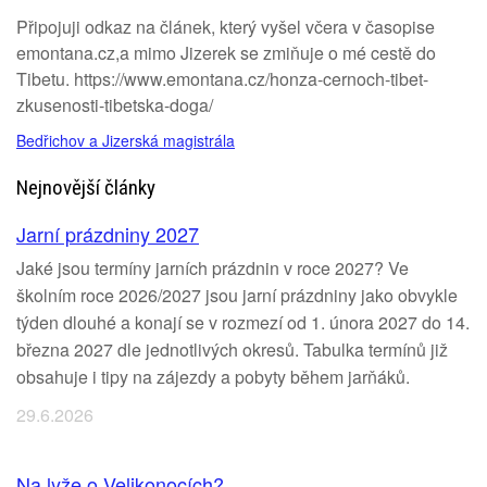
Připojuji odkaz na článek, který vyšel včera v časopise
emontana.cz,a mimo Jizerek se zmiňuje o mé cestě do
Tibetu. https://www.emontana.cz/honza-cernoch-tibet-
zkusenosti-tibetska-doga/
Bedřichov a Jizerská magistrála
Nejnovější články
Jarní prázdniny 2027
Jaké jsou termíny jarních prázdnin v roce 2027? Ve
školním roce 2026/2027 jsou jarní prázdniny jako obvykle
týden dlouhé a konají se v rozmezí od 1. února 2027 do 14.
března 2027 dle jednotlivých okresů. Tabulka termínů již
obsahuje i tipy na zájezdy a pobyty během jarňáků.
29.6.2026
Na lyže o Velikonocích?