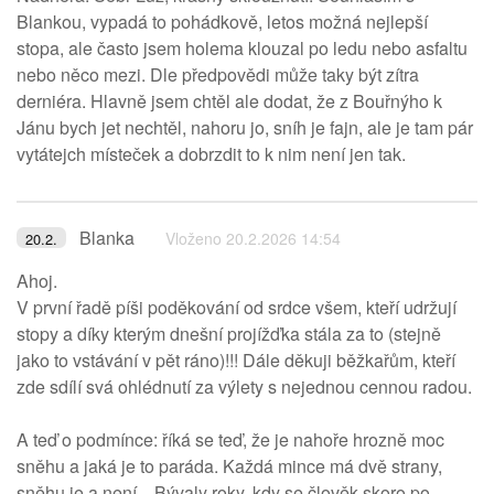
Blankou, vypadá to pohádkově, letos možná nejlepší
stopa, ale často jsem holema klouzal po ledu nebo asfaltu
nebo něco mezi. Dle předpovědi může taky být zítra
derniéra. Hlavně jsem chtěl ale dodat, že z Bouřnýho k
Jánu bych jet nechtěl, nahoru jo, sníh je fajn, ale je tam pár
vytátejch místeček a dobrzdit to k nim není jen tak.
Blanka
Vloženo 20.2.2026 14:54
20.2.
Ahoj.
V první řadě píši poděkování od srdce všem, kteří udržují
stopy a díky kterým dnešní projížďka stála za to (stejně
jako to vstávání v pět ráno)!!! Dále děkuji běžkařům, kteří
zde sdílí svá ohlédnutí za výlety s nejednou cennou radou.
A teď o podmínce: říká se teď, že je nahoře hrozně moc
sněhu a jaká je to paráda. Každá mince má dvě strany,
sněhu je a není... Bývaly roky, kdy se člověk skoro po