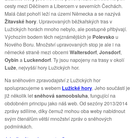
cesty mezi Děčínem a Libercem v severních Čechách.
Malá část pohoří leží na území Německa a se nazývá
Žitavské hory
. Upravovaných běžkařských tras v
Lužických horách mnoho nebylo, ale postupně přibývají.
Výchozím bodem těch nejznámějších je
Polevsko
u
Nového Boru. Množství upravovaných stop je ale i na
německé straně mezi obcemi
Waltersdorf
,
Jonsdorf
,
Oybin
a
Luckendorf
. Ty jsou napojeny na trasy v okolí
Luže
, nejvyšší hory Lužických hor.
Na sněhovém zpravodajství z Lužických hor
spolupracujeme s webem
Lužické hory
. Jeho součástí je
již několik let
sněhová samoobsluha
, fungující na
obdobném principu jako náš web. Od sezóny 2013/2014
zprávy sdílíme, díky čemuž mohou oba weby nabídnout
svým čtenářům větší množství zpráv o sněhových
podmínkách.