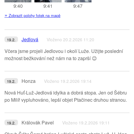
9:40
9:41
9:47
»
Zobrazit polohy fotek na mapě
Jedlová
Vloženo 20.2.2026 11:20
19.2.
Včera jsme projeli Jedlovou i okolí Luže. Užijte poslední
možnost bežkování než nám na to zaprší 😉
Honza
Vloženo 19.2.2026 19:14
19.2.
Nová Huť-Luž-Jedlová idylka a dobrá stopa. Jen od Šébru
po Milíř vypluhováno, lepší objet Ptačinec druhou stranou.
Královák Pavel
Vloženo 19.2.2026 19:11
19.2.