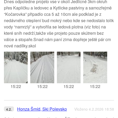
Dnes odpoledne projeto vse v okolí Jedlicné 3km okruh
přes Kapličku a ledovec a Kytlicke pastviny a samozřejmě
“Kočarovka” připadlo cca 5 až 10cm ale podklad je z
nedávného oteplení bud mokrý nebo kde se nedostalo tolik
vody “namrzlý” a vytvořila se ledová plotna (viz foto) na
které sníh nedrží,takže vše projeto pouze skútrem bez
válce a stopaře.Snad nám paní zima dopřeje ještě pár cm
nové nadílky.skol
15:22
15:22
15:22
15:22
Honza Šmíd, Ski Polevsko
Vloženo 4.2.2026 18:58
4.2.