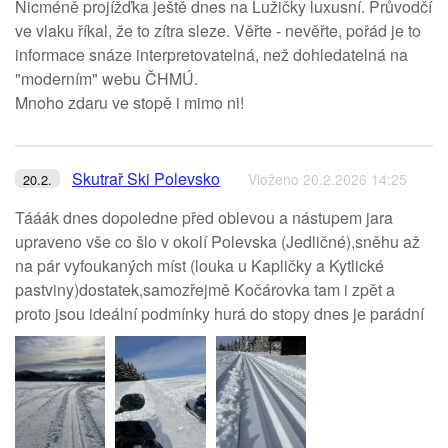
Nicméně projížďka ještě dnes na Lužičky luxusní. Průvodčí
ve vlaku říkal, že to zítra sleze. Věřte - nevěřte, pořád je to
informace snáze interpretovatelná, než dohledatelná na
"moderním" webu ČHMÚ.
Mnoho zdaru ve stopě i mimo ni!
Skutrař Ski Polevsko
Vloženo 20.2.2026 14:25
20.2.
Tááák dnes dopoledne před oblevou a nástupem jara
upraveno vše co šlo v okolí Polevska (Jedličné),sněhu až
na pár vyfoukaných míst (louka u Kapličky a Kytlické
pastviny)dostatek,samozřejmě Kočárovka tam i zpět a
proto jsou ideální podmínky hurá do stopy dnes je parádní