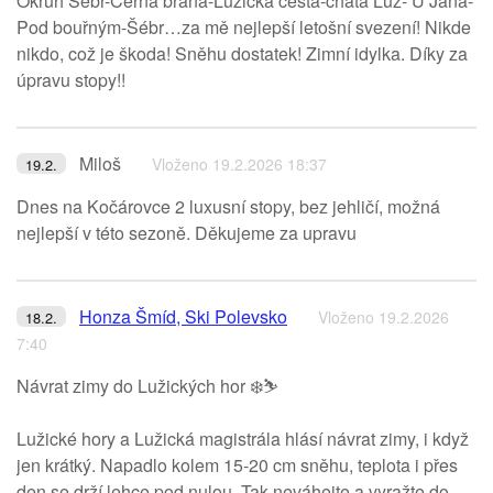
Okruh Šébr-Černá brána-Lužická cesta-chata Luž- U Jána-
Pod bouřným-Šébr…za mě nejlepší letošní svezení! Nikde
nikdo, což je škoda! Sněhu dostatek! Zimní idylka. Díky za
úpravu stopy!!
Miloš
Vloženo 19.2.2026 18:37
19.2.
Dnes na Kočárovce 2 luxusní stopy, bez jehličí, možná
nejlepší v této sezoně. Děkujeme za upravu
Honza Šmíd, Ski Polevsko
Vloženo 19.2.2026
18.2.
7:40
Návrat zimy do Lužických hor ❄️⛷️
Lužické hory a Lužická magistrála hlásí návrat zimy, i když
jen krátký. Napadlo kolem 15-20 cm sněhu, teplota i přes
den se drží lehce pod nulou. Tak neváhejte a vyražte do