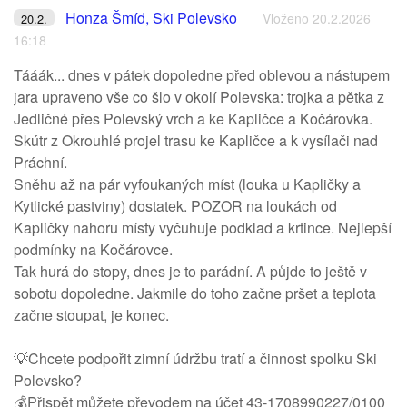
Honza Šmíd, Ski Polevsko
Vloženo 20.2.2026
20.2.
16:18
Tááák... dnes v pátek dopoledne před oblevou a nástupem
jara upraveno vše co šlo v okolí Polevska: trojka a pětka z
Jedličné přes Polevský vrch a ke Kapličce a Kočárovka.
Skútr z Okrouhlé projel trasu ke Kapličce a k vysílači nad
Práchní.
Sněhu až na pár vyfoukaných míst (louka u Kapličky a
Kytlické pastviny) dostatek. POZOR na loukách od
Kapličky nahoru místy vyčuhuje podklad a krtince. Nejlepší
podmínky na Kočárovce.
Tak hurá do stopy, dnes je to parádní. A půjde to ještě v
sobotu dopoledne. Jakmile do toho začne pršet a teplota
začne stoupat, je konec.
💡Chcete podpořit zimní údržbu tratí a činnost spolku Ski
Polevsko?
💰Přispět můžete převodem na účet 43-1708990227/0100