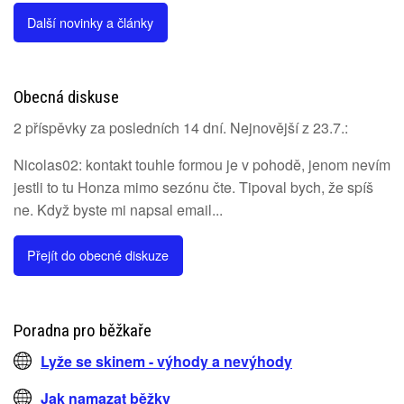
Další novinky a články
Obecná diskuse
2 příspěvky za posledních 14 dní. Nejnovější z 23.7.:
Nicolas02: kontakt touhle formou je v pohodě, jenom nevím
jestli to tu Honza mimo sezónu čte. Tipoval bych, že spíš
ne. Když byste mi napsal email...
Přejít do obecné diskuze
Poradna pro běžkaře
Lyže se skinem - výhody a nevýhody
Jak namazat běžky