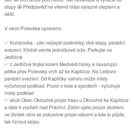
stopy 🤩 Předpověď na víkend hlásí výrazné oteplení a
déšť.
V okolí Polevska upraveno:
✅ Kočárovka - zde nejlepší podmínky, dvě stopy, parádní
svezení. Klidně vemte jedničkové lyže. Parkujte na
Jedličné
✅ z Jedličné trojka kolem Medvědí hůrky a navazující
pětka přes Polevský vrch až ke Kapličce. Na Ledovci
parádní svezení. Od Kapličky nahoru může místy
vyčuhovat podklad. Pozor v lese a sjezdech - vyčuhuje
místy podklad
✅ skutr Obec Okrouhlá projel trasu u Okrouhlé ke Kapličce
a dále k vysílači nad Práchní. Zatím ujeto pouze skútrem,
ve čtvrtek ráno se pokusíme projet válcem a kde to půjde,
tak říznout stopu.