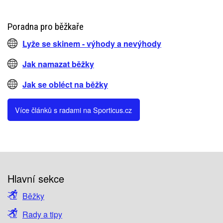
Poradna pro běžkaře
Lyže se skinem - výhody a nevýhody
Jak namazat běžky
Jak se obléct na běžky
Více článků s radami na Sporticus.cz
Hlavní sekce
Běžky
Rady a tipy