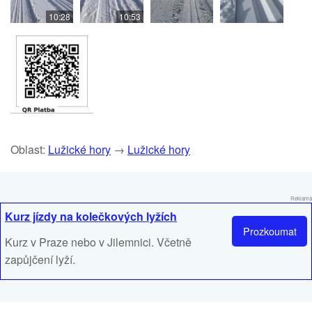
10:28
10:53
Oblast:
Lužické hory
→
Lužické hory
Reklama
Kurz jízdy na kolečkových lyžích
Prozkoumat
Kurz v Praze nebo v Jilemnici. Včetně
zapůjčení lyží.