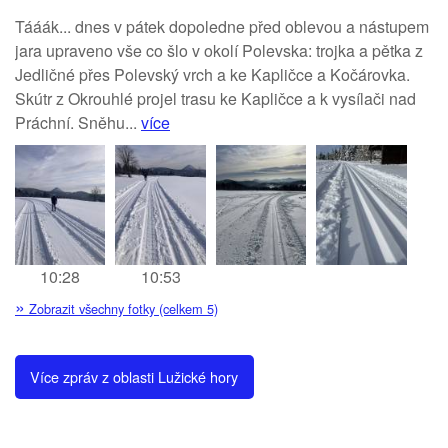
Tááák... dnes v pátek dopoledne před oblevou a nástupem
jara upraveno vše co šlo v okolí Polevska: trojka a pětka z
Jedličné přes Polevský vrch a ke Kapličce a Kočárovka.
Skútr z Okrouhlé projel trasu ke Kapličce a k vysílači nad
Práchní. Sněhu...
více
10:28
10:53
»
Zobrazit všechny fotky (celkem 5)
Více zpráv z oblasti Lužické hory