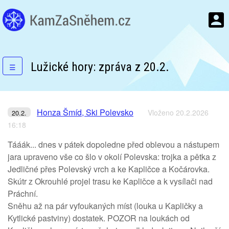
Lužické hory: zpráva z 20.2.
☰
Honza Šmíd, Ski Polevsko
Vloženo 20.2.2026
20.2.
16:18
Tááák... dnes v pátek dopoledne před oblevou a nástupem
jara upraveno vše co šlo v okolí Polevska: trojka a pětka z
Jedličné přes Polevský vrch a ke Kapličce a Kočárovka.
Skútr z Okrouhlé projel trasu ke Kapličce a k vysílači nad
Práchní.
Sněhu až na pár vyfoukaných míst (louka u Kapličky a
Kytlické pastviny) dostatek. POZOR na loukách od