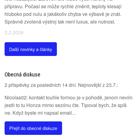
přípravu. Počasí se může rychle změnit, teploty klesají
hluboko pod nulu a jakákoliv chyba ve výbavě je znát.
Správně zvolená výstroj tak není luxus, ale nutnost.
2.2.2026
Další novinky a články
Obecná diskuse
2 příspěvky za posledních 14 dní. Nejnovější z 23.7.:
Nicolas02: kontakt touhle formou je v pohodě, jenom nevím
jestli to tu Honza mimo sezónu čte. Tipoval bych, že spíš
ne. Když byste mi napsal email...
Přejít do obecné diskuze