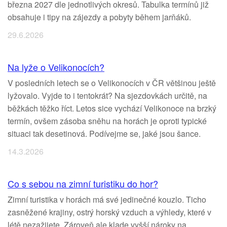
března 2027 dle jednotlivých okresů. Tabulka termínů již
obsahuje i tipy na zájezdy a pobyty během jarňáků.
29.6.2026
Na lyže o Velikonocích?
V posledních letech se o Velikonocích v ČR většinou ještě
lyžovalo. Vyjde to i tentokrát? Na sjezdovkách určitě, na
běžkách těžko říct. Letos sice vychází Velikonoce na brzký
termín, ovšem zásoba sněhu na horách je oproti typické
situaci tak desetinová. Podívejme se, jaké jsou šance.
14.3.2026
Co s sebou na zimní turistiku do hor?
Zimní turistika v horách má své jedinečné kouzlo. Ticho
zasněžené krajiny, ostrý horský vzduch a výhledy, které v
létě nezažijete. Zároveň ale klade vyšší nároky na