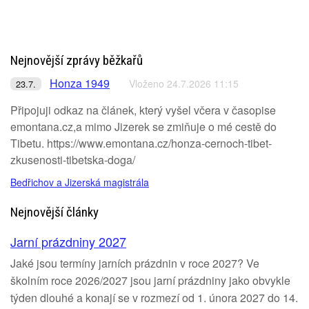
Nejnovější zprávy běžkařů
Honza 1949
Vloženo 24.7.2026 11:15
23.7.
Připojuji odkaz na článek, který vyšel včera v časopise
emontana.cz,a mimo Jizerek se zmiňuje o mé cestě do
Tibetu. https://www.emontana.cz/honza-cernoch-tibet-
zkusenosti-tibetska-doga/
Bedřichov a Jizerská magistrála
Nejnovější články
Jarní prázdniny 2027
Jaké jsou termíny jarních prázdnin v roce 2027? Ve
školním roce 2026/2027 jsou jarní prázdniny jako obvykle
týden dlouhé a konají se v rozmezí od 1. února 2027 do 14.