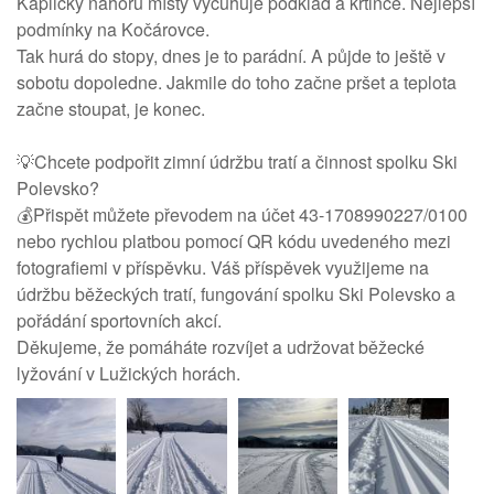
Kapličky nahoru místy vyčuhuje podklad a krtince. Nejlepší
podmínky na Kočárovce.
Tak hurá do stopy, dnes je to parádní. A půjde to ještě v
sobotu dopoledne. Jakmile do toho začne pršet a teplota
začne stoupat, je konec.
💡Chcete podpořit zimní údržbu tratí a činnost spolku Ski
Polevsko?
💰Přispět můžete převodem na účet 43-1708990227/0100
nebo rychlou platbou pomocí QR kódu uvedeného mezi
fotografiemi v příspěvku. Váš příspěvek využijeme na
údržbu běžeckých tratí, fungování spolku Ski Polevsko a
pořádání sportovních akcí.
Děkujeme, že pomáháte rozvíjet a udržovat běžecké
lyžování v Lužických horách.