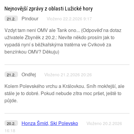
Nejnovější zprávy z oblasti Lužické hory
Pindour
Vloženo 22.2.2026 9:17
21.2.
Vzdyt tam neni OMV ale Tank ono... (Odpověď na dotaz
uživatele Zbyněk z 20.2.: Nevíte někdo prosím jak to
vypadá nyní s běžkařskýma tratěma ve Cvikově za
benzínkou OMV? Děkuju)
Ondřej
Vloženo 21.2.2026 20:26
21.2.
Kolem Polevského vrchu a Královkou. Sníh mokřejší, ale
stále je to dobré. Pokud nebude zítra moc pršet, ještě to
půjde.
Honza Šmíd, Ski Polevsko
Vloženo 20.2.2026
20.2.
16:18