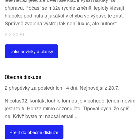
přípravu. Počasí se může rychle změnit, teploty klesají
hluboko pod nulu a jakákoliv chyba ve výbavě je znát.
Správně zvolená výstroj tak není luxus, ale nutnost.
2.2.2026
Další novinky a články
Obecná diskuse
2 příspěvky za posledních 14 dní. Nejnovější z 23.7.:
Nicolas02: kontakt touhle formou je v pohodě, jenom nevím
jestli to tu Honza mimo sezónu čte. Tipoval bych, že spíš
ne. Když byste mi napsal email...
Přejít do obecné diskuze