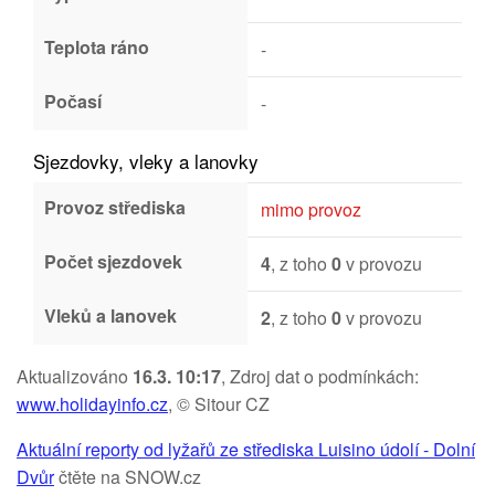
Teplota ráno
-
Počasí
-
Sjezdovky, vleky a lanovky
Provoz střediska
mimo provoz
Počet sjezdovek
4
, z toho
0
v provozu
Vleků a lanovek
2
, z toho
0
v provozu
Aktualizováno
16.3. 10:17
, Zdroj dat o podmínkách:
www.holidayinfo.cz
, © Sitour CZ
Aktuální reporty od lyžařů ze střediska Luisino údolí - Dolní
Dvůr
čtěte na SNOW.cz