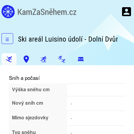
Ski areál Luisino údolí - Dolní Dvůr
☰
Sníh a počasí
Výška sněhu cm
Nový sníh cm
-
Mimo sjezdovky
-
Typ sněhu
-