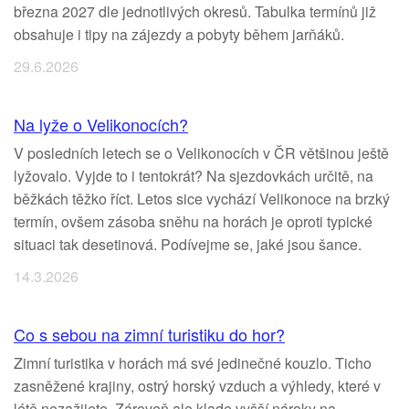
března 2027 dle jednotlivých okresů. Tabulka termínů již
obsahuje i tipy na zájezdy a pobyty během jarňáků.
29.6.2026
Na lyže o Velikonocích?
V posledních letech se o Velikonocích v ČR většinou ještě
lyžovalo. Vyjde to i tentokrát? Na sjezdovkách určitě, na
běžkách těžko říct. Letos sice vychází Velikonoce na brzký
termín, ovšem zásoba sněhu na horách je oproti typické
situaci tak desetinová. Podívejme se, jaké jsou šance.
14.3.2026
Co s sebou na zimní turistiku do hor?
Zimní turistika v horách má své jedinečné kouzlo. Ticho
zasněžené krajiny, ostrý horský vzduch a výhledy, které v
létě nezažijete. Zároveň ale klade vyšší nároky na