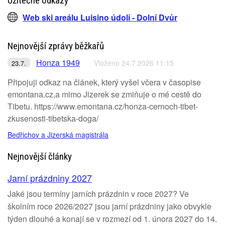
Užitečné odkazy
Web ski areálu Luisino údolí - Dolní Dvůr
Nejnovější zprávy běžkařů
Honza 1949
Vloženo 24.7.2026 11:15
23.7.
Připojuji odkaz na článek, který vyšel včera v časopise
emontana.cz,a mimo Jizerek se zmiňuje o mé cestě do
Tibetu. https://www.emontana.cz/honza-cernoch-tibet-
zkusenosti-tibetska-doga/
Bedřichov a Jizerská magistrála
Nejnovější články
Jarní prázdniny 2027
Jaké jsou termíny jarních prázdnin v roce 2027? Ve
školním roce 2026/2027 jsou jarní prázdniny jako obvykle
týden dlouhé a konají se v rozmezí od 1. února 2027 do 14.