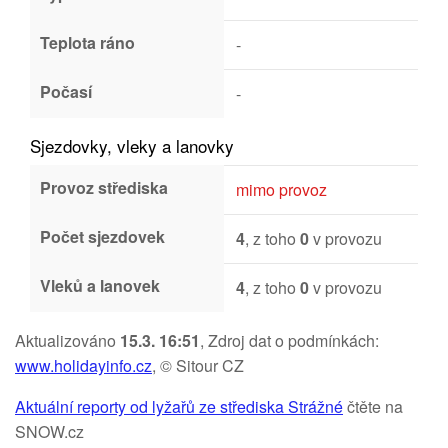
Teplota ráno
-
Počasí
-
Sjezdovky, vleky a lanovky
Provoz střediska
mimo provoz
Počet sjezdovek
4
, z toho
0
v provozu
Vleků a lanovek
4
, z toho
0
v provozu
Aktualizováno
15.3. 16:51
, Zdroj dat o podmínkách:
www.holidayinfo.cz
, © Sitour CZ
Aktuální reporty od lyžařů ze střediska Strážné
čtěte na
SNOW.cz