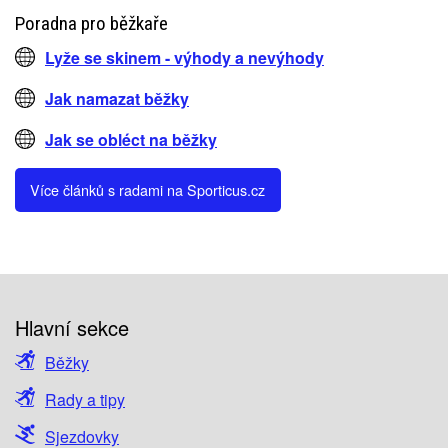
Poradna pro běžkaře
Lyže se skinem - výhody a nevýhody
Jak namazat běžky
Jak se obléct na běžky
Více článků s radami na Sporticus.cz
Hlavní sekce
Běžky
Rady a tipy
Sjezdovky