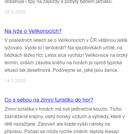
obsahuje i tipy na zájezdy a pobyty během jarňáků.
29.6.2026
Na lyže o Velikonocích?
V posledních letech se o Velikonocích v ČR většinou ještě
lyžovalo. Vyjde to i tentokrát? Na sjezdovkách určitě, na
běžkách těžko říct. Letos sice vychází Velikonoce na brzký
termín, ovšem zásoba sněhu na horách je oproti typické
situaci tak desetinová. Podívejme se, jaké jsou šance.
14.3.2026
Co s sebou na zimní turistiku do hor?
Zimní turistika v horách má své jedinečné kouzlo. Ticho
zasněžené krajiny, ostrý horský vzduch a výhledy, které v
létě nezažijete. Zároveň ale klade vyšší nároky na
přípravu. Počasí se může rychle změnit, teploty klesají