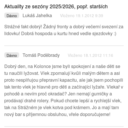
Aktuality ze sezóny 2025/2026, popř. starších
Lukáš Jahelka
Vloženo 19.1.2012 9:39
Dávno
Strážné fakt dobrý! Žádný fronty a dobrý večerní svezení za
lidovku! Dobrá hospoda u kurtu hned vedle sjezdovky :)
Tomáš Poděbrady
Vloženo 18.1.2012 11:16
Dávno
Dobrý den, na Kolonce jsme byli spokojení a naše děti se
tu naučili lyžovat. Vlek zpomalují kvůli malým dětem a asi
proto nesplňujou přepravní kapacitu, ale jak jsem pochopili
tak tento vlek je hlavně pro děti a začínající lyžaře. Vlekař v
pohodě a nevím proč okradač? Jen nemají gumičky a
prodávají drahé rolery. Pokud chcete lepší a rychlejší vlek,
tak na Strážném je vlek kotva pod krámem. Jo a mají tam
nový bar s příjemnou obsluhou, vřele doporučujeme!