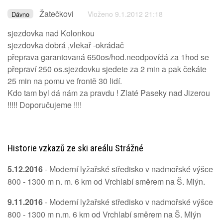
Žatečkovi
Vloženo 9.1.2012 21:18
Dávno
sjezdovka nad Kolonkou
sjezdovka dobrá ,vlekař -okrádač
přeprava garantovaná 650os/hod.neodpovídá za 1hod se
přepraví 250 os.sjezdovku sjedete za 2 min a pak čekáte
25 min na pomu ve frontě 30 lidí.
Kdo tam byl dá nám za pravdu ! Zlaté Paseky nad Jizerou
!!!!! Doporučujeme !!!!
Historie vzkazů ze ski areálu Strážné
5.12.2016
- Moderní lyžařské středisko v nadmořské výšce
800 - 1300 m n. m. 6 km od Vrchlabí směrem na Š. Mlýn.
9.11.2016
- Moderní lyžařské středisko v nadmořské výšce
800 - 1300 m n.m. 6 km od Vrchlabí směrem na Š. Mlýn