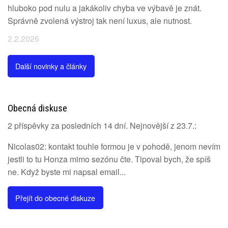
hluboko pod nulu a jakákoliv chyba ve výbavě je znát.
Správně zvolená výstroj tak není luxus, ale nutnost.
2.2.2026
Další novinky a články
Obecná diskuse
2 příspěvky za posledních 14 dní. Nejnovější z 23.7.:
Nicolas02: kontakt touhle formou je v pohodě, jenom nevím
jestli to tu Honza mimo sezónu čte. Tipoval bych, že spíš
ne. Když byste mi napsal email...
Přejít do obecné diskuze