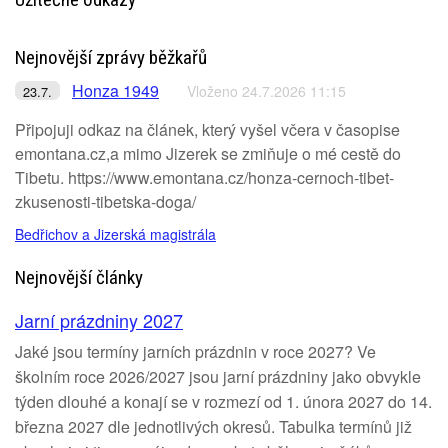
Nejnovější zprávy běžkařů
Honza 1949
Vloženo 24.7.2026 11:15
23.7.
Připojuji odkaz na článek, který vyšel včera v časopise
emontana.cz,a mimo Jizerek se zmiňuje o mé cestě do
Tibetu. https://www.emontana.cz/honza-cernoch-tibet-
zkusenosti-tibetska-doga/
Bedřichov a Jizerská magistrála
Nejnovější články
Jarní prázdniny 2027
Jaké jsou termíny jarních prázdnin v roce 2027? Ve
školním roce 2026/2027 jsou jarní prázdniny jako obvykle
týden dlouhé a konají se v rozmezí od 1. února 2027 do 14.
března 2027 dle jednotlivých okresů. Tabulka termínů již