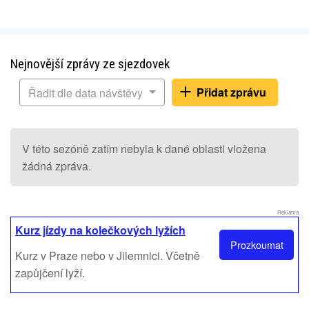
Nejnovější zprávy ze sjezdovek
Přidat zprávu
Řadit dle data návštěvy
V této sezóně zatím nebyla k dané oblasti vložena
žádná zpráva.
Reklama
Kurz jízdy na kolečkových lyžích
Prozkoumat
Kurz v Praze nebo v Jilemnici. Včetně
zapůjčení lyží.