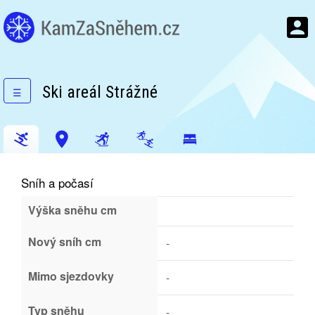
Ski areál Strážné
☰
Sníh a počasí
Výška sněhu cm
Nový sníh cm
-
Mimo sjezdovky
-
Typ sněhu
-