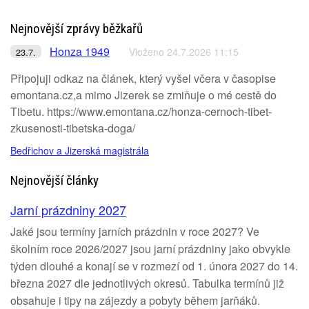
Nejnovější zprávy běžkařů
Honza 1949
Vloženo 24.7.2026 11:15
23.7.
Připojuji odkaz na článek, který vyšel včera v časopise
emontana.cz,a mimo Jizerek se zmiňuje o mé cestě do
Tibetu. https://www.emontana.cz/honza-cernoch-tibet-
zkusenosti-tibetska-doga/
Bedřichov a Jizerská magistrála
Nejnovější články
Jarní prázdniny 2027
Jaké jsou termíny jarních prázdnin v roce 2027? Ve
školním roce 2026/2027 jsou jarní prázdniny jako obvykle
týden dlouhé a konají se v rozmezí od 1. února 2027 do 14.
března 2027 dle jednotlivých okresů. Tabulka termínů již
obsahuje i tipy na zájezdy a pobyty během jarňáků.