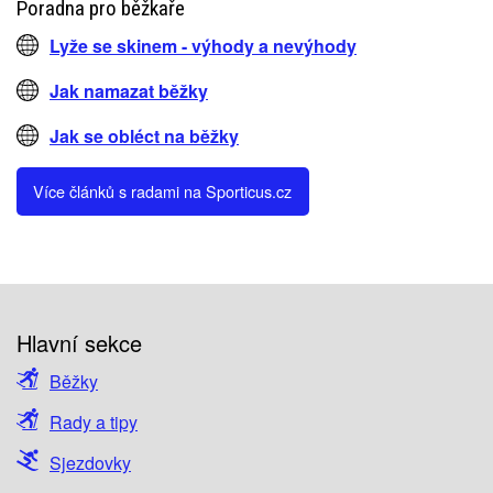
Poradna pro běžkaře
Lyže se skinem - výhody a nevýhody
Jak namazat běžky
Jak se obléct na běžky
Více článků s radami na Sporticus.cz
Hlavní sekce
Běžky
Rady a tipy
Sjezdovky