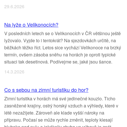
29.6.2026
Na lyže o Velikonocích?
V posledních letech se o Velikonocích v ČR většinou ještě
lyžovalo. Vyjde to i tentokrát? Na sjezdovkách určitě, na
běžkách těžko říct. Letos sice vychází Velikonoce na brzký
termín, ovšem zásoba sněhu na horách je oproti typické
situaci tak desetinová. Podívejme se, jaké jsou šance.
14.3.2026
Co s sebou na zimní turistiku do hor?
Zimní turistika v horách má své jedinečné kouzlo. Ticho
zasněžené krajiny, ostrý horský vzduch a výhledy, které v
létě nezažijete. Zároveň ale klade vyšší nároky na
přípravu. Počasí se může rychle změnit, teploty klesají
hluboko pod nulu a jakákoliv chyba ve výbavě je znát.