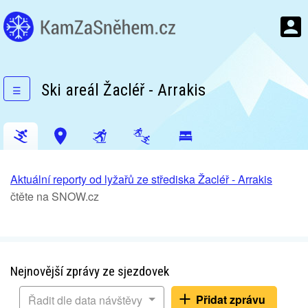
Ski areál Žacléř - Arrakis
☰
Aktuální reporty od lyžařů ze střediska Žacléř - Arrakis
čtěte na SNOW.cz
Nejnovější zprávy ze sjezdovek
Přidat zprávu
Řadit dle data návštěvy