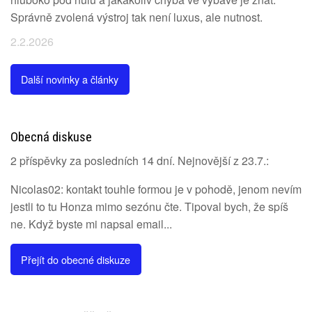
Správně zvolená výstroj tak není luxus, ale nutnost.
2.2.2026
Další novinky a články
Obecná diskuse
2 příspěvky za posledních 14 dní. Nejnovější z 23.7.:
Nicolas02: kontakt touhle formou je v pohodě, jenom nevím
jestli to tu Honza mimo sezónu čte. Tipoval bych, že spíš
ne. Když byste mi napsal email...
Přejít do obecné diskuze