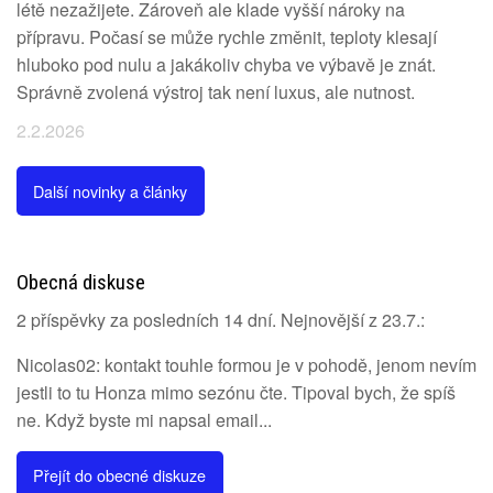
létě nezažijete. Zároveň ale klade vyšší nároky na
přípravu. Počasí se může rychle změnit, teploty klesají
hluboko pod nulu a jakákoliv chyba ve výbavě je znát.
Správně zvolená výstroj tak není luxus, ale nutnost.
2.2.2026
Další novinky a články
Obecná diskuse
2 příspěvky za posledních 14 dní. Nejnovější z 23.7.:
Nicolas02: kontakt touhle formou je v pohodě, jenom nevím
jestli to tu Honza mimo sezónu čte. Tipoval bych, že spíš
ne. Když byste mi napsal email...
Přejít do obecné diskuze