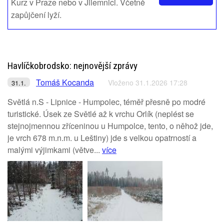
Kurz v Praze nebo v Jilemnici. Včetně
zapůjčení lyží.
Havlíčkobrodsko: nejnovější zprávy
Tomáš Kocanda
Vloženo 31.1.2026 17:28
31.1.
Světlá n.S - Lipnice - Humpolec, téměř přesně po modré
turistické. Úsek ze Světlé až k vrchu Orlík (neplést se
stejnojmennou zříceninou u Humpolce, tento, o něhož jde,
je vrch 678 m.n.m. u Leštiny) jde s velkou opatrností a
malými výjimkami (větve...
více