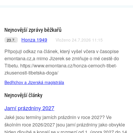
Nejnovější zprávy běžkařů
Honza 1949
Vloženo 24.7.2026 11:15
23.7.
Připojuji odkaz na článek, který vyšel včera v časopise
emontana.cz,a mimo Jizerek se zmiňuje o mé cestě do
Tibetu. https://www.emontana.cz/honza-cernoch-tibet-
zkusenosti-tibetska-doga/
Bedřichov a Jizerská magistrála
Nejnovější články
Jarní prázdniny 2027
Jaké jsou termíny jarních prázdnin v roce 2027? Ve
školním roce 2026/2027 jsou jarní prázdniny jako obvykle
týden dlouhé a konají se v rozmezí od 1. února 2027 do 14.