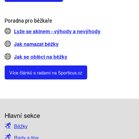
Poradna pro běžkaře
Lyže se skinem - výhody a nevýhody
Jak namazat běžky
Jak se obléct na běžky
Více článků s radami na Sporticus.cz
Hlavní sekce
Běžky
Rady a tipy