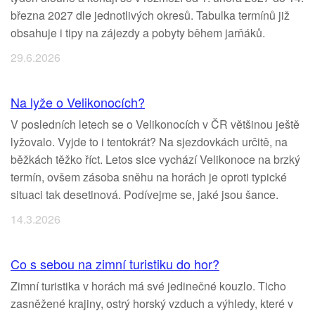
března 2027 dle jednotlivých okresů. Tabulka termínů již
obsahuje i tipy na zájezdy a pobyty během jarňáků.
29.6.2026
Na lyže o Velikonocích?
V posledních letech se o Velikonocích v ČR většinou ještě
lyžovalo. Vyjde to i tentokrát? Na sjezdovkách určitě, na
běžkách těžko říct. Letos sice vychází Velikonoce na brzký
termín, ovšem zásoba sněhu na horách je oproti typické
situaci tak desetinová. Podívejme se, jaké jsou šance.
14.3.2026
Co s sebou na zimní turistiku do hor?
Zimní turistika v horách má své jedinečné kouzlo. Ticho
zasněžené krajiny, ostrý horský vzduch a výhledy, které v