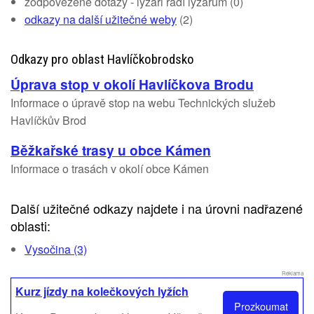
zodpovězené dotazy - lyžaři radí lyžařům (0)
odkazy na další užitečné weby
(2)
Odkazy pro oblast Havlíčkobrodsko
Úprava stop v okolí Havlíčkova Brodu
Informace o úpravě stop na webu Technických služeb
Havlíčkův Brod
Běžkařské trasy u obce Kámen
Informace o trasách v okolí obce Kámen
Další užitečné odkazy najdete i na úrovni nadřazené
oblasti:
Vysočina (3)
Reklama
Kurz jízdy na kolečkových lyžích
Prozkoumat