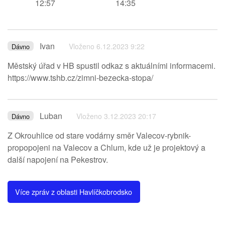
12:57
14:35
Ivan
Vloženo 6.12.2023 9:22
Dávno
Městský úřad v HB spustil odkaz s aktuálními informacemi.
https://www.tshb.cz/zimni-bezecka-stopa/
Luban
Vloženo 3.12.2023 20:17
Dávno
Z Okrouhlice od stare vodárny směr Valecov-rybnik-
propopojeni na Valecov a Chlum, kde už je projektový a
další napojení na Pekestrov.
Více zpráv z oblasti Havlíčkobrodsko