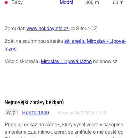
Baby
Modrá
300 m
60 m
Zdroj dat:
www.holidayinfo.cz
, © Sitour CZ
Zpět na souhrnnou stránku
ski areálu Miroslav - Lipová-
lázně
Více o skiareálu
Miroslav - Lipová-lázně
na snow.cz
Nejnovější zprávy běžkařů
Honza 1949
Vloženo 24.7.2026 11:15
23.7.
Připojuji odkaz na článek, který vyšel včera v časopise
emontana.cz,a mimo Jizerek se zmiňuje o mé cestě do