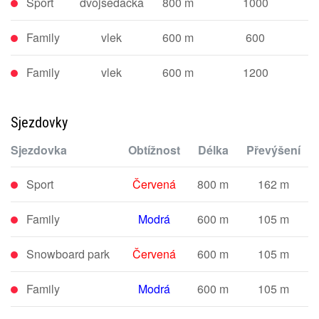
Sport
dvojsedačka
800 m
1000
Family
vlek
600 m
600
Family
vlek
600 m
1200
Sjezdovky
Sjezdovka
Obtížnost
Délka
Převýšení
Sport
Červená
800 m
162 m
Family
Modrá
600 m
105 m
Snowboard park
Červená
600 m
105 m
Family
Modrá
600 m
105 m