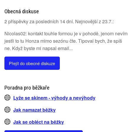
Obecná diskuse
2 příspěvky za posledních 14 dní. Nejnovější z 23.7.:
Nicolas02: kontakt touhle formou je v pohodě, jenom nevím
jestli to tu Honza mimo sezónu čte. Tipoval bych, že spíš
ne. Když byste mi napsal email...
Přejít do obecné diskuze
Poradna pro běžkaře
Lyže se skinem - výhody a nevýhody
Jak namazat běžky
Jak se obléct na běžky