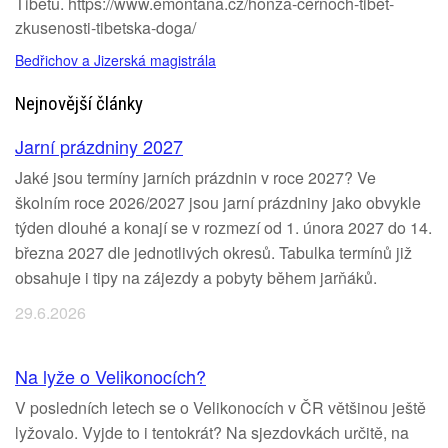
Tibetu. https://www.emontana.cz/honza-cernoch-tibet-
zkusenosti-tibetska-doga/
Bedřichov a Jizerská magistrála
Nejnovější články
Jarní prázdniny 2027
Jaké jsou termíny jarních prázdnin v roce 2027? Ve
školním roce 2026/2027 jsou jarní prázdniny jako obvykle
týden dlouhé a konají se v rozmezí od 1. února 2027 do 14.
března 2027 dle jednotlivých okresů. Tabulka termínů již
obsahuje i tipy na zájezdy a pobyty během jarňáků.
29.6.2026
Na lyže o Velikonocích?
V posledních letech se o Velikonocích v ČR většinou ještě
lyžovalo. Vyjde to i tentokrát? Na sjezdovkách určitě, na