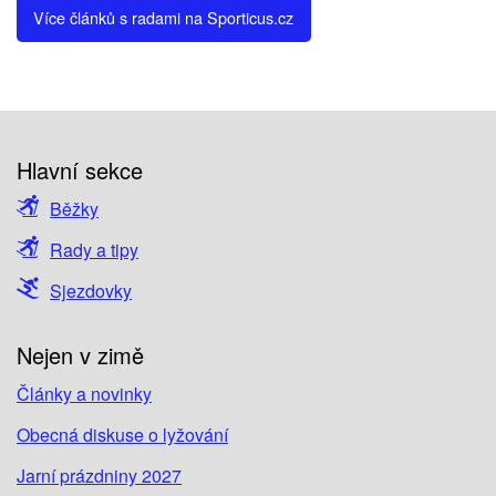
Více článků s radami na Sporticus.cz
Hlavní sekce
Běžky
Rady a tipy
Sjezdovky
Nejen v zimě
Články a novinky
Obecná diskuse o lyžování
Jarní prázdniny 2027