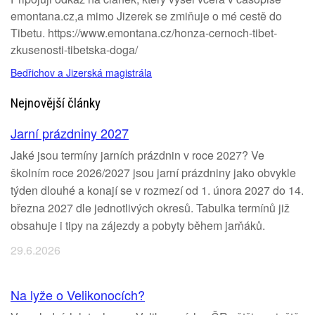
emontana.cz,a mimo Jizerek se zmiňuje o mé cestě do
Tibetu. https://www.emontana.cz/honza-cernoch-tibet-
zkusenosti-tibetska-doga/
Bedřichov a Jizerská magistrála
Nejnovější články
Jarní prázdniny 2027
Jaké jsou termíny jarních prázdnin v roce 2027? Ve
školním roce 2026/2027 jsou jarní prázdniny jako obvykle
týden dlouhé a konají se v rozmezí od 1. února 2027 do 14.
března 2027 dle jednotlivých okresů. Tabulka termínů již
obsahuje i tipy na zájezdy a pobyty během jarňáků.
29.6.2026
Na lyže o Velikonocích?