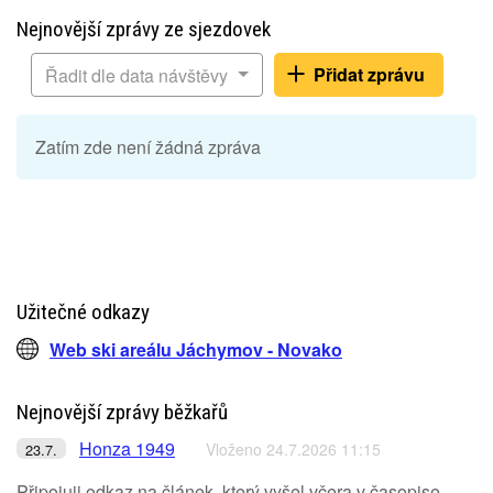
Nejnovější zprávy ze sjezdovek
Přidat zprávu
Řadit dle data návštěvy
Zatím zde není žádná zpráva
Užitečné odkazy
Web ski areálu Jáchymov - Novako
Nejnovější zprávy běžkařů
Honza 1949
Vloženo 24.7.2026 11:15
23.7.
Připojuji odkaz na článek, který vyšel včera v časopise