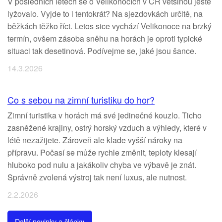
V posledních letech se o Velikonocích v ČR většinou ještě
lyžovalo. Vyjde to i tentokrát? Na sjezdovkách určitě, na
běžkách těžko říct. Letos sice vychází Velikonoce na brzký
termín, ovšem zásoba sněhu na horách je oproti typické
situaci tak desetinová. Podívejme se, jaké jsou šance.
14.3.2026
Co s sebou na zimní turistiku do hor?
Zimní turistika v horách má své jedinečné kouzlo. Ticho
zasněžené krajiny, ostrý horský vzduch a výhledy, které v
létě nezažijete. Zároveň ale klade vyšší nároky na
přípravu. Počasí se může rychle změnit, teploty klesají
hluboko pod nulu a jakákoliv chyba ve výbavě je znát.
Správně zvolená výstroj tak není luxus, ale nutnost.
2.2.2026
Další novinky a články