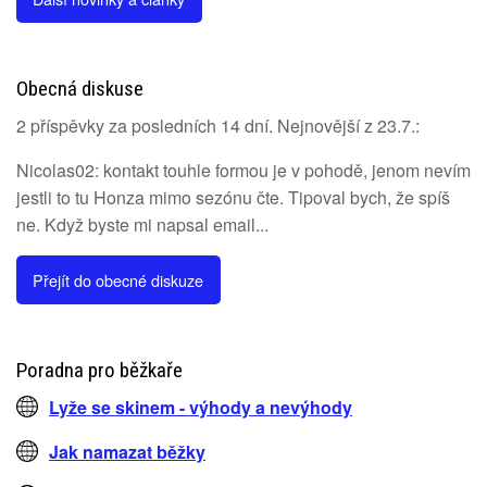
Obecná diskuse
2 příspěvky za posledních 14 dní. Nejnovější z 23.7.:
Nicolas02: kontakt touhle formou je v pohodě, jenom nevím
jestli to tu Honza mimo sezónu čte. Tipoval bych, že spíš
ne. Když byste mi napsal email...
Přejít do obecné diskuze
Poradna pro běžkaře
Lyže se skinem - výhody a nevýhody
Jak namazat běžky