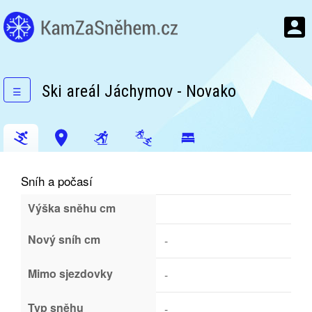
Ski areál Jáchymov - Novako
☰
Sníh a počasí
Výška sněhu cm
Nový sníh cm
-
Mimo sjezdovky
-
Typ sněhu
-