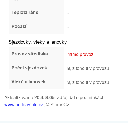
Teplota ráno
-
Počasí
-
Sjezdovky, vleky a lanovky
Provoz střediska
mimo provoz
Počet sjezdovek
8
, z toho
0
v provozu
Vleků a lanovek
3
, z toho
0
v provozu
Aktualizováno
20.3. 8:05
, Zdroj dat o podmínkách:
www.holidayinfo.cz
, © Sitour CZ