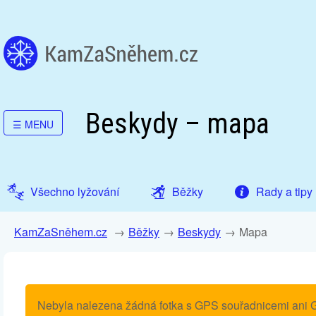
Beskydy – mapa
☰
MENU
Všechno lyžování
Běžky
Rady a tipy
KamZaSněhem.cz
Běžky
Beskydy
Mapa
Nebyla nalezena žádná fotka s GPS souřadnicemi ani