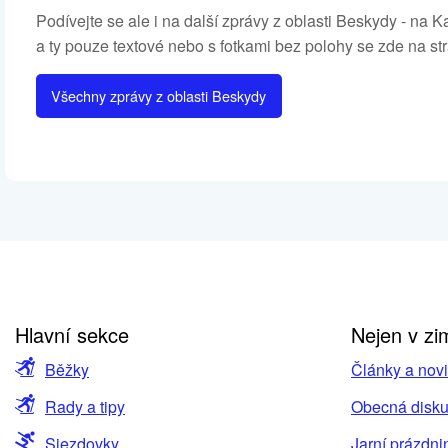
Podívejte se ale i na další zprávy z oblasti Beskydy - 
a ty pouze textové nebo s fotkami bez polohy se zde na st
Všechny zprávy z oblasti Beskydy
Hlavní sekce
Nejen v zi
Běžky
Články a nov
Rady a tipy
Obecná disku
Sjezdovky
Jarní prázdni