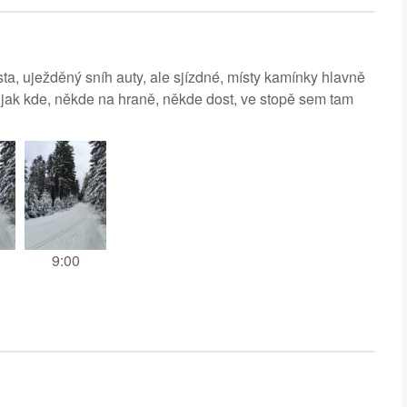
a, uježděný sníh auty, ale sjízdné, místy kamínky hlavně
 jak kde, někde na hraně, někde dost, ve stopě sem tam
9:00