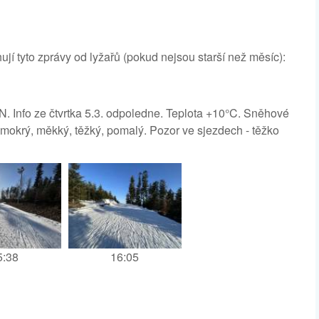
tyto zprávy od lyžařů (pokud nejsou starší než měsíc):
. Info ze čtvrtka 5.3. odpoledne. Teplota +10°C. Sněhové
 mokrý, měkký, těžký, pomalý. Pozor ve sjezdech - těžko
5:38
16:05