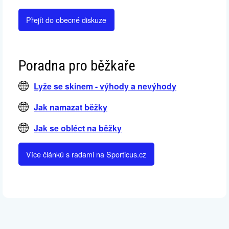
Přejít do obecné diskuze
Poradna pro běžkaře
Lyže se skinem - výhody a nevýhody
Jak namazat běžky
Jak se obléct na běžky
Více článků s radami na Sporticus.cz