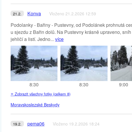
Konva
Vloženo 21.2.2026 12:59
21.2.
Podolanky - Bařiny - Pustevny, od Podolánek prohnutá cest
u sjezdu z Bařin dolů. Na Pustevny krásně upraveno, sníh
jehličí a listí. Jedno...
více
8:30
8:30
9:00
»
Zobrazit všechny fotky (celkem 8)
Moravskoslezské Beskydy
pema06
Vloženo 19.2.2026 18:24
19.2.