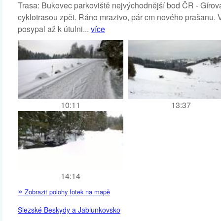
Trasa: Bukovec parkoviště nejvýchodnější bod ČR - Gírov
cyklotrasou zpět. Ráno mrazivo, pár cm nového prašanu. Ve
posypal až k útulni...
více
10:11
13:37
14:14
»
Zobrazit polohy fotek na mapě
Slezské Beskydy a Jablunkovsko