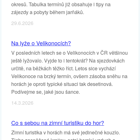
okresů. Tabulka termínů již obsahuje i tipy na
zájezdy a pobyty během jarňáků.
29.6.2026
Na lyže o Velikonocích?
V posledních letech se o Velikonocích v ČR většinou
ještě lyžovalo. Vyjde to i tentokrát? Na sjezdovkách
určitě, na běžkách těžko říct. Letos sice vychází
Velikonoce na brzký termín, ovšem zásoba sněhu na
horách je oproti typické situaci tak desetinová.
Podívejme se, jaké jsou šance.
14.3.2026
Co s sebou na zimní turistiku do hor?
Zimní turistika v horách má své jedinečné kouzlo.