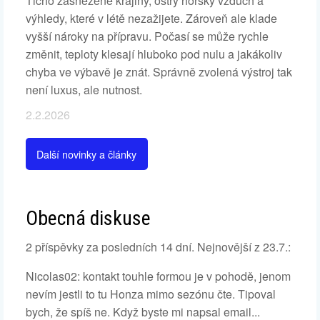
Ticho zasněžené krajiny, ostrý horský vzduch a
výhledy, které v létě nezažijete. Zároveň ale klade
vyšší nároky na přípravu. Počasí se může rychle
změnit, teploty klesají hluboko pod nulu a jakákoliv
chyba ve výbavě je znát. Správně zvolená výstroj tak
není luxus, ale nutnost.
2.2.2026
Další novinky a články
Obecná diskuse
2 příspěvky za posledních 14 dní. Nejnovější z 23.7.:
Nicolas02: kontakt touhle formou je v pohodě, jenom
nevím jestli to tu Honza mimo sezónu čte. Tipoval
bych, že spíš ne. Když byste mi napsal email...