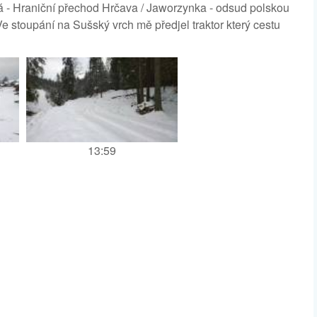
á - Hraniční přechod Hrčava / Jaworzynka - odsud polskou
 stoupání na Sušský vrch mě předjel traktor který cestu
13:59