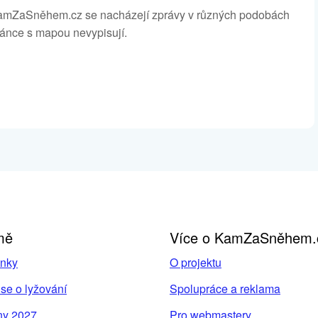
na KamZaSněhem.cz se nacházejí zprávy v různých podobách
ránce s mapou nevypisují.
mě
Více o KamZaSněhem.
inky
O projektu
se o lyžování
Spolupráce a reklama
ny 2027
Pro webmastery