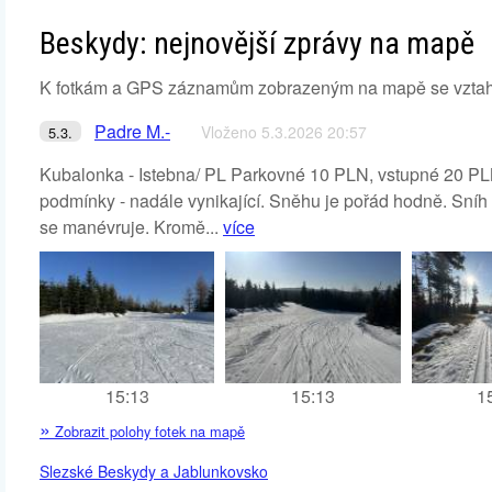
Beskydy: nejnovější zprávy na mapě
K fotkám a GPS záznamům zobrazeným na mapě se vztahují 
Padre M.-
Vloženo 5.3.2026 20:57
5.3.
Kubalonka - Istebna/ PL Parkovné 10 PLN, vstupné 20 PLN
podmínky - nadále vynikající. Sněhu je pořád hodně. Sníh
se manévruje. Kromě...
více
15:13
15:13
1
»
Zobrazit polohy fotek na mapě
Slezské Beskydy a Jablunkovsko