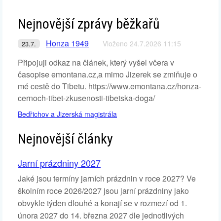
Nejnovější zprávy běžkařů
Honza 1949
Vloženo 24.7.2026 11:15
23.7.
Připojuji odkaz na článek, který vyšel včera v
časopise emontana.cz,a mimo Jizerek se zmiňuje o
mé cestě do Tibetu. https://www.emontana.cz/honza-
cernoch-tibet-zkusenosti-tibetska-doga/
Bedřichov a Jizerská magistrála
Nejnovější články
Jarní prázdniny 2027
Jaké jsou termíny jarních prázdnin v roce 2027? Ve
školním roce 2026/2027 jsou jarní prázdniny jako
obvykle týden dlouhé a konají se v rozmezí od 1.
února 2027 do 14. března 2027 dle jednotlivých