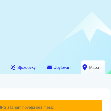
Sjezdovky
Ubytování
Mapa
 GPS záznam novější než měsíc