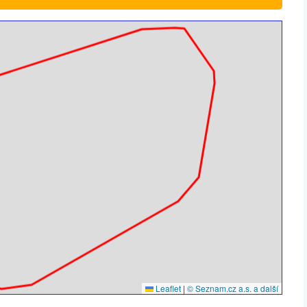
Leaflet
|
© Seznam.cz a.s. a další