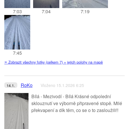
7:03
7:04
7:19
7:45
»
Zobrazit všechny fotky (celkem 7) + jejich polohy na mapě
RoKo
Vloženo 15.1.2026 6:25
14.1.
Bílá - Mezivodí - Bílá Krásné odpolední
sklouznutí ve výborně připravené stopě. Milé
překvapení a dík těm, co se o to zasloužili!!