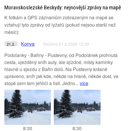
Moravskoslezské Beskydy: nejnovější zprávy na mapě
K fotkám a GPS záznamům zobrazeným na mapě se
vztahují tyto zprávy od lyžařů (pokud nejsou starší než
měsíc):
Konva
Vloženo 21.2.2026 12:59
21.2.
Podolanky - Bařiny - Pustevny, od Podolánek prohnutá
cesta, uježděný sníh auty, ale sjízdné, místy kamínky
hlavně u sjezdu z Bařin dolů. Na Pustevny krásně
upraveno, sníh jak kde, někde na hraně, někde dost, ve
stopě sem tam jehličí a listí. Jedno...
více
8:30
8:30