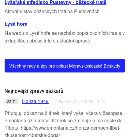
Lyžařské středisko Pustevny - běžecké tratě
Aktuální stav běžeckých tratí na Pustevnách
Lysá hora
Na webu o Lysé hoře se nachází popis okolních tras a v
aktualitách občas info o aktuální úpravě
Všechny rady a tipy pro oblast Moravskoslezské Beskydy
Nejnovější zprávy běžkařů
Honza 1949
Vloženo 24.7.2026 11:15
23.7.
Připojuji odkaz na článek, který vyšel včera v časopise
emontana.cz,a mimo Jizerek se zmiňuje o mé cestě do
Tibetu. https://www.emontana.cz/honza-cernoch-tibet-
zkusenosti-tibetska-doga/