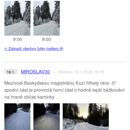
9:00
9:00
»
Zobrazit všechny fotky (celkem 8)
MIROSLAV30
Vloženo 18.1.2026 16:58
18.1.
Mezivodí Beskydskou magistrálou Kozí hřbety ráno -5*
spodní část je promrzlá horní část o hodně lepší běžkování
na hraně občas kamínky