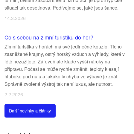
termín, ovšem zásoba sněhu na horách je oproti typické
situaci tak desetinová. Podívejme se, jaké jsou šance.
14.3.2026
Co s sebou na zimní turistiku do hor?
Zimní turistika v horách má své jedinečné kouzlo. Ticho
zasněžené krajiny, ostrý horský vzduch a výhledy, které v
létě nezažijete. Zároveň ale klade vyšší nároky na
přípravu. Počasí se může rychle změnit, teploty klesají
hluboko pod nulu a jakákoliv chyba ve výbavě je znát.
Správně zvolená výstroj tak není luxus, ale nutnost.
2.2.2026
Další novinky a články