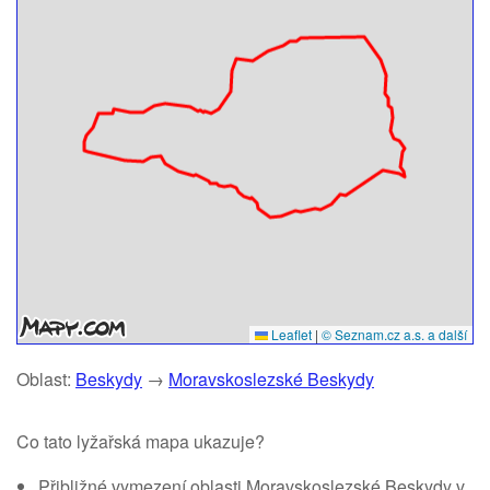
Leaflet
|
© Seznam.cz a.s. a další
Oblast:
Beskydy
→
Moravskoslezské Beskydy
Co tato lyžařská mapa ukazuje?
Přibližné vymezení oblasti Moravskoslezské Beskydy v