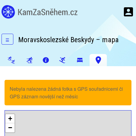
Moravskoslezské Beskydy – mapa
☰
Nebyla nalezena žádná fotka s GPS souřadnicemi či
GPS záznam novější než měsíc
+
−