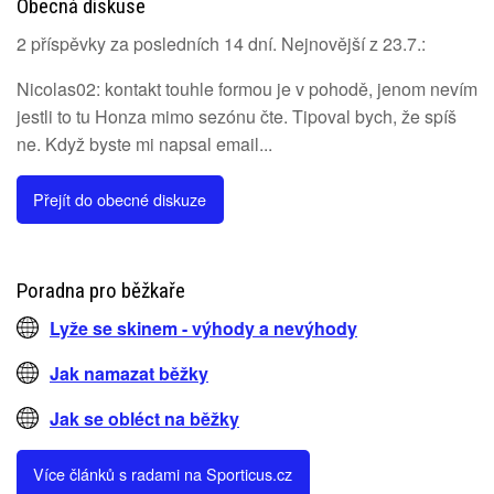
Obecná diskuse
2 příspěvky za posledních 14 dní. Nejnovější z 23.7.:
Nicolas02: kontakt touhle formou je v pohodě, jenom nevím
jestli to tu Honza mimo sezónu čte. Tipoval bych, že spíš
ne. Když byste mi napsal email...
Přejít do obecné diskuze
Poradna pro běžkaře
Lyže se skinem - výhody a nevýhody
Jak namazat běžky
Jak se obléct na běžky
Více článků s radami na Sporticus.cz