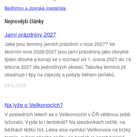
Bedřichov a Jizerská magistrála
Nejnovější články
Jarní prázdniny 2027
Jaké jsou termíny jarních prázdnin v roce 2027? Ve
školním roce 2026/2027 jsou jarní prázdniny jako obvykle
týden dlouhé a konají se v rozmezí od 1. února 2027 do 14.
března 2027 dle jednotlivých okresů. Tabulka termínů již
obsahuje i tipy na zájezdy a pobyty během jarňáků.
29.6.2026
Na lyže o Velikonocích?
V posledních letech se o Velikonocích v ČR většinou ještě
lyžovalo. Vyjde to i tentokrát? Na sjezdovkách určitě, na
běžkách těžko říct. Letos sice vychází Velikonoce na brzký