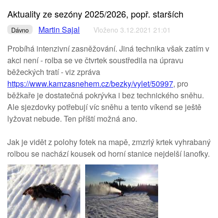
Aktuality ze sezóny 2025/2026, popř. starších
Martin Sajal
Vloženo 3.12.2021 21:01
Dávno
Probíhá intenzivní zasněžování. Jiná technika však zatím v
akci není - rolba se ve čtvrtek soustředila na úpravu
běžeckých tratí - viz zpráva
https://www.kamzasnehem.cz/bezky/vylet/50997
, pro
běžkaře je dostatečná pokrývka i bez technického sněhu.
Ale sjezdovky potřebují víc sněhu a tento víkend se ještě
lyžovat nebude. Ten příští možná ano.
Jak je vidět z polohy fotek na mapě, zmzrlý krtek vyhrabaný
rolbou se nachází kousek od horní stanice nejdelší lanofky.