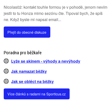
Nicolas02: kontakt touhle formou je v pohodě, jenom nevím
jestli to tu Honza mimo sezónu čte. Tipoval bych, že spíš
ne. Když byste mi napsal email...
Přejít do obecné diskuze
Poradna pro běžkaře
Lyže se skinem - výhody a nevýhody
Jak namazat běžky
Jak se obléct na běžky
Více článků s radami na Sporticus.cz