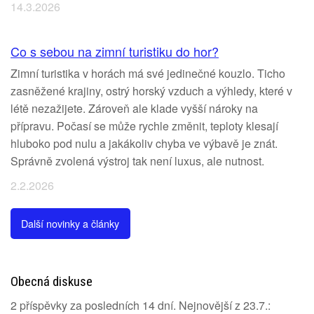
14.3.2026
Co s sebou na zimní turistiku do hor?
Zimní turistika v horách má své jedinečné kouzlo. Ticho
zasněžené krajiny, ostrý horský vzduch a výhledy, které v
létě nezažijete. Zároveň ale klade vyšší nároky na
přípravu. Počasí se může rychle změnit, teploty klesají
hluboko pod nulu a jakákoliv chyba ve výbavě je znát.
Správně zvolená výstroj tak není luxus, ale nutnost.
2.2.2026
Další novinky a články
Obecná diskuse
2 příspěvky za posledních 14 dní. Nejnovější z 23.7.: