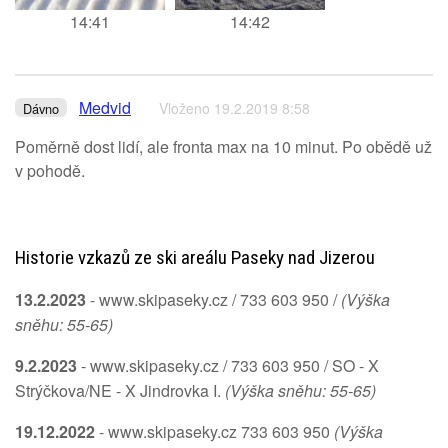
14:41
14:42
Medvid
Vloženo 19.2.2019 8:58
Dávno
Poměrně dost lidí, ale fronta max na 10 minut. Po obědě už
v pohodě.
Historie vzkazů ze ski areálu Paseky nad Jizerou
13.2.2023
- www.skipaseky.cz / 733 603 950 /
(Výška
sněhu: 55-65)
9.2.2023
- www.skipaseky.cz / 733 603 950 / SO - X
Strýčkova/NE - X Jindrovka I.
(Výška sněhu: 55-65)
19.12.2022
- www.skipaseky.cz 733 603 950
(Výška