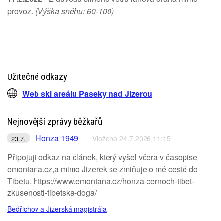
provoz.
(Výška sněhu: 60-100)
Užitečné odkazy
Web ski areálu Paseky nad Jizerou
Nejnovější zprávy běžkařů
Honza 1949
Vloženo 24.7.2026 11:15
23.7.
Připojuji odkaz na článek, který vyšel včera v časopise
emontana.cz,a mimo Jizerek se zmiňuje o mé cestě do
Tibetu. https://www.emontana.cz/honza-cernoch-tibet-
zkusenosti-tibetska-doga/
Bedřichov a Jizerská magistrála