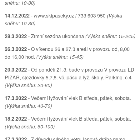
sněhu: 10-30)
14.12.2022
- www.skipaseky.cz / 733 603 950
(Výška
sněhu: 10-30)
28.3.2022
- Zimní sezóna ukončena
(Výška sněhu: 15-245)
26.3.2022
- O víkendu 26 a 27.3 areál v provozu od, 8,00
do 16,00 hod.
(Výška sněhu: 15-45)
20.3.2022
- Od pondělí 21.3. bude v provozu V provozu LD
PIZAR, sjezdovky 5,7,8. vč. pásu a lyž. školy. Parking. č.4
(Výška sněhu: 20-60)
17.3.2022
- Večerní lyžování vlek B středa, pátek, sobota.
(Výška sněhu: 40-70)
18.2.2022
- Večerní lyžování vlek B středa, pátek, sobota.
(Výška sněhu: 60-100)
17.2.2022
- Z důvodu silného větru lanová dráha mimo