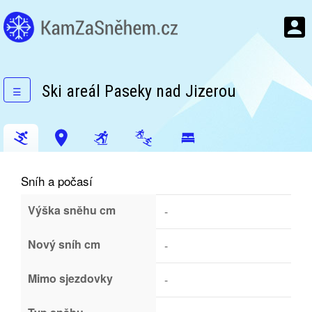
Ski areál Paseky nad Jizerou
☰
Sníh a počasí
Výška sněhu cm
-
Nový sníh cm
-
Mimo sjezdovky
-