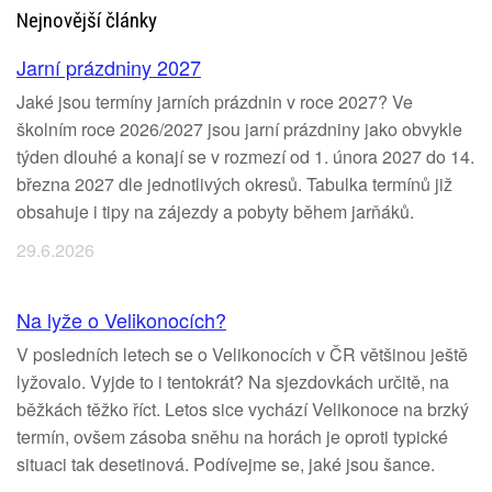
Nejnovější články
Jarní prázdniny 2027
Jaké jsou termíny jarních prázdnin v roce 2027? Ve
školním roce 2026/2027 jsou jarní prázdniny jako obvykle
týden dlouhé a konají se v rozmezí od 1. února 2027 do 14.
března 2027 dle jednotlivých okresů. Tabulka termínů již
obsahuje i tipy na zájezdy a pobyty během jarňáků.
29.6.2026
Na lyže o Velikonocích?
V posledních letech se o Velikonocích v ČR většinou ještě
lyžovalo. Vyjde to i tentokrát? Na sjezdovkách určitě, na
běžkách těžko říct. Letos sice vychází Velikonoce na brzký
termín, ovšem zásoba sněhu na horách je oproti typické
situaci tak desetinová. Podívejme se, jaké jsou šance.