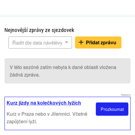
Nejnovější zprávy ze sjezdovek
Přidat zprávu
Řadit dle data návštěvy
V této sezóně zatím nebyla k dané oblasti vložena
žádná zpráva.
Reklama
Kurz jízdy na kolečkových lyžích
Prozkoumat
Kurz v Praze nebo v Jilemnici. Včetně
zapůjčení lyží.