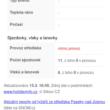
Typ sněhu
-
Teplota ráno
-
Počasí
-
Sjezdovky, vleky a lanovky
Provoz střediska
mimo provoz
Počet sjezdovek
11
, z toho
0
v provozu
Vleků a lanovek
6
, z toho
0
v provozu
Aktualizováno
15.3. 16:45
, Zdroj dat o podmínkách:
www.holidayinfo.cz
, © Sitour CZ
Aktuální reporty od lyžařů ze střediska Paseky nad Jizerou
čtěte na SNOW.cz