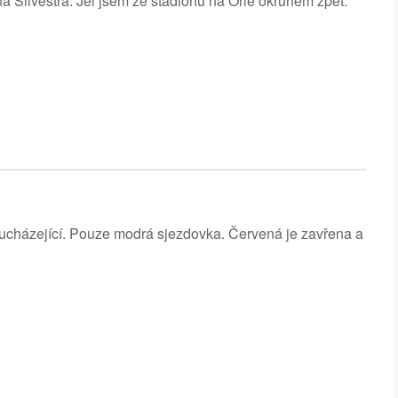
na Silvestra. Jel jsem ze stadionu na Orle okruhem zpět.
 ucházející. Pouze modrá sjezdovka. Červená je zavřena a