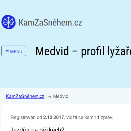
Medvid – profil lyžař
☰
MENU
KamZaSněhem.cz
Medvid
Registrován od
2.12.2017
, vložil celkem
11
zpráv.
Jezdím na běžkách?