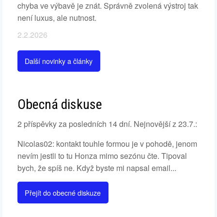
chyba ve výbavě je znát. Správně zvolená výstroj tak
není luxus, ale nutnost.
2.2.2026
Další novinky a články
Obecná diskuse
2 příspěvky za posledních 14 dní. Nejnovější z 23.7.:
Nicolas02: kontakt touhle formou je v pohodě, jenom
nevím jestli to tu Honza mimo sezónu čte. Tipoval
bych, že spíš ne. Když byste mi napsal email...
Přejít do obecné diskuze