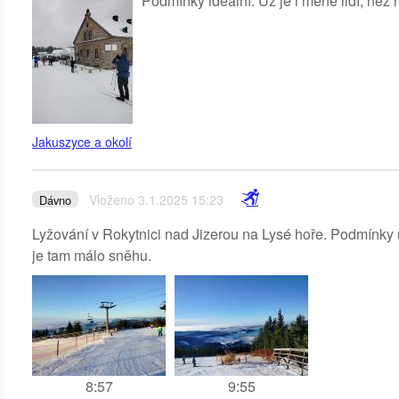
Podmínky ideální. Už je i méně lidí, než 
Jakuszyce a okolí
Vloženo 3.1.2025 15:23
Dávno
Lyžování v Rokytnici nad Jizerou na Lysé hoře. Podmínky
je tam málo sněhu.
8:57
9:55