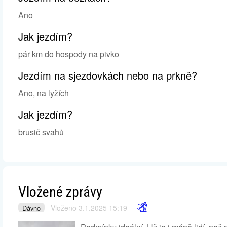
Ano
Jak jezdím?
pár km do hospody na pivko
Jezdím na sjezdovkách nebo na prkně?
Ano, na lyžích
Jak jezdím?
brusič svahů
Vložené zprávy
Vloženo 3.1.2025 15:19
Dávno