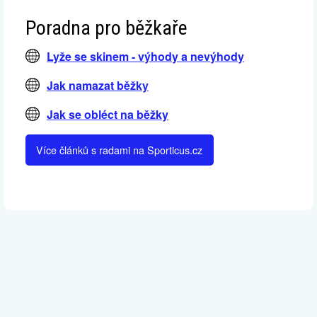
Poradna pro běžkaře
Lyže se skinem - výhody a nevýhody
Jak namazat běžky
Jak se obléct na běžky
Více článků s radami na Sporticus.cz