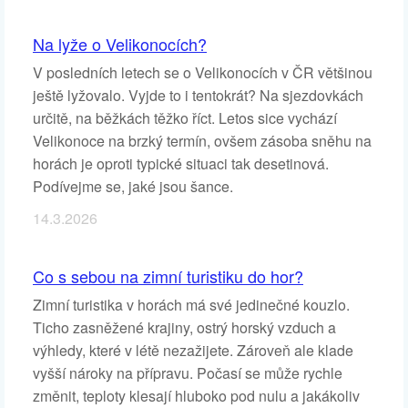
Na lyže o Velikonocích?
V posledních letech se o Velikonocích v ČR většinou
ještě lyžovalo. Vyjde to i tentokrát? Na sjezdovkách
určitě, na běžkách těžko říct. Letos sice vychází
Velikonoce na brzký termín, ovšem zásoba sněhu na
horách je oproti typické situaci tak desetinová.
Podívejme se, jaké jsou šance.
14.3.2026
Co s sebou na zimní turistiku do hor?
Zimní turistika v horách má své jedinečné kouzlo.
Ticho zasněžené krajiny, ostrý horský vzduch a
výhledy, které v létě nezažijete. Zároveň ale klade
vyšší nároky na přípravu. Počasí se může rychle
změnit, teploty klesají hluboko pod nulu a jakákoliv