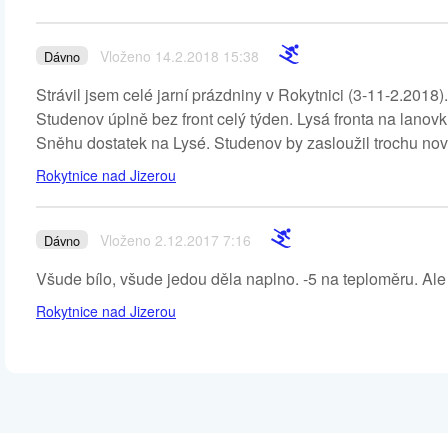
Vloženo 14.2.2018 15:38
Dávno
Strávil jsem celé jarní prázdniny v Rokytnici (3-11-2.2018
Studenov úplně bez front celý týden. Lysá fronta na lanovk
Sněhu dostatek na Lysé. Studenov by zasloužil trochu nov
Rokytnice nad Jizerou
Vloženo 2.12.2017 7:16
Dávno
Všude bílo, všude jedou děla naplno. -5 na teploměru. Ale
Rokytnice nad Jizerou