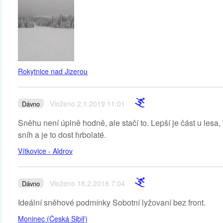
Rokytnice nad Jizerou
Vloženo 2.1.2019 11:01
Dávno
Sněhu není úplně hodně, ale stačí to. Lepší je část u lesa,
sníh a je to dost hrbolaté.
Vítkovice - Aldrov
Vloženo 18.2.2018 7:04
Dávno
Ideální sněhové podmínky Sobotní lyžovaní bez front.
Moninec (Česká Sibiř)