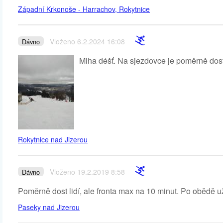
Západní Krkonoše - Harrachov, Rokytnice
Vloženo 6.2.2024 16:08
Dávno
Mlha déšť. Na sjezdovce je poměrně dost
Rokytnice nad Jizerou
Vloženo 19.2.2019 8:58
Dávno
Poměrně dost lidí, ale fronta max na 10 minut. Po obědě u
Paseky nad Jizerou