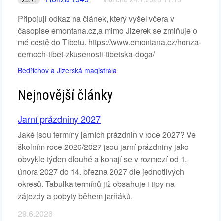
Připojuji odkaz na článek, který vyšel včera v
časopise emontana.cz,a mimo Jizerek se zmiňuje o
mé cestě do Tibetu. https://www.emontana.cz/honza-
cernoch-tibet-zkusenosti-tibetska-doga/
Bedřichov a Jizerská magistrála
Nejnovější články
Jarní prázdniny 2027
Jaké jsou termíny jarních prázdnin v roce 2027? Ve
školním roce 2026/2027 jsou jarní prázdniny jako
obvykle týden dlouhé a konají se v rozmezí od 1.
února 2027 do 14. března 2027 dle jednotlivých
okresů. Tabulka termínů již obsahuje i tipy na
zájezdy a pobyty během jarňáků.
29.6.2026