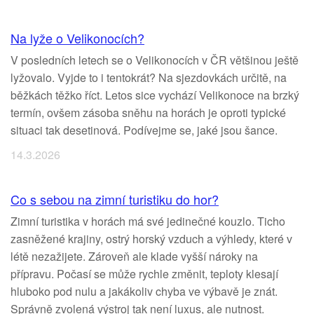
Na lyže o Velikonocích?
V posledních letech se o Velikonocích v ČR většinou ještě
lyžovalo. Vyjde to i tentokrát? Na sjezdovkách určitě, na
běžkách těžko říct. Letos sice vychází Velikonoce na brzký
termín, ovšem zásoba sněhu na horách je oproti typické
situaci tak desetinová. Podívejme se, jaké jsou šance.
14.3.2026
Co s sebou na zimní turistiku do hor?
Zimní turistika v horách má své jedinečné kouzlo. Ticho
zasněžené krajiny, ostrý horský vzduch a výhledy, které v
létě nezažijete. Zároveň ale klade vyšší nároky na
přípravu. Počasí se může rychle změnit, teploty klesají
hluboko pod nulu a jakákoliv chyba ve výbavě je znát.
Správně zvolená výstroj tak není luxus, ale nutnost.