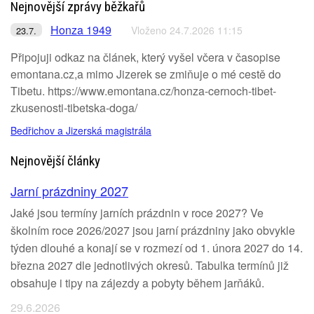
Nejnovější zprávy běžkařů
Honza 1949
Vloženo 24.7.2026 11:15
23.7.
Připojuji odkaz na článek, který vyšel včera v časopise
emontana.cz,a mimo Jizerek se zmiňuje o mé cestě do
Tibetu. https://www.emontana.cz/honza-cernoch-tibet-
zkusenosti-tibetska-doga/
Bedřichov a Jizerská magistrála
Nejnovější články
Jarní prázdniny 2027
Jaké jsou termíny jarních prázdnin v roce 2027? Ve
školním roce 2026/2027 jsou jarní prázdniny jako obvykle
týden dlouhé a konají se v rozmezí od 1. února 2027 do 14.
března 2027 dle jednotlivých okresů. Tabulka termínů již
obsahuje i tipy na zájezdy a pobyty během jarňáků.
29.6.2026