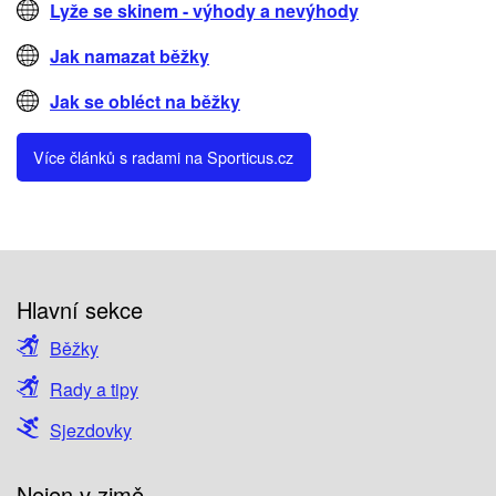
Lyže se skinem - výhody a nevýhody
Jak namazat běžky
Jak se obléct na běžky
Více článků s radami na Sporticus.cz
Hlavní sekce
Běžky
Rady a tipy
Sjezdovky
Nejen v zimě