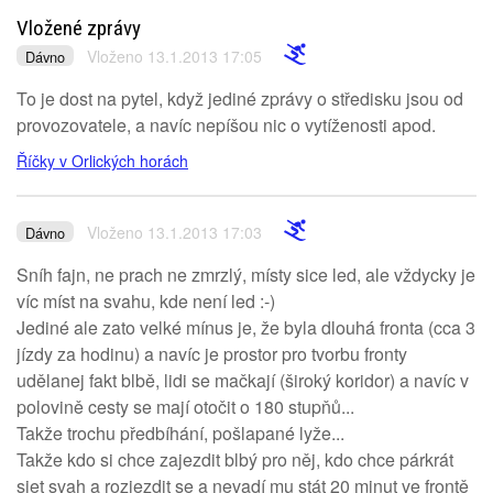
Vložené zprávy
Vloženo 13.1.2013 17:05
Dávno
To je dost na pytel, když jediné zprávy o středisku jsou od
provozovatele, a navíc nepíšou nic o vytíženosti apod.
Říčky v Orlických horách
Vloženo 13.1.2013 17:03
Dávno
Sníh fajn, ne prach ne zmrzlý, místy sice led, ale vždycky je
víc míst na svahu, kde není led :-)
Jediné ale zato velké mínus je, že byla dlouhá fronta (cca 3
jízdy za hodinu) a navíc je prostor pro tvorbu fronty
udělanej fakt blbě, lidi se mačkají (široký koridor) a navíc v
polovině cesty se mají otočit o 180 stupňů...
Takže trochu předbíhání, pošlapané lyže...
Takže kdo si chce zajezdit blbý pro něj, kdo chce párkrát
sjet svah a rozjezdit se a nevadí mu stát 20 minut ve frontě