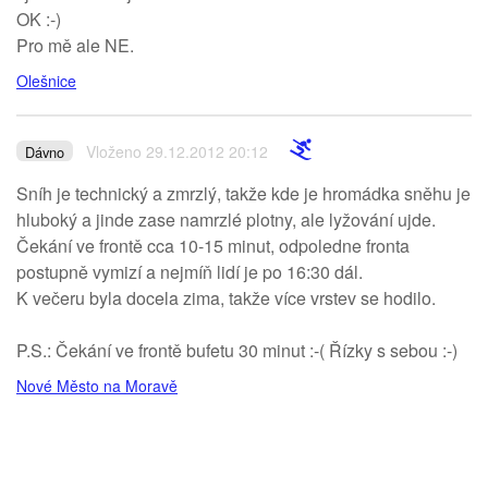
OK :-)
Pro mě ale NE.
Olešnice
Vloženo 29.12.2012 20:12
Dávno
Sníh je technický a zmrzlý, takže kde je hromádka sněhu je
hluboký a jinde zase namrzlé plotny, ale lyžování ujde.
Čekání ve frontě cca 10-15 minut, odpoledne fronta
postupně vymizí a nejmíň lidí je po 16:30 dál.
K večeru byla docela zima, takže více vrstev se hodilo.
P.S.: Čekání ve frontě bufetu 30 minut :-( Řízky s sebou :-)
Nové Město na Moravě