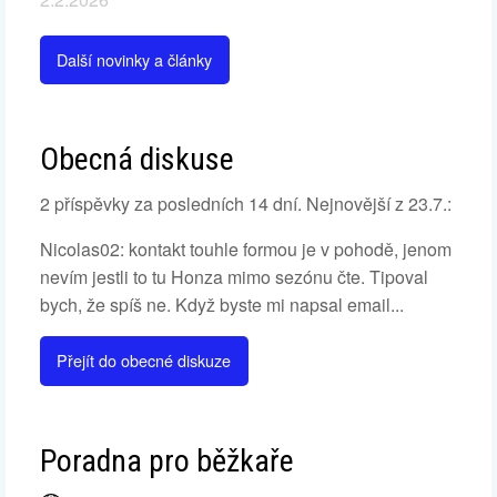
Další novinky a články
Obecná diskuse
2 příspěvky za posledních 14 dní. Nejnovější z 23.7.:
Nicolas02: kontakt touhle formou je v pohodě, jenom
nevím jestli to tu Honza mimo sezónu čte. Tipoval
bych, že spíš ne. Když byste mi napsal email...
Přejít do obecné diskuze
Poradna pro běžkaře