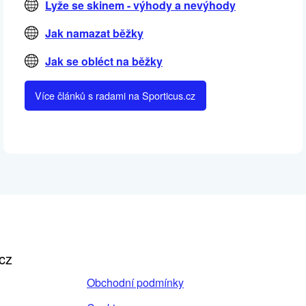
Lyže se skinem - výhody a nevýhody
Jak namazat běžky
Jak se obléct na běžky
Více článků s radami na Sporticus.cz
cz
Obchodní podmínky