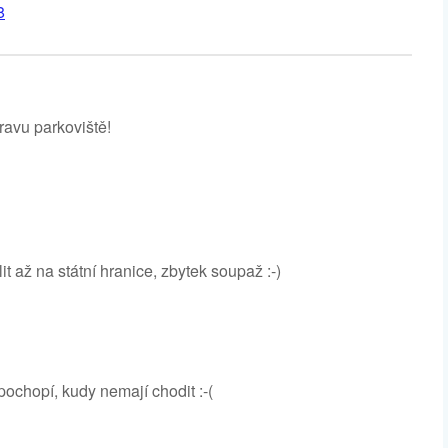
8
ravu parkoviště!
t až na státní hranice, zbytek soupaž :-)
ochopí, kudy nemají chodit :-(