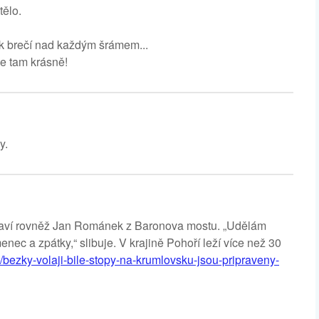
tělo.
ak brečí nad každým šrámem...
je tam krásně!
y.
praví rovněž Jan Románek z Baronova mostu. „Udělám
c a zpátky,“ slibuje. V krajině Pohoří leží více než 30
/bezky-volaji-bile-stopy-na-krumlovsku-jsou-pripraveny-