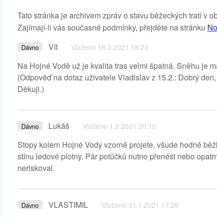
Tato stránka je archivem zpráv o stavu běžeckých tratí v 
Zajímají-li vás současné podmínky, přejděte na stránku
No
Vít
Vloženo 16.2.2021 18:23
Dávno
Na Hojné Vodě už je kvalita tras velmi špatná. Sněhu je má
(Odpověď na dotaz uživatele Vladislav z 15.2.: Dobrý de
Děkuji.)
Lukáš
Vloženo 1.2.2021 20:10
Dávno
Stopy kolem Hojné Vody vzorně projete, všude hodně běžkař
stínu ledové plotny. Pár potůčků nutno přenést nebo opatrně
neriskoval.
VLASTIMIL
Vloženo 31.1.2021 17:26
Dávno