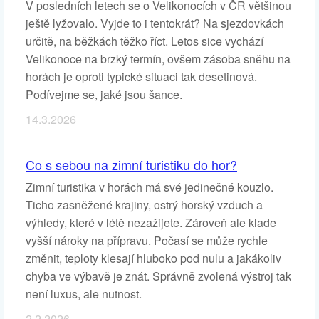
V posledních letech se o Velikonocích v ČR většinou
ještě lyžovalo. Vyjde to i tentokrát? Na sjezdovkách
určitě, na běžkách těžko říct. Letos sice vychází
Velikonoce na brzký termín, ovšem zásoba sněhu na
horách je oproti typické situaci tak desetinová.
Podívejme se, jaké jsou šance.
14.3.2026
Co s sebou na zimní turistiku do hor?
Zimní turistika v horách má své jedinečné kouzlo.
Ticho zasněžené krajiny, ostrý horský vzduch a
výhledy, které v létě nezažijete. Zároveň ale klade
vyšší nároky na přípravu. Počasí se může rychle
změnit, teploty klesají hluboko pod nulu a jakákoliv
chyba ve výbavě je znát. Správně zvolená výstroj tak
není luxus, ale nutnost.
2.2.2026