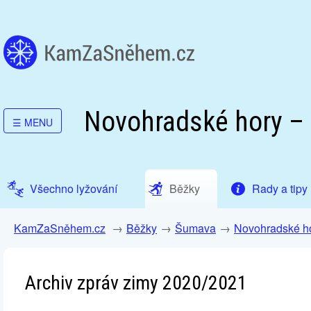
Novohradské hory –
☰
MENU
Všechno lyžování
Běžky
Rady a tipy
KamZaSněhem.cz
Běžky
Šumava
Novohradské h
Archiv zpráv zimy 2020/2021