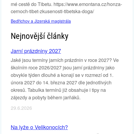
mé cestě do Tibetu. https://www.emontana.cz/honza-
cernoch-tibet-zkusenosti-tibetska-doga/
Bedřichov a Jizerská magistrála
Nejnovější články
Jarní prázdniny 2027
Jaké jsou termíny jarních prázdnin v roce 2027? Ve
školním roce 2026/2027 jsou jarní prázdniny jako
obvykle týden dlouhé a konají se v rozmezí od 1.
února 2027 do 14. března 2027 dle jednotlivých
okresů. Tabulka termínů již obsahuje i tipy na
zájezdy a pobyty během jarňáků.
29.6.2026
Na lyže o Velikonocích?