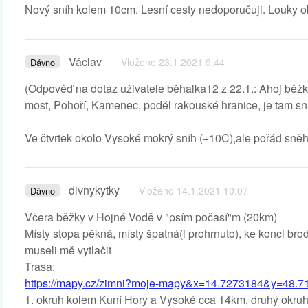
Nový sníh kolem 10cm. Lesní cesty nedoporučuji. Louky ok
Václav
Vloženo 23.1.2021 9:44
Dávno
(Odpověď na dotaz uživatele běhalka12 z 22.1.: Ahoj běžk
most, Pohoří, Kamenec, podél rakouské hranice, je tam sn
Ve čtvrtek okolo Vysoké mokrý sníh (+10C),ale pořád sněhu
divnykytky
Vloženo 14.1.2021 10:07
Dávno
Včera běžky v Hojné Vodě v "psím počasí"m (20km)
Místy stopa pěkná, místy špatná(i prohrnuto), ke konci br
museli mě vytlačit
Trasa:
https://mapy.cz/zimni?moje-mapy&x=14.7273184&y=48.7
1. okruh kolem Kuní Hory a Vysoké cca 14km, druhý okruh 