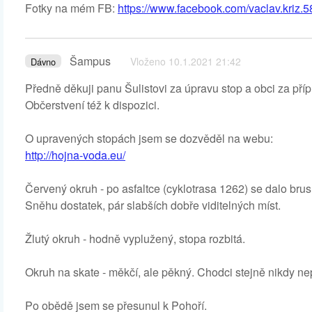
Fotky na mém FB:
https://www.facebook.com/vaclav.kriz.5
Šampus
Vloženo 10.1.2021 21:42
Dávno
Předně děkuji panu Šulistovi za úpravu stop a obci za příp
Občerstvení též k dispozici.
O upravených stopách jsem se dozvěděl na webu:
http://hojna-voda.eu/
Červený okruh - po asfaltce (cyklotrasa 1262) se dalo brusli
Sněhu dostatek, pár slabších dobře viditelných míst.
Žlutý okruh - hodně vyplužený, stopa rozbitá.
Okruh na skate - měkčí, ale pěkný. Chodci stejně nikdy nep
Po obědě jsem se přesunul k Pohoří.