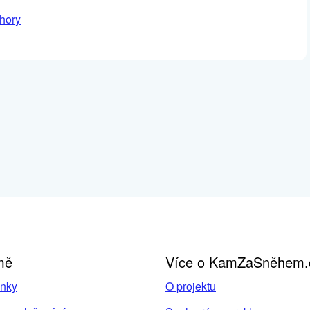
 hory
mě
Více o KamZaSněhem.
inky
O projektu