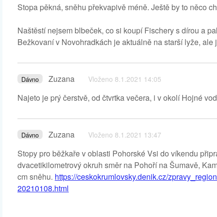
Stopa pěkná, sněhu překvapivě méně. Ještě by to něco ch
Naštěstí nejsem blbeček, co si koupí Fischery s dírou a p
Bežkovaní v Novohradkách je aktuálně na starší lyže, ale 
Zuzana
Vloženo 8.1.2021 14:05
Dávno
Najeto je prý čerstvě, od čtvrtka večera, i v okolí Hojné vod
Zuzana
Vloženo 8.1.2021 13:47
Dávno
Stopy pro běžkaře v oblasti Pohorské Vsi do víkendu při
dvacetikilometrový okruh směr na Pohoří na Šumavě, Kamene
cm sněhu.
https://ceskokrumlovsky.denik.cz/zpravy_region
20210108.html