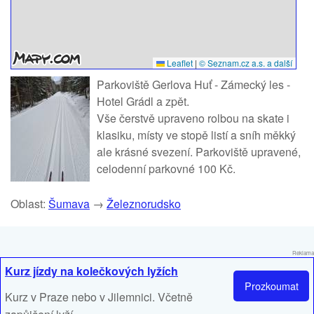
Leaflet
|
© Seznam.cz a.s. a další
Parkoviště Gerlova Huť - Zámecký les -
Hotel Grádl a zpět.
Vše čerstvě upraveno rolbou na skate i
klasiku, místy ve stopě listí a sníh měkký
ale krásné svezení. Parkoviště upravené,
celodenní parkovné 100 Kč.
Oblast:
Šumava
→
Železnorudsko
Reklama
Kurz jízdy na kolečkových lyžích
Prozkoumat
Kurz v Praze nebo v Jilemnici. Včetně