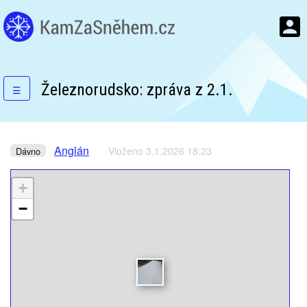
Železnorudsko: zpráva z 2.1.
☰
Anglán
Vloženo 3.1.2026 18:23
Dávno
+
−