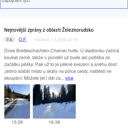
zapůjčení lyží.
Nejnovější zprávy z oblasti Železnorudsko
O.F.
Vloženo 7.3.2026 22:19
7.3.
Dnes Bretteschachten-Chamer hutte. U stadionku začíná
koukat země, takže v pondělí už bude asi potřeba ze
začátku pěšky. Pak už to je pěkné svezení a sněhu dost.
Jedno slabší místo u skály na půlce cesty, naštěstí ve
stoupání. Můžete jet i dál za...
více
15:28
16:38