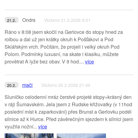
Ondrs
Vloženo 21.2.2026 9:51
21.2.
Ráno v 8:08 jsem skočil na Gerlovce do stopy hned za
rolbou a dal už jen krátky okruh k Pošťákovi a Pod
Sklářským vrch. Počítám, že projeli i velký okruh Pod
Polom. Podmínky luxusní, na skate i klasiku, můžete
provětrat A lyže bez obav. V 9 hod....
více
mači
Vloženo 20.2.2026 21:49
20.2.
Sluníčko celodenní mráz čerstvé projeté stopy=krásný den
v ráji Šumavském. Jela jsem z Rudske křižovatky (v 11hod
poslední míst k zaparkování) přes Brunst a Gerlovku podél
silnice až k Hurce. Před závěrečným sjezdem k silnici jsem
využila nožní...
více