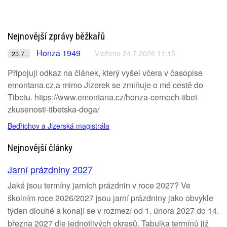
Nejnovější zprávy běžkařů
Honza 1949
Vloženo 24.7.2026 11:15
23.7.
Připojuji odkaz na článek, který vyšel včera v časopise
emontana.cz,a mimo Jizerek se zmiňuje o mé cestě do
Tibetu. https://www.emontana.cz/honza-cernoch-tibet-
zkusenosti-tibetska-doga/
Bedřichov a Jizerská magistrála
Nejnovější články
Jarní prázdniny 2027
Jaké jsou termíny jarních prázdnin v roce 2027? Ve
školním roce 2026/2027 jsou jarní prázdniny jako obvykle
týden dlouhé a konají se v rozmezí od 1. února 2027 do 14.
března 2027 dle jednotlivých okresů. Tabulka termínů již