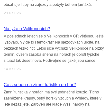
obsahuje i tipy na zájezdy a pobyty během jarňáků.
29.6.2026
Na lyže o Velikonocích?
V posledních letech se o Velikonocích v ČR většinou ještě
lyžovalo. Vyjde to i tentokrát? Na sjezdovkách určitě, na
běžkách těžko říct. Letos sice vychází Velikonoce na brzký
termín, ovšem zásoba sněhu na horách je oproti typické
situaci tak desetinová. Podívejme se, jaké jsou šance.
14.3.2026
Co s sebou na zimní turistiku do hor?
Zimní turistika v horách má své jedinečné kouzlo. Ticho
zasněžené krajiny, ostrý horský vzduch a výhledy, které v
létě nezažijete. Zároveň ale klade vyšší nároky na