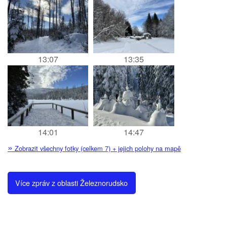
13:07
13:35
14:01
14:47
»
Zobrazit všechny fotky (celkem 7) + jejich polohy na mapě
Více zpráv z oblasti Železnorudsko