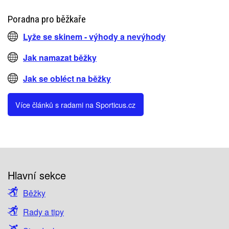
Poradna pro běžkaře
Lyže se skinem - výhody a nevýhody
Jak namazat běžky
Jak se obléct na běžky
Více článků s radami na Sporticus.cz
Hlavní sekce
Běžky
Rady a tipy