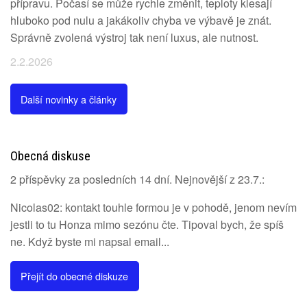
přípravu. Počasí se může rychle změnit, teploty klesají
hluboko pod nulu a jakákoliv chyba ve výbavě je znát.
Správně zvolená výstroj tak není luxus, ale nutnost.
2.2.2026
Další novinky a články
Obecná diskuse
2 příspěvky za posledních 14 dní. Nejnovější z 23.7.:
Nicolas02: kontakt touhle formou je v pohodě, jenom nevím
jestli to tu Honza mimo sezónu čte. Tipoval bych, že spíš
ne. Když byste mi napsal email...
Přejít do obecné diskuze