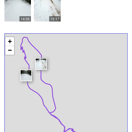
14:56
15:17
+
−