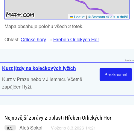
Leaflet
|
© Seznam.cz a.s. a další
Mapa obsahuje polohu všech 2 fotek.
Oblast:
Orlické hory
→
Hřeben Orlických Hor
Reklama
Kurz jízdy na kolečkových lyžích
Prozkoumat
Kurz v Praze nebo v Jilemnici. Včetně
zapůjčení lyží.
Nejnovější zprávy z oblasti Hřeben Orlických Hor
Aleš Sokol
Vloženo 8.3.2026 14:21
8.3.