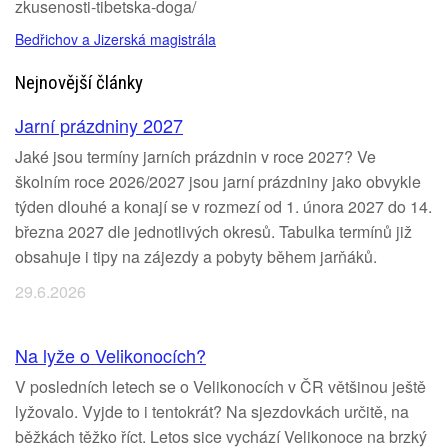
zkusenosti-tibetska-doga/
Bedřichov a Jizerská magistrála
Nejnovější články
Jarní prázdniny 2027
Jaké jsou termíny jarních prázdnin v roce 2027? Ve
školním roce 2026/2027 jsou jarní prázdniny jako obvykle
týden dlouhé a konají se v rozmezí od 1. února 2027 do 14.
března 2027 dle jednotlivých okresů. Tabulka termínů již
obsahuje i tipy na zájezdy a pobyty během jarňáků.
29.6.2026
Na lyže o Velikonocích?
V posledních letech se o Velikonocích v ČR většinou ještě
lyžovalo. Vyjde to i tentokrát? Na sjezdovkách určitě, na
běžkách těžko říct. Letos sice vychází Velikonoce na brzký