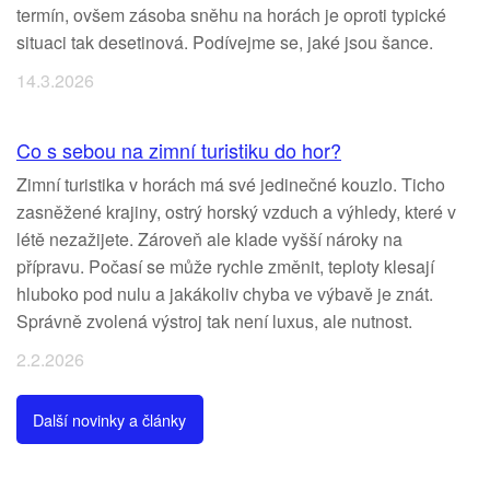
termín, ovšem zásoba sněhu na horách je oproti typické
situaci tak desetinová. Podívejme se, jaké jsou šance.
14.3.2026
Co s sebou na zimní turistiku do hor?
Zimní turistika v horách má své jedinečné kouzlo. Ticho
zasněžené krajiny, ostrý horský vzduch a výhledy, které v
létě nezažijete. Zároveň ale klade vyšší nároky na
přípravu. Počasí se může rychle změnit, teploty klesají
hluboko pod nulu a jakákoliv chyba ve výbavě je znát.
Správně zvolená výstroj tak není luxus, ale nutnost.
2.2.2026
Další novinky a články