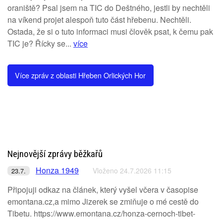
oraniště? Psal jsem na TIC do Deštného, jestli by nechtěli
na víkend projet alespoň tuto část hřebenu. Nechtěli.
Ostada, že si o tuto informaci musi člověk psat, k čemu pak
TIC je? Řícky se...
více
Více zpráv z oblasti Hřeben Orlických Hor
Nejnovější zprávy běžkařů
Honza 1949
Vloženo 24.7.2026 11:15
23.7.
Připojuji odkaz na článek, který vyšel včera v časopise
emontana.cz,a mimo Jizerek se zmiňuje o mé cestě do
Tibetu. https://www.emontana.cz/honza-cernoch-tibet-