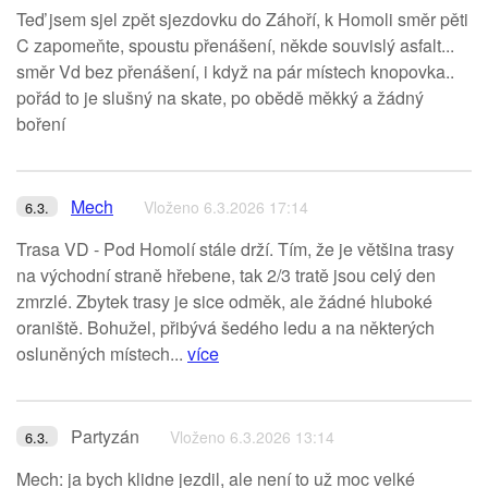
Teď jsem sjel zpět sjezdovku do Záhoří, k Homoli směr pěti
C zapomeňte, spoustu přenášení, někde souvislý asfalt...
směr Vd bez přenášení, i když na pár místech knopovka..
pořád to je slušný na skate, po obědě měkký a žádný
boření
Mech
Vloženo 6.3.2026 17:14
6.3.
Trasa VD - Pod Homolí stále drží. Tím, že je většina trasy
na východní straně hřebene, tak 2/3 tratě jsou celý den
zmrzlé. Zbytek trasy je sice odměk, ale žádné hluboké
oraniště. Bohužel, přibývá šedého ledu a na některých
osluněných místech...
více
Partyzán
Vloženo 6.3.2026 13:14
6.3.
Mech: ja bych klidne jezdil, ale není to už moc velké