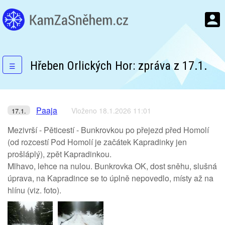
Hřeben Orlických Hor: zpráva z 17.1.
☰
Paaja
Vloženo 18.1.2026 11:01
17.1.
Mezivrší - Pěticestí - Bunkrovkou po přejezd před Homolí
(od rozcestí Pod Homolí je začátek Kapradinky jen
prošláplý), zpět Kapradinkou.
Mlhavo, lehce na nulou. Bunkrovka OK, dost sněhu, slušná
úprava, na Kapradince se to úplně nepovedlo, místy až na
hlínu (viz. foto).