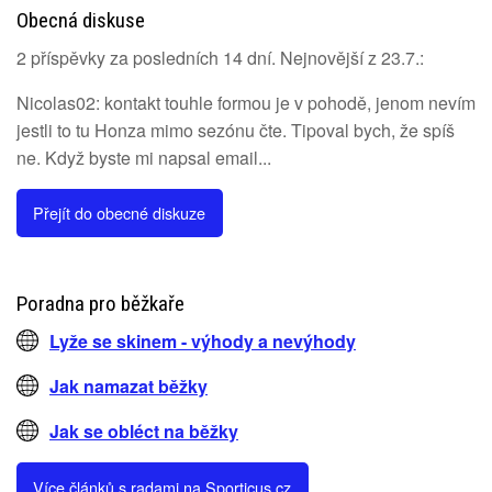
Obecná diskuse
2 příspěvky za posledních 14 dní. Nejnovější z 23.7.:
Nicolas02: kontakt touhle formou je v pohodě, jenom nevím
jestli to tu Honza mimo sezónu čte. Tipoval bych, že spíš
ne. Když byste mi napsal email...
Přejít do obecné diskuze
Poradna pro běžkaře
Lyže se skinem - výhody a nevýhody
Jak namazat běžky
Jak se obléct na běžky
Více článků s radami na Sporticus.cz