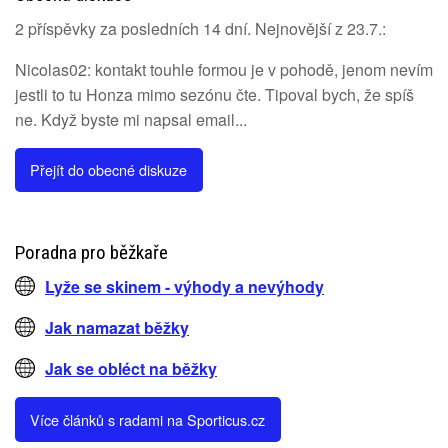
2 příspěvky za posledních 14 dní. Nejnovější z 23.7.:
Nicolas02: kontakt touhle formou je v pohodě, jenom nevím
jestli to tu Honza mimo sezónu čte. Tipoval bych, že spíš
ne. Když byste mi napsal email...
Přejít do obecné diskuze
Poradna pro běžkaře
Lyže se skinem - výhody a nevýhody
Jak namazat běžky
Jak se obléct na běžky
Více článků s radami na Sporticus.cz