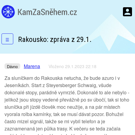
Rakousko: zpráva z 29.1.
☰
Marena
Vloženo 29.1.2023 22:18
Dávno
Za sluníčkem do Rakouska netucha, že bude azuro i v
Jeseníkách. Start z Steyersberger Schwaig, všude
dokonalé stopy, parádně vymrzlé. Dokonalé to ale nebylo -
jelikož jsou stopy vedené převážně po sv úbočí, tak si toho
sluníčka při jízdě člověk moc neužije, a na pár místech
vyorala rolba kamínky, tak se musí dávat pozor. Bohužel
často mizel signál, takže se mi vybil telefon a je
zaznamenaná jen půlka trasy. K večeru se teda začala