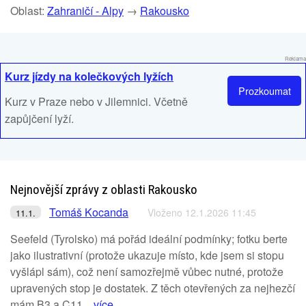
Oblast:
Zahraničí - Alpy
→
Rakousko
Reklama
Kurz jízdy na kolečkových lyžích
Prozkoumat
Kurz v Praze nebo v Jilemnici. Včetně
zapůjčení lyží.
Nejnovější zprávy z oblasti Rakousko
Tomáš Kocanda
Vloženo 12.1.2026 11:45
11.1.
Seefeld (Tyrolsko) má pořád ideální podmínky; fotku berte
jako ilustrativní (protože ukazuje místo, kde jsem si stopu
vyšlápl sám), což není samozřejmě vůbec nutné, protože
upravených stop je dostatek. Z těch otevřených za nejhezčí
mám B3 a C11...
více