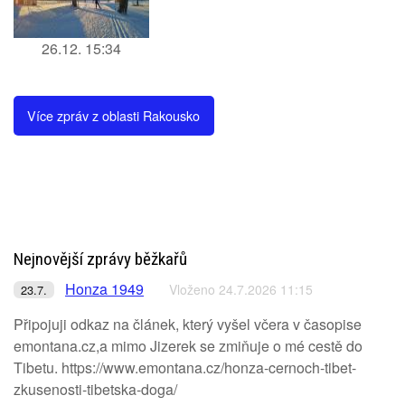
26.12. 15:34
Více zpráv z oblasti Rakousko
Nejnovější zprávy běžkařů
Honza 1949
Vloženo 24.7.2026 11:15
23.7.
Připojuji odkaz na článek, který vyšel včera v časopise
emontana.cz,a mimo Jizerek se zmiňuje o mé cestě do
Tibetu. https://www.emontana.cz/honza-cernoch-tibet-
zkusenosti-tibetska-doga/