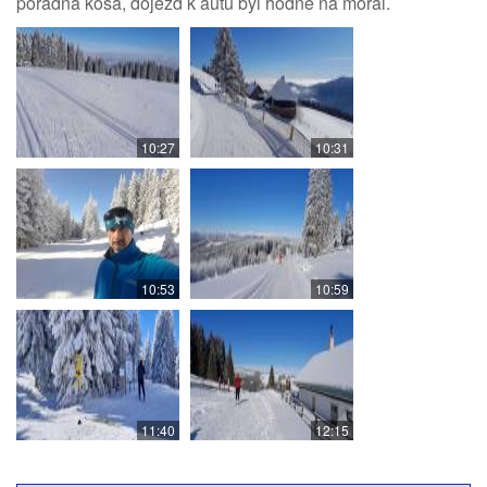
pořádná kosa, dojezd k autu byl hodně na morál.
10:27
10:31
10:53
10:59
11:40
12:15