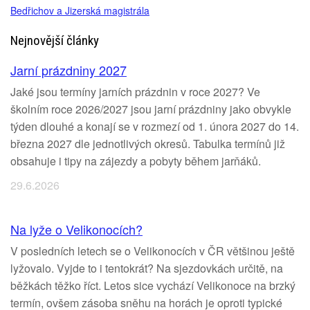
Bedřichov a Jizerská magistrála
Nejnovější články
Jarní prázdniny 2027
Jaké jsou termíny jarních prázdnin v roce 2027? Ve
školním roce 2026/2027 jsou jarní prázdniny jako obvykle
týden dlouhé a konají se v rozmezí od 1. února 2027 do 14.
března 2027 dle jednotlivých okresů. Tabulka termínů již
obsahuje i tipy na zájezdy a pobyty během jarňáků.
29.6.2026
Na lyže o Velikonocích?
V posledních letech se o Velikonocích v ČR většinou ještě
lyžovalo. Vyjde to i tentokrát? Na sjezdovkách určitě, na
běžkách těžko říct. Letos sice vychází Velikonoce na brzký
termín, ovšem zásoba sněhu na horách je oproti typické