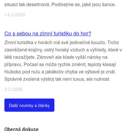
situaci tak desetinová. Podívejme se, jaké jsou šance.
14.3.2026
Co s sebou na zimní turistiku do hor?
Zimní turistika v horách má své jedinečné kouzlo. Ticho
zasněžené krajiny, ostrý horský vzduch a výhledy, které v
létě nezažijete. Zároveň ale klade vyšší nároky na
přípravu. Počasí se může rychle změnit, teploty klesají
hluboko pod nulu a jakákoliv chyba ve výbavě je znát.
Správně zvolená výstroj tak není luxus, ale nutnost.
2.2.2026
Další novinky a články
Obecná diskuse