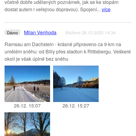
včetně dobře udělaných poznámek, jak se ke stopám
dostat autem i veřejnou dopravou). Spojení...
více
Milan Venhoda
Vloženo 28.12.2025 14:34
Dávno
Ramsau am Dachstein - krásné připraveno ca 9 km na
umělém sněhu: od Billy přes stadion k Rittisbergu. Veškeré
okolí je však úplně bez sněhu
26.12. 15:07
26.12. 15:27