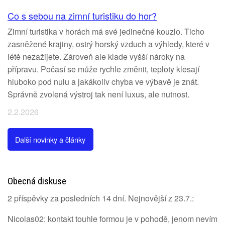
Co s sebou na zimní turistiku do hor?
Zimní turistika v horách má své jedinečné kouzlo. Ticho
zasněžené krajiny, ostrý horský vzduch a výhledy, které v
létě nezažijete. Zároveň ale klade vyšší nároky na
přípravu. Počasí se může rychle změnit, teploty klesají
hluboko pod nulu a jakákoliv chyba ve výbavě je znát.
Správně zvolená výstroj tak není luxus, ale nutnost.
2.2.2026
Další novinky a články
Obecná diskuse
2 příspěvky za posledních 14 dní. Nejnovější z 23.7.:
Nicolas02: kontakt touhle formou je v pohodě, jenom nevím