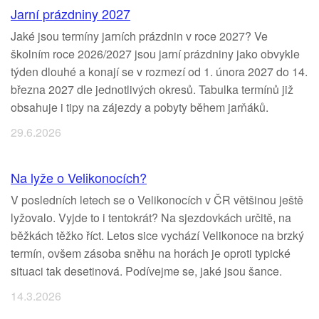
Jarní prázdniny 2027
Jaké jsou termíny jarních prázdnin v roce 2027? Ve
školním roce 2026/2027 jsou jarní prázdniny jako obvykle
týden dlouhé a konají se v rozmezí od 1. února 2027 do 14.
března 2027 dle jednotlivých okresů. Tabulka termínů již
obsahuje i tipy na zájezdy a pobyty během jarňáků.
29.6.2026
Na lyže o Velikonocích?
V posledních letech se o Velikonocích v ČR většinou ještě
lyžovalo. Vyjde to i tentokrát? Na sjezdovkách určitě, na
běžkách těžko říct. Letos sice vychází Velikonoce na brzký
termín, ovšem zásoba sněhu na horách je oproti typické
situaci tak desetinová. Podívejme se, jaké jsou šance.
14.3.2026