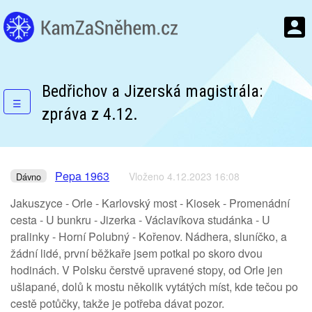
Bedřichov a Jizerská magistrála:
☰
zpráva z 4.12.
Pepa 1963
Vloženo 4.12.2023 16:08
Dávno
Jakuszyce - Orle - Karlovský most - Kiosek - Promenádní
cesta - U bunkru - Jizerka - Václavíkova studánka - U
pralinky - Horní Polubný - Kořenov. Nádhera, sluníčko, a
žádní lidé, první běžkaře jsem potkal po skoro dvou
hodinách. V Polsku čerstvě upravené stopy, od Orle jen
ušlapané, dolů k mostu několik vytátých míst, kde tečou po
cestě potůčky, takže je potřeba dávat pozor.