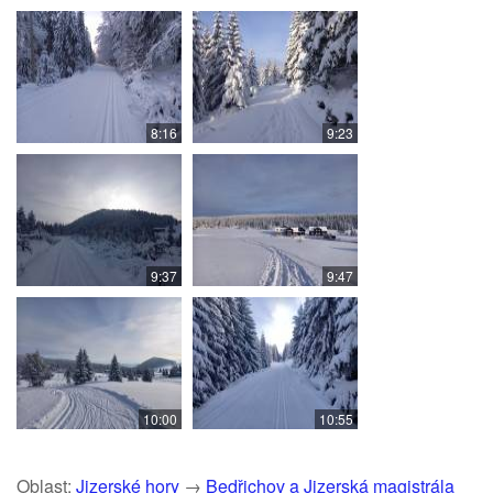
8:16
9:23
9:37
9:47
10:00
10:55
Oblast:
Jizerské hory
→
Bedřichov a Jizerská magistrála