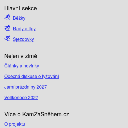
Hlavní sekce
Běžky
Rady a tipy
Sjezdovky
Nejen v zimě
Články a novinky
Obecná diskuse o lyžování
Jarní prázdniny 2027
Velikonoce 2027
Více o KamZaSněhem.cz
O projektu