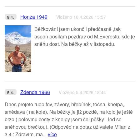
Honza 1949
Vloženo 10.4.2026 15:57
9.4.
Běžkování jsem ukončil předčasně ,tak
aspoň posílám pozdrav od M.Everestu, kde je
sněhu dost. Na běžky až v listopadu.
Zdenda 1966
Vloženo 5.4.2026 18:44
5.4.
Dnes projeto rudolfov, závory, hřebínek, točna, kneipa,
smědava ( na kole). Na běžky je již pozdě, na kolo je ještě
brzo ( polovinu cesty z kneipy jsem šel pěšky - led se
sněhovou brečkou). (Odpověď na dotaz uživatele Milan z
3.4.: Zdravim, ma...
více