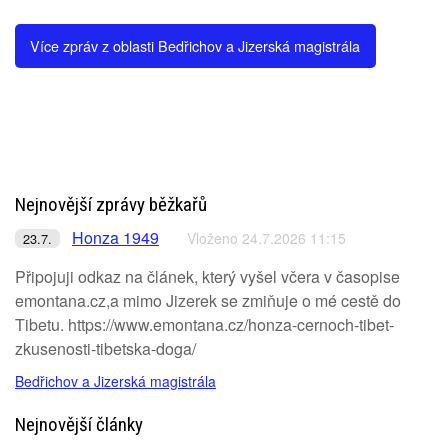
Více zpráv z oblasti Bedřichov a Jizerská magistrála
Nejnovější zprávy běžkařů
Honza 1949
Vloženo 24.7.2026 11:15
23.7.
Připojuji odkaz na článek, který vyšel včera v časopise
emontana.cz,a mimo Jizerek se zmiňuje o mé cestě do
Tibetu. https://www.emontana.cz/honza-cernoch-tibet-
zkusenosti-tibetska-doga/
Bedřichov a Jizerská magistrála
Nejnovější články