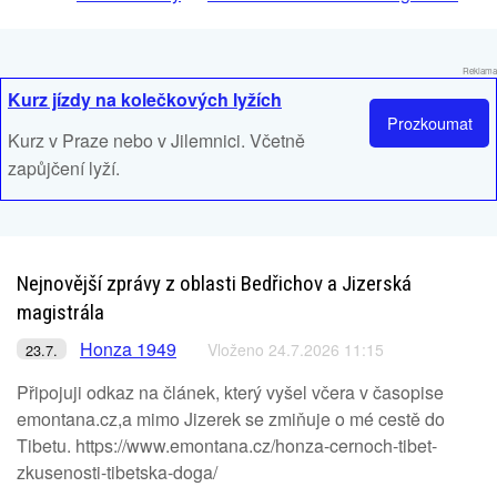
Reklama
Kurz jízdy na kolečkových lyžích
Prozkoumat
Kurz v Praze nebo v Jilemnici. Včetně
zapůjčení lyží.
Nejnovější zprávy z oblasti Bedřichov a Jizerská
magistrála
Honza 1949
Vloženo 24.7.2026 11:15
23.7.
Připojuji odkaz na článek, který vyšel včera v časopise
emontana.cz,a mimo Jizerek se zmiňuje o mé cestě do
Tibetu. https://www.emontana.cz/honza-cernoch-tibet-
zkusenosti-tibetska-doga/