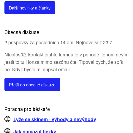
Další novinky a články
Obecná diskuse
2 příspěvky za posledních 14 dní. Nejnovější z 23.7.:
Nicolas02: kontakt touhle formou je v pohodě, jenom nevím
jestli to tu Honza mimo sezónu čte. Tipoval bych, že spíš
ne. Když byste mi napsal email...
Přejít do obecné diskuze
Poradna pro běžkaře
Lyže se skinem - výhody a nevýhody
Jak namazat běžky