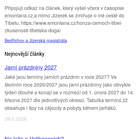
Připojuji odkaz na článek, který vyšel včera v časopise
emontana.cz,a mimo Jizerek se zmiňuje o mé cestě do
Tibetu. https://www.emontana.cz/honza-cernoch-tibet-
zkusenosti-tibetska-doga/
Bedřichov a Jizerská magistrála
Nejnovější články
Jarní prázdniny 2027
Jaké jsou termíny jarních prázdnin v roce 2027? Ve
školním roce 2026/2027 jsou jarní prázdniny jako obvykle
týden dlouhé a konají se v rozmezí od 1. února 2027 do 14.
března 2027 dle jednotlivých okresů. Tabulka termínů již
obsahuje i tipy na zájezdy a pobyty během jarňáků.
29.6.2026
Na lyže o Velikonocích?