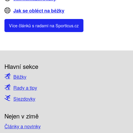
Jak se obléct na běžky
Více článků s radami na Sporticus.cz
Hlavní sekce
Běžky
Rady a tipy
Sjezdovky
Nejen v zimě
Články a novinky