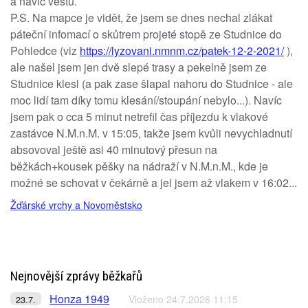
a navíc vestu.
P.S. Na mapce je vidět, že jsem se dnes nechal zlákat
páteční infomací o skůtrem projeté stopě ze Studnice do
Pohledce (viz
https://lyzovani.nmnm.cz/patek-12-2-2021/
),
ale našel jsem jen dvě slepé trasy a pekelně jsem ze
Studnice klesl (a pak zase šlapal nahoru do Studnice - ale
moc lidí tam díky tomu klesání/stoupání nebylo...). Navíc
jsem pak o cca 5 minut netrefil čas příjezdu k vlakové
zastávce N.M.n.M. v 15:05, takže jsem kvůli nevychladnutí
absovoval ještě asi 40 minutový přesun na
běžkách+kousek pěšky na nádraží v N.M.n.M., kde je
možné se schovat v čekárně a jel jsem až vlakem v 16:02...
Žďárské vrchy a Novoměstsko
Nejnovější zprávy běžkařů
Honza 1949
Vloženo 24.7.2026 11:15
23.7.