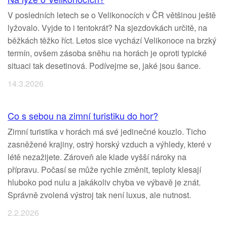
V posledních letech se o Velikonocích v ČR většinou ještě
lyžovalo. Vyjde to i tentokrát? Na sjezdovkách určitě, na
běžkách těžko říct. Letos sice vychází Velikonoce na brzký
termín, ovšem zásoba sněhu na horách je oproti typické
situaci tak desetinová. Podívejme se, jaké jsou šance.
14.3.2026
Co s sebou na zimní turistiku do hor?
Zimní turistika v horách má své jedinečné kouzlo. Ticho
zasněžené krajiny, ostrý horský vzduch a výhledy, které v
létě nezažijete. Zároveň ale klade vyšší nároky na
přípravu. Počasí se může rychle změnit, teploty klesají
hluboko pod nulu a jakákoliv chyba ve výbavě je znát.
Správně zvolená výstroj tak není luxus, ale nutnost.
2.2.2026