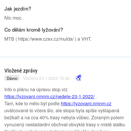
Jak jezdím?
Nic moc.
Co dělám kromě lyžování?
MTB ( https://www.czex.cz/mulda/ ) a VHT.
Vložené zprávy
Vloženo 23.1.2022 10:40
Dávno
Info o plánu na úpravu stop viz
https://lyzovani.nmnm.cz/nedele-23-1-2022/
.
Tam, kde to mělo být podle
https://lyzovani.nmnm.cz
uválcované to včera šlo, ale stopa byla spíše vyšlapaná
bežkaři a na cca 40% trasy nebyla vůbec. Zoraným polem
vynucený nestadardní obchvat obvyklé trasy v místě statku