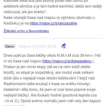
Kadůvek vede kus pod stromy podél stěn domů po
asfaltové silničce a je tam hodně kamínků, takže tam raději
neklouzat, ale jen kráčet !
Naše včerejší trasa nad mapou (s výjimkou obchvatu u
Kadůvku) je na
https://mapy.cz/s/ralozezahe
.
Žďárské vrchy a Novoměstsko
Vloženo 13.2.2021 20:45
Dávno
Dnes opět po čase běžky okolo N.M.n.M (cca 39 km/+-740
m viz trasa nad mapou
https://mapy.cz/s/dokagadecu
).
Prašan je jen mimo stopy (dá se na něm tudíž dobře
brzdit), ve stopě je rozježděný, ale modrý vosk celkem
držel (šlo o nejlepší moje letošní běžkování /i když nad
Radňovicemi stále koukají v trase ze sněhu hroudy/,
částečně i díky tomu, že jsem si vzal letos poprvé svoje
nejlepší běžky). Ale foukalo hodně (pocitová teplota cca
-10 st. C). Oproti svému normálu jsem měl cely den kapuci