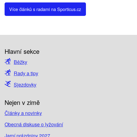
Více článků s radami na Sporticus.cz
Hlavní sekce
Běžky
Rady a tipy
Sjezdovky
Nejen v zimě
Články a novinky
Obecná diskuse o lyžování
Jarní prázdniny 2027