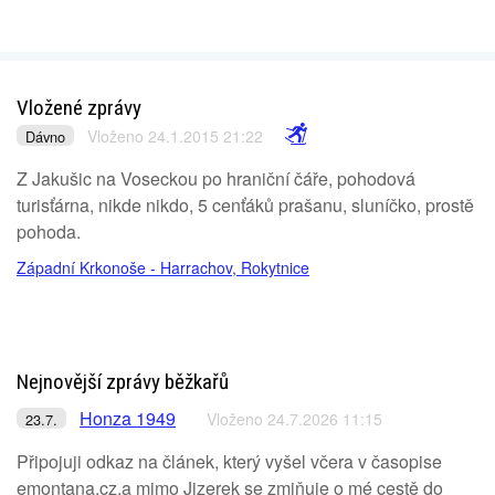
Vložené zprávy
Vloženo 24.1.2015 21:22
Dávno
Z Jakušic na Voseckou po hraniční čáře, pohodová
turisťárna, nikde nikdo, 5 cenťáků prašanu, sluníčko, prostě
pohoda.
Západní Krkonoše - Harrachov, Rokytnice
Nejnovější zprávy běžkařů
Honza 1949
Vloženo 24.7.2026 11:15
23.7.
Připojuji odkaz na článek, který vyšel včera v časopise
emontana.cz,a mimo Jizerek se zmiňuje o mé cestě do