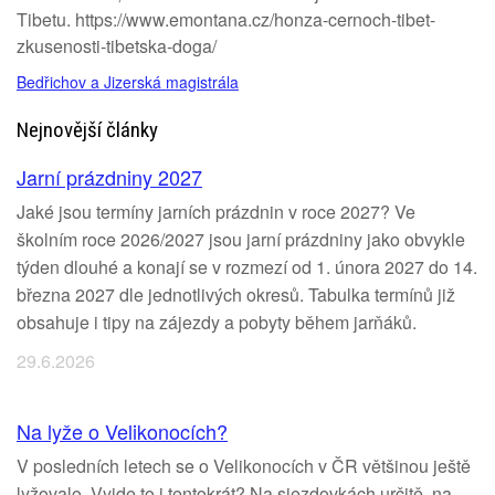
Tibetu. https://www.emontana.cz/honza-cernoch-tibet-
zkusenosti-tibetska-doga/
Bedřichov a Jizerská magistrála
Nejnovější články
Jarní prázdniny 2027
Jaké jsou termíny jarních prázdnin v roce 2027? Ve
školním roce 2026/2027 jsou jarní prázdniny jako obvykle
týden dlouhé a konají se v rozmezí od 1. února 2027 do 14.
března 2027 dle jednotlivých okresů. Tabulka termínů již
obsahuje i tipy na zájezdy a pobyty během jarňáků.
29.6.2026
Na lyže o Velikonocích?
V posledních letech se o Velikonocích v ČR většinou ještě
lyžovalo. Vyjde to i tentokrát? Na sjezdovkách určitě, na