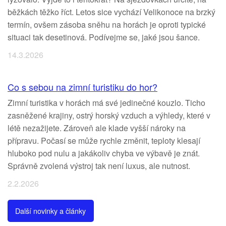
běžkách těžko říct. Letos sice vychází Velikonoce na brzký
termín, ovšem zásoba sněhu na horách je oproti typické
situaci tak desetinová. Podívejme se, jaké jsou šance.
14.3.2026
Co s sebou na zimní turistiku do hor?
Zimní turistika v horách má své jedinečné kouzlo. Ticho
zasněžené krajiny, ostrý horský vzduch a výhledy, které v
létě nezažijete. Zároveň ale klade vyšší nároky na
přípravu. Počasí se může rychle změnit, teploty klesají
hluboko pod nulu a jakákoliv chyba ve výbavě je znát.
Správně zvolená výstroj tak není luxus, ale nutnost.
2.2.2026
Další novinky a články