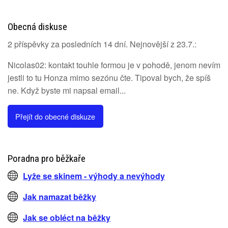
Obecná diskuse
2 příspěvky za posledních 14 dní. Nejnovější z 23.7.:
Nicolas02: kontakt touhle formou je v pohodě, jenom nevím
jestli to tu Honza mimo sezónu čte. Tipoval bych, že spíš
ne. Když byste mi napsal email...
Přejít do obecné diskuze
Poradna pro běžkaře
Lyže se skinem - výhody a nevýhody
Jak namazat běžky
Jak se obléct na běžky