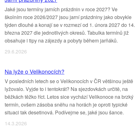
Jaké jsou termíny jarních prázdnin v roce 2027? Ve
školním roce 2026/2027 jsou jarní prázdniny jako obvykle
týden dlouhé a konají se v rozmezí od 1. února 2027 do 14.
března 2027 dle jednotlivých okresů. Tabulka termínů již
obsahuje i tipy na zájezdy a pobyty během jarňáků.
29.6.2026
Na lyže o Velikonocích?
V posledních letech se o Velikonocích v ČR většinou ještě
lyžovalo. Vyjde to i tentokrát? Na sjezdovkách určitě, na
běžkách těžko říct. Letos sice vychází Velikonoce na brzký
termín, ovšem zásoba sněhu na horách je oproti typické
situaci tak desetinová. Podívejme se, jaké jsou šance.
14.3.2026