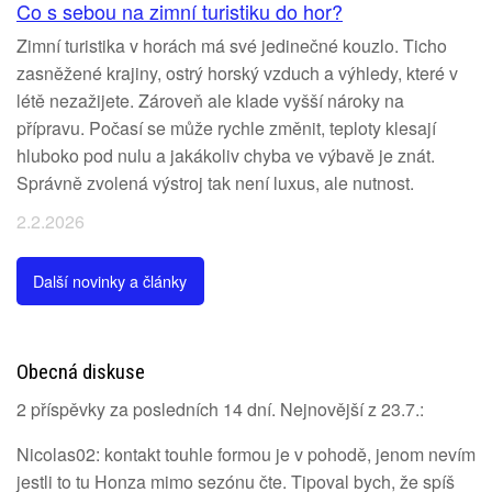
Co s sebou na zimní turistiku do hor?
Zimní turistika v horách má své jedinečné kouzlo. Ticho
zasněžené krajiny, ostrý horský vzduch a výhledy, které v
létě nezažijete. Zároveň ale klade vyšší nároky na
přípravu. Počasí se může rychle změnit, teploty klesají
hluboko pod nulu a jakákoliv chyba ve výbavě je znát.
Správně zvolená výstroj tak není luxus, ale nutnost.
2.2.2026
Další novinky a články
Obecná diskuse
2 příspěvky za posledních 14 dní. Nejnovější z 23.7.:
Nicolas02: kontakt touhle formou je v pohodě, jenom nevím
jestli to tu Honza mimo sezónu čte. Tipoval bych, že spíš