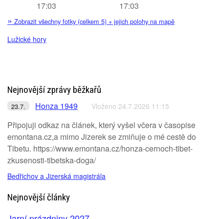
17:03
17:03
»
Zobrazit všechny fotky (celkem 5) + jejich polohy na mapě
Lužické hory
Nejnovější zprávy běžkařů
Honza 1949
Vloženo 24.7.2026 11:15
23.7.
Připojuji odkaz na článek, který vyšel včera v časopise
emontana.cz,a mimo Jizerek se zmiňuje o mé cestě do
Tibetu. https://www.emontana.cz/honza-cernoch-tibet-
zkusenosti-tibetska-doga/
Bedřichov a Jizerská magistrála
Nejnovější články
Jarní prázdniny 2027