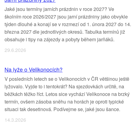
Jaké jsou termíny jarních prázdnin v roce 2027? Ve
školním roce 2026/2027 jsou jarní prázdniny jako obvykle
týden dlouhé a konají se v rozmezí od 1. února 2027 do 14.
března 2027 dle jednotlivých okresů. Tabulka termínů již
obsahuje i tipy na zájezdy a pobyty během jarňáků.
29.6.2026
Na lyže o Velikonocích?
V posledních letech se o Velikonocích v ČR většinou ještě
lyžovalo. Vyjde to i tentokrát? Na sjezdovkách určitě, na
běžkách těžko říct. Letos sice vychází Velikonoce na brzký
termín, ovšem zásoba sněhu na horách je oproti typické
situaci tak desetinová. Podívejme se, jaké jsou šance.
14.3.2026