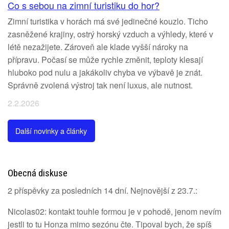
Co s sebou na zimní turistiku do hor?
Zimní turistika v horách má své jedinečné kouzlo. Ticho
zasněžené krajiny, ostrý horský vzduch a výhledy, které v
létě nezažijete. Zároveň ale klade vyšší nároky na
přípravu. Počasí se může rychle změnit, teploty klesají
hluboko pod nulu a jakákoliv chyba ve výbavě je znát.
Správně zvolená výstroj tak není luxus, ale nutnost.
2.2.2026
Další novinky a články
Obecná diskuse
2 příspěvky za posledních 14 dní. Nejnovější z 23.7.:
Nicolas02: kontakt touhle formou je v pohodě, jenom nevím
jestli to tu Honza mimo sezónu čte. Tipoval bych, že spíš