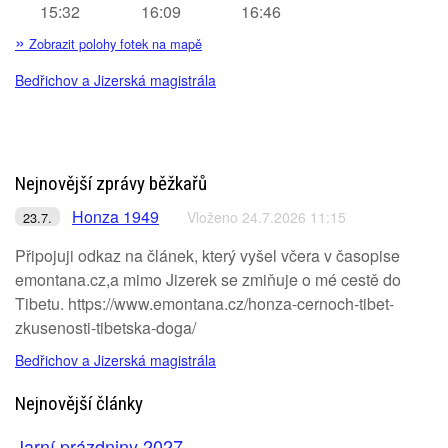
15:32
16:09
16:46
»
Zobrazit polohy fotek na mapě
Bedřichov a Jizerská magistrála
Nejnovější zprávy běžkařů
Honza 1949
Vloženo 24.7.2026 11:15
23.7.
Připojuji odkaz na článek, který vyšel včera v časopise
emontana.cz,a mimo Jizerek se zmiňuje o mé cestě do
Tibetu. https://www.emontana.cz/honza-cernoch-tibet-
zkusenosti-tibetska-doga/
Bedřichov a Jizerská magistrála
Nejnovější články
Jarní prázdniny 2027