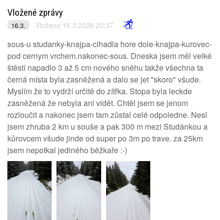
Vložené zprávy
Vloženo 16.3.2026 20:37
16.3.
sous-u studanky-knajpa-cihadla hore dole-knajpa-kurovec-
pod cernym vrchem.nakonec-sous. Dneska jsem měl velké
štěstí napadlo 3 až 5 cm nového sněhu takže všechna ta
černá místa byla zasněžená a dalo se jet "skoro" všude.
Myslím že to vydrží určitě do zítřka. Stopa byla leckde
zasněžená že nebyla ani vidět. Chtěl jsem se jenom
rozloučit a nakonec jsem tam zůstal celé odpoledne. Nesl
jsem zhruba 2 km u souše a pak 300 m mezi Studánkou a
kůrovcem všude jinde od super po 3m po trave. za 25km
jsem nepotkal jediného běžkaře :-)