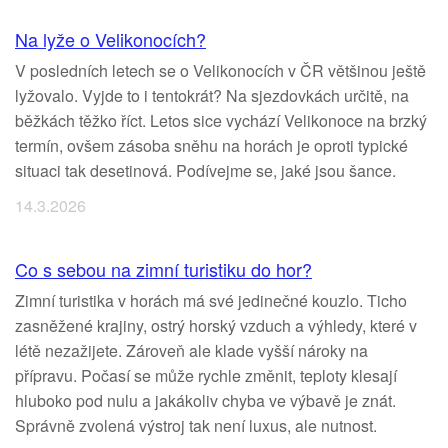
Na lyže o Velikonocích?
V posledních letech se o Velikonocích v ČR většinou ještě
lyžovalo. Vyjde to i tentokrát? Na sjezdovkách určitě, na
běžkách těžko říct. Letos sice vychází Velikonoce na brzký
termín, ovšem zásoba sněhu na horách je oproti typické
situaci tak desetinová. Podívejme se, jaké jsou šance.
14.3.2026
Co s sebou na zimní turistiku do hor?
Zimní turistika v horách má své jedinečné kouzlo. Ticho
zasněžené krajiny, ostrý horský vzduch a výhledy, které v
létě nezažijete. Zároveň ale klade vyšší nároky na
přípravu. Počasí se může rychle změnit, teploty klesají
hluboko pod nulu a jakákoliv chyba ve výbavě je znát.
Správně zvolená výstroj tak není luxus, ale nutnost.