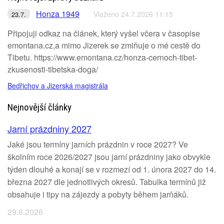
Honza 1949
Vloženo 24.7.2026 11:15
23.7.
Připojuji odkaz na článek, který vyšel včera v časopise
emontana.cz,a mimo Jizerek se zmiňuje o mé cestě do
Tibetu. https://www.emontana.cz/honza-cernoch-tibet-
zkusenosti-tibetska-doga/
Bedřichov a Jizerská magistrála
Nejnovější články
Jarní prázdniny 2027
Jaké jsou termíny jarních prázdnin v roce 2027? Ve
školním roce 2026/2027 jsou jarní prázdniny jako obvykle
týden dlouhé a konají se v rozmezí od 1. února 2027 do 14.
března 2027 dle jednotlivých okresů. Tabulka termínů již
obsahuje i tipy na zájezdy a pobyty během jarňáků.
29.6.2026