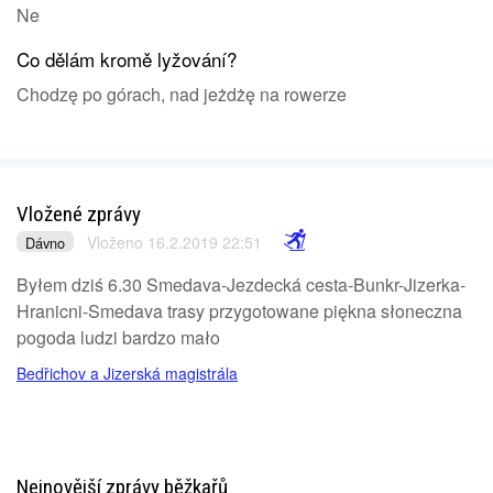
Ne
Co dělám kromě lyžování?
Chodzę po górach, nad jeżdżę na rowerze
Vložené zprávy
Vloženo 16.2.2019 22:51
Dávno
Byłem dziś 6.30 Smedava-Jezdecká cesta-Bunkr-Jizerka-
Hranicni-Smedava trasy przygotowane piękna słoneczna
pogoda ludzi bardzo mało
Bedřichov a Jizerská magistrála
Nejnovější zprávy běžkařů