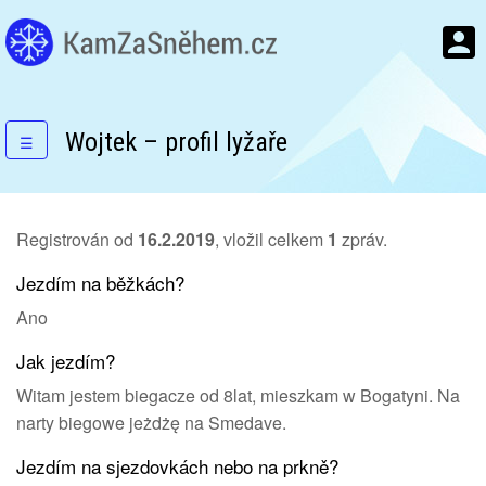
Wojtek – profil lyžaře
☰
Registrován od
16.2.2019
, vložil celkem
1
zpráv.
Jezdím na běžkách?
Ano
Jak jezdím?
Witam jestem biegacze od 8lat, mieszkam w Bogatyni. Na
narty biegowe jeżdżę na Smedave.
Jezdím na sjezdovkách nebo na prkně?