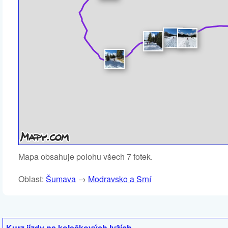
Mapa obsahuje polohu všech 7 fotek.
Oblast:
Šumava
→
Modravsko a Srní
Kurz jízdy na kolečkových lyžích