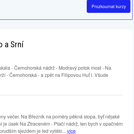
Prozkoumat
kurzy
o a Srní
 skála - Černohorská nádrž - Modravý potok most - Na
ží - Černohorská - a zpět na Filipovou Huť l. Všude
meny večer. Na Březník na poměry pěkná stopa, byť nějaké
í je úsek Na Ztraceném - Ptačí nádrž, ten bych v opačném
prudším sjezdem je led vytáto...
více