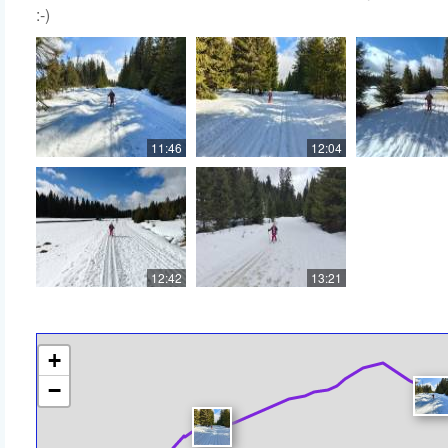
:-)
11:46
12:04
12:42
13:21
+
−