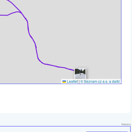
Leaflet
|
© Seznam.cz a.s. a další
Reklama