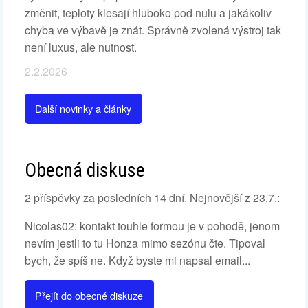
změnit, teploty klesají hluboko pod nulu a jakákoliv
chyba ve výbavě je znát. Správně zvolená výstroj tak
není luxus, ale nutnost.
2.2.2026
Další novinky a články
Obecná diskuse
2 příspěvky za posledních 14 dní. Nejnovější z 23.7.:
Nicolas02: kontakt touhle formou je v pohodě, jenom
nevím jestli to tu Honza mimo sezónu čte. Tipoval
bych, že spíš ne. Když byste mi napsal email...
Přejít do obecné diskuze