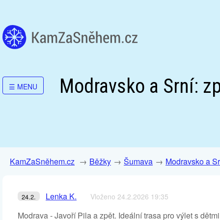
Modravsko a Srní: zp
☰
MENU
KamZaSněhem.cz
Běžky
Šumava
Modravsko a Sr
Lenka K.
Vloženo 24.2.2026 19:35
24.2.
Modrava - Javoří Pila a zpět. Ideální trasa pro výlet s dět