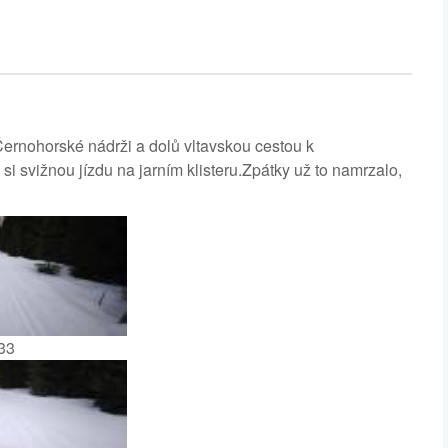
 Černohorské nádrži a dolů vltavskou cestou k
i svižnou jízdu na jarním klisteru.Zpátky už to namrzalo,
33