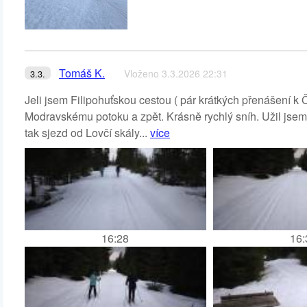
Tomáš K.
Vloženo 3.3.2026 22:31
3.3.
Jeli jsem Filipohuťskou cestou ( pár krátkých přenášení k
Modravskému potoku a zpět. Krásně rychlý sníh. Užil jsem s
tak sjezd od Lovčí skály...
více
16:28
16: