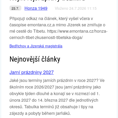
Honza 1949
Vloženo 24.7.2026 11:15
23.7.
Připojuji odkaz na článek, který vyšel včera v
časopise emontana.cz,a mimo Jizerek se zmiňuje o
mé cestě do Tibetu. https://www.emontana.cz/honza-
cernoch-tibet-zkusenosti-tibetska-doga/
Bedřichov a Jizerská magistrála
Nejnovější články
Jarní prázdniny 2027
Jaké jsou termíny jarních prázdnin v roce 2027? Ve
školním roce 2026/2027 jsou jarní prázdniny jako
obvykle týden dlouhé a konají se v rozmezí od 1.
února 2027 do 14. března 2027 dle jednotlivých
okresů. Tabulka termínů již obsahuje i tipy na
zájezdy a pobyty během jarňáků.