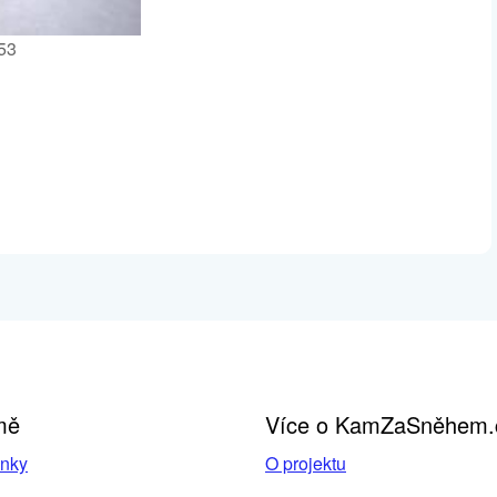
53
mě
Více o KamZaSněhem.
inky
O projektu