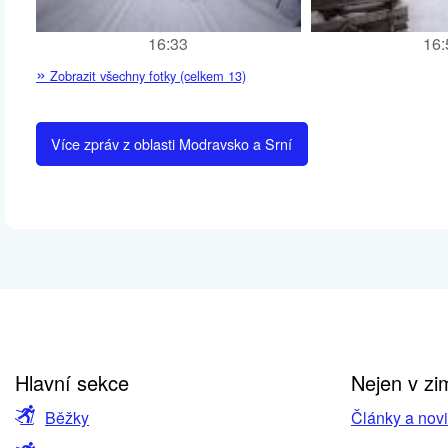
16:33
16:
»
Zobrazit všechny fotky (celkem 13)
Více zpráv z oblasti Modravsko a Srní
Hlavní sekce
Nejen v zi
Běžky
Články a nov