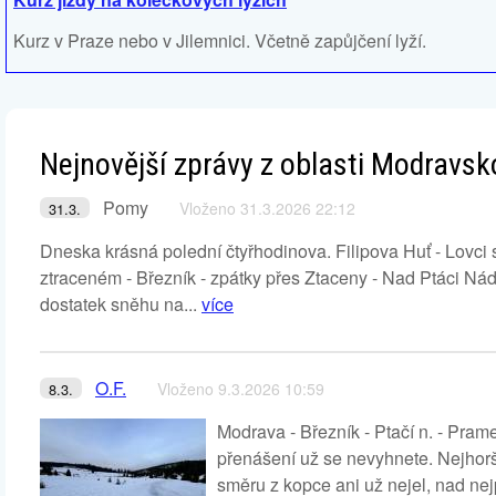
Kurz v Praze nebo v Jilemnici. Včetně zapůjčení lyží.
Nejnovější zprávy z oblasti Modravsk
Pomy
Vloženo 31.3.2026 22:12
31.3.
Dneska krásná polední čtyřhodinova. Filipova Huť - Lovci
ztraceném - Březník - zpátky přes Ztaceny - Nad Ptáci Nádr
dostatek sněhu na...
více
O.F.
Vloženo 9.3.2026 10:59
8.3.
Modrava - Březník - Ptačí n. - Pra
přenášení už se nevyhnete. Nejhorš
směru z kopce ani už nejel, nad nej