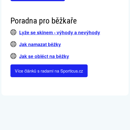
Poradna pro běžkaře
Lyže se skinem - výhody a nevýhody
Jak namazat běžky
Jak se obléct na běžky
Více článků s radami na Sporticus.cz