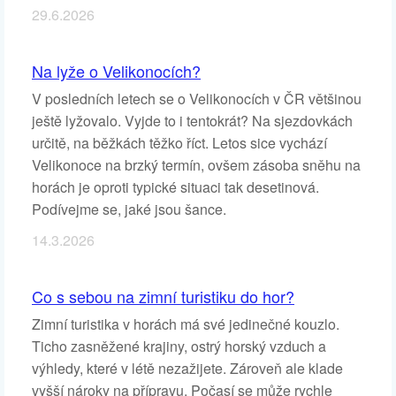
29.6.2026
Na lyže o Velikonocích?
V posledních letech se o Velikonocích v ČR většinou
ještě lyžovalo. Vyjde to i tentokrát? Na sjezdovkách
určitě, na běžkách těžko říct. Letos sice vychází
Velikonoce na brzký termín, ovšem zásoba sněhu na
horách je oproti typické situaci tak desetinová.
Podívejme se, jaké jsou šance.
14.3.2026
Co s sebou na zimní turistiku do hor?
Zimní turistika v horách má své jedinečné kouzlo.
Ticho zasněžené krajiny, ostrý horský vzduch a
výhledy, které v létě nezažijete. Zároveň ale klade
vyšší nároky na přípravu. Počasí se může rychle