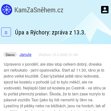
Úpa a Rýchory: zpráva z 13.3.
☰
Janule
Vloženo 13.3.2022 21:49
Dávno
Upraveno v pondělí, ale stav stop celkem dobrý, dneska
ani nefoukalo - jarní opalovačka. Start až 11:30, ráno je to
jedno velké kluziště. Část lyžařské ještě ráno ledovatá,
sjezd ke kostelu v pohodě (už to bylo měkčí, ale ne
vodovaté). Nejlepší část od kostela po Cestník - ve stínu je
to pořád přemrzlý prašan. Škoda, že to tam zase rozrylo to
pásové vozidlo Taxi (jako by lidi nemohli ty 3km na
Lysečiny jít pěšky nebo na běžkách, jsou na horách, tak ať