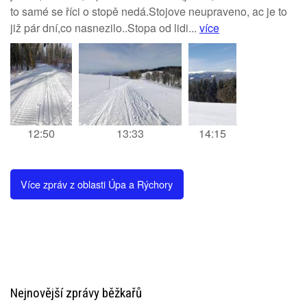
to samé se říci o stopě nedá.Stojove neupraveno, ac je to
již pár dní,co nasnezilo..Stopa od lidi...
více
12:50
13:33
14:15
Více zpráv z oblasti Úpa a Rýchory
Nejnovější zprávy běžkařů