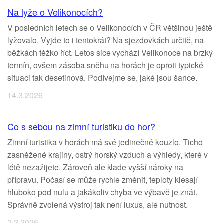
Na lyže o Velikonocích?
V posledních letech se o Velikonocích v ČR většinou ještě
lyžovalo. Vyjde to i tentokrát? Na sjezdovkách určitě, na
běžkách těžko říct. Letos sice vychází Velikonoce na brzký
termín, ovšem zásoba sněhu na horách je oproti typické
situaci tak desetinová. Podívejme se, jaké jsou šance.
14.3.2026
Co s sebou na zimní turistiku do hor?
Zimní turistika v horách má své jedinečné kouzlo. Ticho
zasněžené krajiny, ostrý horský vzduch a výhledy, které v
létě nezažijete. Zároveň ale klade vyšší nároky na
přípravu. Počasí se může rychle změnit, teploty klesají
hluboko pod nulu a jakákoliv chyba ve výbavě je znát.
Správně zvolená výstroj tak není luxus, ale nutnost.
2.2.2026