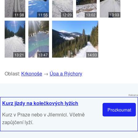
11:38
11:55
12:20
13:02
13:03
13:21
13:47
14:03
Oblast:
Krkonoše
→
Úpa a Rýchory
Reklama
Kurz jízdy na kolečkových lyžích
Prozkoumat
Kurz v Praze nebo v Jilemnici. Včetně
zapůjčení lyží.