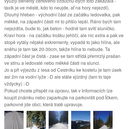
využijí benefity čerstvého vzduchu-bych toto zakázala -
taxík je ve městě, kdo to neujde, ať na hory nejezdí).
Dlouhý hřeben - východní část ze začátku ledovatka, pak
měkké, na západní části mi to přišlo lepší. Ráno bych tam
nejezdila, bude to, jak beton - hodně tam svítí sluníčko.
Kraví hora - na začátku trošku jehličí, ale nic extra a pak ve
stopě vytály nějaké exkrementy, vypadá to jako hlína, ale
sněhu je tam tak 20-30cm, takže hlína to nebude. Ta
západní část je čistá - zase se tam střídá přemrzlý prašan
ve stínu a ledovaté nebo měkké části na slunci.
Jo a při výjezdu z lesa od Cestníku ke kostelu je tam úsek
asi 2m na vodní lyže :-D ale stále sjízdný (tam to taje
vždycky) :-D
Pokud chcete přispět na úpravu, tak v Informacích lze
koupit známku nebo zaparkujte na parkovišti pod Íčkem,
parkovné jde obci, která tratě upravuje.