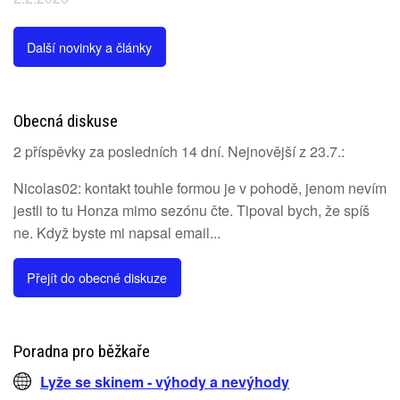
Další novinky a články
Obecná diskuse
2 příspěvky za posledních 14 dní. Nejnovější z 23.7.:
Nicolas02: kontakt touhle formou je v pohodě, jenom nevím
jestli to tu Honza mimo sezónu čte. Tipoval bych, že spíš
ne. Když byste mi napsal email...
Přejít do obecné diskuze
Poradna pro běžkaře
Lyže se skinem - výhody a nevýhody