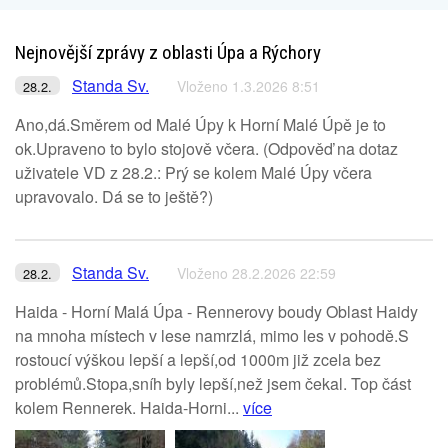
Nejnovější zprávy z oblasti Úpa a Rýchory
Standa Sv.
Vloženo 1.3.2026 8:51
28.2.
Ano,dá.Směrem od Malé Úpy k Horní Malé Úpě je to
ok.Upraveno to bylo stojově včera. (Odpověď na dotaz
uživatele VD z 28.2.: Prý se kolem Malé Úpy včera
upravovalo. Dá se to ještě?)
Standa Sv.
Vloženo 28.2.2026 22:59
28.2.
Haida - Horní Malá Úpa - Rennerovy boudy Oblast Haidy
na mnoha místech v lese namrzlá, mimo les v pohodě.S
rostoucí výškou lepší a lepší,od 1000m již zcela bez
problémů.Stopa,sníh byly lepší,než jsem čekal. Top část
kolem Rennerek. Haida-Horni...
více