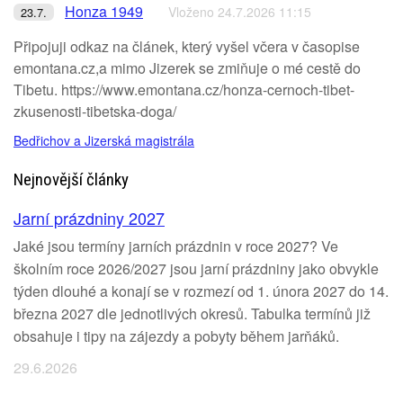
Honza 1949
Vloženo 24.7.2026 11:15
23.7.
Připojuji odkaz na článek, který vyšel včera v časopise
emontana.cz,a mimo Jizerek se zmiňuje o mé cestě do
Tibetu. https://www.emontana.cz/honza-cernoch-tibet-
zkusenosti-tibetska-doga/
Bedřichov a Jizerská magistrála
Nejnovější články
Jarní prázdniny 2027
Jaké jsou termíny jarních prázdnin v roce 2027? Ve
školním roce 2026/2027 jsou jarní prázdniny jako obvykle
týden dlouhé a konají se v rozmezí od 1. února 2027 do 14.
března 2027 dle jednotlivých okresů. Tabulka termínů již
obsahuje i tipy na zájezdy a pobyty během jarňáků.
29.6.2026