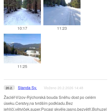
10:17
11:23
11:25
Standa Sv.
Vloženo 20.2.2026 14:48
20.2.
Žacléř-Vízov-Rýchorská bouda Sněhu dost po celém
úseku.Cerstvy,na tvrdším podkladu.Bez
jehličí,větviček,super.Pocasi skvěle,jasno,bezvětří.Bohuzel