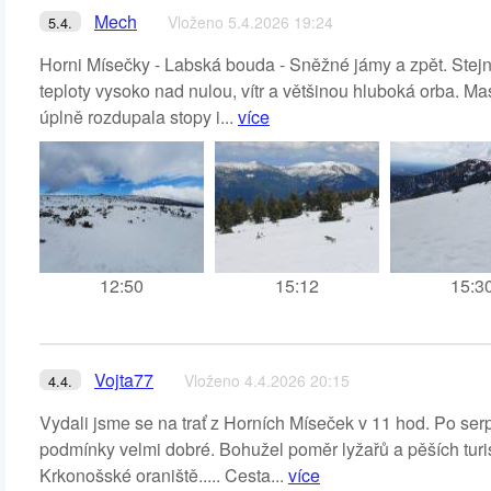
Mech
Vloženo 5.4.2026 19:24
5.4.
Horni Mísečky - Labská bouda - Sněžné jámy a zpět. Stejn
teploty vysoko nad nulou, vítr a většinou hluboká orba. M
úplně rozdupala stopy i...
více
12:50
15:12
15:3
Vojta77
Vloženo 4.4.2026 20:15
4.4.
Vydali jsme se na trať z Horních Míseček v 11 hod. Po ser
podmínky velmi dobré. Bohužel poměr lyžařů a pěších turis
Krkonošské oraniště..... Cesta...
více