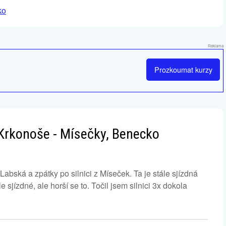
ko
Reklama
Prozkoumat
kurzy
í Krkonoše - Mísečky, Benecko
bská a zpátky po silnici z Míseček. Ta je stále sjízdná
 sjízdné, ale horší se to. Točil jsem silnici 3x dokola