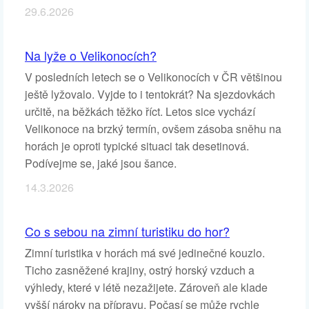
29.6.2026
Na lyže o Velikonocích?
V posledních letech se o Velikonocích v ČR většinou
ještě lyžovalo. Vyjde to i tentokrát? Na sjezdovkách
určitě, na běžkách těžko říct. Letos sice vychází
Velikonoce na brzký termín, ovšem zásoba sněhu na
horách je oproti typické situaci tak desetinová.
Podívejme se, jaké jsou šance.
14.3.2026
Co s sebou na zimní turistiku do hor?
Zimní turistika v horách má své jedinečné kouzlo.
Ticho zasněžené krajiny, ostrý horský vzduch a
výhledy, které v létě nezažijete. Zároveň ale klade
vyšší nároky na přípravu. Počasí se může rychle