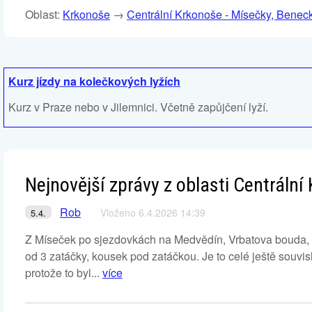
Oblast:
Krkonoše
→
Centrální Krkonoše - Mísečky, Benec
Kurz jízdy na kolečkových lyžích
Kurz v Praze nebo v Jilemnici. Včetně zapůjčení lyží.
Nejnovější zprávy z oblasti Centráln
Rob
Vloženo 6.4.2026 14:39
5.4.
Z Míseček po sjezdovkách na Medvědín, Vrbatova bouda, La
od 3 zatáčky, kousek pod zatáčkou. Je to celé ještě souvisle
protože to byl...
více