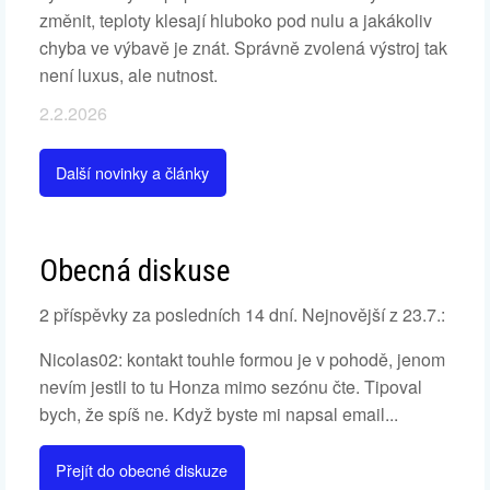
změnit, teploty klesají hluboko pod nulu a jakákoliv
chyba ve výbavě je znát. Správně zvolená výstroj tak
není luxus, ale nutnost.
2.2.2026
Další novinky a články
Obecná diskuse
2 příspěvky za posledních 14 dní. Nejnovější z 23.7.:
Nicolas02: kontakt touhle formou je v pohodě, jenom
nevím jestli to tu Honza mimo sezónu čte. Tipoval
bych, že spíš ne. Když byste mi napsal email...
Přejít do obecné diskuze