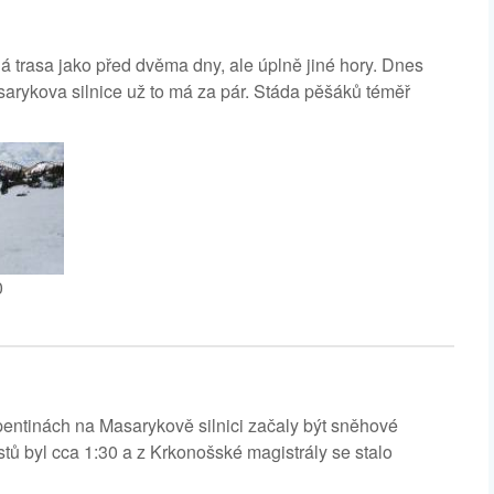
á trasa jako před dvěma dny, ale úplně jiné hory. Dnes
asarykova silnice už to má za pár. Stáda pěšáků téměř
0
pentinách na Masarykově silnici začaly být sněhové
tů byl cca 1:30 a z Krkonošské magistrály se stalo