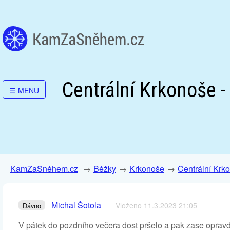
Centrální Krkonoše -
☰
MENU
KamZaSněhem.cz
Běžky
Krkonoše
Centrální Krk
Michal Šotola
Vloženo 11.3.2023 21:05
Dávno
V pátek do pozdního večera dost pršelo a pak zase opravdu 