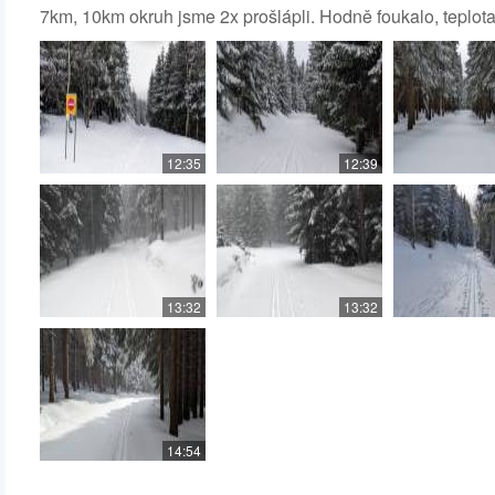
7km, 10km okruh jsme 2x prošlápli. Hodně foukalo, teplota
12:35
12:39
13:32
13:32
14:54