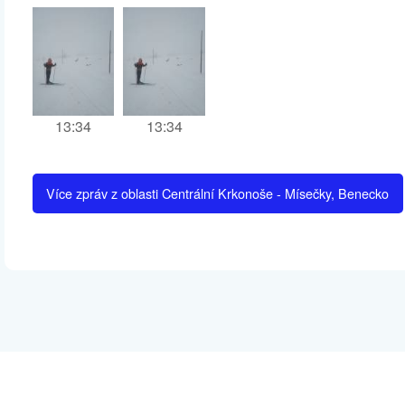
13:34
13:34
Více zpráv z oblasti Centrální Krkonoše - Mísečky, Benecko