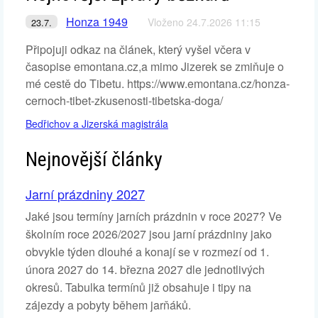
Honza 1949
Vloženo 24.7.2026 11:15
23.7.
Připojuji odkaz na článek, který vyšel včera v
časopise emontana.cz,a mimo Jizerek se zmiňuje o
mé cestě do Tibetu. https://www.emontana.cz/honza-
cernoch-tibet-zkusenosti-tibetska-doga/
Bedřichov a Jizerská magistrála
Nejnovější články
Jarní prázdniny 2027
Jaké jsou termíny jarních prázdnin v roce 2027? Ve
školním roce 2026/2027 jsou jarní prázdniny jako
obvykle týden dlouhé a konají se v rozmezí od 1.
února 2027 do 14. března 2027 dle jednotlivých
okresů. Tabulka termínů již obsahuje i tipy na
zájezdy a pobyty během jarňáků.