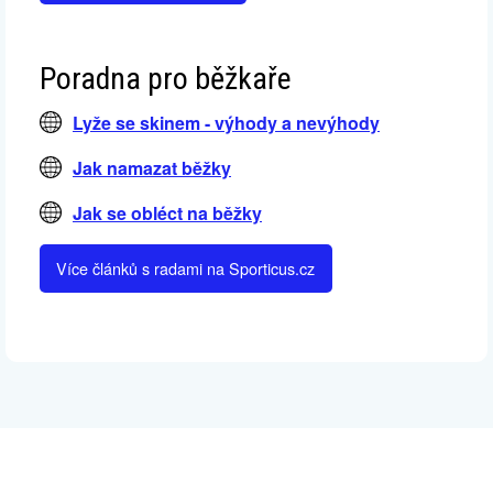
Poradna pro běžkaře
Lyže se skinem - výhody a nevýhody
Jak namazat běžky
Jak se obléct na běžky
Více článků s radami na Sporticus.cz