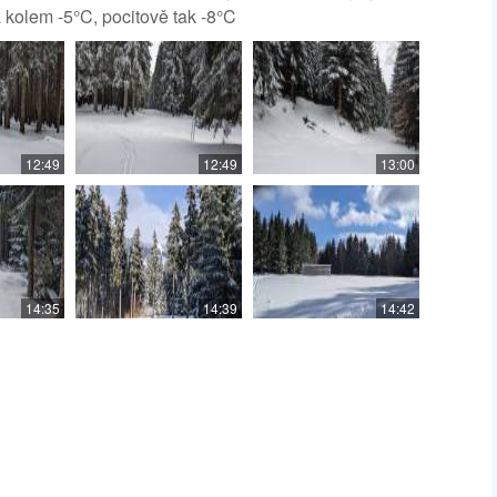
 kolem -5°C, pocitově tak -8°C
12:49
12:49
13:00
14:35
14:39
14:42